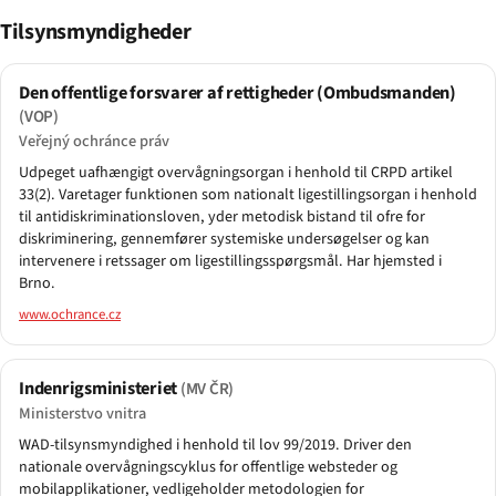
Tilsynsmyndigheder
Den offentlige forsvarer af rettigheder (Ombudsmanden)
(VOP)
Veřejný ochránce práv
Udpeget uafhængigt overvågningsorgan i henhold til CRPD artikel
33(2). Varetager funktionen som nationalt ligestillingsorgan i henhold
til antidiskriminationsloven, yder metodisk bistand til ofre for
diskriminering, gennemfører systemiske undersøgelser og kan
intervenere i retssager om ligestillingsspørgsmål. Har hjemsted i
Brno.
www.ochrance.cz
Indenrigsministeriet
(MV ČR)
Ministerstvo vnitra
WAD-tilsynsmyndighed i henhold til lov 99/2019. Driver den
nationale overvågningscyklus for offentlige websteder og
mobilapplikationer, vedligeholder metodologien for