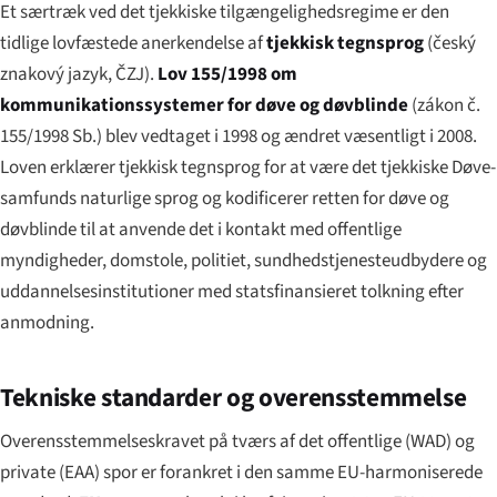
Et særtræk ved det tjekkiske tilgængelighedsregime er den
tidlige lovfæstede anerkendelse af
tjekkisk tegnsprog
(
český
znakový jazyk
, ČZJ).
Lov 155/1998 om
kommunikationssystemer for døve og døvblinde
(
zákon č.
155/1998 Sb.
) blev vedtaget i 1998 og ændret væsentligt i 2008.
Loven erklærer tjekkisk tegnsprog for at være det tjekkiske Døve-
samfunds naturlige sprog og kodificerer retten for døve og
døvblinde til at anvende det i kontakt med offentlige
myndigheder, domstole, politiet, sundhedstjenesteudbydere og
uddannelsesinstitutioner med statsfinansieret tolkning efter
anmodning.
Tekniske standarder og overensstemmelse
Overensstemmelseskravet på tværs af det offentlige (WAD) og
private (EAA) spor er forankret i den samme EU-harmoniserede