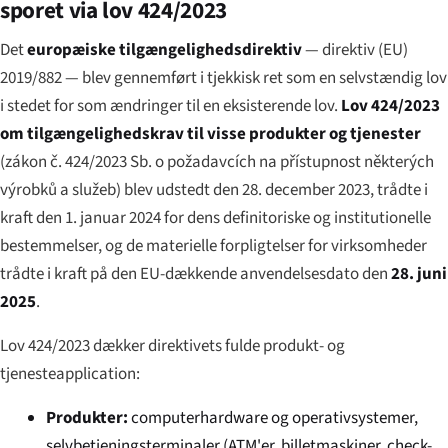
sporet via lov 424/2023
Det
europæiske tilgængelighedsdirektiv
— direktiv (EU)
2019/882 — blev gennemført i tjekkisk ret som en selvstændig lov
i stedet for som ændringer til en eksisterende lov.
Lov 424/2023
om tilgængelighedskrav til visse produkter og tjenester
(
zákon č. 424/2023 Sb. o požadavcích na přístupnost některých
výrobků a služeb
) blev udstedt den 28. december 2023, trådte i
kraft den 1. januar 2024 for dens definitoriske og institutionelle
bestemmelser, og de materielle forpligtelser for virksomheder
trådte i kraft på den EU-dækkende anvendelsesdato den
28. juni
2025
.
Lov 424/2023 dækker direktivets fulde produkt- og
tjenesteapplication:
Produkter:
computerhardware og operativsystemer,
selvbetjeningsterminaler (ATM'er, billetmaskiner, check-