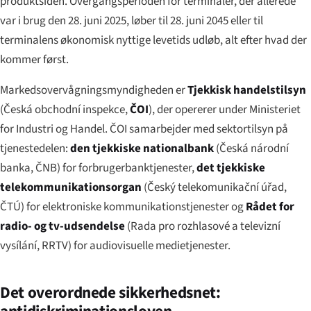
produktsiden. Overgangsperioden for terminaler, der allerede
var i brug den 28. juni 2025, løber til 28. juni 2045 eller til
terminalens økonomisk nyttige levetids udløb, alt efter hvad der
kommer først.
Markedsovervågningsmyndigheden er
Tjekkisk handelstilsyn
(
Česká obchodní inspekce
,
ČOI
), der opererer under Ministeriet
for Industri og Handel. ČOI samarbejder med sektortilsyn på
tjenestedelen:
den tjekkiske nationalbank
(
Česká národní
banka
, ČNB) for forbrugerbanktjenester,
det tjekkiske
telekommunikationsorgan
(
Český telekomunikační úřad
,
ČTÚ) for elektroniske kommunikationstjenester og
Rådet for
radio- og tv-udsendelse
(
Rada pro rozhlasové a televizní
vysílání
, RRTV) for audiovisuelle medietjenester.
Det overordnede sikkerhedsnet: