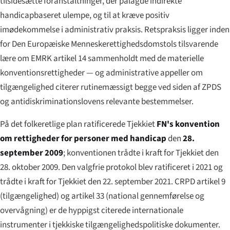
tilsidesætte foranstaltninger, der pålagde indirekte
handicapbaseret ulempe, og til at kræve positiv
imødekommelse i administrativ praksis. Retspraksis ligger inden
for Den Europæiske Menneskerettighedsdomstols tilsvarende
lære om EMRK artikel 14 sammenholdt med de materielle
konventionsrettigheder — og administrative appeller om
tilgængelighed citerer rutinemæssigt begge ved siden af ZPDS
og antidiskriminationslovens relevante bestemmelser.
På det folkeretlige plan ratificerede Tjekkiet
FN's konvention
om rettigheder for personer med handicap
den
28.
september 2009
; konventionen trådte i kraft for Tjekkiet den
28. oktober 2009. Den valgfrie protokol blev ratificeret i 2021 og
trådte i kraft for Tjekkiet den 22. september 2021. CRPD artikel 9
(tilgængelighed) og artikel 33 (national gennemførelse og
overvågning) er de hyppigst citerede internationale
instrumenter i tjekkiske tilgængelighedspolitiske dokumenter.