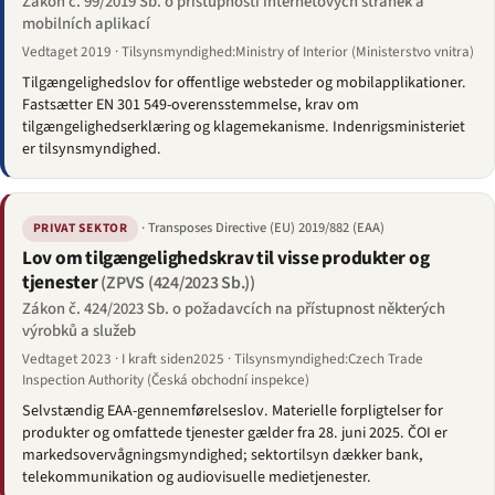
Zákon č. 99/2019 Sb. o přístupnosti internetových stránek a
mobilních aplikací
Vedtaget 2019 · Tilsynsmyndighed:Ministry of Interior (Ministerstvo vnitra)
Tilgængelighedslov for offentlige websteder og mobilapplikationer.
Fastsætter EN 301 549-overensstemmelse, krav om
tilgængelighedserklæring og klagemekanisme. Indenrigsministeriet
er tilsynsmyndighed.
· Transposes Directive (EU) 2019/882 (EAA)
PRIVAT SEKTOR
Lov om tilgængelighedskrav til visse produkter og
tjenester
(ZPVS (424/2023 Sb.))
Zákon č. 424/2023 Sb. o požadavcích na přístupnost některých
výrobků a služeb
Vedtaget 2023 · I kraft siden2025 · Tilsynsmyndighed:Czech Trade
Inspection Authority (Česká obchodní inspekce)
Selvstændig EAA-gennemførelseslov. Materielle forpligtelser for
produkter og omfattede tjenester gælder fra 28. juni 2025. ČOI er
markedsovervågningsmyndighed; sektortilsyn dækker bank,
telekommunikation og audiovisuelle medietjenester.