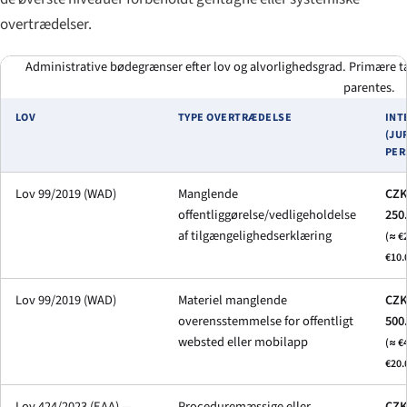
overtrædelser.
Administrative bødegrænser efter lov og alvorlighedsgrad. Primære ta
parentes.
LOV
TYPE OVERTRÆDELSE
INT
(JU
PER
Lov 99/2019 (WAD)
Manglende
CZK
offentliggørelse/vedligeholdelse
250
af tilgængelighedserklæring
(≈ €
€10.
Lov 99/2019 (WAD)
Materiel manglende
CZK
overensstemmelse for offentligt
500
websted eller mobilapp
(≈ €
€20.
Lov 424/2023 (EAA) —
Proceduremæssige eller
CZK