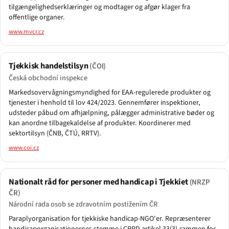
tilgængelighedserklæringer og modtager og afgør klager fra
offentlige organer.
www.mvcr.cz
Tjekkisk handelstilsyn
(ČOI)
Česká obchodní inspekce
Markedsovervågningsmyndighed for EAA-regulerede produkter og
tjenester i henhold til lov 424/2023. Gennemfører inspektioner,
udsteder påbud om afhjælpning, pålægger administrative bøder og
kan anordne tilbagekaldelse af produkter. Koordinerer med
sektortilsyn (ČNB, ČTÚ, RRTV).
www.coi.cz
Nationalt råd for personer med handicap i Tjekkiet
(NRZP
ČR)
Národní rada osob se zdravotním postižením ČR
Paraplyorganisation for tjekkiske handicap-NGO'er. Repræsenterer