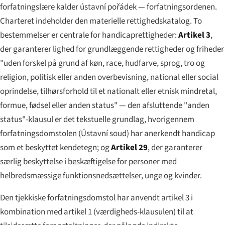
forfatningslære kalder
ústavní pořádek
— forfatningsordenen.
Charteret indeholder den materielle rettighedskatalog. To
bestemmelser er centrale for handicaprettigheder:
Artikel 3
,
der garanterer lighed for grundlæggende rettigheder og friheder
"uden forskel på grund af køn, race, hudfarve, sprog, tro og
religion, politisk eller anden overbevisning, national eller social
oprindelse, tilhørsforhold til et nationalt eller etnisk mindretal,
formue, fødsel eller anden status" — den afsluttende "anden
status"-klausul er det tekstuelle grundlag, hvorigennem
forfatningsdomstolen (
Ústavní soud
) har anerkendt handicap
som et beskyttet kendetegn; og
Artikel 29
, der garanterer
særlig beskyttelse i beskæftigelse for personer med
helbredsmæssige funktionsnedsættelser, unge og kvinder.
Den tjekkiske forfatningsdomstol har anvendt artikel 3 i
kombination med artikel 1 (værdigheds-klausulen) til at