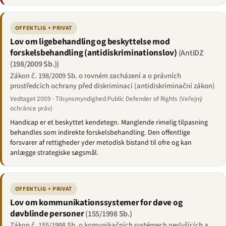
OFFENTLIG + PRIVAT
Lov om ligebehandling og beskyttelse mod
forskelsbehandling (antidiskriminationslov)
(AntiDZ
(198/2009 Sb.))
Zákon č. 198/2009 Sb. o rovném zacházení a o právních
prostředcích ochrany před diskriminací (antidiskriminační zákon)
Vedtaget 2009 · Tilsynsmyndighed:Public Defender of Rights (Veřejný
ochránce práv)
Handicap er et beskyttet kendetegn. Manglende rimelig tilpasning
behandles som indirekte forskelsbehandling. Den offentlige
forsvarer af rettigheder yder metodisk bistand til ofre og kan
anlægge strategiske søgsmål.
OFFENTLIG + PRIVAT
Lov om kommunikationssystemer for døve og
døvblinde personer
(155/1998 Sb.)
Zákon č. 155/1998 Sb. o komunikačních systémech neslyšících a