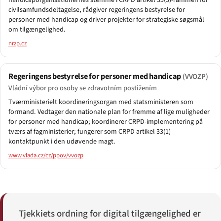
handicaporganisationernes stemme i CRPD artikel 33(3)-rammen for
civilsamfundsdeltagelse, rådgiver regeringens bestyrelse for
personer med handicap og driver projekter for strategiske søgsmål
om tilgængelighed.
nrzp.cz
Regeringens bestyrelse for personer med handicap
(VVOZP)
Vládní výbor pro osoby se zdravotním postižením
Tværministerielt koordineringsorgan med statsministeren som
formand. Vedtager den nationale plan for fremme af lige muligheder
for personer med handicap; koordinerer CRPD-implementering på
tværs af fagministerier; fungerer som CRPD artikel 33(1)
kontaktpunkt i den udøvende magt.
www.vlada.cz/cz/ppov/vvozp
Tjekkiets ordning for digital tilgængelighed er