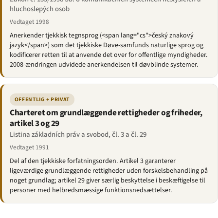
hluchoslepých osob
Vedtaget 1998
Anerkender tjekkisk tegnsprog (<span lang="cs">český znakový
jazyk</span>) som det tjekkiske Døve-samfunds naturlige sprog og
kodificerer retten til at anvende det over for offentlige myndigheder.
2008-ændringen udvidede anerkendelsen til døvblinde systemer.
OFFENTLIG + PRIVAT
Charteret om grundlæggende rettigheder og friheder,
artikel 3 og 29
Listina základních práv a svobod, čl. 3 a čl. 29
Vedtaget 1991
Del af den tjekkiske forfatningsorden. Artikel 3 garanterer
ligeværdige grundlæggende rettigheder uden forskelsbehandling på
noget grundlag; artikel 29 giver særlig beskyttelse i beskæftigelse til
personer med helbredsmæssige funktionsnedsættelser.