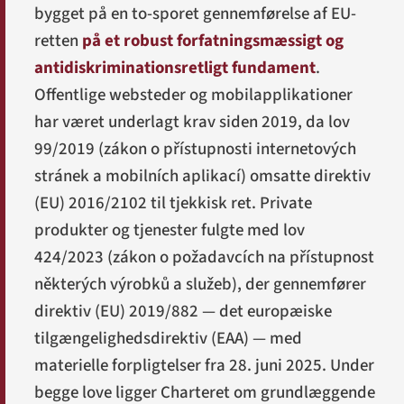
bygget på en to-sporet gennemførelse af EU-
retten
på et robust forfatningsmæssigt og
antidiskriminationsretligt fundament
.
Offentlige websteder og mobilapplikationer
har været underlagt krav siden 2019, da lov
99/2019 (
zákon o přístupnosti internetových
stránek a mobilních aplikací
) omsatte direktiv
(EU) 2016/2102 til tjekkisk ret. Private
produkter og tjenester fulgte med lov
424/2023 (
zákon o požadavcích na přístupnost
některých výrobků a služeb
), der gennemfører
direktiv (EU) 2019/882 — det europæiske
tilgængelighedsdirektiv (EAA) — med
materielle forpligtelser fra 28. juni 2025. Under
begge love ligger Charteret om grundlæggende