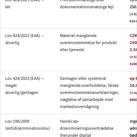
let
dokumentationsmæssige fejl
250
(≈ €
€10.
Lov 424/2023 (EAA) —
Materiel manglende
CZ
alvorlig
overensstemmelse for produkt
250
eller tjeneste
2.5
(≈ €
€100
Lov 424/2023 (EAA) —
Gentagen eller systemisk
op 
meget
manglende overholdelse, falske
10.
alvorlig/gentagen
overensstemmelseserklæringer,
(≈ op
nægtelse af samarbejde med
€400
markedsovervågning
Lov 198/2009
Handicap-
Inge
(antidiskriminationslov)
diskrimineringsovertrædelse
adm
(herunder digital
bøde