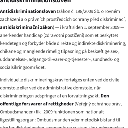
antidiskriminationsloven
Antidiskriminationsloven
(
zákon č. 198/2009 Sb. o rovném
zacházení a o právních prostředcích ochrany před diskriminací
,
antidiskriminační zákon
) — i kraft siden 1. september 2009 —
anerkender handicap (
zdravotní postižení
) som et beskyttet
kendetegn og forbyder både direkte og indirekte diskriminering,
chikane og manglende rimelig tilpasning på beskæftigelses-,
uddannelses-, adgangs-til-varer-og-tjenester-, sundheds- og
socialsikringsområdet.
Individuelle diskrimineringskrav forfølges enten ved de civile
domstole eller ved de administrative domstole, når
diskrimineringen udspringer af en forvaltningsakt.
Den
offentlige forsvarer af rettigheder
(
Veřejný ochránce práv
,
Ombudsmanden) fik i 2009 funktionen som nationalt
ligestillingsorgan: Ombudsmanden yder metodisk bistand til
ofre for diskriminering, gennemfører systemiske undersøgelser,