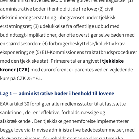
Den administrative bødekolonne er gulvet i et femlagsstak: (1)
administrative bøder i henhold til de fire love; (2) civil
diskrimineringserstatning, ubegrænset under tjekkisk
erstatningsret; (3) udelukkelse fra offentlige udbud med
budindtægt-implikationer, der ofte overstiger selve bøden med
en størrelsesorden; (4) forbrugerbeskyttelse/kollektiv krav-
eksponering; og (5) EU-Kommissionens traktatbrudsprocedurer
mod den tjekkiske stat. Primære tal er angivet i
tjekkiske
kroner (CZK)
med euroreference i parentes ved en vejledende
kurs på CZK 25 = €1.
Lag 1 — administrative bøder i henhold til lovene
EAA artikel 30 forpligter alle medlemsstater til at fastsætte
sanktioner, der er "effektive, forholdsmæssige og
afskrækkende". Den tjekkiske gennemførelse implementerer
begge love via trinvise administrative bødebestemmelser, med
de øverste niveauer forbeholdt gentagne eller systemiske