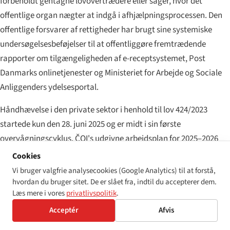
forbeholdt gentagne lovovertrædere eller sager, hvor det
offentlige organ nægter at indgå i afhjælpningsprocessen. Den
offentlige forsvarer af rettigheder har brugt sine systemiske
undersøgelsesbeføjelser til at offentliggøre fremtrædende
rapporter om tilgængeligheden af e-receptsystemet, Post
Danmarks onlinetjenester og Ministeriet for Arbejde og Sociale
Anliggenders ydelsesportal.
Håndhævelse i den private sektor i henhold til lov 424/2023
startede kun den 28. juni 2025 og er midt i sin første
overvågningscyklus. ČOI's udgivne arbejdsplan for 2025–2026
prioriterer: tilgængelighed af bank-apps, tilgængelighed af e-
Cookies
handelskassen, selvbetjeningsbilletkiosker og e-bogslæsere. Den
Vi bruger valgfrie analysecookies (Google Analytics) til at forstå,
første runde af administrative sanktionsafgørelser forventes i
hvordan du bruger sitet. De er slået fra, indtil du accepterer dem.
Læs mere i vores
privatlivspolitik
.
anden halvdel af 2026.
Acceptér
Afvis