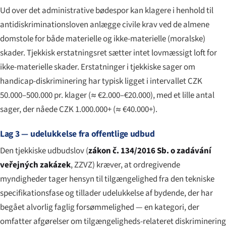
Ud over det administrative bødespor kan klagere i henhold til
antidiskriminationsloven anlægge civile krav ved de almene
domstole for både materielle og ikke-materielle (moralske)
skader. Tjekkisk erstatningsret sætter intet lovmæssigt loft for
ikke-materielle skader. Erstatninger i tjekkiske sager om
handicap-diskriminering har typisk ligget i intervallet CZK
50.000–500.000 pr. klager (≈ €2.000–€20.000), med et lille antal
sager, der nåede CZK 1.000.000+ (≈ €40.000+).
Lag 3 — udelukkelse fra offentlige udbud
Den tjekkiske udbudslov (
zákon č. 134/2016 Sb. o zadávání
veřejných zakázek
, ZZVZ) kræver, at ordregivende
myndigheder tager hensyn til tilgængelighed fra den tekniske
specifikationsfase og tillader udelukkelse af bydende, der har
begået alvorlig faglig forsømmelighed — en kategori, der
omfatter afgørelser om tilgængeligheds-relateret diskriminering