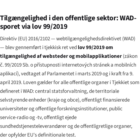
Tilgængelighed i den offentlige sektor: WAD-
sporet via lov 99/2019
Direktiv (EU) 2016/2102 — webtilgængelighedsdirektivet (WAD)
— blev gennemført i tjekkisk ret ved
lov 99/2019 om
tilgængelighed af websteder og mobilapplikationer
(
zákon
č. 99/2019 Sb. o přístupnosti internetových stránek a mobilních
aplikací
), vedtaget af Parlamentet i marts 2019 og i kraft fra 9.
april 2019. Loven gælder for alle offentlige organer i Tjekkiet som
defineret i WAD: central statsforvaltning, de territoriale
selvstyrende enheder (
kraje
og
obce
), offentligt finansierede
universiteter og offentlige forskningsinstitutioner, public
service-radio og -tv, offentligt ejede
sundhedstjenesteleverandører og de offentligretlige organer,
der opfylder EU's definitionale test.