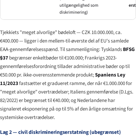
utilgængelighed som
ers
diskriminering)
Tjekkiets "meget alvorlige" bødeloft — CZK 10.000.000, ca.
€400.000 — ligger i den mellem-til-øverste del af EU's samlede
EAA-gennemførelsesspænd. Til sammenligning: Tysklands
BFSG
§37
begrænser enkeltbøder til €100.000; Frankrigs 2023-
gennemførelsesforordning tillader administrative bøder op til
€50.000 pr. ikke-overensstemmende produkt;
Spaniens Ley
11/2023
fastsætter et gradueret ramme, der når €1.000.000 for
"meget alvorlige" overtrædelser; Italiens gennemførelse (D.Lgs.
82/2022) er begrænset til €40.000; og Nederlandene har
signaleret eksponering på op til 5% af den årlige omsætning for
systemiske overtrædelser.
Lag 2 — civil diskrimineringserstatning (ubegrænset)