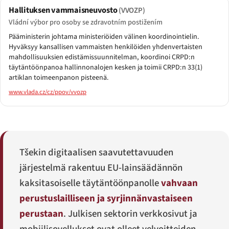
Hallituksen vammaisneuvosto
(VVOZP)
Vládní výbor pro osoby se zdravotním postižením
Pääministerin johtama ministeriöiden välinen koordinointielin.
Hyväksyy kansallisen vammaisten henkilöiden yhdenvertaisten
mahdollisuuksien edistämissuunnitelman, koordinoi CRPD:n
täytäntöönpanoa hallinnonalojen kesken ja toimii CRPD:n 33(1)
artiklan toimeenpanon pisteenä.
www.vlada.cz/cz/ppov/vvozp
Tšekin digitaalisen saavutettavuuden
järjestelmä rakentuu EU-lainsäädännön
kaksitasoiselle täytäntöönpanolle
vahvaan
perustuslailliseen ja syrjinnänvastaiseen
perustaan
. Julkisen sektorin verkkosivut ja