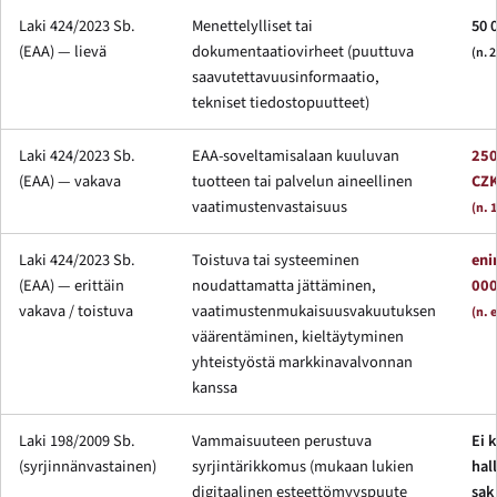
Laki 424/2023 Sb.
Menettelylliset tai
50 
(EAA) — lievä
dokumentaatiovirheet (puuttuva
(n. 
saavutettavuusinformaatio,
tekniset tiedostopuutteet)
Laki 424/2023 Sb.
EAA-soveltamisalaan kuuluvan
250
(EAA) — vakava
tuotteen tai palvelun aineellinen
CZ
vaatimustenvastaisuus
(n. 
Laki 424/2023 Sb.
Toistuva tai systeeminen
eni
(EAA) — erittäin
noudattamatta jättäminen,
000
vakava / toistuva
vaatimustenmukaisuusvakuutuksen
(n. 
väärentäminen, kieltäytyminen
yhteistyöstä markkinavalvonnan
kanssa
Laki 198/2009 Sb.
Vammaisuuteen perustuva
Ei 
(syrjinnänvastainen)
syrjintärikkomus (mukaan lukien
hal
digitaalinen esteettömyyspuute
sak