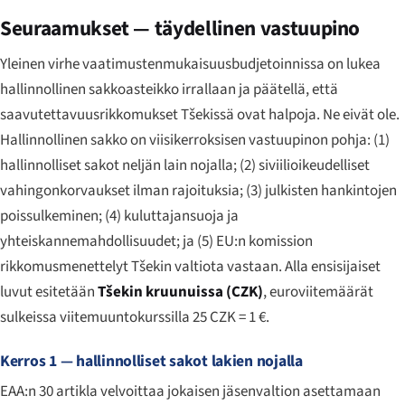
Seuraamukset — täydellinen vastuupino
Yleinen virhe vaatimustenmukaisuusbudjetoinnissa on lukea
hallinnollinen sakkoasteikko irrallaan ja päätellä, että
saavutettavuusrikkomukset Tšekissä ovat halpoja. Ne eivät ole.
Hallinnollinen sakko on viisikerroksisen vastuupinon pohja: (1)
hallinnolliset sakot neljän lain nojalla; (2) siviilioikeudelliset
vahingonkorvaukset ilman rajoituksia; (3) julkisten hankintojen
poissulkeminen; (4) kuluttajansuoja ja
yhteiskannemahdollisuudet; ja (5) EU:n komission
rikkomusmenettelyt Tšekin valtiota vastaan. Alla ensisijaiset
luvut esitetään
Tšekin kruunuissa (CZK)
, euroviitemäärät
sulkeissa viitemuuntokurssilla 25 CZK = 1 €.
Kerros 1 — hallinnolliset sakot lakien nojalla
EAA:n 30 artikla velvoittaa jokaisen jäsenvaltion asettamaan