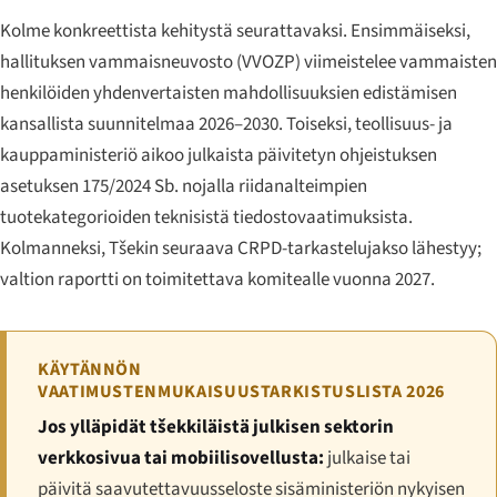
Kolme konkreettista kehitystä seurattavaksi. Ensimmäiseksi,
hallituksen vammaisneuvosto (VVOZP) viimeistelee vammaisten
henkilöiden yhdenvertaisten mahdollisuuksien edistämisen
kansallista suunnitelmaa 2026–2030. Toiseksi, teollisuus- ja
kauppaministeriö aikoo julkaista päivitetyn ohjeistuksen
asetuksen 175/2024 Sb. nojalla riidanalteimpien
tuotekategorioiden teknisistä tiedostovaatimuksista.
Kolmanneksi, Tšekin seuraava CRPD-tarkastelujakso lähestyy;
valtion raportti on toimitettava komitealle vuonna 2027.
KÄYTÄNNÖN
VAATIMUSTENMUKAISUUSTARKISTUSLISTA 2026
Jos ylläpidät tšekkiläistä julkisen sektorin
verkkosivua tai mobiilisovellusta:
julkaise tai
päivitä saavutettavuusseloste sisäministeriön nykyisen