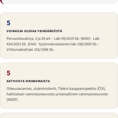
5
VOIMASSA OLEVAA YDINSÄÄDÖSTÄ
Perusoikeuskirja, 3 ja 29 art. · Laki 99/2019 Sb. (WAD) · Laki
424/2023 Sb. (EAA) · Syrjinnänvastainen laki 198/2009 Sb. ·
Viittomakielilaki 155/1998 Sb.
5
AKTIIVISTA VIRANOMAISTA
Oikeusasiamies, sisäministeriö, Tšekin kauppainspektio (ČOI),
hallituksen vammaisneuvosto ja kansallinen vammaisneuvosto
(NRZP).