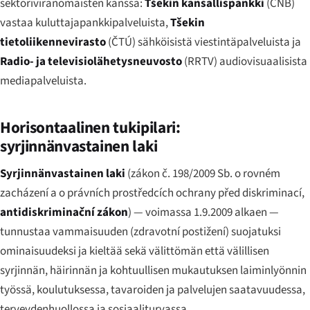
sektoriviranomaisten kanssa:
Tšekin kansallispankki
(ČNB)
vastaa kuluttajapankkipalveluista,
Tšekin
tietoliikennevirasto
(ČTÚ) sähköisistä viestintäpalveluista ja
Radio- ja televisiolähetysneuvosto
(RRTV) audiovisuaalisista
mediapalveluista.
Horisontaalinen tukipilari:
syrjinnänvastainen laki
Syrjinnänvastainen laki
(
zákon č. 198/2009 Sb. o rovném
zacházení a o právních prostředcích ochrany před diskriminací
,
antidiskriminační zákon
) — voimassa 1.9.2009 alkaen —
tunnustaa vammaisuuden (
zdravotní postižení
) suojatuksi
ominaisuudeksi ja kieltää sekä välittömän että välillisen
syrjinnän, häirinnän ja kohtuullisen mukautuksen laiminlyönnin
työssä, koulutuksessa, tavaroiden ja palvelujen saatavuudessa,
terveydenhuollossa ja sosiaaliturvassa.