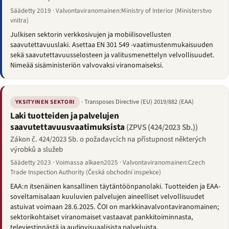
Säädetty 2019 · Valvontaviranomainen:Ministry of Interior (Ministerstvo
vnitra)
Julkisen sektorin verkkosivujen ja mobiilisovellusten
saavutettavuuslaki. Asettaa EN 301 549 -vaatimustenmukaisuuden
sekä saavutettavuusselosteen ja valitusmenettelyn velvollisuudet.
Nimeää sisäministeriön valvovaksi viranomaiseksi.
· Transposes Directive (EU) 2019/882 (EAA)
YKSITYINEN SEKTORI
Laki tuotteiden ja palvelujen
saavutettavuusvaatimuksista
(ZPVS (424/2023 Sb.))
Zákon č. 424/2023 Sb. o požadavcích na přístupnost některých
výrobků a služeb
Säädetty 2023 · Voimassa alkaen2025 · Valvontaviranomainen:Czech
Trade Inspection Authority (Česká obchodní inspekce)
EAA:n itsenäinen kansallinen täytäntöönpanolaki. Tuotteiden ja EAA-
soveltamisalaan kuuluvien palvelujen aineelliset velvollisuudet
astuivat voimaan 28.6.2025. ČOI on markkinavalvontaviranomainen;
sektorikohtaiset viranomaiset vastaavat pankkitoiminnasta,
televiestinnästä ja audiovisuaalisista palveluista.