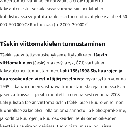
Aineettomien vahinkojen korvauksia ei ole rajoitettu
lakisääteisesti; tšekkiläisissä vammaisiin henkilöihin
kohdistuvissa syrjintätapauksissa tuomiot ovat yleensä olleet 50
000–500 000 CZK:n luokkaa (n. 2 000–20 000 €).
Tšekin viittomakielen tunnustaminen
Tšekin saavutettavuuskehyksen erityispiirre on
tšekin
viittomakielen
(
český znakový jazyk
, ČZJ) varhainen
lakisääteinen tunnustaminen.
Laki 155/1998 Sb. kuurojen ja
kuurosokeuden viestintäjärjestelmistä
hyväksyttiin vuonna
1998 — kauan ennen vastaavia tunnustamislakeja monissa EU:n
jäsenvaltioissa — ja sitä muutettiin olennaisesti vuonna 2008.
Laki julistaa tšekin viittomakielen tšekkiläisen kuurojenheimon
luonnolliseksi kieleksi, jolla on oma sanasto- ja kielioppirakenne,
ja kodifioi kuurojen ja kuurosokeuden henkilöiden oikeuden
käyttää sitä viranomaisissa, tuomioistuimissa, poliisissa,