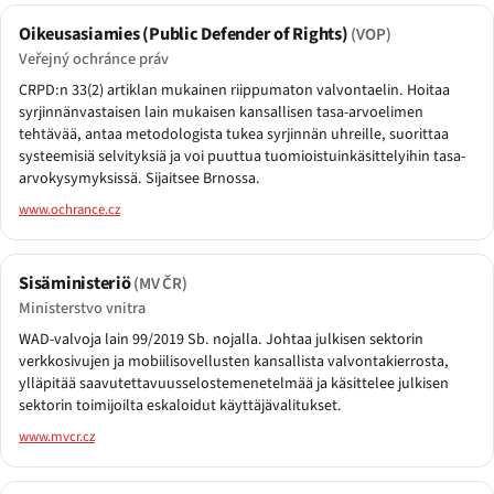
Oikeusasiamies (Public Defender of Rights)
(VOP)
Veřejný ochránce práv
CRPD:n 33(2) artiklan mukainen riippumaton valvontaelin. Hoitaa
syrjinnänvastaisen lain mukaisen kansallisen tasa-arvoelimen
tehtävää, antaa metodologista tukea syrjinnän uhreille, suorittaa
systeemisiä selvityksiä ja voi puuttua tuomioistuinkäsittelyihin tasa-
arvokysymyksissä. Sijaitsee Brnossa.
www.ochrance.cz
Sisäministeriö
(MV ČR)
Ministerstvo vnitra
WAD-valvoja lain 99/2019 Sb. nojalla. Johtaa julkisen sektorin
verkkosivujen ja mobiilisovellusten kansallista valvontakierrosta,
ylläpitää saavutettavuusselostemenetelmää ja käsittelee julkisen
sektorin toimijoilta eskaloidut käyttäjävalitukset.
www.mvcr.cz