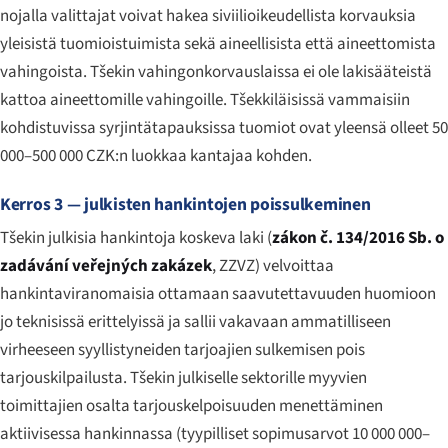
nojalla valittajat voivat hakea siviilioikeudellista korvauksia
yleisistä tuomioistuimista sekä aineellisista että aineettomista
vahingoista. Tšekin vahingonkorvauslaissa ei ole lakisääteistä
kattoa aineettomille vahingoille. Tšekkiläisissä vammaisiin
kohdistuvissa syrjintätapauksissa tuomiot ovat yleensä olleet 50
000–500 000 CZK:n luokkaa kantajaa kohden.
Kerros 3 — julkisten hankintojen poissulkeminen
Tšekin julkisia hankintoja koskeva laki (
zákon č. 134/2016 Sb. o
zadávání veřejných zakázek
, ZZVZ) velvoittaa
hankintaviranomaisia ottamaan saavutettavuuden huomioon
jo teknisissä erittelyissä ja sallii vakavaan ammatilliseen
virheeseen syyllistyneiden tarjoajien sulkemisen pois
tarjouskilpailusta. Tšekin julkiselle sektorille myyvien
toimittajien osalta tarjouskelpoisuuden menettäminen
aktiivisessa hankinnassa (tyypilliset sopimusarvot 10 000 000–