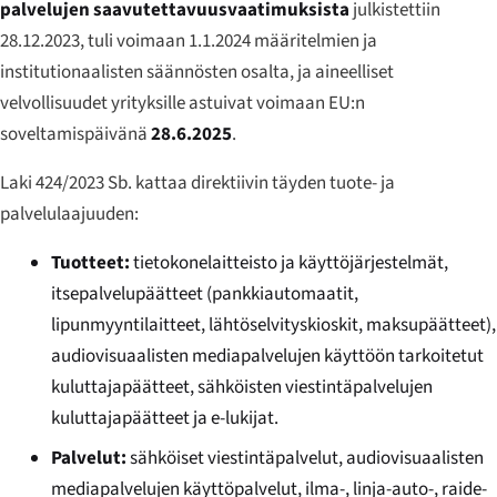
palvelujen saavutettavuusvaatimuksista
julkistettiin
28.12.2023, tuli voimaan 1.1.2024 määritelmien ja
institutionaalisten säännösten osalta, ja aineelliset
velvollisuudet yrityksille astuivat voimaan EU:n
soveltamispäivänä
28.6.2025
.
Laki 424/2023 Sb. kattaa direktiivin täyden tuote- ja
palvelulaajuuden:
Tuotteet:
tietokonelaitteisto ja käyttöjärjestelmät,
itsepalvelupäätteet (pankkiautomaatit,
lipunmyyntilaitteet, lähtöselvityskioskit, maksupäätteet),
audiovisuaalisten mediapalvelujen käyttöön tarkoitetut
kuluttajapäätteet, sähköisten viestintäpalvelujen
kuluttajapäätteet ja e-lukijat.
Palvelut:
sähköiset viestintäpalvelut, audiovisuaalisten
mediapalvelujen käyttöpalvelut, ilma-, linja-auto-, raide-