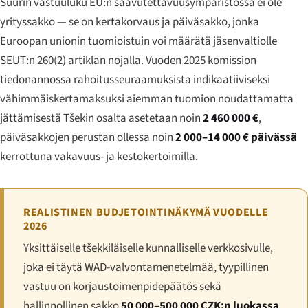
Suurin vastuuluku EU:n saavutettavuusympäristössä ei ole
yrityssakko — se on kertakorvaus ja päiväsakko, jonka
Euroopan unionin tuomioistuin voi määrätä jäsenvaltiolle
SEUT:n 260(2) artiklan nojalla. Vuoden 2025 komission
tiedonannossa rahoitusseuraamuksista indikaatiiviseksi
vähimmäiskertamaksuksi aiemman tuomion noudattamatta
jättämisestä Tšekin osalta asetetaan noin
2 460 000 €
,
päiväsakkojen perustan ollessa noin
2 000–14 000 € päivässä
kerrottuna vakavuus- ja kestokertoimilla.
REALISTINEN BUDJETOINTINÄKYMÄ VUODELLE
2026
Yksittäiselle tšekkiläiselle kunnalliselle verkkosivulle,
joka ei täytä WAD-valvontamenetelmää, tyypillinen
vastuu on korjaustoimenpidepäätös sekä
hallinnollinen sakko
50 000–500 000 CZK:n luokassa