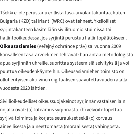
Tšekki ei ole perustanu erillistä tasa-arvolautakuntaa, kuten
Bulgaria (KZD) tai Irlanti (WRC) ovat tehneet. Yksilölliset
syrjintäkanteen käsitellään siviilituomioistuimissa tai
hallintooikeudessa, jos syrjintä perustuu hallintopäätökseen.
Oikeusasiamies
(
Veřejný ochránce práv
) sai vuonna 2009
kansallisen tasa-arvoelimen tehtävät: hän antaa metodologista
apua syrjinnän uhreille, suorittaa systeemisiä selvityksiä ja voi
puuttua oikeudenkäynteihin. Oikeusasiamiehen toimisto on
ollut erityisen aktiivinen digitaalisen saavutettavuuden alalla
vuodesta 2020 lähtien.
Siviilioikeudelliset oikeussuojakeinot syrjinnänvastaisen lain
nojalla ovat: (a) toteamus syrjinnästä, (b) velvoite lopettaa
syrjivä toiminta ja korjata seuraukset sekä (c) korvaus
aineellisesta ja aineettomasta (moraalisesta) vahingosta.