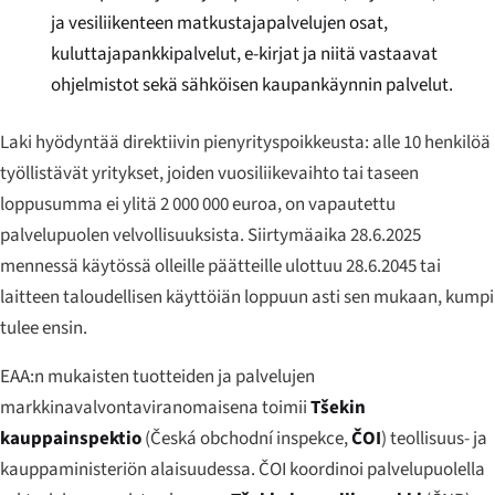
ja vesiliikenteen matkustajapalvelujen osat,
kuluttajapankkipalvelut, e-kirjat ja niitä vastaavat
ohjelmistot sekä sähköisen kaupankäynnin palvelut.
Laki hyödyntää direktiivin pienyrityspoikkeusta: alle 10 henkilöä
työllistävät yritykset, joiden vuosiliikevaihto tai taseen
loppusumma ei ylitä 2 000 000 euroa, on vapautettu
palvelupuolen velvollisuuksista. Siirtymäaika 28.6.2025
mennessä käytössä olleille päätteille ulottuu 28.6.2045 tai
laitteen taloudellisen käyttöiän loppuun asti sen mukaan, kumpi
tulee ensin.
EAA:n mukaisten tuotteiden ja palvelujen
markkinavalvontaviranomaisena toimii
Tšekin
kauppainspektio
(
Česká obchodní inspekce
,
ČOI
) teollisuus- ja
kauppaministeriön alaisuudessa. ČOI koordinoi palvelupuolella