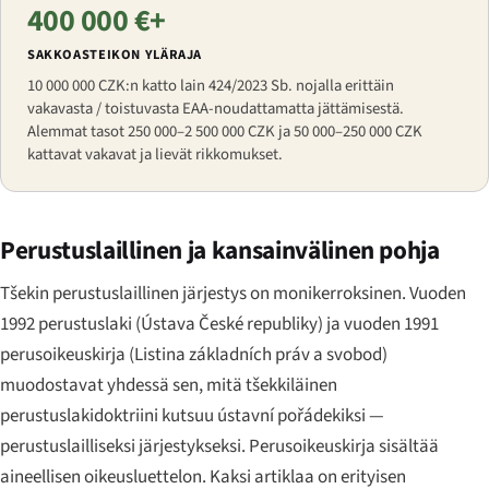
400 000 €+
SAKKOASTEIKON YLÄRAJA
10 000 000 CZK:n katto lain 424/2023 Sb. nojalla erittäin
vakavasta / toistuvasta EAA-noudattamatta jättämisestä.
Alemmat tasot 250 000–2 500 000 CZK ja 50 000–250 000 CZK
kattavat vakavat ja lievät rikkomukset.
Perustuslaillinen ja kansainvälinen pohja
Tšekin perustuslaillinen järjestys on monikerroksinen. Vuoden
1992 perustuslaki (
Ústava České republiky
) ja vuoden 1991
perusoikeuskirja (
Listina základních práv a svobod
)
muodostavat yhdessä sen, mitä tšekkiläinen
perustuslakidoktriini kutsuu
ústavní pořádekiksi
—
perustuslailliseksi järjestykseksi. Perusoikeuskirja sisältää
aineellisen oikeusluettelon. Kaksi artiklaa on erityisen