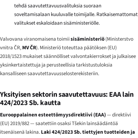
tehdä saavutettavuusvalituksia suoraan
soveltamisalaan kuuluvalle toimijalle. Ratkaisemattomat
valitukset eskaloidaan sisäministeriölle.
Valvovana viranomaisena toimii
sisäministeriö
(
Ministerstvo
vnitra ČR
,
MV ČR
). Ministeriö toteuttaa päätöksen (EU)
2018/1523 mukaiset säännölliset valvontakierrokset ja julkaisee
yksinkertaistettuja ja perusteellisia tarkistustuloksia
kansalliseen saavutettavuusselosterekisteriin.
Yksityisen sektorin saavutettavuus: EAA lain
424/2023 Sb. kautta
Eurooppalainen esteettömyysdirektiivi (EAA)
— direktiivi
(EU) 2019/882 — saatettiin osaksi Tšekin lainsäädäntöä
itsenäisenä lakina.
Laki 424/2023 Sb. tiettyjen tuotteiden ja