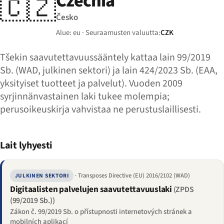
Czechia
🇨🇿
Česko
Alue: eu · Seuraamusten valuutta:
CZK
Tšekin saavutettavuussääntely kattaa lain 99/2019
Sb. (WAD, julkinen sektori) ja lain 424/2023 Sb. (EAA,
yksityiset tuotteet ja palvelut). Vuoden 2009
syrjinnänvastainen laki tukee molempia;
perusoikeuskirja vahvistaa ne perustuslaillisesti.
Lait lyhyesti
· Transposes Directive (EU) 2016/2102 (WAD)
JULKINEN SEKTORI
Digitaalisten palvelujen saavutettavuuslaki
(ZPDS
(99/2019 Sb.))
Zákon č. 99/2019 Sb. o přístupnosti internetových stránek a
mobilních aplikací