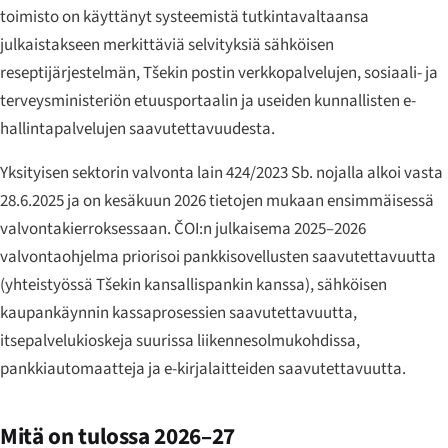
toimisto on käyttänyt systeemistä tutkintavaltaansa
julkaistakseen merkittäviä selvityksiä sähköisen
reseptijärjestelmän, Tšekin postin verkkopalvelujen, sosiaali- ja
terveysministeriön etuusportaalin ja useiden kunnallisten e-
hallintapalvelujen saavutettavuudesta.
Yksityisen sektorin valvonta lain 424/2023 Sb. nojalla alkoi vasta
28.6.2025 ja on kesäkuun 2026 tietojen mukaan ensimmäisessä
valvontakierroksessaan. ČOI:n julkaisema 2025–2026
valvontaohjelma priorisoi pankkisovellusten saavutettavuutta
(yhteistyössä Tšekin kansallispankin kanssa), sähköisen
kaupankäynnin kassaprosessien saavutettavuutta,
itsepalvelukioskeja suurissa liikennesolmukohdissa,
pankkiautomaatteja ja e-kirjalaitteiden saavutettavuutta.
Mitä on tulossa 2026–27