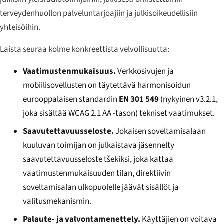
terveydenhuollon palveluntarjoajiin ja julkisoikeudellisiin
yhteisöihin.
Laista seuraa kolme konkreettista velvollisuutta:
Vaatimustenmukaisuus.
Verkkosivujen ja
mobiilisovellusten on täytettävä harmonisoidun
eurooppalaisen standardin
EN 301 549
(nykyinen v3.2.1,
joka sisältää WCAG 2.1 AA -tason) tekniset vaatimukset.
Saavutettavuusseloste.
Jokaisen soveltamisalaan
kuuluvan toimijan on julkaistava jäsennelty
saavutettavuusseloste tšekiksi, joka kattaa
vaatimustenmukaisuuden tilan, direktiivin
soveltamisalan ulkopuolelle jäävät sisällöt ja
valitusmekanismin.
Palaute- ja valvontamenettely.
Käyttäjien on voitava