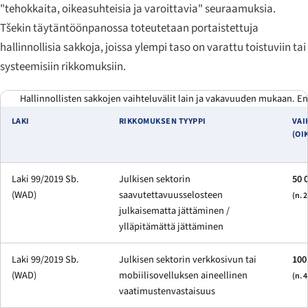
"tehokkaita, oikeasuhteisia ja varoittavia" seuraamuksia.
Tšekin täytäntöönpanossa toteutetaan portaistettuja
hallinnollisia sakkoja, joissa ylempi taso on varattu toistuviin tai
systeemisiin rikkomuksiin.
Hallinnollisten sakkojen vaihteluvälit lain ja vakavuuden mukaan. Ens
LAKI
RIKKOMUKSEN TYYPPI
VAI
(OI
Laki 99/2019 Sb.
Julkisen sektorin
50 
(WAD)
saavutettavuusselosteen
(n. 
julkaisematta jättäminen /
ylläpitämättä jättäminen
Laki 99/2019 Sb.
Julkisen sektorin verkkosivun tai
100
(WAD)
mobiilisovelluksen aineellinen
(n. 
vaatimustenvastaisuus