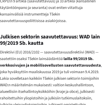
CRPD:n 9 artikla (saavutettavuus) ja 33 artikla (kansallinen
täytäntöönpano ja seuranta) ovat eniten viitattuja
kansainvälisiä instrumentteja Tšekin
saavutettavuuspoliittisissa asiakirjoissa.
Julkisen sektorin saavutettavuus: WAD lain
99/2019 Sb. kautta
Direktiivi (EU) 2016/2102 — saavutettavuusdirektiivi (WAD) —
saatettiin osaksi Tšekin lainsäädäntöä
lailla 99/2019 Sb.
verkkosivujen ja mobiilisovellusten saavutettavuudesta
,
joka hyväksyttiin maaliskuussa 2019 ja tuli voimaan 9.4.2019.
Lakia sovelletaan kaikkiin Tšekin julkisen sektorin toimijoihin
WAD:n määritelmän mukaisesti: valtion keskushallintoon,
alueellisiin itsehallintoyksikköihin (
kraje
ja
obce
), julkisesti
rahoitettuihin yliopistoihin ja julkisiin tutkimuslaitoksiin,
julkisiin yleisradiotoimijoihin, julkisesti omistettuihin