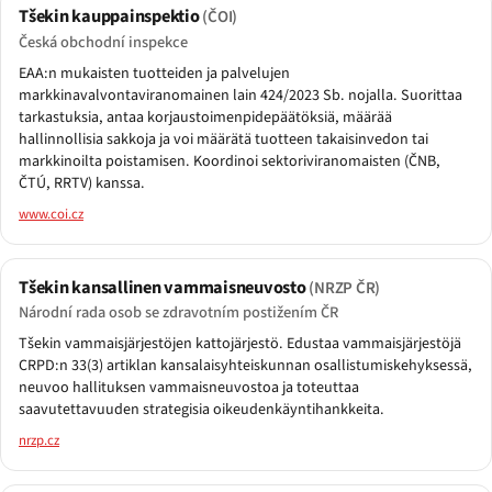
Tšekin kauppainspektio
(ČOI)
Česká obchodní inspekce
EAA:n mukaisten tuotteiden ja palvelujen
markkinavalvontaviranomainen lain 424/2023 Sb. nojalla. Suorittaa
tarkastuksia, antaa korjaustoimenpidepäätöksiä, määrää
hallinnollisia sakkoja ja voi määrätä tuotteen takaisinvedon tai
markkinoilta poistamisen. Koordinoi sektoriviranomaisten (ČNB,
ČTÚ, RRTV) kanssa.
www.coi.cz
Tšekin kansallinen vammaisneuvosto
(NRZP ČR)
Národní rada osob se zdravotním postižením ČR
Tšekin vammaisjärjestöjen kattojärjestö. Edustaa vammaisjärjestöjä
CRPD:n 33(3) artiklan kansalaisyhteiskunnan osallistumiskehyksessä,
neuvoo hallituksen vammaisneuvostoa ja toteuttaa
saavutettavuuden strategisia oikeudenkäyntihankkeita.
nrzp.cz