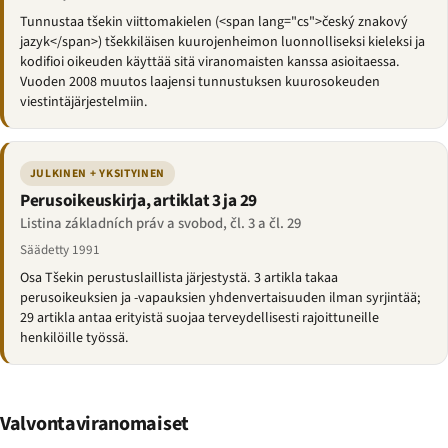
Tunnustaa tšekin viittomakielen (<span lang="cs">český znakový
jazyk</span>) tšekkiläisen kuurojenheimon luonnolliseksi kieleksi ja
kodifioi oikeuden käyttää sitä viranomaisten kanssa asioitaessa.
Vuoden 2008 muutos laajensi tunnustuksen kuurosokeuden
viestintäjärjestelmiin.
JULKINEN + YKSITYINEN
Perusoikeuskirja, artiklat 3 ja 29
Listina základních práv a svobod, čl. 3 a čl. 29
Säädetty 1991
Osa Tšekin perustuslaillista järjestystä. 3 artikla takaa
perusoikeuksien ja -vapauksien yhdenvertaisuuden ilman syrjintää;
29 artikla antaa erityistä suojaa terveydellisesti rajoittuneille
henkilöille työssä.
Valvontaviranomaiset