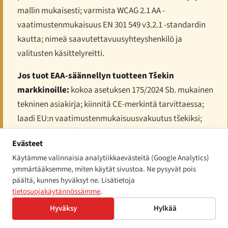
mallin mukaisesti; varmista WCAG 2.1 AA -
vaatimustenmukaisuus EN 301 549 v3.2.1 -standardin
kautta; nimeä saavutettavuusyhteyshenkilö ja
valitusten käsittelyreitti.
Jos tuot EAA-säännellyn tuotteen Tšekin
markkinoille:
kokoa asetuksen 175/2024 Sb. mukainen
tekninen asiakirja; kiinnitä CE-merkintä tarvittaessa;
laadi EU:n vaatimustenmukaisuusvakuutus tšekiksi;
tee yhteistyötä ČOI:n markkinavalvontaohjelman
Evästeet
kanssa.
Käytämme valinnaisia analytiikkaevästeitä (Google Analytics)
Jos tarjoat EAA-säänneltyä palvelua Tšekissä:
ymmärtääksemme, miten käytät sivustoa. Ne pysyvät pois
päältä, kunnes hyväksyt ne. Lisätietoja
julkaise jäsennelty kuluttajatiedote
tietosuojakäytännössämme
.
saavutettavuuslähestymistavastasi tšekiksi;
Hyväksy
Hylkää
yhdenmukaista palvelusi WCAG 2.1 AA:n kanssa; nimeä
yksi yhteyshenkilö saavutettavuusvalituksia varten.