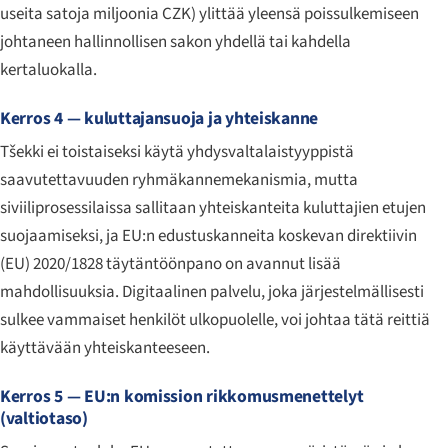
useita satoja miljoonia CZK) ylittää yleensä poissulkemiseen
johtaneen hallinnollisen sakon yhdellä tai kahdella
kertaluokalla.
Kerros 4 — kuluttajansuoja ja yhteiskanne
Tšekki ei toistaiseksi käytä yhdysvaltalaistyyppistä
saavutettavuuden ryhmäkannemekanismia, mutta
siviiliprosessilaissa sallitaan yhteiskanteita kuluttajien etujen
suojaamiseksi, ja EU:n edustuskanneita koskevan direktiivin
(EU) 2020/1828 täytäntöönpano on avannut lisää
mahdollisuuksia. Digitaalinen palvelu, joka järjestelmällisesti
sulkee vammaiset henkilöt ulkopuolelle, voi johtaa tätä reittiä
käyttävään yhteiskanteeseen.
Kerros 5 — EU:n komission rikkomusmenettelyt
(valtiotaso)