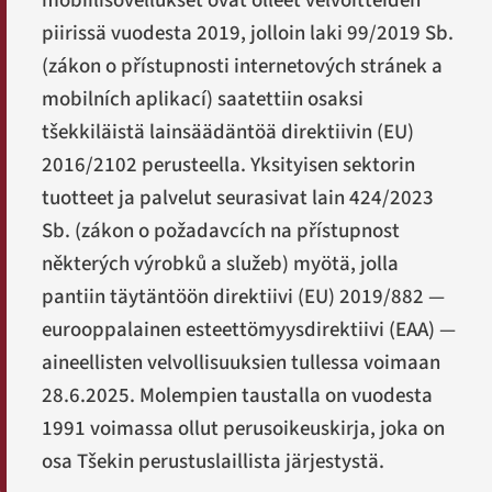
mobiilisovellukset ovat olleet velvoitteiden
piirissä vuodesta 2019, jolloin laki 99/2019 Sb.
(
zákon o přístupnosti internetových stránek a
mobilních aplikací
) saatettiin osaksi
tšekkiläistä lainsäädäntöä direktiivin (EU)
2016/2102 perusteella. Yksityisen sektorin
tuotteet ja palvelut seurasivat lain 424/2023
Sb. (
zákon o požadavcích na přístupnost
některých výrobků a služeb
) myötä, jolla
pantiin täytäntöön direktiivi (EU) 2019/882 —
eurooppalainen esteettömyysdirektiivi (EAA) —
aineellisten velvollisuuksien tullessa voimaan
28.6.2025. Molempien taustalla on vuodesta
1991 voimassa ollut perusoikeuskirja, joka on
osa Tšekin perustuslaillista järjestystä.