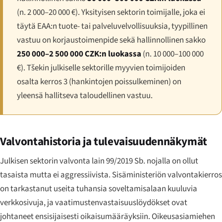
(n. 2 000–20 000 €). Yksityisen sektorin toimijalle, joka ei
täytä EAA:n tuote- tai palveluvelvollisuuksia, tyypillinen
vastuu on korjaustoimenpide sekä hallinnollinen sakko
250 000–2 500 000 CZK:n luokassa
(n. 10 000–100 000
€). Tšekin julkiselle sektorille myyvien toimijoiden
osalta kerros 3 (hankintojen poissulkeminen) on
yleensä hallitseva taloudellinen vastuu.
Valvontahistoria ja tulevaisuudennäkymät
Julkisen sektorin valvonta lain 99/2019 Sb. nojalla on ollut
tasaista mutta ei aggressiivista. Sisäministeriön valvontakierros
on tarkastanut useita tuhansia soveltamisalaan kuuluvia
verkkosivuja, ja vaatimustenvastaisuuslöydökset ovat
johtaneet ensisijaisesti oikaisumääräyksiin. Oikeusasiamiehen