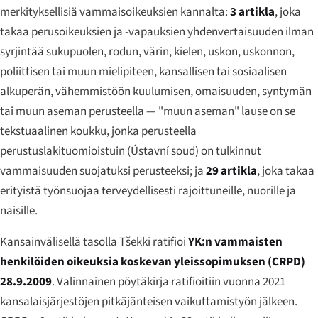
merkityksellisiä vammaisoikeuksien kannalta:
3 artikla
, joka
takaa perusoikeuksien ja -vapauksien yhdenvertaisuuden ilman
syrjintää sukupuolen, rodun, värin, kielen, uskon, uskonnon,
poliittisen tai muun mielipiteen, kansallisen tai sosiaalisen
alkuperän, vähemmistöön kuulumisen, omaisuuden, syntymän
tai muun aseman perusteella — "muun aseman" lause on se
tekstuaalinen koukku, jonka perusteella
perustuslakituomioistuin (
Ústavní soud
) on tulkinnut
vammaisuuden suojatuksi perusteeksi; ja
29 artikla
, joka takaa
erityistä työnsuojaa terveydellisesti rajoittuneille, nuorille ja
naisille.
Kansainvälisellä tasolla Tšekki ratifioi
YK:n vammaisten
henkilöiden oikeuksia koskevan yleissopimuksen (CRPD)
28.9.2009
. Valinnainen pöytäkirja ratifioitiin vuonna 2021
kansalaisjärjestöjen pitkäjänteisen vaikuttamistyön jälkeen.