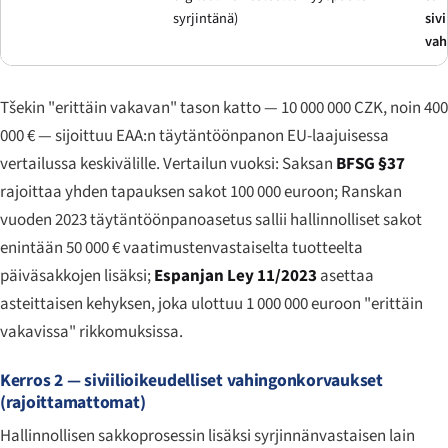
syrjintänä)
sivi
vah
Tšekin "erittäin vakavan" tason katto — 10 000 000 CZK, noin 400
000 € — sijoittuu EAA:n täytäntöönpanon EU-laajuisessa
vertailussa keskivälille. Vertailun vuoksi: Saksan
BFSG §37
rajoittaa yhden tapauksen sakot 100 000 euroon; Ranskan
vuoden 2023 täytäntöönpanoasetus sallii hallinnolliset sakot
enintään 50 000 € vaatimustenvastaiselta tuotteelta
päiväsakkojen lisäksi;
Espanjan Ley 11/2023
asettaa
asteittaisen kehyksen, joka ulottuu 1 000 000 euroon "erittäin
vakavissa" rikkomuksissa.
Kerros 2 — siviilioikeudelliset vahingonkorvaukset
(rajoittamattomat)
Hallinnollisen sakkoprosessin lisäksi syrjinnänvastaisen lain