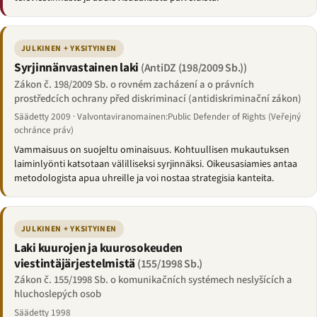
JULKINEN + YKSITYINEN
Syrjinnänvastainen laki
(AntiDZ (198/2009 Sb.))
Zákon č. 198/2009 Sb. o rovném zacházení a o právních
prostředcích ochrany před diskriminací (antidiskriminační zákon)
Säädetty 2009 · Valvontaviranomainen:Public Defender of Rights (Veřejný
ochránce práv)
Vammaisuus on suojeltu ominaisuus. Kohtuullisen mukautuksen
laiminlyönti katsotaan välilliseksi syrjinnäksi. Oikeusasiamies antaa
metodologista apua uhreille ja voi nostaa strategisia kanteita.
JULKINEN + YKSITYINEN
Laki kuurojen ja kuurosokeuden
viestintäjärjestelmistä
(155/1998 Sb.)
Zákon č. 155/1998 Sb. o komunikačních systémech neslyšících a
hluchoslepých osob
Säädetty 1998