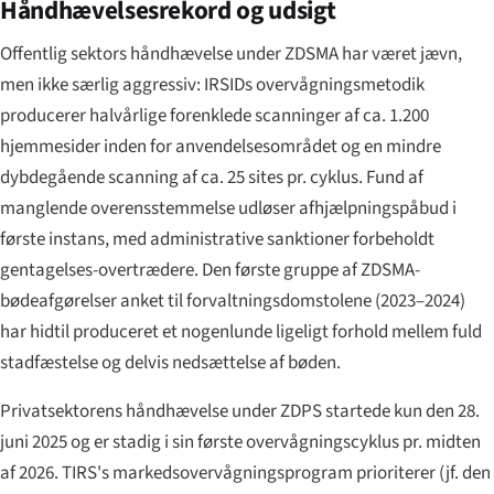
Håndhævelsesrekord og udsigt
Offentlig sektors håndhævelse under ZDSMA har været jævn,
men ikke særlig aggressiv: IRSIDs overvågningsmetodik
producerer halvårlige forenklede scanninger af ca. 1.200
hjemmesider inden for anvendelsesområdet og en mindre
dybdegående scanning af ca. 25 sites pr. cyklus. Fund af
manglende overensstemmelse udløser afhjælpningspåbud i
første instans, med administrative sanktioner forbeholdt
gentagelses-overtrædere. Den første gruppe af ZDSMA-
bødeafgørelser anket til forvaltningsdomstolene (2023–2024)
har hidtil produceret et nogenlunde ligeligt forhold mellem fuld
stadfæstelse og delvis nedsættelse af bøden.
Privatsektorens håndhævelse under ZDPS startede kun den 28.
juni 2025 og er stadig i sin første overvågningscyklus pr. midten
af 2026. TIRS's markedsovervågningsprogram prioriterer (jf. den