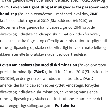
To tværgående love sidder under de sektorspecifikke ZDSMA og
ZDPS.
Loven om ligestilling af muligheder for personer med
handicap
(
Zakon o izenačevanju možnosti invalidov
,
ZIMI
), i
kraft siden slutningen af 2010 (Statstidende 94/2010), er
Sloveniens tværgående handicapretlige lov. ZIMI forbyder
direkte og indirekte handicapdiskrimination inden for varer,
tjenester, beskæftigelse og offentlig administration, forpligter til
rimelig tilpasning og skaber et civilretligt krav om materielle og
ikke-materielle (moralske) skader ved overtrædelse.
Loven om beskyttelse mod diskrimination
(
Zakon o varstvu
pred diskriminacijo
,
ZVarD
), i kraft fra 24. maj 2016 (Statstidende
33/2016), er den generelle antidiskriminationslov. ZVarD
anerkender handicap som et beskyttet kendetegn, forbyder
direkte og indirekte diskrimination, chikane og manglende
rimelig tilpasning og skaber den institutionelle ramme for det
uafhængige ligestillingsorgan —
Fortaler for