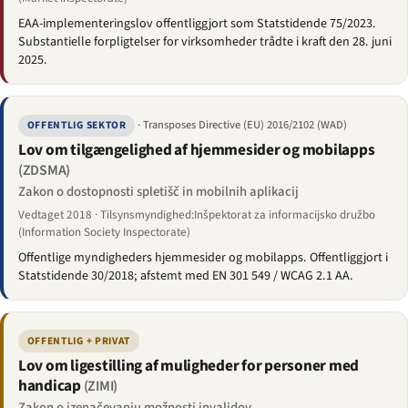
EAA-implementeringslov offentliggjort som Statstidende 75/2023.
Substantielle forpligtelser for virksomheder trådte i kraft den 28. juni
2025.
· Transposes Directive (EU) 2016/2102 (WAD)
OFFENTLIG SEKTOR
Lov om tilgængelighed af hjemmesider og mobilapps
(ZDSMA)
Zakon o dostopnosti spletišč in mobilnih aplikacij
Vedtaget 2018 · Tilsynsmyndighed:Inšpektorat za informacijsko družbo
(Information Society Inspectorate)
Offentlige myndigheders hjemmesider og mobilapps. Offentliggjort i
Statstidende 30/2018; afstemt med EN 301 549 / WCAG 2.1 AA.
OFFENTLIG + PRIVAT
Lov om ligestilling af muligheder for personer med
handicap
(ZIMI)
Zakon o izenačevanju možnosti invalidov