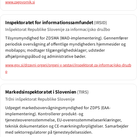
www.zagovornik.si
Inspektoratet for informationssamfundet
(IRSID)
Inšpektorat Republike Slovenije za informacijsko družbo
Tilsynsmyndighed for ZDSMA (WAD-implementering). Gennemfører
periodisk overvågning af offentlige myndigheders hjemmesider og
mobilapps; modtager tilgængelighedsklager; udsteder
afhjælpningspåbud og administrative bøder.
www.gov.si/drzavni-organi/organi-v-sestavi/inspektorat-za-informacijsko-druzb
o
Markedsinspektoratet i Slovenien
(TIRS)
Tržni inšpektorat Republike Slovenije
Udpeget markedsovervågningsmyndighed for ZDPS (EAA-
implementering). Kontrollerer produkt- og
tjenesteoverensstemmelse, EU-overensstemmelseserklæringer,
teknisk dokumentation og CE-mærkningsforpligtelser. Samarbejder
med sektorregulatorer på tjenesteydelsessiden.