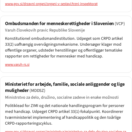
www.gov.si/drzavni-organi/organi-v-sestavi/trzni-inspektorat
Ombudsmanden for menneskerettigheder i Slovenien
(VCP)
Varuh človekovih pravic Republike Slovenije
Konstitutionel ombudsmandinstitution. Udpeget som CRPD artikel
33(2) uafhængig overvågningsmekanisme. Undersøger klager mod
offentlige organer, udsteder henstillinger og offentliggør tematiske
rapporter om rettigheder for mennesker med handicap.
www.varuh-rs.si
Ministeriet for arbejde, familie, sociale anliggender og lige
muligheder
(MDDSZ)
Ministrstvo za delo, družino, socialne zadeve in enake možnosti
Politiklead for ZIMI og det nationale handlingsprogram for personer
med handicap. Udpeget CRPD artikel 33(1)-fokalpunkt. Koordinerer
tværministeriel implementering af handicappolitik og den toårlige
CRPD-rapporteringscyklus.
www.gov.si/drzavni-organi/ministrstva/ministrstvo-za-delo-druzino-socialne-za