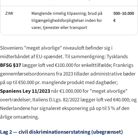
ZIMI
Manglende rimelig tilpasning; brud på
500–10.000
tilgængelighedsforpligtelser inden for
€
varer, tjenester eller transport
Sloveniens "meget alvorlige" niveauloft befinder sig i
midterbåndet af EU-spændet. Til sammenligning: Tysklands
BFSG §37
lægger loft ved €100.000 for enkelttilfælde; Frankrigs
gennemførselsordonnans fra 2023 tillader administrative bøder
på op til €50.000 pr. manglende produkt med dagbøder;
Spaniens Ley 11/2023
når €1.000.000 for "meget alvorlige"
overtrædelser; Italiens D.Lgs. 82/2022 lægger loft ved €40.000; og
Nederlandene har signaleret eksponering på op til 5 % af den
årlige omsætning.
Lag 2 — civil diskriminationserstatning (ubegrænset)