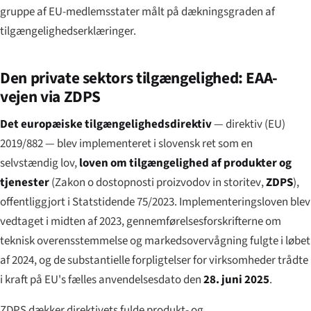
gruppe af EU-medlemsstater målt på dækningsgraden af
tilgængelighedserklæringer.
Den private sektors tilgængelighed: EAA-
vejen via ZDPS
Det europæiske tilgængelighedsdirektiv
— direktiv (EU)
2019/882 — blev implementeret i slovensk ret som en
selvstændig lov,
loven om tilgængelighed af produkter og
tjenester
(
Zakon o dostopnosti proizvodov in storitev
,
ZDPS
),
offentliggjort i Statstidende 75/2023. Implementeringsloven blev
vedtaget i midten af 2023, gennemførelsesforskrifterne om
teknisk overensstemmelse og markedsovervågning fulgte i løbet
af 2024, og de substantielle forpligtelser for virksomheder trådte
i kraft på EU's fælles anvendelsesdato den
28. juni 2025
.
ZDPS dækker direktivets fulde produkt- og