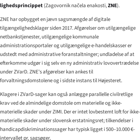
lighedsprincippet
(
Zagovornik načela enakosti
,
ZNE
).
ZNE har opbygget en jævn sagsmængde af digitale
tilgængelighedsklager siden 2017. Afgørelser om utilgængelige
netbankstjenester, utilgængelige kommunale
administrationsportaler og utilgængelige e-handelskasser er
udstedt med administrative foranstaltninger; undladelse af at
efterkomme udgør i sig selv en ny administrativ lovovertrædelse
under ZVarD. ZNE's afgørelser kan ankes til
forvaltningsdomstolene og i sidste instans til Højesteret.
Klagere i ZVarD-sager kan også anlægge parallelle civilretlige
krav ved de almindelige domstole om materielle og ikke-
materielle skader under ZIMI. Der er intet lovbestemt loft for ikke-
materielle skader under slovensk erstatningsret; tilkendelser i
handicapdiskriminationssager har typisk ligget i 500–10.000 €-
intervallet pr. sagsøger.