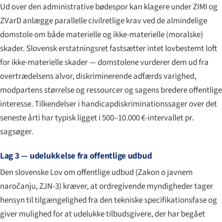
Ud over den administrative bødespor kan klagere under ZIMI og
ZVarD anlægge parallelle civilretlige krav ved de almindelige
domstole om både materielle og ikke-materielle (moralske)
skader. Slovensk erstatningsret fastsætter intet lovbestemt loft
for ikke-materielle skader — domstolene vurderer dem ud fra
overtrædelsens alvor, diskriminerende adfærds varighed,
modpartens størrelse og ressourcer og sagens bredere offentlige
interesse. Tilkendelser i handicapdiskriminationssager over det
seneste årti har typisk ligget i 500–10.000 €-intervallet pr.
sagsøger.
Lag 3 — udelukkelse fra offentlige udbud
Den slovenske Lov om offentlige udbud (
Zakon o javnem
naročanju
, ZJN-3) kræver, at ordregivende myndigheder tager
hensyn til tilgængelighed fra den tekniske specifikationsfase og
giver mulighed for at udelukke tilbudsgivere, der har begået