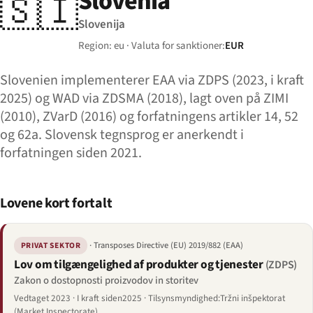
Slovenia
🇸🇮
Slovenija
Region: eu · Valuta for sanktioner:
EUR
Slovenien implementerer EAA via ZDPS (2023, i kraft
2025) og WAD via ZDSMA (2018), lagt oven på ZIMI
(2010), ZVarD (2016) og forfatningens artikler 14, 52
og 62a. Slovensk tegnsprog er anerkendt i
forfatningen siden 2021.
Lovene kort fortalt
· Transposes Directive (EU) 2019/882 (EAA)
PRIVAT SEKTOR
Lov om tilgængelighed af produkter og tjenester
(ZDPS)
Zakon o dostopnosti proizvodov in storitev
Vedtaget 2023 · I kraft siden2025 · Tilsynsmyndighed:Tržni inšpektorat
(Market Inspectorate)