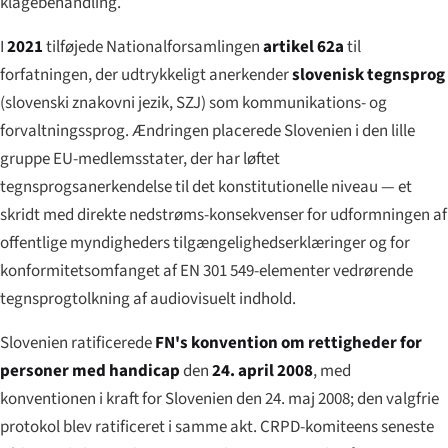
klagebehandling.
I
2021
tilføjede Nationalforsamlingen
artikel 62a
til
forfatningen, der udtrykkeligt anerkender
slovenisk tegnsprog
(
slovenski znakovni jezik
, SZJ) som kommunikations- og
forvaltningssprog. Ændringen placerede Slovenien i den lille
gruppe EU-medlemsstater, der har løftet
tegnsprogsanerkendelse til det konstitutionelle niveau — et
skridt med direkte nedstrøms-konsekvenser for udformningen af
offentlige myndigheders tilgængelighedserklæringer og for
konformitetsomfanget af EN 301 549-elementer vedrørende
tegnsprogtolkning af audiovisuelt indhold.
Slovenien ratificerede
FN's konvention om rettigheder for
personer med handicap
den
24. april 2008
, med
konventionen i kraft for Slovenien den 24. maj 2008; den valgfrie
protokol blev ratificeret i samme akt. CRPD-komiteens seneste