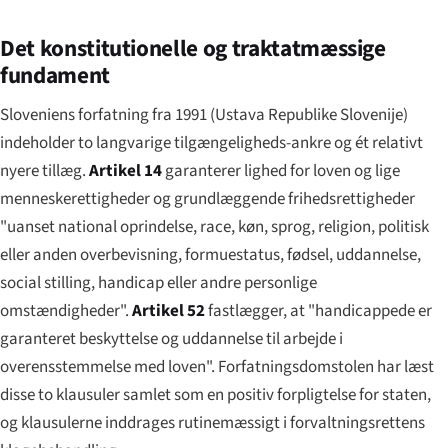
Det konstitutionelle og traktatmæssige
fundament
Sloveniens forfatning fra 1991 (
Ustava Republike Slovenije
)
indeholder to langvarige tilgængeligheds-ankre og ét relativt
nyere tillæg.
Artikel 14
garanterer lighed for loven og lige
menneskerettigheder og grundlæggende frihedsrettigheder
"uanset national oprindelse, race, køn, sprog, religion, politisk
eller anden overbevisning, formuestatus, fødsel, uddannelse,
social stilling,
handicap
eller andre personlige
omstændigheder".
Artikel 52
fastlægger, at "handicappede er
garanteret beskyttelse og uddannelse til arbejde i
overensstemmelse med loven". Forfatningsdomstolen har læst
disse to klausuler samlet som en positiv forpligtelse for staten,
og klausulerne inddrages rutinemæssigt i forvaltningsrettens