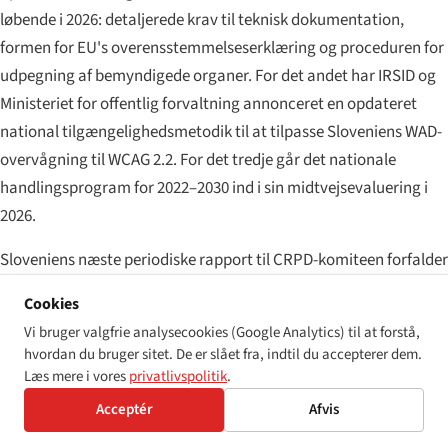
løbende i 2026: detaljerede krav til teknisk dokumentation,
formen for EU's overensstemmelseserklæring og proceduren for
udpegning af bemyndigede organer. For det andet har IRSID og
Ministeriet for offentlig forvaltning annonceret en opdateret
national tilgængelighedsmetodik til at tilpasse Sloveniens WAD-
overvågning til WCAG 2.2. For det tredje går det nationale
handlingsprogram for 2022–2030 ind i sin midtvejsevaluering i
2026.
Sloveniens næste periodiske rapport til CRPD-komiteen forfalder
i 2027, og tilgængelighedsimplementering under både ZDSMA og
Cookies
ZDPS vil fremstå fremtrædende i den næste runde af afsluttende
Vi bruger valgfrie analysecookies (Google Analytics) til at forstå,
bemærkninger.
hvordan du bruger sitet. De er slået fra, indtil du accepterer dem.
Læs mere i vores
privatlivspolitik
.
Acceptér
Afvis
DEN PRAKTISKE COMPLIANCE-TJEKLISTE FOR 2026