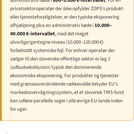
administrativ bøde i
800–3.000 €-intervallet
. For en
privatsektoroperatør der ikke opfylder ZDPS's produkt-
eller tjenesteforpligtelser, er den typiske eksponering
afhjælpning plus en administrativ bøde i
10.000–
40.000 €-intervallet
, med det meget
alvorlige/gentagne niveau (10.000–120.000 €)
forbeholdt systemiske fejl. For enhver operatør der
sælger til den slovenske offentlige sektor er lag 3
(udbudseksklusion) typisk den dominerende
økonomiske eksponering. For produkter og tjenester
med grænseoverskridende rækkevidde betyder EU's
markedsovervågningssystem, at et slovensk TIRS-fund
kan udløse parallelle sager i alle øvrige EU-lande inden
for uger.