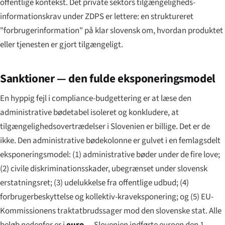
offentlige kontekst. Det private sektors tilgængeligheds-
informationskrav under ZDPS er lettere: en struktureret
"forbrugerinformation" på klar slovensk om, hvordan produktet
eller tjenesten er gjort tilgængeligt.
Sanktioner — den fulde eksponeringsmodel
En hyppig fejl i compliance-budgettering er at læse den
administrative bødetabel isoleret og konkludere, at
tilgængelighedsovertrædelser i Slovenien er billige. Det er de
ikke. Den administrative bødekolonne er gulvet i en femlagsdelt
eksponeringsmodel: (1) administrative bøder under de fire love;
(2) civile diskriminationsskader, ubegrænset under slovensk
erstatningsret; (3) udelukkelse fra offentlige udbud; (4)
forbrugerbeskyttelse og kollektiv-kraveksponering; og (5) EU-
Kommissionens traktatbrudssager mod den slovenske stat. Alle
beløb nedenfor er i
euro
— Slovenien indførte euroen den 1.