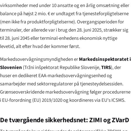
virksomheder med under 10 ansatte og en årlig omsætning eller
balance på højst 2 mio. € er undtaget fra tjenesteforpligtelserne
(men ikke fra produktforpligtelserne). Overgangsperioden for
terminaler, der allerede var i brug den 28. juni 2025, strækker sig
til 28. juni 2045 eller terminal-enhedens ekonomisk nyttige
levetid, alt efter hvad der kommer først.
Markedsovervågningsmyndigheden er
Markedsinspektoratet i
Slovenien
(
Tržni inšpektorat Republike Slovenije
,
TIRS
), der
huser en dedikeret EAA-markedsovervågningsenhed og
samarbejder med sektorregulatorer på tjenesteydelsessiden.
Grænseoverskridende markedsovervågning følger procedurerne
i EU-forordning (EU) 2019/1020 og koordineres via EU's ICSMS.
De tværgående sikkerhedsnet: ZIMI og ZVarD