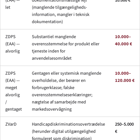
(EAA) —
dokumentationsmæssige fejl
10.000 €
let
(manglende tilgængeligheds-
information, mangler i teknisk
dokumentation)
ZDPS
Substantiel manglende
10.000–
(EAA) —
overensstemmelse for produkt eller
40.000 €
alvorlig
tjeneste inden for
anvendelsesområdet
ZDPS
Gentagen eller systemisk manglende
10.000–
(EAA) —
overholdelse, der berører en
120.000 €
meget
forbrugerklasse; falske
alvorlig
overensstemmelseserklæringer;
/
nægtelse af samarbejde med
gentaget
markedsovervågning
ZVarD
Handicapdiskriminationsovertrædelse
250–5.000
(herunder digital utilgængelighed
€
formuleret som diskrimination)