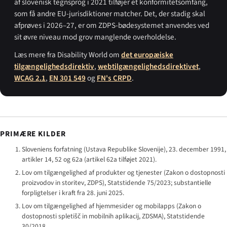
af slovenisk tegnsprog i 2021 tilføjer et konformitetsomfang,
som få andre EU-jurisdiktioner matcher. Det, der stadig skal
afprøves i 2026–27, er om ZDPS-bødesystemet anvendes ved
sit øvre niveau mod grov manglende overholdelse.
Læs mere fra Disability World om
det europæiske
tilgængelighedsdirektiv
,
webtilgængelighedsdirektivet
,
WCAG 2.1
,
EN 301 549
og
FN's CRPD
.
PRIMÆRE KILDER
Sloveniens forfatning (
Ustava Republike Slovenije
), 23. december 1991,
artikler 14, 52 og 62a (artikel 62a tilføjet 2021).
Lov om tilgængelighed af produkter og tjenester (
Zakon o dostopnosti
proizvodov in storitev
, ZDPS), Statstidende 75/2023; substantielle
forpligtelser i kraft fra 28. juni 2025.
Lov om tilgængelighed af hjemmesider og mobilapps (
Zakon o
dostopnosti spletišč in mobilnih aplikacij
, ZDSMA), Statstidende
30/2018.