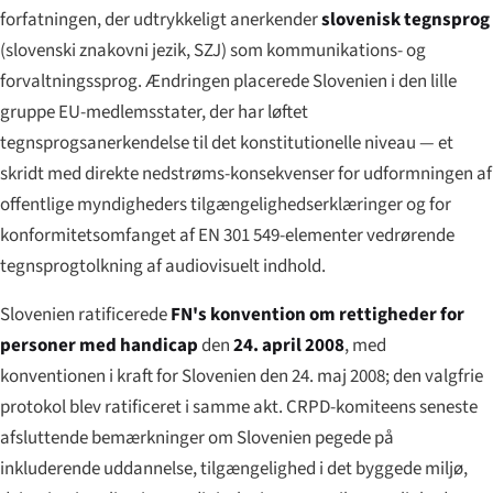
forfatningen, der udtrykkeligt anerkender
slovenisk tegnsprog
(
slovenski znakovni jezik
, SZJ) som kommunikations- og
forvaltningssprog. Ændringen placerede Slovenien i den lille
gruppe EU-medlemsstater, der har løftet
tegnsprogsanerkendelse til det konstitutionelle niveau — et
skridt med direkte nedstrøms-konsekvenser for udformningen af
offentlige myndigheders tilgængelighedserklæringer og for
konformitetsomfanget af EN 301 549-elementer vedrørende
tegnsprogtolkning af audiovisuelt indhold.
Slovenien ratificerede
FN's konvention om rettigheder for
personer med handicap
den
24. april 2008
, med
konventionen i kraft for Slovenien den 24. maj 2008; den valgfrie
protokol blev ratificeret i samme akt. CRPD-komiteens seneste
afsluttende bemærkninger om Slovenien pegede på
inkluderende uddannelse, tilgængelighed i det byggede miljø,