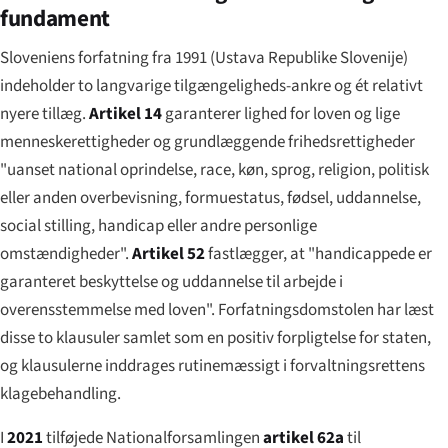
fundament
Sloveniens forfatning fra 1991 (
Ustava Republike Slovenije
)
indeholder to langvarige tilgængeligheds-ankre og ét relativt
nyere tillæg.
Artikel 14
garanterer lighed for loven og lige
menneskerettigheder og grundlæggende frihedsrettigheder
"uanset national oprindelse, race, køn, sprog, religion, politisk
eller anden overbevisning, formuestatus, fødsel, uddannelse,
social stilling,
handicap
eller andre personlige
omstændigheder".
Artikel 52
fastlægger, at "handicappede er
garanteret beskyttelse og uddannelse til arbejde i
overensstemmelse med loven". Forfatningsdomstolen har læst
disse to klausuler samlet som en positiv forpligtelse for staten,
og klausulerne inddrages rutinemæssigt i forvaltningsrettens
klagebehandling.
I
2021
tilføjede Nationalforsamlingen
artikel 62a
til