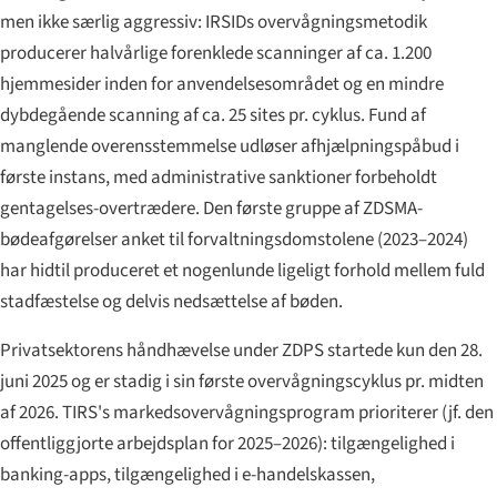
men ikke særlig aggressiv: IRSIDs overvågningsmetodik
producerer halvårlige forenklede scanninger af ca. 1.200
hjemmesider inden for anvendelsesområdet og en mindre
dybdegående scanning af ca. 25 sites pr. cyklus. Fund af
manglende overensstemmelse udløser afhjælpningspåbud i
første instans, med administrative sanktioner forbeholdt
gentagelses-overtrædere. Den første gruppe af ZDSMA-
bødeafgørelser anket til forvaltningsdomstolene (2023–2024)
har hidtil produceret et nogenlunde ligeligt forhold mellem fuld
stadfæstelse og delvis nedsættelse af bøden.
Privatsektorens håndhævelse under ZDPS startede kun den 28.
juni 2025 og er stadig i sin første overvågningscyklus pr. midten
af 2026. TIRS's markedsovervågningsprogram prioriterer (jf. den
offentliggjorte arbejdsplan for 2025–2026): tilgængelighed i
banking-apps, tilgængelighed i e-handelskassen,