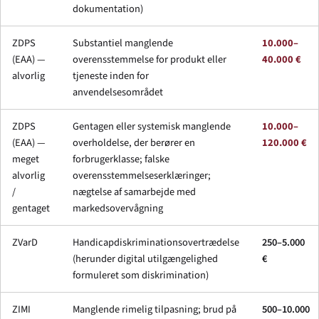
dokumentation)
ZDPS
Substantiel manglende
10.000–
(EAA) —
overensstemmelse for produkt eller
40.000 €
alvorlig
tjeneste inden for
anvendelsesområdet
ZDPS
Gentagen eller systemisk manglende
10.000–
(EAA) —
overholdelse, der berører en
120.000 €
meget
forbrugerklasse; falske
alvorlig
overensstemmelseserklæringer;
/
nægtelse af samarbejde med
gentaget
markedsovervågning
ZVarD
Handicapdiskriminationsovertrædelse
250–5.000
(herunder digital utilgængelighed
€
formuleret som diskrimination)
ZIMI
Manglende rimelig tilpasning; brud på
500–10.000