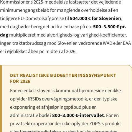
Kommissionens 2025-meddelelse fastsætter det vejledende
minimumengangsbeløb for manglende overholdelse af en
tidligere EU-Domstolsafgørelse til
504.000 € for Slovenien
,
med dagbøder beregnet ud fra en base på ca.
500–3.500 € pr.
dag
multipliceret med alvorligheds- og varighed-koefficienter.
Ingen traktatbrudssag mod Slovenien vedrørende WAD eller EAA
er i øjeblikket åben pr. midten af 2026.
DET REALISTISKE BUDGETTERINGSSYNSPUNKT
FOR 2026
For en enkelt slovensk kommunal hjemmeside der ikke
opfylder IRSIDs overvågningsmetodik, er den typiske
eksponering et afhjælpningspåbud plus en
administrativ bøde i
800–3.000 €-intervallet
. For en
privatsektoroperatør der ikke opfylder ZDPS's produkt-
eller tjenesteforpligtelser, er den typiske eksponering