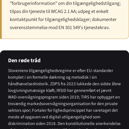
"forbrugerinformation" om din tilgængelighedstilgang;
tilpas din tjeneste til WCAG 2.1 AA; udpeg et enkelt
kontaktpunkt for tilgængelighedsklager; dokumenter
overensstemmelse mod EN 301 549's tjenestekrav.
Den røde tråd
Sloveniens tilgængelighedsregime er efter EU-standarder
komplet i sin formelle dækning og metodisk i sin
håndhævelseshistorik. ZDPS fra 2023 lukkede den sidste åbne
lovgivningsmæssige kløft; IRSID har gennemført et jævnt
WAD-overvågningsprogram siden 2019; TIRS har opbygget en
troværdig markedsovervågningsorganisation for den private
sektors spor; Fortaler for lighedsprincippet har varetaget det
meste af opgaven ved digital utilgængelighed som
diskrimination siden 2018. Den konstitutionelle anerkendelse