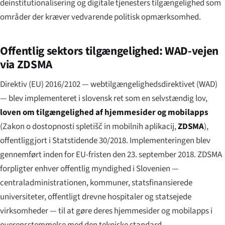
deinstitutionalisering og digitale tjenesters tilgængelighed som
områder der kræver vedvarende politisk opmærksomhed.
Offentlig sektors tilgængelighed: WAD-vejen
via ZDSMA
Direktiv (EU) 2016/2102 — webtilgængelighedsdirektivet (WAD)
— blev implementeret i slovensk ret som en selvstændig lov,
loven om tilgængelighed af hjemmesider og mobilapps
(
Zakon o dostopnosti spletišč in mobilnih aplikacij
,
ZDSMA
),
offentliggjort i Statstidende 30/2018. Implementeringen blev
gennemført inden for EU-fristen den 23. september 2018. ZDSMA
forpligter enhver offentlig myndighed i Slovenien —
centraladministrationen, kommuner, statsfinansierede
universiteter, offentligt drevne hospitaler og statsejede
virksomheder — til at gøre deres hjemmesider og mobilapps i
overensstemmelse med den tekniske standard.