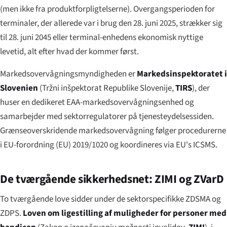
(men ikke fra produktforpligtelserne). Overgangsperioden for
terminaler, der allerede var i brug den 28. juni 2025, strækker sig
til 28. juni 2045 eller terminal-enhedens ekonomisk nyttige
levetid, alt efter hvad der kommer først.
Markedsovervågningsmyndigheden er
Markedsinspektoratet i
Slovenien
(
Tržni inšpektorat Republike Slovenije
,
TIRS
), der
huser en dedikeret EAA-markedsovervågningsenhed og
samarbejder med sektorregulatorer på tjenesteydelsessiden.
Grænseoverskridende markedsovervågning følger procedurerne
i EU-forordning (EU) 2019/1020 og koordineres via EU's ICSMS.
De tværgående sikkerhedsnet: ZIMI og ZVarD
To tværgående love sidder under de sektorspecifikke ZDSMA og
ZDPS.
Loven om ligestilling af muligheder for personer med