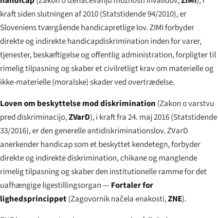
handicap
(
Zakon o izenačevanju možnosti invalidov
,
ZIMI
), i
kraft siden slutningen af 2010 (Statstidende 94/2010), er
Sloveniens tværgående handicapretlige lov. ZIMI forbyder
direkte og indirekte handicapdiskrimination inden for varer,
tjenester, beskæftigelse og offentlig administration, forpligter til
rimelig tilpasning og skaber et civilretligt krav om materielle og
ikke-materielle (moralske) skader ved overtrædelse.
Loven om beskyttelse mod diskrimination
(
Zakon o varstvu
pred diskriminacijo
,
ZVarD
), i kraft fra 24. maj 2016 (Statstidende
33/2016), er den generelle antidiskriminationslov. ZVarD
anerkender handicap som et beskyttet kendetegn, forbyder
direkte og indirekte diskrimination, chikane og manglende
rimelig tilpasning og skaber den institutionelle ramme for det
uafhængige ligestillingsorgan —
Fortaler for
lighedsprincippet
(
Zagovornik načela enakosti
,
ZNE
).