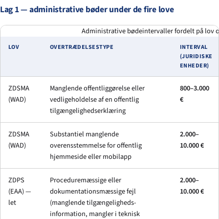
Lag 1 — administrative bøder under de fire love
Administrative bødeintervaller fordelt på lov o
LOV
OVERTRÆDELSESTYPE
INTERVAL
(JURIDISKE
ENHEDER)
ZDSMA
Manglende offentliggørelse eller
800–3.000
(WAD)
vedligeholdelse af en offentlig
€
tilgængelighedserklæring
ZDSMA
Substantiel manglende
2.000–
(WAD)
overensstemmelse for offentlig
10.000 €
hjemmeside eller mobilapp
ZDPS
Proceduremæssige eller
2.000–
(EAA) —
dokumentationsmæssige fejl
10.000 €
let
(manglende tilgængeligheds-
information, mangler i teknisk