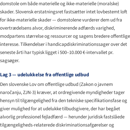
domstole om både materielle og ikke-materielle (moralske)
skader. Slovensk erstatningsret fastsætter intet lovbestemt loft
for ikke-materielle skader — domstolene vurderer dem ud fra
overtrædelsens alvor, diskriminerende adfærds varighed,
modpartens størrelse og ressourcer og sagens bredere offentlige
interesse. Tilkendelser i handicapdiskriminationssager over det
seneste årti har typisk ligget i 500–10.000 €-intervallet pr.
sagsøger.
Lag 3 — udelukkelse fra offentlige udbud
Den slovenske Lov om offentlige udbud (
Zakon o javnem
naročanju
, ZJN-3) kræver, at ordregivende myndigheder tager
hensyn til tilgængelighed fra den tekniske specifikationsfase og
giver mulighed for at udelukke tilbudsgivere, der har begået
alvorlig professionel fejladfærd — herunder juridisk fastslåede
tilgængeligheds-relaterede diskriminationsafgørelser og