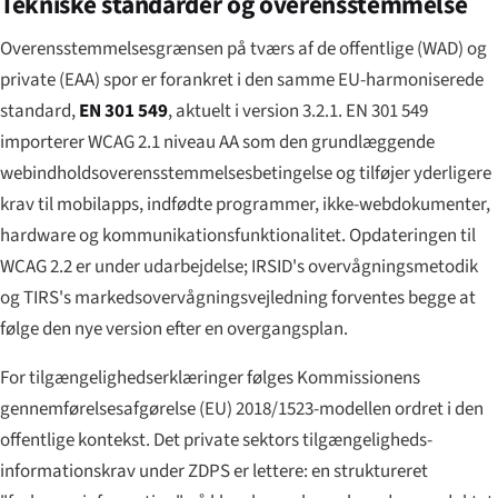
Tekniske standarder og overensstemmelse
Overensstemmelsesgrænsen på tværs af de offentlige (WAD) og
private (EAA) spor er forankret i den samme EU-harmoniserede
standard,
EN 301 549
, aktuelt i version 3.2.1. EN 301 549
importerer WCAG 2.1 niveau AA som den grundlæggende
webindholdsoverensstemmelsesbetingelse og tilføjer yderligere
krav til mobilapps, indfødte programmer, ikke-webdokumenter,
hardware og kommunikationsfunktionalitet. Opdateringen til
WCAG 2.2 er under udarbejdelse; IRSID's overvågningsmetodik
og TIRS's markedsovervågningsvejledning forventes begge at
følge den nye version efter en overgangsplan.
For tilgængelighedserklæringer følges Kommissionens
gennemførelsesafgørelse (EU) 2018/1523-modellen ordret i den
offentlige kontekst. Det private sektors tilgængeligheds-
informationskrav under ZDPS er lettere: en struktureret