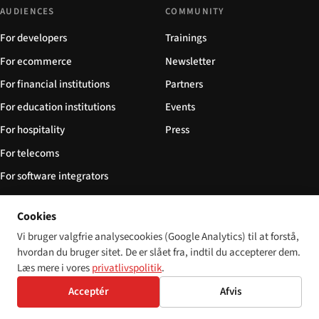
AUDIENCES
COMMUNITY
For developers
Trainings
For ecommerce
Newsletter
For financial institutions
Partners
For education institutions
Events
For hospitality
Press
For telecoms
For software integrators
For NGOs
Cookies
FOLLOW
Vi bruger valgfrie analysecookies (Google Analytics) til at forstå,
hvordan du bruger sitet. De er slået fra, indtil du accepterer dem.
Abonnér via RSS
Læs mere i vores
privatlivspolitik
.
Sitemap
Acceptér
Afvis
llms.txt