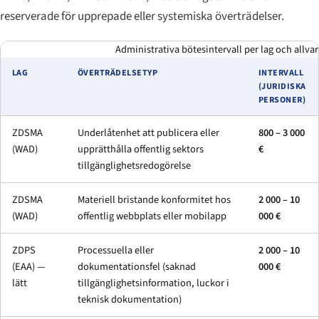
reserverade för upprepade eller systemiska överträdelser.
Administrativa bötesintervall per lag och allvar
LAG
ÖVERTRÄDELSETYP
INTERVALL
(JURIDISKA
PERSONER)
ZDSMA
Underlåtenhet att publicera eller
800 – 3 000
(WAD)
upprätthålla offentlig sektors
€
tillgänglighetsredogörelse
ZDSMA
Materiell bristande konformitet hos
2 000 – 10
(WAD)
offentlig webbplats eller mobilapp
000 €
ZDPS
Processuella eller
2 000 – 10
(EAA) —
dokumentationsfel (saknad
000 €
lätt
tillgänglighetsinformation, luckor i
teknisk dokumentation)