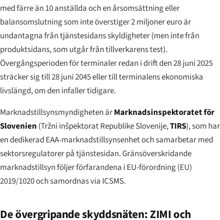
med färre än 10 anställda och en årsomsättning eller
balansomslutning som inte överstiger 2 miljoner euro är
undantagna från tjänstesidans skyldigheter (men inte från
produktsidans, som utgår från tillverkarens test).
Övergångsperioden för terminaler redan i drift den 28 juni 2025
sträcker sig till 28 juni 2045 eller till terminalens ekonomiska
livslängd, om den infaller tidigare.
Marknadstillsynsmyndigheten är
Marknadsinspektoratet för
Slovenien
(
Tržni inšpektorat Republike Slovenije
,
TIRS
), som har
en dedikerad EAA-marknadstillsynsenhet och samarbetar med
sektorsregulatorer på tjänstesidan. Gränsöverskridande
marknadstillsyn följer förfarandena i EU-förordning (EU)
2019/1020 och samordnas via ICSMS.
De övergripande skyddsnäten: ZIMI och