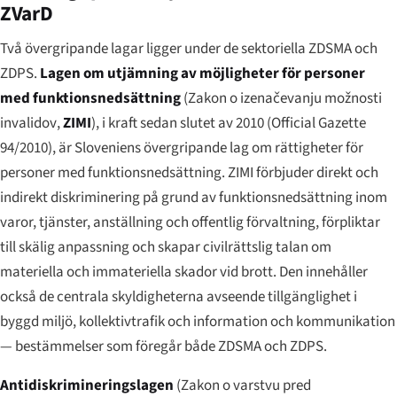
ZVarD
Två övergripande lagar ligger under de sektoriella ZDSMA och
ZDPS.
Lagen om utjämning av möjligheter för personer
med funktionsnedsättning
(
Zakon o izenačevanju možnosti
invalidov
,
ZIMI
), i kraft sedan slutet av 2010 (Official Gazette
94/2010), är Sloveniens övergripande lag om rättigheter för
personer med funktionsnedsättning. ZIMI förbjuder direkt och
indirekt diskriminering på grund av funktionsnedsättning inom
varor, tjänster, anställning och offentlig förvaltning, förpliktar
till skälig anpassning och skapar civilrättslig talan om
materiella och immateriella skador vid brott. Den innehåller
också de centrala skyldigheterna avseende tillgänglighet i
byggd miljö, kollektivtrafik och information och kommunikation
— bestämmelser som föregår både ZDSMA och ZDPS.
Antidiskrimineringslagen
(
Zakon o varstvu pred