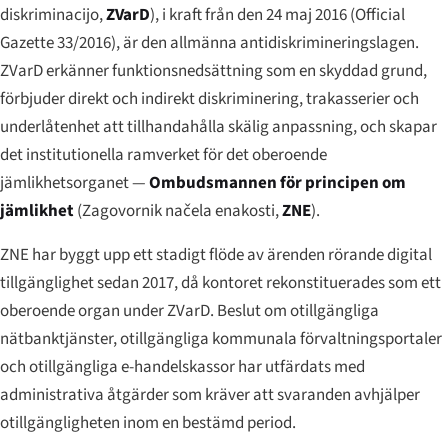
diskriminacijo
,
ZVarD
), i kraft från den 24 maj 2016 (Official
Gazette 33/2016), är den allmänna antidiskrimineringslagen.
ZVarD erkänner funktionsnedsättning som en skyddad grund,
förbjuder direkt och indirekt diskriminering, trakasserier och
underlåtenhet att tillhandahålla skälig anpassning, och skapar
det institutionella ramverket för det oberoende
jämlikhetsorganet —
Ombudsmannen för principen om
jämlikhet
(
Zagovornik načela enakosti
,
ZNE
).
ZNE har byggt upp ett stadigt flöde av ärenden rörande digital
tillgänglighet sedan 2017, då kontoret rekonstituerades som ett
oberoende organ under ZVarD. Beslut om otillgängliga
nätbanktjänster, otillgängliga kommunala förvaltningsportaler
och otillgängliga e-handelskassor har utfärdats med
administrativa åtgärder som kräver att svaranden avhjälper
otillgängligheten inom en bestämd period.