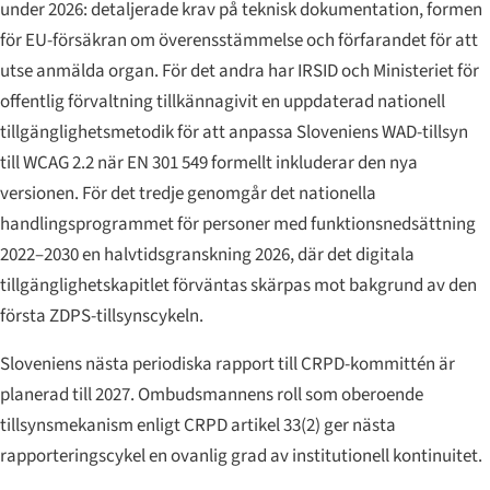
under 2026: detaljerade krav på teknisk dokumentation, formen
för EU-försäkran om överensstämmelse och förfarandet för att
utse anmälda organ. För det andra har IRSID och Ministeriet för
offentlig förvaltning tillkännagivit en uppdaterad nationell
tillgänglighetsmetodik för att anpassa Sloveniens WAD-tillsyn
till WCAG 2.2 när EN 301 549 formellt inkluderar den nya
versionen. För det tredje genomgår det nationella
handlingsprogrammet för personer med funktionsnedsättning
2022–2030 en halvtidsgranskning 2026, där det digitala
tillgänglighetskapitlet förväntas skärpas mot bakgrund av den
första ZDPS-tillsynscykeln.
Sloveniens nästa periodiska rapport till CRPD-kommittén är
planerad till 2027. Ombudsmannens roll som oberoende
tillsynsmekanism enligt CRPD artikel 33(2) ger nästa
rapporteringscykel en ovanlig grad av institutionell kontinuitet.