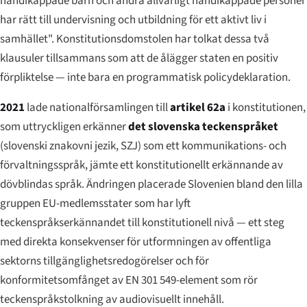
handikappade barn och andra allvarligt handikappade personer
har rätt till undervisning och utbildning för ett aktivt liv i
samhället". Konstitutionsdomstolen har tolkat dessa två
klausuler tillsammans som att de ålägger staten en positiv
förpliktelse — inte bara en programmatisk policydeklaration.
2021
lade nationalförsamlingen till
artikel 62a
i konstitutionen,
som uttryckligen erkänner
det slovenska teckenspråket
(
slovenski znakovni jezik
, SZJ) som ett kommunikations- och
förvaltningsspråk, jämte ett konstitutionellt erkännande av
dövblindas språk. Ändringen placerade Slovenien bland den lilla
gruppen EU-medlemsstater som har lyft
teckenspråkserkännandet till konstitutionell nivå — ett steg
med direkta konsekvenser för utformningen av offentliga
sektorns tillgänglighetsredogörelser och för
konformitetsomfånget av EN 301 549-element som rör
teckenspråkstolkning av audiovisuellt innehåll.