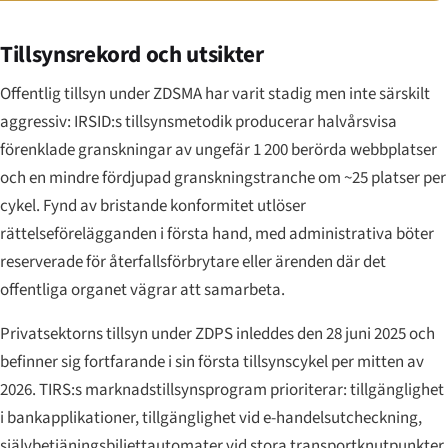
Tillsynsrekord och utsikter
Offentlig tillsyn under ZDSMA har varit stadig men inte särskilt
aggressiv: IRSID:s tillsynsmetodik producerar halvårsvisa
förenklade granskningar av ungefär 1 200 berörda webbplatser
och en mindre fördjupad granskningstranche om ~25 platser per
cykel. Fynd av bristande konformitet utlöser
rättelseförelägganden i första hand, med administrativa böter
reserverade för återfallsförbrytare eller ärenden där det
offentliga organet vägrar att samarbeta.
Privatsektorns tillsyn under ZDPS inleddes den 28 juni 2025 och
befinner sig fortfarande i sin första tillsynscykel per mitten av
2026. TIRS:s marknadstillsynsprogram prioriterar: tillgänglighet
i bankapplikationer, tillgänglighet vid e-handelsutcheckning,
självbetjäningsbiljettautomater vid stora transportknutpunkter