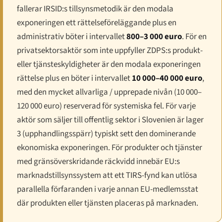
fallerar IRSID:s tillsynsmetodik är den modala
exponeringen ett rättelseföreläggande plus en
administrativ böter i intervallet
800–3 000 euro
. För en
privatsektorsaktör som inte uppfyller ZDPS:s produkt-
eller tjänsteskyldigheter är den modala exponeringen
rättelse plus en böter i intervallet
10 000–40 000 euro
,
med den mycket allvarliga / upprepade nivån (10 000–
120 000 euro) reserverad för systemiska fel. För varje
aktör som säljer till offentlig sektor i Slovenien är lager
3 (upphandlingsspärr) typiskt sett den dominerande
ekonomiska exponeringen. För produkter och tjänster
med gränsöverskridande räckvidd innebär EU:s
marknadstillsynssystem att ett TIRS-fynd kan utlösa
parallella förfaranden i varje annan EU-medlemsstat
där produkten eller tjänsten placeras på marknaden.