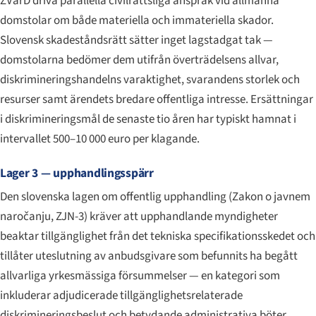
ZVarD driva parallella civilrättsliga anspråk vid allmänna
domstolar om både materiella och immateriella skador.
Slovensk skadeståndsrätt sätter inget lagstadgat tak —
domstolarna bedömer dem utifrån överträdelsens allvar,
diskrimineringshandelns varaktighet, svarandens storlek och
resurser samt ärendets bredare offentliga intresse. Ersättningar
i diskrimineringsmål de senaste tio åren har typiskt hamnat i
intervallet 500–10 000 euro per klagande.
Lager 3 — upphandlingsspärr
Den slovenska lagen om offentlig upphandling (
Zakon o javnem
naročanju
, ZJN-3) kräver att upphandlande myndigheter
beaktar tillgänglighet från det tekniska specifikationsskedet och
tillåter uteslutning av anbudsgivare som befunnits ha begått
allvarliga yrkesmässiga försummelser — en kategori som
inkluderar adjudicerade tillgänglighetsrelaterade
diskrimineringsbeslut och betydande administrativa böter