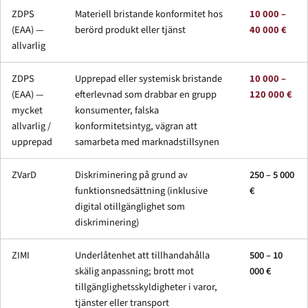
ZDPS
Materiell bristande konformitet hos
10 000 –
(EAA) —
berörd produkt eller tjänst
40 000 €
allvarlig
ZDPS
Upprepad eller systemisk bristande
10 000 –
(EAA) —
efterlevnad som drabbar en grupp
120 000 €
mycket
konsumenter, falska
allvarlig /
konformitetsintyg, vägran att
upprepad
samarbeta med marknadstillsynen
ZVarD
Diskriminering på grund av
250 – 5 000
funktionsnedsättning (inklusive
€
digital otillgänglighet som
diskriminering)
ZIMI
Underlåtenhet att tillhandahålla
500 – 10
skälig anpassning; brott mot
000 €
tillgänglighetsskyldigheter i varor,
tjänster eller transport