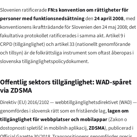
Slovenien ratificerade
FN:s konvention om rättigheter för
personer med funktionsnedsättning
den
24 april 2008
, med
konventionens ikraftträdande för Slovenien den 24 maj 2008; det
fakultativa protokollet ratificerades i samma akt. Artikel 9 i
CRPD (tillgänglighet) och artikel 33 (nationellt genomförande
och tillsyn) är de folkrättsliga instrument som oftast åberopas i
slovenska tillgänglighetspolicydokument.
Offentlig sektors tillgänglighet: WAD-spåret
via ZDSMA
Direktiv (EU) 2016/2102 — webbtillgänglighetsdirektivet (WAD) —
genomfördes i slovensk rätt som en fristående lag,
lagen om
tillgänglighet för webbplatser och mobilappar
(
Zakon o
dostopnosti spletišč in mobilnih aplikacij
,
ZDSMA
), publicerad i
Official Gazette 30/2018. Transpositionens genomfördes precis