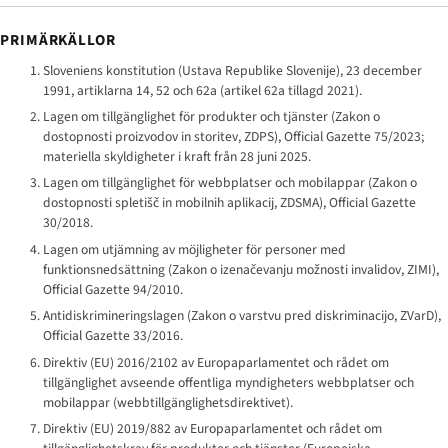
PRIMÄRKÄLLOR
Sloveniens konstitution (
Ustava Republike Slovenije
), 23 december
1991, artiklarna 14, 52 och 62a (artikel 62a tillagd 2021).
Lagen om tillgänglighet för produkter och tjänster (
Zakon o
dostopnosti proizvodov in storitev
, ZDPS), Official Gazette 75/2023;
materiella skyldigheter i kraft från 28 juni 2025.
Lagen om tillgänglighet för webbplatser och mobilappar (
Zakon o
dostopnosti spletišč in mobilnih aplikacij
, ZDSMA), Official Gazette
30/2018.
Lagen om utjämning av möjligheter för personer med
funktionsnedsättning (
Zakon o izenačevanju možnosti invalidov
, ZIMI),
Official Gazette 94/2010.
Antidiskrimineringslagen (
Zakon o varstvu pred diskriminacijo
, ZVarD),
Official Gazette 33/2016.
Direktiv (EU) 2016/2102 av Europaparlamentet och rådet om
tillgänglighet avseende offentliga myndigheters webbplatser och
mobilappar (webbtillgänglighetsdirektivet).
Direktiv (EU) 2019/882 av Europaparlamentet och rådet om