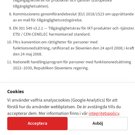
tillgänglighetskrav för produkter och tjänster (Europeiska
tillgänglighetsakten).
Kommissionens genomförandebeslut (EU) 2018/1523 om upprättande
av en mall för tillgänglighetsredogörelse.
EN 301 549 v3.2.1 — Tillgänglighetskrav för IKT-produkter och -tjänster.
ETSI / CEN-CENELEC harmoniserad standard.
FN:s konvention om rättigheter för personer med
funktionsnedsättning, ratificerad av Slovenien den 24 april 2008; i kraft
den 24 maj 2008.
Nationellt handlingsprogram för personer med funktionsnedsättning
2022–2030, Republiken Sloveniens regering.
Cookies
Vi använder valfria analyscookies (Google Analytics) för att
← Alla länder
Se regelverket för Slovenia →
förstå hur du använder webbplatsen. De är avstängda tills du
accepterar dem. Mer information finns i vår
integritetspolicy
.
Acceptera
Avböj