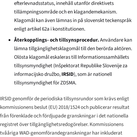
efterlevnadsstatus, innehåll utanför direktivets
tillämpningsområde och en klagandemekanism.
Klagomål kan även lämnas in på slovenskt teckenspråk
enligt artikel 62a i konstitutionen.
Återkopplings- och tillsynsprocedur.
Användare kan
lämna tillgänglighetsklagomål till den berörda aktören.
Olösta klagomål eskaleras till Informationssamhällets
tillsynsmyndighet (
Inšpektorat Republike Slovenije za
informacijsko družbo
,
IRSID
), som är nationell
tillsynsmyndighet för ZDSMA.
IRSID genomför de periodiska tillsynsrundor som krävs enligt
kommissionens beslut (EU) 2018/1524 och publicerar resultat
från förenklade och fördjupade granskningar i det nationella
registret över tillgänglighetsredogörelser. Kommissionens
tvååriga WAD-genomförandegranskningar har inkluderat