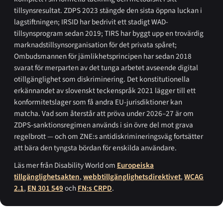
tillsynsresultat. ZDPS 2023 stängde den sista öppna luckan i
lagstiftningen; IRSID har bedrivit ett stadigt WAD-
tillsynsprogram sedan 2019; TIRS har byggt upp en trovärdig
marknadstillsynsorganisation för det privata spåret;
Ombudsmannen för jämlikhetsprincipen har sedan 2018
svarat för merparten av det tunga arbetet avseende digital
otillgänglighet som diskriminering. Det konstitutionella
erkännandet av slovenskt teckenspråk 2021 lägger till ett
konformitetslager som få andra EU-jurisdiktioner kan
matcha. Vad som återstår att pröva under 2026–27 är om
ZDPS-sanktionsregimen används i sin övre del mot grava
regelbrott — och om ZNE:s antidiskrimineringsväg fortsätter
att bära den tyngsta bördan för enskilda användare.
Läs mer från Disability World om
Europeiska
tillgänglighetsakten
,
webbtillgänglighetsdirektivet
,
WCAG
2.1
,
EN 301 549
och
FN:s CRPD
.