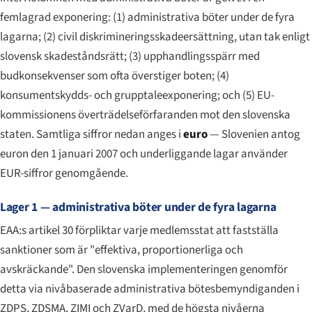
femlagrad exponering: (1) administrativa böter under de fyra
lagarna; (2) civil diskrimineringsskadeersättning, utan tak enligt
slovensk skadeståndsrätt; (3) upphandlingsspärr med
budkonsekvenser som ofta överstiger boten; (4)
konsumentskydds- och grupptaleexponering; och (5) EU-
kommissionens överträdelseförfaranden mot den slovenska
staten. Samtliga siffror nedan anges i
euro
— Slovenien antog
euron den 1 januari 2007 och underliggande lagar använder
EUR-siffror genomgående.
Lager 1 — administrativa böter under de fyra lagarna
EAA:s artikel 30 förpliktar varje medlemsstat att fastställa
sanktioner som är "effektiva, proportionerliga och
avskräckande". Den slovenska implementeringen genomför
detta via nivåbaserade administrativa bötesbemyndiganden i
ZDPS, ZDSMA, ZIMI och ZVarD, med de högsta nivåerna