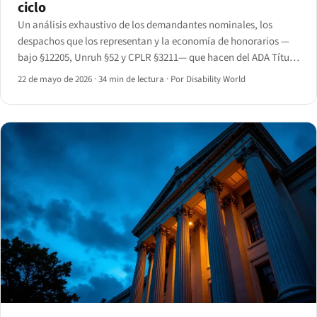
ciclo
Un análisis exhaustivo de los demandantes nominales, los
despachos que los representan y la economía de honorarios —
bajo §12205, Unruh §52 y CPLR §3211— que hacen del ADA Título
III el estatuto de derechos civiles más judicializado por los
22 de mayo de 2026
·
34 min de lectura
·
Por Disability World
abogados en el código federal.