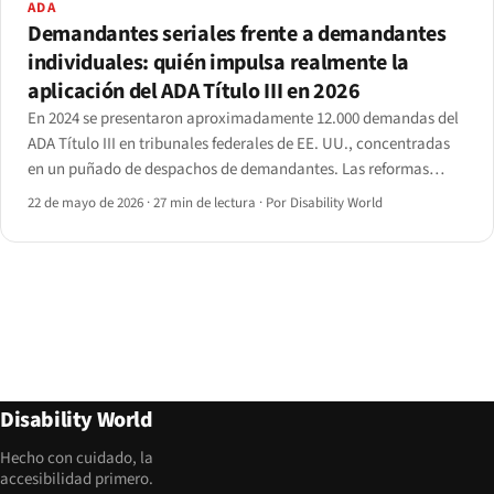
ADA
Demandantes seriales frente a demandantes
individuales: quién impulsa realmente la
aplicación del ADA Título III en 2026
En 2024 se presentaron aproximadamente 12.000 demandas del
ADA Título III en tribunales federales de EE. UU., concentradas
en un puñado de despachos de demandantes. Las reformas
procedimentales de 2025 han empezado a remodelar el patrón,
22 de mayo de 2026
·
27 min de lectura
·
Por Disability World
aunque no de la forma esperada por los reformistas.
Disability World
Hecho con cuidado, la
accesibilidad primero.