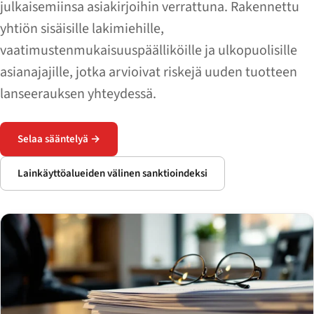
julkaisemiinsa asiakirjoihin verrattuna. Rakennettu
yhtiön sisäisille lakimiehille,
vaatimustenmukaisuuspäälliköille ja ulkopuolisille
asianajajille, jotka arvioivat riskejä uuden tuotteen
lanseerauksen yhteydessä.
Selaa sääntelyä →
Lainkäyttöalueiden välinen sanktioindeksi