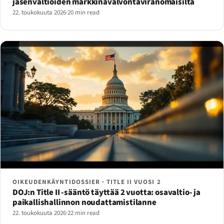
jäsenvaltioiden markkinavalvontaviranomaisilta
22. toukokuuta 2026
·
20 min read
OIKEUDENKÄYNTIDOSSIER · TITLE II VUOSI 2
DOJ:n Title II -sääntö täyttää 2 vuotta: osavaltio- ja
paikallishallinnon noudattamistilanne
22. toukokuuta 2026
·
22 min read