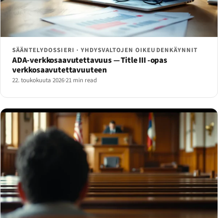
SÄÄNTELYDOSSIERI · YHDYSVALTOJEN OIKEUDENKÄYNNIT
ADA-verkkosaavutettavuus — Title III -opas
verkkosaavutettavuuteen
22. toukokuuta 2026
·
21 min read