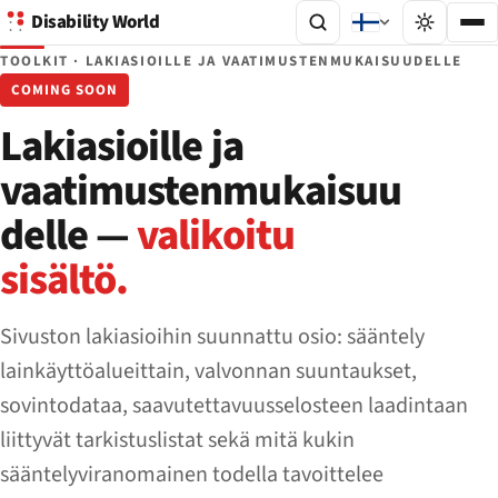
Disability World
TOOLKIT · LAKIASIOILLE JA VAATIMUSTENMUKAISUUDELLE
COMING SOON
Lakiasioille ja
vaatimustenmukaisuu
delle —
valikoitu
sisältö.
Sivuston lakiasioihin suunnattu osio: sääntely
lainkäyttöalueittain, valvonnan suuntaukset,
sovintodataa, saavutettavuusselosteen laadintaan
liittyvät tarkistuslistat sekä mitä kukin
sääntelyviranomainen todella tavoittelee