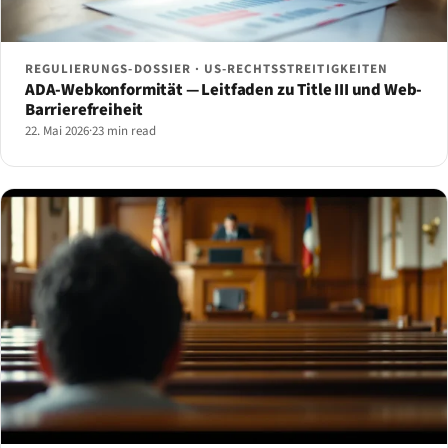
REGULIERUNGS-DOSSIER · US-RECHTSSTREITIGKEITEN
ADA-Webkonformität — Leitfaden zu Title III und Web-
Barrierefreiheit
22. Mai 2026
·
23 min read