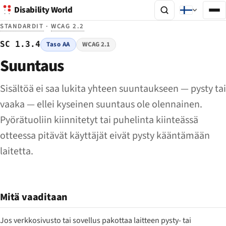
Disability World
STANDARDIT
·
WCAG 2.2
SC 1.3.4
Taso AA
WCAG 2.1
Suuntaus
Sisältöä ei saa lukita yhteen suuntaukseen — pysty tai
vaaka — ellei kyseinen suuntaus ole olennainen.
Pyörätuoliin kiinnitetyt tai puhelinta kiinteässä
otteessa pitävät käyttäjät eivät pysty kääntämään
laitetta.
Mitä vaaditaan
Jos verkkosivusto tai sovellus pakottaa laitteen pysty- tai