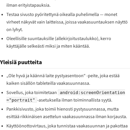
ilman erityistapauksia.
Testaa sivusto pyöritettynä oikealla puhelimella — monet
virheet näkyvät vain laitteissa, joissa vaakasuuntauksen näyttö
on lyhyt.
Oleellisille suuntauksille (allekirjoitustaulukko), kerro
käyttäjälle selkeästi miksi ja miten kääntää.
Yleisiä puutteita
„Ole hyvä ja käännä laite pystyasentoon“ -peite, joka estää
kaiken sisällön tableteilla vaakasuunnassa.
Sovellus, joka toimitetaan
android:screenOrientation
-asetuksella ilman toiminnallista syytä.
="portrait"
Pankkisivusto, joka toimii hienosti pystysuunnassa, mutta
esittää rikkinäisen asettelun vaakasuunnassa ilman korjausta.
Käyttöönottovirtaus, joka tunnistaa vaakasuunnan ja pakottaa