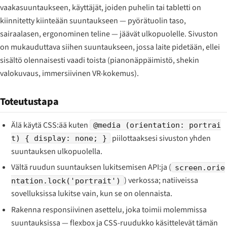
vaakasuuntaukseen, käyttäjät, joiden puhelin tai tabletti on
kiinnitetty kiinteään suuntaukseen — pyörätuolin taso,
sairaalasen, ergonominen teline — jäävät ulkopuolelle. Sivuston
on mukauduttava siihen suuntaukseen, jossa laite pidetään, ellei
sisältö olennaisesti vaadi toista (pianonäppäimistö, shekin
valokuvaus, immersiivinen VR-kokemus).
Toteutustapa
Älä käytä CSS:ää kuten
@media (orientation: portrai
piilottaaksesi sivuston yhden
t) { display: none; }
suuntauksen ulkopuolella.
Vältä ruudun suuntauksen lukitsemisen API:ja (
screen.orie
) verkossa; natiiveissa
ntation.lock('portrait')
sovelluksissa lukitse vain, kun se on olennaista.
Rakenna responsiivinen asettelu, joka toimii molemmissa
suuntauksissa — flexbox ja CSS-ruudukko käsittelevät tämän