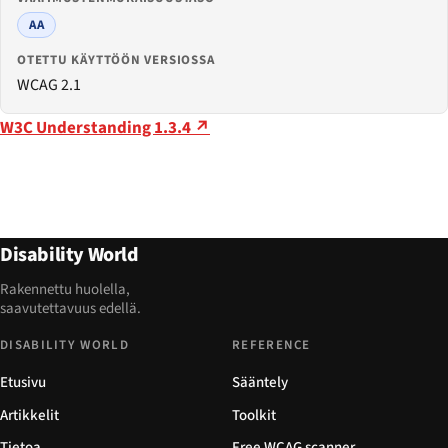
AA
OTETTU KÄYTTÖÖN VERSIOSSA
WCAG 2.1
W3C Understanding 1.3.4 ↗
Disability World
Rakennettu huolella,
saavutettavuus edellä.
DISABILITY WORLD
REFERENCE
Etusivu
Sääntely
Artikkelit
Toolkit
Tietoa
Free WCAG scanner