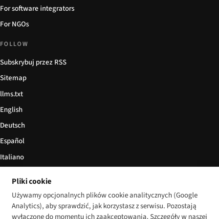
For software integrators
For NGOs
FOLLOW
Subskrybuj przez RSS
Sitemap
llms.txt
English
Deutsch
Español
Italiano
Български
Pliki cookie
简体中文
Używamy opcjonalnych plików cookie analitycznych (Google
Analytics), aby sprawdzić, jak korzystasz z serwisu. Pozostają
wyłączone do momentu ich zaakceptowania. Szczegóły w naszej