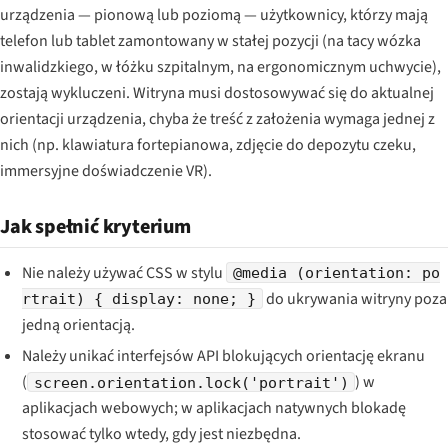
urządzenia — pionową lub poziomą — użytkownicy, którzy mają
telefon lub tablet zamontowany w stałej pozycji (na tacy wózka
inwalidzkiego, w łóżku szpitalnym, na ergonomicznym uchwycie),
zostają wykluczeni. Witryna musi dostosowywać się do aktualnej
orientacji urządzenia, chyba że treść z założenia wymaga jednej z
nich (np. klawiatura fortepianowa, zdjęcie do depozytu czeku,
immersyjne doświadczenie VR).
Jak spełnić kryterium
Nie należy używać CSS w stylu
@media (orientation: po
do ukrywania witryny poza
rtrait) { display: none; }
jedną orientacją.
Należy unikać interfejsów API blokujących orientację ekranu
(
) w
screen.orientation.lock('portrait')
aplikacjach webowych; w aplikacjach natywnych blokadę
stosować tylko wtedy, gdy jest niezbędna.