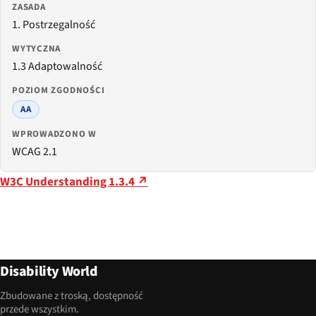
ZASADA
1. Postrzegalność
WYTYCZNA
1.3 Adaptowalność
POZIOM ZGODNOŚCI
AA
WPROWADZONO W
WCAG 2.1
W3C Understanding 1.3.4 ↗
Disability World
Zbudowane z troską, dostępność
przede wszystkim.