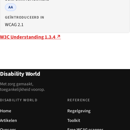
AA
GEÏNTRODUCEERD IN
WCAG 2.1
W3C Understanding 1.3.4 ↗
Disability World
Met zorg gemaakt,
toegankelijkheid voorop.
DISABILITY WORLD
REFERENCE
Home
Regelgeving
Artikelen
Toolkit
Over ons
Free WCAG scanner