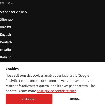
FOLLOW
S'abonner via RSS
Sitemap
llms.txt
English
Deutsch
Español
Italiano
Български
Cookies
简体中文
Nous utilisons des cookies analytiques facultatifs (Google
Analytics) pour comprendre comment vous utilisez le site. Ils
restent désactivés tant que vous ne les avez pas acceptés. Plus
de détails dans notre
politique de confidentialité
.
© 2026 Disability World. Tous droits réservés.
Cookie settings
Accepter
Refuser
English
Deutsch
Español
Italiano
Български
简体中文
Polski
Français
Langue: