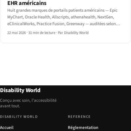
EHR américains
Huit grandes marques de portails patients américains — Epic
MyChart, Oracle Health, Allscripts, athenahealth, NextGen,
eClinicalWorks, Practice Fusion, Greenway — auditées selon
WCAG 2.1 AA et la règle finale HHS Section 504 de mai 2024.
22 mai 2026
·
31 min de lecture
·
Par Disability World
Disability World
Conçu avec soin, l'accessibilité
avant tout.
DISABILITY WORLD
REFERENCE
Accueil
Réglementation