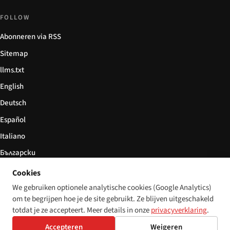
FOLLOW
Abonneren via RSS
Sitemap
llms.txt
English
Deutsch
Español
Italiano
Български
简体中文
Cookies
We gebruiken optionele analytische cookies (Google Analytics)
om te begrijpen hoe je de site gebruikt. Ze blijven uitgeschakeld
totdat je ze accepteert. Meer details in onze
privacyverklaring
.
© 2026 Disability World. Alle rechten voorbehouden.
Cookie settings
English
Accepteren
Weigeren
Deutsch
Español
Italiano
Български
简体中文
Polski
Français
Nederlands