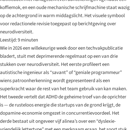
koffiemok, en een oude mechanische schrijfmachine staat wazig
op de achtergrond in warm middagslicht. Het visuele symbool
voor redactionele revisie toegepast op berichtgeving over
neurodiversiteit.
Leestijd: 9 minuten
Wie in 2026 een willekeurige week door een techvakpublicatie
bladert, stuit met deprimerende regelmaat op een van drie
stukken over neurodiversiteit. Het eerste profileert een
autistische ingenieur als “savant” of “geniale programmeur”
wiens patroonherkenning wordt gepresenteerd als een
superkracht waar de rest van het team gebruik van kan maken.
Het tweede vertelt dat ADHD de geheime troef van de oprichter
is — de rusteloos energie die startups van de grond krijgt, de
dopamine-economie omgezet in concurrentievoordeel. Het
derde bestaat uit ongeveer vijf alinea’s over een “dyslexie-
vriendelijk lettertype” met een merknaam eraan, het soort stuk