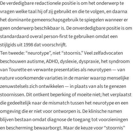
De verdedigbare redactionele positie is om het onderwerp te
vragen welke taal hij of zij gebruikt en die te volgen, en daarna
het dominante gemeenschapsgebruik te spiegelen wanneer er
geen onderwerp beschikbaar is. De onverdedigbare positie is om
standardaard overal person-first te gebruiken omdat een
stijlgids uit 1998 dat voorschrijft.
Ten tweede: “neurotype”, niet “stoornis.” Veel zelfadvocaten
beschouwen autisme, ADHD, dyslexie, dyspraxie, het syndroom
van Tourette en verwante presentaties als neurotypen — van
nature voorkomende variaties in de manier waarop menselijke
zenuwstelsels zich ontwikkelen — in plaats van als te genezen
stoornissen. Dit ontkent beperking of moeite niet; het verplaatst
die gedeeltelijk naar de mismatch tussen het neurotype en een
omgeving die er niet voor ontworpen is. De klinische namen
blijven bestaan omdat diagnose de toegang tot voorzieningen
en bescherming bewaarborgt. Maar de keuze voor “stoornis”