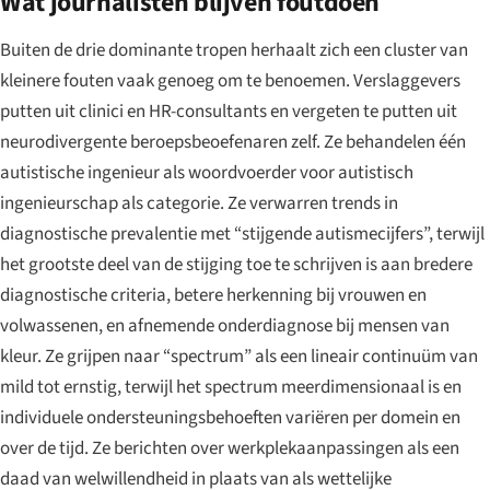
Wat journalisten blijven foutdoen
Buiten de drie dominante tropen herhaalt zich een cluster van
kleinere fouten vaak genoeg om te benoemen. Verslaggevers
putten uit clinici en HR-consultants en vergeten te putten uit
neurodivergente beroepsbeoefenaren zelf. Ze behandelen één
autistische ingenieur als woordvoerder voor autistisch
ingenieurschap als categorie. Ze verwarren trends in
diagnostische prevalentie met “stijgende autismecijfers”, terwijl
het grootste deel van de stijging toe te schrijven is aan bredere
diagnostische criteria, betere herkenning bij vrouwen en
volwassenen, en afnemende onderdiagnose bij mensen van
kleur. Ze grijpen naar “spectrum” als een lineair continuüm van
mild tot ernstig, terwijl het spectrum meerdimensionaal is en
individuele ondersteuningsbehoeften variëren per domein en
over de tijd. Ze berichten over werkplekaanpassingen als een
daad van welwillendheid in plaats van als wettelijke