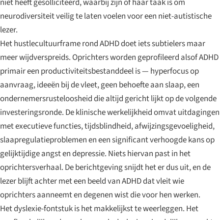
niet heeft gesolliciteerd, waarbij zijn of haar taak is om
neurodiversiteit veilig te laten voelen voor een niet-autistische
lezer.
Het hustlecultuurframe rond ADHD doet iets subtielers maar
meer wijdverspreids. Oprichters worden geprofileerd alsof ADHD
primair een productiviteitsbestanddeel is — hyperfocus op
aanvraag, ideeën bij de vleet, geen behoefte aan slaap, een
ondernemersrusteloosheid die altijd gericht lijkt op de volgende
investeringsronde. De klinische werkelijkheid omvat uitdagingen
met executieve functies, tijdsblindheid, afwijzingsgevoeligheid,
slaapregulatieproblemen en een significant verhoogde kans op
gelijktijdige angst en depressie. Niets hiervan past in het
oprichtersverhaal. De berichtgeving snijdt het er dus uit, en de
lezer blijft achter met een beeld van ADHD dat vleit wie
oprichters aanneemt en degenen wist die voor hen werken.
Het dyslexie-fontstuk is het makkelijkst te weerleggen. Het