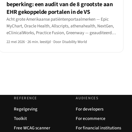
beperking: een audit van de 8 grootste aan
EHR gekoppelde portalen in de VS
Acht grote Amerikaanse patiëntenportaalmerken — Epic
MyChart, Oracle Health, Allscripts, athenahealth, NextGen,
eClinicalWorks, Practice Fusion, Greenway — geauditeerd
aan de hand van WCAG 2.1 AA en de HHS Section 504-
22 mei 2026
·
26 min. leestijd
·
Door Disability World
eindregel van mei 2024.
REFERENCE
AUDIENCES
Regelgeving
For developers
Toolkit
For ecommerce
Free WCAG scanner
For financial institutions