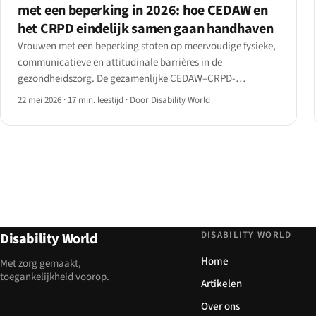
met een beperking in 2026: hoe CEDAW en
het CRPD eindelijk samen gaan handhaven
Vrouwen met een beperking stoten op meervoudige fysieke,
communicatieve en attitudinale barrières in de
gezondheidszorg. De gezamenlijke CEDAW–CRPD-
aanbeveling van 2025 en hervormingsdata van 2024–26
22 mei 2026
·
17 min. leestijd
·
Door Disability World
laten zien waar de lat eindelijk wordt verhoogd.
DISABILITY WORLD
Disability World
Home
Met zorg gemaakt,
toegankelijkheid voorop.
Artikelen
Over ons