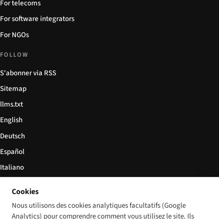
For telecoms
For software integrators
For NGOs
FOLLOW
S'abonner via RSS
Sitemap
llms.txt
English
Deutsch
Español
Italiano
Български
Cookies
简体中文
Nous utilisons des cookies analytiques facultatifs (Google
Analytics) pour comprendre comment vous utilisez le site. Ils