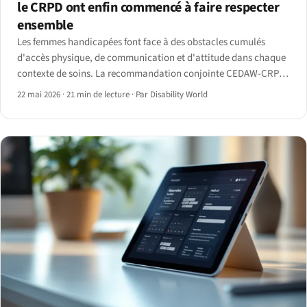
le CRPD ont enfin commencé à faire respecter
ensemble
Les femmes handicapées font face à des obstacles cumulés
d'accès physique, de communication et d'attitude dans chaque
contexte de soins. La recommandation conjointe CEDAW-CRPD
de 2025 et les données de réforme nationale 2024-2026 montrent
22 mai 2026
·
21 min de lecture
·
Par Disability World
où le plancher commence enfin à se relever.