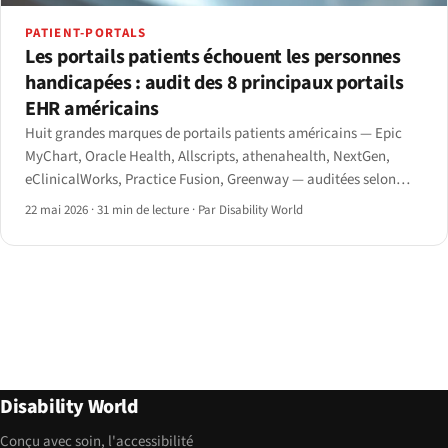
PATIENT-PORTALS
Les portails patients échouent les personnes
handicapées : audit des 8 principaux portails
EHR américains
Huit grandes marques de portails patients américains — Epic
MyChart, Oracle Health, Allscripts, athenahealth, NextGen,
eClinicalWorks, Practice Fusion, Greenway — auditées selon
WCAG 2.1 AA et la règle finale HHS Section 504 de mai 2024.
22 mai 2026
·
31 min de lecture
·
Par Disability World
Disability World
Conçu avec soin, l'accessibilité