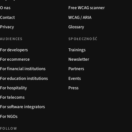
O nas
Free WCAG scanner
Contact
WCAG / ARIA
Privacy
Glossary
AUDIENCES
SPOŁECZNOŚĆ
For developers
Trainings
For ecommerce
Newsletter
For financial institutions
Partners
For education institutions
Events
For hospitality
Press
For telecoms
For software integrators
For NGOs
FOLLOW