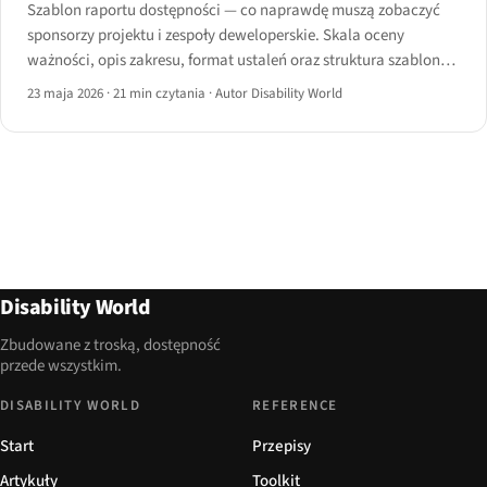
Szablon raportu dostępności — co naprawdę muszą zobaczyć
sponsorzy projektu i zespoły deweloperskie. Skala oceny
ważności, opis zakresu, format ustaleń oraz struktura szablonu
do pobrania na rok 2026.
23 maja 2026
·
21 min czytania
·
Autor Disability World
Disability World
Zbudowane z troską, dostępność
przede wszystkim.
DISABILITY WORLD
REFERENCE
Start
Przepisy
Artykuły
Toolkit