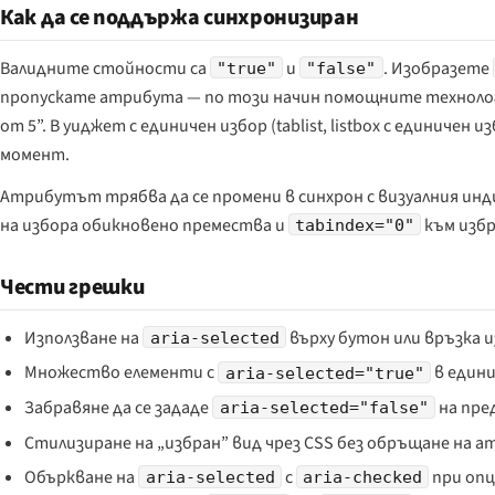
Как да се поддържа синхронизиран
Валидните стойности са
и
. Изобразете
"true"
"false"
пропускате атрибута — по този начин помощните технолог
от 5”. В уиджет с единичен избор (tablist, listbox с единичен
момент.
Атрибутът трябва да се промени в синхрон с визуалния инди
на избора обикновено премества и
към избр
tabindex="0"
Чести грешки
Използване на
върху бутон или връзка 
aria-selected
Множество елементи с
в единич
aria-selected="true"
Забравяне да се зададе
на пре
aria-selected="false"
Стилизиране на „избран” вид чрез CSS без обръщане на а
Объркване на
с
при опци
aria-selected
aria-checked