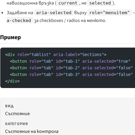
навигационна връзка (
, не
).
current
selected
Задаване на
върху
—
aria-selected
role="menuitem"
за checkboxes / radios на менюто.
a-checked
Пример
<
div
 role
=
"tablist"
 aria-label
=
"Sections"
>
  <
button
 role
=
"tab"
 id
=
"tab-1"
 aria-selected
=
"true"
 
  <
button
 role
=
"tab"
 id
=
"tab-2"
 aria-selected
=
"false"
  <
button
 role
=
"tab"
 id
=
"tab-3"
 aria-selected
=
"false"
</
div
>
ВИД
Състояние
КАТЕГОРИЯ
Състояние на контрола