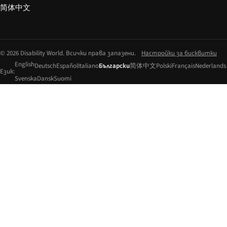
简体中文
© 2026 Disability World. Всички права запазени.
Настройки за бисквитки
English
Deutsch
Español
Italiano
Български
简体中文
Polski
Français
Nederlands
Език:
Svenska
Dansk
Suomi