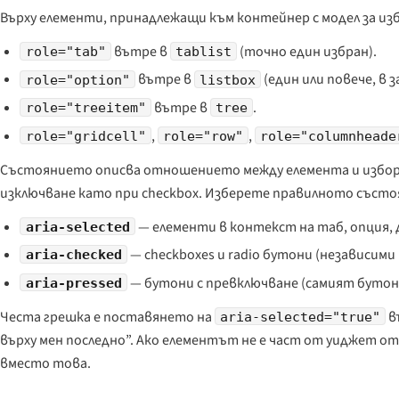
Върху елементи, принадлежащи към контейнер с модел за из
вътре в
(точно един избран).
role="tab"
tablist
вътре в
(един или повече, в
role="option"
listbox
вътре в
.
role="treeitem"
tree
,
,
role="gridcell"
role="row"
role="columnheade
Състоянието описва отношението между елемента и избора
изключване като при checkbox. Изберете правилното състоя
— елементи в контекст на таб, опция, 
aria-selected
— checkboxes и radio бутони (независими 
aria-checked
— бутони с превключване (самият бутон 
aria-pressed
Честа грешка е поставянето на
в
aria-selected="true"
върху мен последно”. Ако елементът не е част от уиджет о
вместо това.