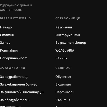
Изградено с грижа и
достъпност.
DISABILITY WORLD
СПРАВОЧНИЦИ
Начало
Регулации
Статии
Инструменти
За нас
Безплатен скенер
Контакти
WCAG / ARIA
Поверителност
Речник
ЗА АУДИТОРИИ
ОБЩНОСТ
За разработчици
Обучения
За електронен бизнес
Бюлетин
За финансови институции
Партньори
За образователни
Събития
институции