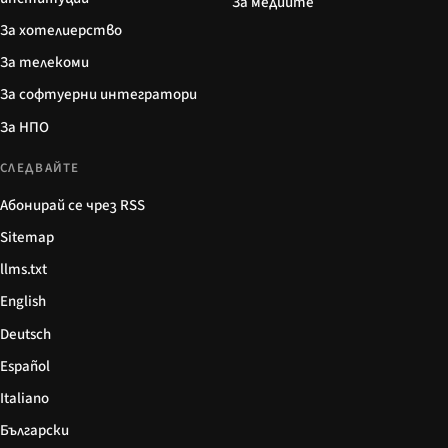
За медиите
За хотелиерство
За телекоми
За софтуерни интегратори
За НПО
СЛЕДВАЙТЕ
Абонирай се чрез RSS
Sitemap
llms.txt
English
Deutsch
Español
Italiano
Български