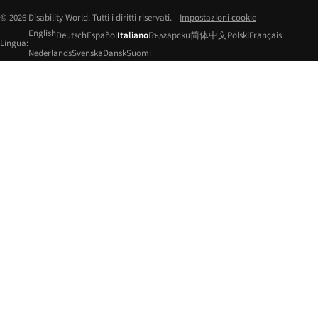
© 2026 Disability World. Tutti i diritti riservati.
Impostazioni cookie
English
Deutsch
Español
Italiano
Български
简体中文
Polski
Français
Lingua:
Nederlands
Svenska
Dansk
Suomi