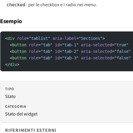
per le checkbox e i radio nei menu.
checked
Esempio
<
div
 role
=
"tablist"
 aria-label
=
"Sections"
>
  <
button
 role
=
"tab"
 id
=
"tab-1"
 aria-selected
=
"true"
 
  <
button
 role
=
"tab"
 id
=
"tab-2"
 aria-selected
=
"false"
  <
button
 role
=
"tab"
 id
=
"tab-3"
 aria-selected
=
"false"
</
div
>
TIPO
Stato
CATEGORIA
Stato del widget
RIFERIMENTI ESTERNI