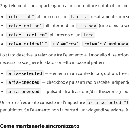
Sugli elementi che appartengono a un contenitore dotato di un mod
all’interno di un
(esattamente uno se
role="tab"
tablist
all’interno di un
(uno o più, a s
role="option"
listbox
all’interno di un
.
role="treeitem"
tree
,
,
role="gridcell"
role="row"
role="columnheade
Lo stato descrive la relazione tra l’elemento e il modello di selez
necessario scegliere lo stato corretto in base al pattern:
— elementi in un contesto tab, option, tree o
aria-selected
— checkbox e pulsanti radio (scelte indipende
aria-checked
— pulsanti di attivazione/disattivazione (il pul
aria-pressed
Un errore frequente consiste nell’impostare
aria-selected="
per ultimo». Se l’elemento non fa parte di un widget di selezione, è
Come mantenerlo sincronizzato