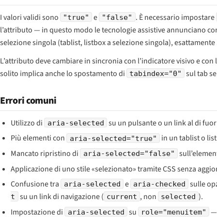
I valori validi sono
e
. È necessario impostare
"true"
"false"
l’attributo — in questo modo le tecnologie assistive annunciano co
selezione singola (tablist, listbox a selezione singola), esattament
L’attributo deve cambiare in sincronia con l’indicatore visivo e con 
solito implica anche lo spostamento di
sul tab s
tabindex="0"
Errori comuni
Utilizzo di
su un pulsante o un link al di fuor
aria-selected
Più elementi con
in un tablist o li
aria-selected="true"
Mancato ripristino di
sull’elemen
aria-selected="false"
Applicazione di uno stile «selezionato» tramite CSS senza aggior
Confusione tra
e
sulle op
aria-selected
aria-checked
su un link di navigazione (
, non
).
t
current
selected
Impostazione di
su
— 
aria-selected
role="menuitem"