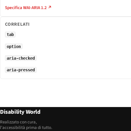
Specifica WAI-ARIA 1.2 ↗
CORRELATI
tab
option
aria-checked
aria-pressed
Disability World
Realizzato con cura,
l'accessibilità prima di tutto.