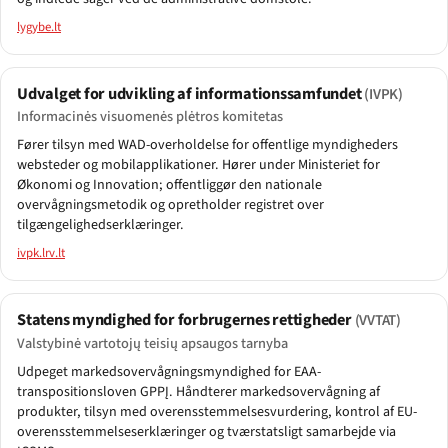
lygybe.lt
Udvalget for udvikling af informationssamfundet
(IVPK)
Informacinės visuomenės plėtros komitetas
Fører tilsyn med WAD-overholdelse for offentlige myndigheders
websteder og mobilapplikationer. Hører under Ministeriet for
Økonomi og Innovation; offentliggør den nationale
overvågningsmetodik og opretholder registret over
tilgængelighedserklæringer.
ivpk.lrv.lt
Statens myndighed for forbrugernes rettigheder
(VVTAT)
Valstybinė vartotojų teisių apsaugos tarnyba
Udpeget markedsovervågningsmyndighed for EAA-
transpositionsloven GPPĮ. Håndterer markedsovervågning af
produkter, tilsyn med overensstemmelsesvurdering, kontrol af EU-
overensstemmelseserklæringer og tværstatsligt samarbejde via