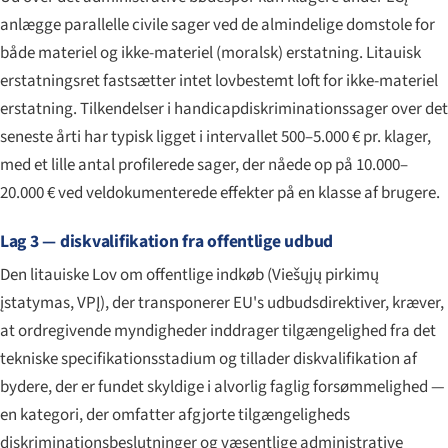
anlægge parallelle civile sager ved de almindelige domstole for
både materiel og ikke-materiel (moralsk) erstatning. Litauisk
erstatningsret fastsætter intet lovbestemt loft for ikke-materiel
erstatning. Tilkendelser i handicapdiskriminationssager over det
seneste årti har typisk ligget i intervallet 500–5.000 € pr. klager,
med et lille antal profilerede sager, der nåede op på 10.000–
20.000 € ved veldokumenterede effekter på en klasse af brugere.
Lag 3 — diskvalifikation fra offentlige udbud
Den litauiske Lov om offentlige indkøb (
Viešųjų pirkimų
įstatymas
, VPĮ), der transponerer EU's udbudsdirektiver, kræver,
at ordregivende myndigheder inddrager tilgængelighed fra det
tekniske specifikationsstadium og tillader diskvalifikation af
bydere, der er fundet skyldige i alvorlig faglig forsømmelighed —
en kategori, der omfatter afgjorte tilgængeligheds
diskriminationsbeslutninger og væsentlige administrative