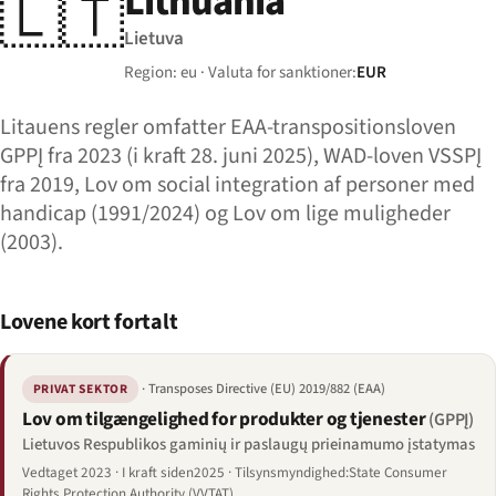
Lithuania
🇱🇹
Lietuva
Region: eu · Valuta for sanktioner:
EUR
Litauens regler omfatter EAA-transpositionsloven
GPPĮ fra 2023 (i kraft 28. juni 2025), WAD-loven VSSPĮ
fra 2019, Lov om social integration af personer med
handicap (1991/2024) og Lov om lige muligheder
(2003).
Lovene kort fortalt
· Transposes Directive (EU) 2019/882 (EAA)
PRIVAT SEKTOR
Lov om tilgængelighed for produkter og tjenester
(GPPĮ)
Lietuvos Respublikos gaminių ir paslaugų prieinamumo įstatymas
Vedtaget 2023 · I kraft siden2025 · Tilsynsmyndighed:State Consumer
Rights Protection Authority (VVTAT)