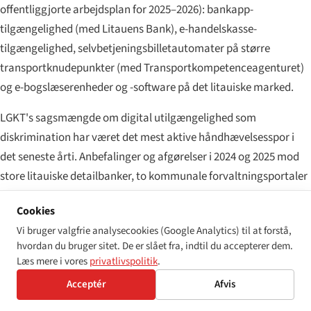
offentliggjorte arbejdsplan for 2025–2026): bankapp-
tilgængelighed (med Litauens Bank), e-handelskasse-
tilgængelighed, selvbetjeningsbilletautomater på større
transportknudepunkter (med Transportkompetenceagenturet)
og e-bogslæserenheder og -software på det litauiske marked.
LGKT's sagsmængde om digital utilgængelighed som
diskrimination har været det mest aktive håndhævelsesspor i
det seneste årti. Anbefalinger og afgørelser i 2024 og 2025 mod
store litauiske detailbanker, to kommunale forvaltningsportaler
og en national netapotek-platform tilflyder nu ankecyklussen
Cookies
ved de administrative domstole.
Vi bruger valgfrie analysecookies (Google Analytics) til at forstå,
hvordan du bruger sitet. De er slået fra, indtil du accepterer dem.
Hvad sker der i 2026–27
Læs mere i vores
privatlivspolitik
.
Acceptér
Afvis
Tre konkrete udviklinger at holde øje med. For det første
fortsættes operationaliseringen af sekundærlovgivningen under