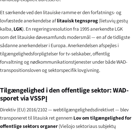
Et særkende ved den litauiske ramme er den forfatnings- og
lovfæstede anerkendelse af
litauisk tegnsprog
(
lietuvių gestų
kalba
,
LGK
). En regeringsresolution fra 1995 anerkendte LGK
som det litauiske døvesamfunds modersmål — en af de tidligste
sådanne anerkendelser i Europa. Anerkendelsen afspejles i
tilgængelighedsforpligtelser for tv-selskaber, offentlig
forvaltning og nødkommunikationstjenester under både WAD-
transpositionsloven og sektorspecifik lovgivning.
Tilgængelighed i den offentlige sektor: WAD-
sporet via VSSPĮ
Direktiv (EU) 2016/2102 — webtilgængelighedsdirektivet — blev
transponeret til litauisk ret gennem
Lov om tilgængelighed for
offentlige sektors organer
(
Viešojo sektoriaus subjektų