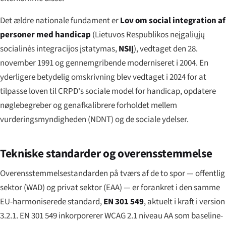
Det ældre nationale fundament er
Lov om social integration af
personer med handicap
(
Lietuvos Respublikos neįgaliųjų
socialinės integracijos įstatymas
,
NSIĮ
), vedtaget den 28.
november 1991 og gennemgribende moderniseret i 2004. En
yderligere betydelig omskrivning blev vedtaget i 2024 for at
tilpasse loven til CRPD's sociale model for handicap, opdatere
nøglebegreber og genafkalibrere forholdet mellem
vurderingsmyndigheden (NDNT) og de sociale ydelser.
Tekniske standarder og overensstemmelse
Overensstemmelsestandarden på tværs af de to spor — offentlig
sektor (WAD) og privat sektor (EAA) — er forankret i den samme
EU-harmoniserede standard,
EN 301 549
, aktuelt i kraft i version
3.2.1. EN 301 549 inkorporerer WCAG 2.1 niveau AA som baseline-