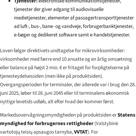
Tjenester:
elektroniske kommunikationstjenester,
tjenester der giver adgang til audiovisuelle
medietjenester, elementer af passagertransporttjenester
ad luft-, bus-, bane- og vandveje, forbrugerbanktjenester,
e-bøger og dedikeret software samt e-handelstjenester.
Loven følger direktivets undtagelse for mikrovirksomheder:
virksomheder med færre end 10 ansatte og en årlig omsætning
eller balance på højst 2 mio. € er fritaget for forpligtelserne på
tjenesteydelsessiden (men ikke på produktsiden).
Overgangsperioden for terminaler, der allerede var i brug den 28.
juni 2025, løber til 28. juni 2045 eller til terminalens økonomisk
nyttige levetids udløb, alt efter hvad der kommer først.
Markedsovervågningsmyndigheden på produktsiden er
Statens
myndighed for forbrugernes rettigheder
(
Valstybinė
vartotojų teisių apsaugos tarnyba
,
VVTAT
). For