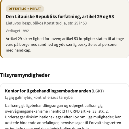
OFFENTLIG + PRIVAT
Den Litauiske Republiks forfatning, artikel 29 og 53
Lietuvos Respublikos Konstitucija, str. 29 ir 53
Vedtaget 1992
Artikel 29 sikrer lighed for loven; artikel 53 forpligter staten til at tage
vare på borgernes sundhed og yde særlig beskyttelse af personer
med handicap.
Tilsynsmyndigheder
Kontor for ligebehandlingsombudsmanden
(LGKT)
Lygių galimybių kontrolieriaus tarnyba
Uafhængigt ligebehandlingsorgan og udpeget uafhængig
overvågningsmekanisme i henhold til CRPD artikel 33, stk. 2.
Undersøger diskriminationsklager efter Lov om lige muligheder; kan
udstede bindende anbefalinger, henvise sager til Forvaltningsretten
og indlede sager ved de administrative domstole.