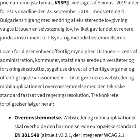
prieinamumo įstatymas
,
VSSPĮ
), vedtaget af Seimas i 2019 inden
for EU's deadline den 23. september 2018. I modsætning til
Bulgariens tilgang med ændring af eksisterende lovgivning
valgte Litauen en selvstændig lov, hvilket gav landet et renere
juridisk instrument til tilsyns- og metodikbestemmelserne.
Loven forpligter enhver offentlig myndighed i Litauen — central
administration, kommuner, statsfinansierede universiteter og
forskningsinstitutter, sygehuse drevet af offentlige organer og
offentligt ejede virksomheder — til at gøre deres websteder og
mobilapplikationer i overensstemmelse med den tekniske
standard fastsat ved regeringsresolution. Tre konkrete
forpligtelser følger heraf:
Overensstemmelse.
Websteder og mobilapplikationer
skal overholde den harmoniserede europæiske standard
EN 301 549
(aktuelt v3.2.1, der integrerer WCAG 2.1