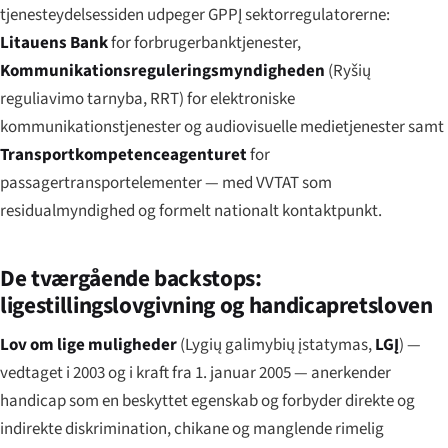
tjenesteydelsessiden udpeger GPPĮ sektorregulatorerne:
Litauens Bank
for forbrugerbanktjenester,
Kommunikationsreguleringsmyndigheden
(
Ryšių
reguliavimo tarnyba
, RRT) for elektroniske
kommunikationstjenester og audiovisuelle medietjenester samt
Transportkompetenceagenturet
for
passagertransportelementer — med VVTAT som
residualmyndighed og formelt nationalt kontaktpunkt.
De tværgående backstops:
ligestillingslovgivning og handicapretsloven
Lov om lige muligheder
(
Lygių galimybių įstatymas
,
LGĮ
) —
vedtaget i 2003 og i kraft fra 1. januar 2005 — anerkender
handicap som en beskyttet egenskab og forbyder direkte og
indirekte diskrimination, chikane og manglende rimelig