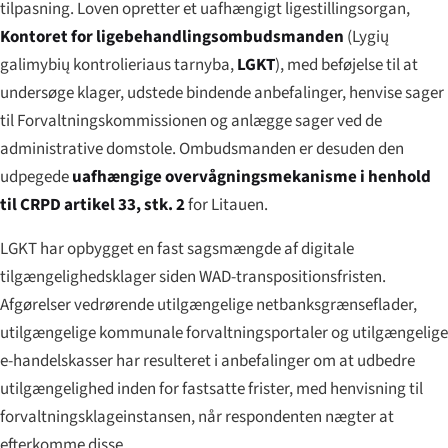
tilpasning. Loven opretter et uafhængigt ligestillingsorgan,
Kontoret for ligebehandlingsombudsmanden
(
Lygių
galimybių kontrolieriaus tarnyba
,
LGKT
), med beføjelse til at
undersøge klager, udstede bindende anbefalinger, henvise sager
til Forvaltningskommissionen og anlægge sager ved de
administrative domstole. Ombudsmanden er desuden den
udpegede
uafhængige overvågningsmekanisme i henhold
til CRPD artikel 33, stk. 2
for Litauen.
LGKT har opbygget en fast sagsmængde af digitale
tilgængelighedsklager siden WAD-transpositionsfristen.
Afgørelser vedrørende utilgængelige netbanksgrænseflader,
utilgængelige kommunale forvaltningsportaler og utilgængelige
e-handelskasser har resulteret i anbefalinger om at udbedre
utilgængelighed inden for fastsatte frister, med henvisning til
forvaltningsklageinstansen, når respondenten nægter at
efterkomme disse.