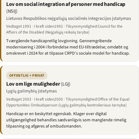
Lov om social integration af personer med handicap
(NSIĮ)
Lietuvos Respublikos neįgaliųjų socialinės integracijos įstatymas
Vedtaget 1991 · I kraft siden1992 · Tilsynsmyndighed:Council for the
Affairs of the Disabled (Neįgaliųjų reikalų taryba)
Tværgående handicapretlig lovgivning. Gennemgribende
modernisering i 2004 i forbindelse med EU-tiltrædelse; omdøbt og
omskrevet i 2024 for at tilpasse CRPD's sociale model for handicap.
OFFENTLIG + PRIVAT
Lov om lige muligheder
(LGĮ)
Lygių galimybių įstatymas
Vedtaget 2003 · I kraft siden2005 · Tilsynsmyndighed:Office of the Equal
Opportunities Ombudsperson (Lygių galimybių kontrolieriaus tarnyba)
Handicap er en beskyttet egenskab. Klager over digital
utilgængelighed behandles sædvanligvis som manglende rimelig
tilpasning og afgøres af ombudsmanden.