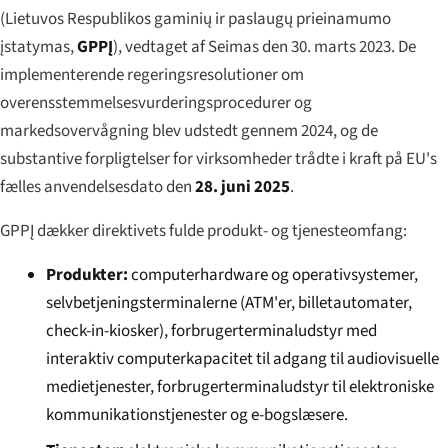
(
Lietuvos Respublikos gaminių ir paslaugų prieinamumo
įstatymas
,
GPPĮ
), vedtaget af Seimas den 30. marts 2023. De
implementerende regeringsresolutioner om
overensstemmelsesvurderingsprocedurer og
markedsovervågning blev udstedt gennem 2024, og de
substantive forpligtelser for virksomheder trådte i kraft på EU's
fælles anvendelsesdato den
28. juni 2025
.
GPPĮ dækker direktivets fulde produkt- og tjenesteomfang:
Produkter:
computerhardware og operativsystemer,
selvbetjeningsterminalerne (ATM'er, billetautomater,
check-in-kiosker), forbrugerterminaludstyr med
interaktiv computerkapacitet til adgang til audiovisuelle
medietjenester, forbrugerterminaludstyr til elektroniske
kommunikationstjenester og e-bogslæsere.