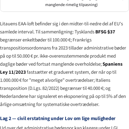
manglende rimelig tilpasning)
Litauens EAA-loft befinder sig i den midter-til-nedre del af EU's
samlede interval. Til sammenligning: Tysklands
BFSG §37
begrænser enkeltbøder til 100.000 €; Frankrigs
transpositionsordonnans fra 2023 tillader administrative bøder
på op til 50.000 € pr. ikke-overensstemmende produkt med
daglige bøder ved fortsat manglende overholdelse;
Spaniens
Ley 11/2023
fastsætter et gradueret system, der når op til
1.000.000 € for "meget alvorlige" overtrædelser; Italiens
transposition (D.Lgs. 82/2022) begrænser til 40.000 €; og
Nederlandene har signaleret en eksponering på op til 5% af den
årlige omsætning for systematiske overtrædelser.
Lag 2 — civil erstatning under Lov om lige muligheder
Ud over det administrative bødespor kan klagere under LGĮ