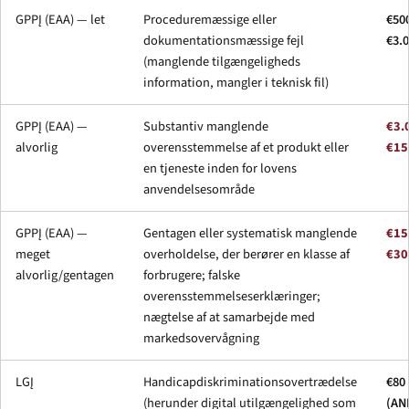
GPPĮ (EAA) — let
Proceduremæssige eller
€50
dokumentationsmæssige fejl
€3.
(manglende tilgængeligheds
information, mangler i teknisk fil)
GPPĮ (EAA) —
Substantiv manglende
€3.
alvorlig
overensstemmelse af et produkt eller
€15
en tjeneste inden for lovens
anvendelsesområde
GPPĮ (EAA) —
Gentagen eller systematisk manglende
€15
meget
overholdelse, der berører en klasse af
€30
alvorlig/gentagen
forbrugere; falske
overensstemmelseserklæringer;
nægtelse af at samarbejde med
markedsovervågning
LGĮ
Handicapdiskriminationsovertrædelse
€80 
(herunder digital utilgængelighed som
(AN