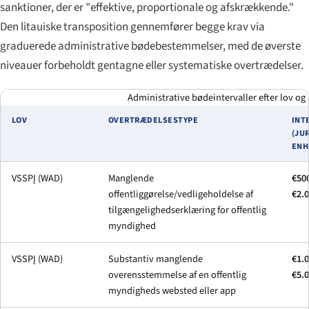
sanktioner, der er "effektive, proportionale og afskrækkende."
Den litauiske transposition gennemfører begge krav via
graduerede administrative bødebestemmelser, med de øverste
niveauer forbeholdt gentagne eller systematiske overtrædelser.
Administrative bødeintervaller efter lov og 
LOV
OVERTRÆDELSESTYPE
INT
(JU
ENH
VSSPĮ (WAD)
Manglende
€50
offentliggørelse/vedligeholdelse af
€2.
tilgængelighedserklæring for offentlig
myndighed
VSSPĮ (WAD)
Substantiv manglende
€1.0
overensstemmelse af en offentlig
€5.
myndigheds websted eller app