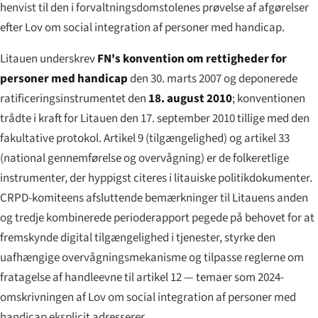
henvist til den i forvaltningsdomstolenes prøvelse af afgørelser
efter Lov om social integration af personer med handicap.
Litauen underskrev
FN's konvention om rettigheder for
personer med handicap
den 30. marts 2007 og deponerede
ratificeringsinstrumentet den
18. august 2010
; konventionen
trådte i kraft for Litauen den 17. september 2010 tillige med den
fakultative protokol. Artikel 9 (tilgængelighed) og artikel 33
(national gennemførelse og overvågning) er de folkeretlige
instrumenter, der hyppigst citeres i litauiske politikdokumenter.
CRPD-komiteens afsluttende bemærkninger til Litauens anden
og tredje kombinerede perioderapport pegede på behovet for at
fremskynde digital tilgængelighed i tjenester, styrke den
uafhængige overvågningsmekanisme og tilpasse reglerne om
fratagelse af handleevne til artikel 12 — temaer som 2024-
omskrivningen af Lov om social integration af personer med
handicap eksplicit adresserer.