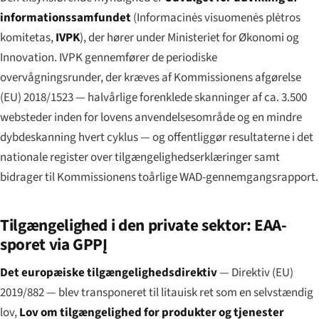
informationssamfundet
(
Informacinės visuomenės plėtros
komitetas
,
IVPK
), der hører under Ministeriet for Økonomi og
Innovation. IVPK gennemfører de periodiske
overvågningsrunder, der kræves af Kommissionens afgørelse
(EU) 2018/1523 — halvårlige forenklede skanninger af ca. 3.500
websteder inden for lovens anvendelsesområde og en mindre
dybdeskanning hvert cyklus — og offentliggør resultaterne i det
nationale register over tilgængelighedserklæringer samt
bidrager til Kommissionens toårlige WAD-gennemgangsrapport.
Tilgængelighed i den private sektor: EAA-
sporet via GPPĮ
Det europæiske tilgængelighedsdirektiv
— Direktiv (EU)
2019/882 — blev transponeret til litauisk ret som en selvstændig
lov,
Lov om tilgængelighed for produkter og tjenester