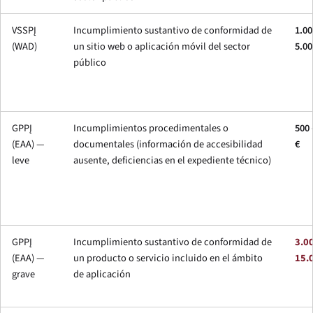
VSSPĮ
Incumplimiento sustantivo de conformidad de
1.00
(WAD)
un sitio web o aplicación móvil del sector
5.00
público
GPPĮ
Incumplimientos procedimentales o
500 
(EAA) —
documentales (información de accesibilidad
€
leve
ausente, deficiencias en el expediente técnico)
GPPĮ
Incumplimiento sustantivo de conformidad de
3.0
(EAA) —
un producto o servicio incluido en el ámbito
15.
grave
de aplicación