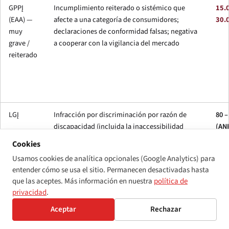
GPPĮ
Incumplimiento reiterado o sistémico que
15.
(EAA) —
afecte a una categoría de consumidores;
30.
muy
declaraciones de conformidad falsas; negativa
grave /
a cooperar con la vigilancia del mercado
reiterado
LGĮ
Infracción por discriminación por razón de
80 –
discapacidad (incluida la inaccessibilidad
(AN
digital encuadrada como incumplimiento de
Cookies
ajustes razonables)
Usamos cookies de analítica opcionales (Google Analytics) para
entender cómo se usa el sitio. Permanecen desactivadas hasta
que las aceptes. Más información en nuestra
política de
privacidad
.
El techo lituano del EAA se sitúa en la parte media-baja del rango
Aceptar
Rechazar
de la UE. A modo de comparación: el
§37 de la BFSG
alemana