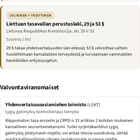
JULKINEN + YKSITYINEN
Liettuan tasavallan perustuslaki, 29 ja 53 §
Lietuvos Respublikos Konstitucija, str. 29 ir 53
Säädetty 1992
29 § takaa yhdenvertaisuuden lain edessä; 53 § velvoittaa valtion
huolehtimaan kansalaisten terveydestä ja turvaamaan vammaisten
henkilöiden erityissuojelun.
Valvontaviranomaiset
Yhdenvertaisuusasiamiehen toimisto
(LGKT)
Lygių galimybių kontrolieriaus tarnyba
Riippumaton tasa-arvoelin ja CRPD:n 33 artiklan 2 kohdan mukainen
kansallinen seurantamekanismi. Tutkii syrjintäkantelut Lygių
galimybių įstatymasin nojalla; voi antaa sitovia suosituksia, siirtää
asioita hallinnollisten riitojen lautakunnalle ja panna vireille