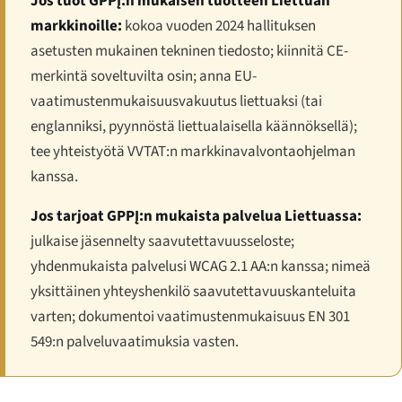
Jos tuot GPPĮ:n mukaisen tuotteen Liettuan
markkinoille:
kokoa vuoden 2024 hallituksen
asetusten mukainen tekninen tiedosto; kiinnitä CE-
merkintä soveltuvilta osin; anna EU-
vaatimustenmukaisuusvakuutus liettuaksi (tai
englanniksi, pyynnöstä liettualaisella käännöksellä);
tee yhteistyötä VVTAT:n markkinavalvontaohjelman
kanssa.
Jos tarjoat GPPĮ:n mukaista palvelua Liettuassa:
julkaise jäsennelty saavutettavuusseloste;
yhdenmukaista palvelusi WCAG 2.1 AA:n kanssa; nimeä
yksittäinen yhteyshenkilö saavutettavuuskanteluita
varten; dokumentoi vaatimustenmukaisuus EN 301
549:n palveluvaatimuksia vasten.