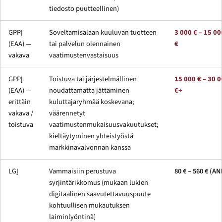
tiedosto puutteellinen)
GPPĮ
Soveltamisalaan kuuluvan tuotteen
3 000 € – 15 00
(EAA) —
tai palvelun olennainen
€
vakava
vaatimustenvastaisuus
GPPĮ
Toistuva tai järjestelmällinen
15 000 € – 30 
(EAA) —
noudattamatta jättäminen
€+
erittäin
kuluttajaryhmää koskevana;
vakava /
väärennetyt
toistuva
vaatimustenmukaisuusvakuutukset;
kieltäytyminen yhteistyöstä
markkinavalvonnan kanssa
LGĮ
Vammaisiin perustuva
80 € – 560 € (AN
syrjintärikkomus (mukaan lukien
digitaalinen saavutettavuuspuute
kohtuullisen mukautuksen
laiminlyöntinä)