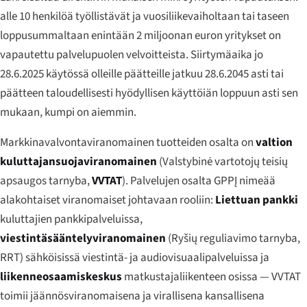
alle 10 henkilöä työllistävät ja vuosiliikevaiholtaan tai taseen
loppusummaltaan enintään 2 miljoonan euron yritykset on
vapautettu palvelupuolen velvoitteista. Siirtymäaika jo
28.6.2025 käytössä olleille päätteille jatkuu 28.6.2045 asti tai
päätteen taloudellisesti hyödyllisen käyttöiän loppuun asti sen
mukaan, kumpi on aiemmin.
Markkinavalvontaviranomainen tuotteiden osalta on
valtion
kuluttajansuojaviranomainen
(
Valstybinė vartotojų teisių
apsaugos tarnyba
,
VVTAT
). Palvelujen osalta GPPĮ nimeää
alakohtaiset viranomaiset johtavaan rooliin:
Liettuan pankki
kuluttajien pankkipalveluissa,
viestintäsääntelyviranomainen
(
Ryšių reguliavimo tarnyba
,
RRT) sähköisissä viestintä- ja audiovisuaalipalveluissa ja
liikenneosaamiskeskus
matkustajaliikenteen osissa — VVTAT
toimii jäännösviranomaisena ja virallisena kansallisena