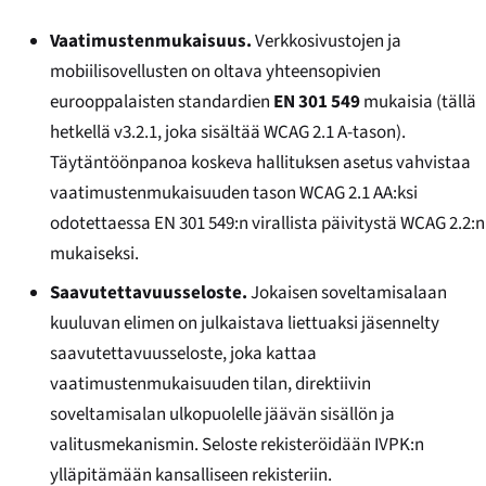
Vaatimustenmukaisuus.
Verkkosivustojen ja
mobiilisovellusten on oltava yhteensopivien
eurooppalaisten standardien
EN 301 549
mukaisia (tällä
hetkellä v3.2.1, joka sisältää WCAG 2.1 A-tason).
Täytäntöönpanoa koskeva hallituksen asetus vahvistaa
vaatimustenmukaisuuden tason WCAG 2.1 AA:ksi
odotettaessa EN 301 549:n virallista päivitystä WCAG 2.2:n
mukaiseksi.
Saavutettavuusseloste.
Jokaisen soveltamisalaan
kuuluvan elimen on julkaistava liettuaksi jäsennelty
saavutettavuusseloste, joka kattaa
vaatimustenmukaisuuden tilan, direktiivin
soveltamisalan ulkopuolelle jäävän sisällön ja
valitusmekanismin. Seloste rekisteröidään IVPK:n
ylläpitämään kansalliseen rekisteriin.