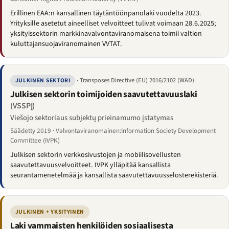
Erillinen EAA:n kansallinen täytäntöönpanolaki vuodelta 2023.
Yrityksille asetetut aineelliset velvoitteet tulivat voimaan 28.6.2025;
yksityissektorin markkinavalvontaviranomaisena toimii valtion
kuluttajansuojaviranomainen VVTAT.
· Transposes Directive (EU) 2016/2102 (WAD)
JULKINEN SEKTORI
Julkisen sektorin toimijoiden saavutettavuuslaki
(VSSPĮ)
Viešojo sektoriaus subjektų prieinamumo įstatymas
Säädetty 2019 · Valvontaviranomainen:Information Society Development
Committee (IVPK)
Julkisen sektorin verkkosivustojen ja mobiilisovellusten
saavutettavuusvelvoitteet. IVPK ylläpitää kansallista
seurantamenetelmää ja kansallista saavutettavuusselosterekisteriä.
JULKINEN + YKSITYINEN
Laki vammaisten henkilöiden sosiaalisesta