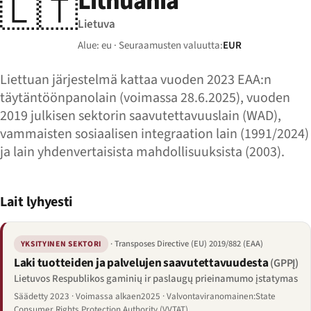
Lithuania
🇱🇹
Lietuva
Alue: eu · Seuraamusten valuutta:
EUR
Liettuan järjestelmä kattaa vuoden 2023 EAA:n
täytäntöönpanolain (voimassa 28.6.2025), vuoden
2019 julkisen sektorin saavutettavuuslain (WAD),
vammaisten sosiaalisen integraation lain (1991/2024)
ja lain yhdenvertaisista mahdollisuuksista (2003).
Lait lyhyesti
· Transposes Directive (EU) 2019/882 (EAA)
YKSITYINEN SEKTORI
Laki tuotteiden ja palvelujen saavutettavuudesta
(GPPĮ)
Lietuvos Respublikos gaminių ir paslaugų prieinamumo įstatymas
Säädetty 2023 · Voimassa alkaen2025 · Valvontaviranomainen:State
Consumer Rights Protection Authority (VVTAT)