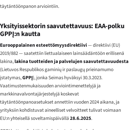
täytäntöönpanon arviointiin.
Yksityissektorin saavutettavuus: EAA-polku
GPPĮ:n kautta
Eurooppalainen esteettömyysdirektiivi
— direktiivi (EU)
2019/882 — saatettiin liettualaiseen lainsäädäntöön erillisenä
lakina,
lakina tuotteiden ja palvelujen saavutettavuudesta
(
Lietuvos Respublikos gaminių ir paslaugų prieinamumo
įstatymas
,
GPPĮ
), jonka Seimas hyväksyi 30.3.2023.
Vaatimustenmukaisuuden arviointimenettelyjä ja
markkinavalvontajärjestelyjä koskevat
täytäntöönpanoasetukset annettiin vuoden 2024 aikana, ja
yrityksiin kohdistuvat aineelliset velvoitteet tulivat voimaan
EU:n yhteisellä soveltamispäivällä
28.6.2025
.