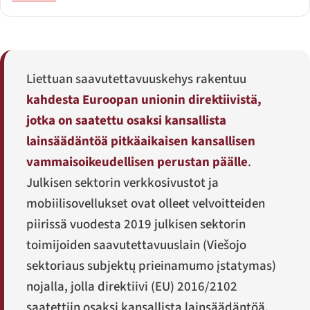
Liettuan saavutettavuuskehys rakentuu
kahdesta Euroopan unionin direktiivistä,
jotka on saatettu osaksi kansallista
lainsäädäntöä pitkäaikaisen kansallisen
vammaisoikeudellisen perustan päälle
.
Julkisen sektorin verkkosivustot ja
mobiilisovellukset ovat olleet velvoitteiden
piirissä vuodesta 2019 julkisen sektorin
toimijoiden saavutettavuuslain (
Viešojo
sektoriaus subjektų prieinamumo įstatymas
)
nojalla, jolla direktiivi (EU) 2016/2102
saatettiin osaksi kansallista lainsäädäntöä.