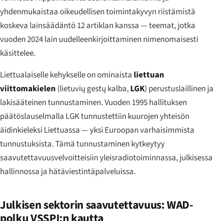
yhdenmukaistaa oikeudellisen toimintakyvyn riistämistä
koskeva lainsäädäntö 12 artiklan kanssa — teemat, jotka
vuoden 2024 lain uudelleenkirjoittaminen nimenomaisesti
käsittelee.
Liettualaiselle kehykselle on ominaista
liettuan
viittomakielen
(
lietuvių gestų kalba
,
LGK
) perustuslaillinen ja
lakisääteinen tunnustaminen. Vuoden 1995 hallituksen
päätöslauselmalla LGK tunnustettiin kuurojen yhteisön
äidinkieleksi Liettuassa — yksi Euroopan varhaisimmista
tunnustuksista. Tämä tunnustaminen kytkeytyy
saavutettavuusvelvoitteisiin yleisradiotoiminnassa, julkisessa
hallinnossa ja hätäviestintäpalveluissa.
Julkisen sektorin saavutettavuus: WAD-
polku VSSPĮ:n kautta