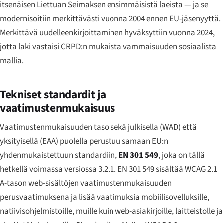
itsenäisen Liettuan Seimaksen ensimmäisistä laeista — ja se
modernisoitiin merkittävästi vuonna 2004 ennen EU-jäsenyyttä.
Merkittävä uudelleenkirjoittaminen hyväksyttiin vuonna 2024,
jotta laki vastaisi CRPD:n mukaista vammaisuuden sosiaalista
mallia.
Tekniset standardit ja
vaatimustenmukaisuus
Vaatimustenmukaisuuden taso sekä julkisella (WAD) että
yksityisellä (EAA) puolella perustuu samaan EU:n
yhdenmukaistettuun standardiin,
EN 301 549
, joka on tällä
hetkellä voimassa versiossa 3.2.1. EN 301 549 sisältää WCAG 2.1
A-tason web-sisältöjen vaatimustenmukaisuuden
perusvaatimuksena ja lisää vaatimuksia mobiilisovelluksille,
natiivisohjelmistoille, muille kuin web-asiakirjoille, laitteistolle ja