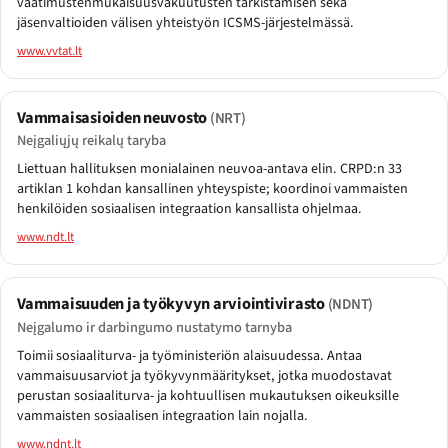
vaatimustenmukaisuusvakuutusten tarkistamisen sekä
jäsenvaltioiden välisen yhteistyön ICSMS-järjestelmässä.
www.vvtat.lt
Vammaisasioiden neuvosto
(NRT)
Neįgaliųjų reikalų taryba
Liettuan hallituksen monialainen neuvoa-antava elin. CRPD:n 33
artiklan 1 kohdan kansallinen yhteyspiste; koordinoi vammaisten
henkilöiden sosiaalisen integraation kansallista ohjelmaa.
www.ndt.lt
Vammaisuuden ja työkyvyn arviointivirasto
(NDNT)
Neįgalumo ir darbingumo nustatymo tarnyba
Toimii sosiaaliturva- ja työministeriön alaisuudessa. Antaa
vammaisuusarviot ja työkyvynmääritykset, jotka muodostavat
perustan sosiaaliturva- ja kohtuullisen mukautuksen oikeuksille
vammaisten sosiaalisen integraation lain nojalla.
www.ndnt.lt