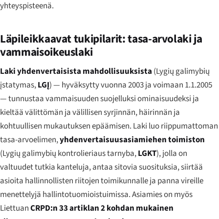
yhteyspisteenä.
Läpileikkaavat tukipilarit: tasa-arvolaki ja
vammaisoikeuslaki
Laki yhdenvertaisista mahdollisuuksista
(
Lygių galimybių
įstatymas
,
LGĮ
) — hyväksytty vuonna 2003 ja voimaan 1.1.2005
— tunnustaa vammaisuuden suojelluksi ominaisuudeksi ja
kieltää välittömän ja välillisen syrjinnän, häirinnän ja
kohtuullisen mukautuksen epäämisen. Laki luo riippumattoman
tasa-arvoelimen,
yhdenvertaisuusasiamiehen toimiston
(
Lygių galimybių kontrolieriaus tarnyba
,
LGKT
), jolla on
valtuudet tutkia kanteluja, antaa sitovia suosituksia, siirtää
asioita hallinnollisten riitojen toimikunnalle ja panna vireille
menettelyjä hallintotuomioistuimissa. Asiamies on myös
Liettuan
CRPD:n 33 artiklan 2 kohdan mukainen