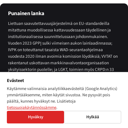
Punainen lanka
Liettuan saavutettavuusjärjestelmä on EU-standardeilla
mitattuna muodollisessa kattavuudessaan täydellinen ja
institutionaalisessa suunnittelussaan johdonmukainen.
Vuoden 2023 GPPĮ sulki viimeisen aukon lainlaadinnassa;
IVPK on toteuttanut tasaista WAD-seurantaohjelmaa
vuodesta 2020 ilman avoimia komission löydöksiä; VVTAT on
rakentanut uskottavan markkinavalvontaorganisaation
yksityissektorin puolelle; ja LGKT, toimien myös CRPD:n 33
artiklan 2 kohdan seurantamekanismina, antaa maalle
Evästeet
johdonmukaisen tasa-arvo- ja seurantainstituutiorakenteen,
Käytämme valinnaisia analytiikkaevästeitä (Google Analytics)
jolta useilta suuremmilta jäsenvaltioilta vielä puuttuu.
ymmärtääksemme, miten käytät sivustoa. Ne pysyvät pois
Testattavaksi jää vuosina 2026–27, käytetäänkö
päältä, kunnes hyväksyt ne. Lisätietoja
sanktiojärjestelmää yläpäässä räikeää noudattamatta
tietosuojakäytännössämme
.
jättämistä vastaan — ja jatkaako LGKT:n syrjinnänvastainen
reitti suurimman osan raskaan työn tekemistä yksittäisten
Hyväksy
Hylkää
käyttäjien puolesta.