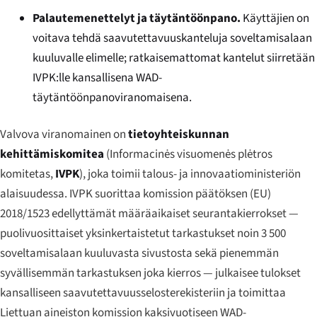
Palautemenettelyt ja täytäntöönpano.
Käyttäjien on
voitava tehdä saavutettavuuskanteluja soveltamisalaan
kuuluvalle elimelle; ratkaisemattomat kantelut siirretään
IVPK:lle kansallisena WAD-
täytäntöönpanoviranomaisena.
Valvova viranomainen on
tietoyhteiskunnan
kehittämiskomitea
(
Informacinės visuomenės plėtros
komitetas
,
IVPK
), joka toimii talous- ja innovaatioministeriön
alaisuudessa. IVPK suorittaa komission päätöksen (EU)
2018/1523 edellyttämät määräaikaiset seurantakierrokset —
puolivuosittaiset yksinkertaistetut tarkastukset noin 3 500
soveltamisalaan kuuluvasta sivustosta sekä pienemmän
syvällisemmän tarkastuksen joka kierros — julkaisee tulokset
kansalliseen saavutettavuusselosterekisteriin ja toimittaa
Liettuan aineiston komission kaksivuotiseen WAD-