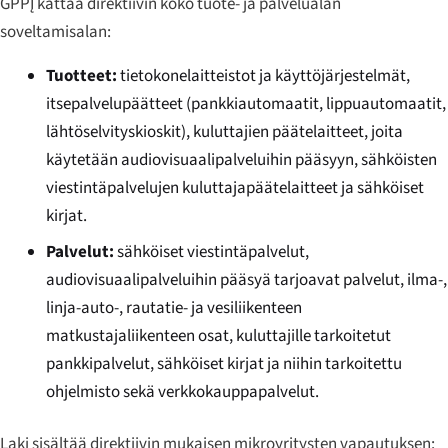
GPPĮ kattaa direktiivin koko tuote- ja palvelualan
soveltamisalan:
Tuotteet:
tietokonelaitteistot ja käyttöjärjestelmät,
itsepalvelupäätteet (pankkiautomaatit, lippuautomaatit,
lähtöselvityskioskit), kuluttajien päätelaitteet, joita
käytetään audiovisuaalipalveluihin pääsyyn, sähköisten
viestintäpalvelujen kuluttajapäätelaitteet ja sähköiset
kirjat.
Palvelut:
sähköiset viestintäpalvelut,
audiovisuaalipalveluihin pääsyä tarjoavat palvelut, ilma-,
linja-auto-, rautatie- ja vesiliikenteen
matkustajaliikenteen osat, kuluttajille tarkoitetut
pankkipalvelut, sähköiset kirjat ja niihin tarkoitettu
ohjelmisto sekä verkkokauppapalvelut.
Laki sisältää direktiivin mukaisen mikroyritysten vapautuksen: