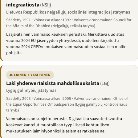
integraatiosta
(NSIĮ)
Lietuvos Respublikos neįgaliųjų socialinės integracijos įstatymas
Säädetty 1991 · Voimassa alkaen1992 · Valvontaviranomainen:Council for
the Affairs of the Disabled (Neįgaliųjų reikalų taryba)
Laaja-alainen vammaisoikeuksien peruslaki. Merkittävä uudistus
vuonna 2004 EU-jäsenyyden yhteydessä; uudelleenkirjoitettu
vuonna 2024 CRPD:n mukaisen vammaisuuden sosiaalisen mallin
pohjalta.
JULKINEN + YKSITYINEN
Laki yhdenvertaisista mahdollisuuksista
(LGĮ)
Lygių galimybių įstatymas
Säädetty 2003 · Voimassa alkaen2005 · Valvontaviranomainen:Office of
the Equal Opportunities Ombudsperson (Lygių galimybių kontrolieriaus
tarnyba)
Vammaisuus on suojeltu peruste. Digitaalista saavutettavuutta
koskevat kantelut muotoillaan tyypillisesti kohtuullisen
mukautuksen laiminlyönniksi ja asiamies ratkaisee ne.