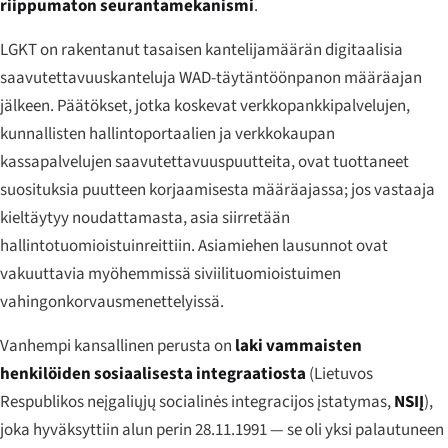
riippumaton seurantamekanismi
.
LGKT on rakentanut tasaisen kantelijamäärän digitaalisia
saavutettavuuskanteluja WAD-täytäntöönpanon määräajan
jälkeen. Päätökset, jotka koskevat verkkopankkipalvelujen,
kunnallisten hallintoportaalien ja verkkokaupan
kassapalvelujen saavutettavuuspuutteita, ovat tuottaneet
suosituksia puutteen korjaamisesta määräajassa; jos vastaaja
kieltäytyy noudattamasta, asia siirretään
hallintotuomioistuinreittiin. Asiamiehen lausunnot ovat
vakuuttavia myöhemmissä siviilituomioistuimen
vahingonkorvausmenettelyissä.
Vanhempi kansallinen perusta on
laki vammaisten
henkilöiden sosiaalisesta integraatiosta
(
Lietuvos
Respublikos neįgaliųjų socialinės integracijos įstatymas
,
NSIĮ
),
joka hyväksyttiin alun perin 28.11.1991 — se oli yksi palautuneen