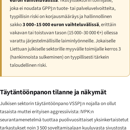
euron vaihteluvälissä
. Yksityissektorin toimijalle,
joka ei noudata GPPĮ:n tuote- tai palveluvelvoitteita,
tyypillisin riski on korjausmääräys ja hallinnollinen
sakko
3 000–15 000 euron vaihteluvälissä
, erittäin
vakavan tai toistuvan tason (15 000–30 000 €+) ollessa
varattu järjestelmällisille laiminlyönneille. Jokaiselle
Liettuan julkiselle sektorille myyvälle toimijalle kerros 3
(hankinnoista sulkeminen) on tyypillisesti tärkein
taloudellinen riski.
Täytäntöönpanon tilanne ja näkymät
Julkisen sektorin täytäntöönpano VSSPĮ:n nojalla on ollut
tasaista muttei erityisen aggressiivista: IVPK:n
seurantamenetelmä tuottaa puolivuosittaiset yksinkertaistetut
tarkastukset noin 3 500 soveltamisalaan kuuluvasta sivustosta