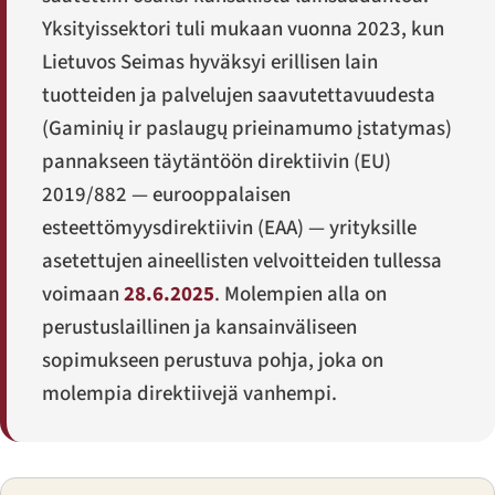
Yksityissektori tuli mukaan vuonna 2023, kun
Lietuvos Seimas hyväksyi erillisen lain
tuotteiden ja palvelujen saavutettavuudesta
(
Gaminių ir paslaugų prieinamumo įstatymas
)
pannakseen täytäntöön direktiivin (EU)
2019/882 — eurooppalaisen
esteettömyysdirektiivin (EAA) — yrityksille
asetettujen aineellisten velvoitteiden tullessa
voimaan
28.6.2025
. Molempien alla on
perustuslaillinen ja kansainväliseen
sopimukseen perustuva pohja, joka on
molempia direktiivejä vanhempi.