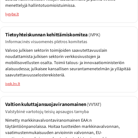
menettelyjä hallintotuomioistuimissa.
lygybe.lt
Tietoyhteiskunnan kehittämiskomitea
(IVPK)
Informacinės visuomenės plėtros komitetas
Valvoo julkisen sektorin toimijoiden saavutettavuuslain
noudattamista julkisen sektorin verkkosivustojen ja
mobiilisovellusten osalta. Toimii talous- ja innovaatioministeriön
alaisuudessa; julkaisee kansallisen seurantamenetelmän ja ylläpitää
saavutettavuusselosterekisteriä.
ivpk.lrv.lt
Valtion kuluttajansuojaviranomainen
(VVTAT)
Valstybinė vartotojų teisių apsaugos tarnyba
Nimetty markkinavalvontaviranomainen EAA:n
täytäntöönpanolaissa. Hoitaa tuotteiden markkinavalvonnan,
vaatimustenmukaisuuden arvioinnin valvonnan, EU-