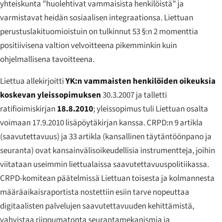
yhteiskunta "huolehtivat vammaisista henkilöistä" ja
varmistavat heidän sosiaalisen integraationsa. Liettuan
perustuslakituomioistuin on tulkinnut 53 §:n 2 momenttia
positiivisena valtion velvoitteena pikemminkin kuin
ohjelmallisena tavoitteena.
Liettua allekirjoitti
YK:n vammaisten henkilöiden oikeuksia
koskevan yleissopimuksen
30.3.2007 ja talletti
ratifioimiskirjan
18.8.2010
; yleissopimus tuli Liettuan osalta
voimaan 17.9.2010 lisäpöytäkirjan kanssa. CRPD:n 9 artikla
(saavutettavuus) ja 33 artikla (kansallinen täytäntöönpano ja
seuranta) ovat kansainvälisoikeudellisia instrumentteja, joihin
viitataan useimmin liettualaissa saavutettavuuspolitiikassa.
CRPD-komitean päätelmissä Liettuan toisesta ja kolmannesta
määräaikaisraportista nostettiin esiin tarve nopeuttaa
digitaalisten palvelujen saavutettavuuden kehittämistä,
vahvistaa riippumatonta seurantamekanismia ja