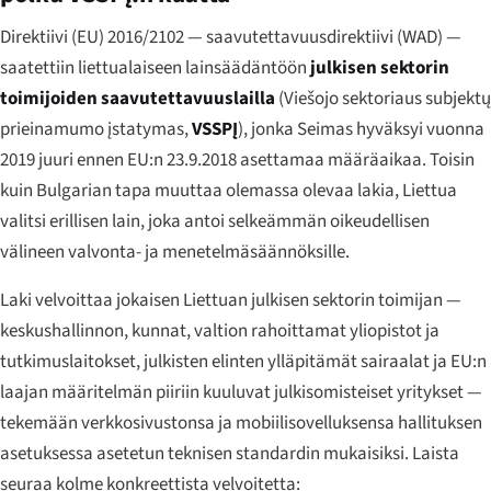
Direktiivi (EU) 2016/2102 — saavutettavuusdirektiivi (WAD) —
saatettiin liettualaiseen lainsäädäntöön
julkisen sektorin
toimijoiden saavutettavuuslailla
(
Viešojo sektoriaus subjektų
prieinamumo įstatymas
,
VSSPĮ
), jonka Seimas hyväksyi vuonna
2019 juuri ennen EU:n 23.9.2018 asettamaa määräaikaa. Toisin
kuin Bulgarian tapa muuttaa olemassa olevaa lakia, Liettua
valitsi erillisen lain, joka antoi selkeämmän oikeudellisen
välineen valvonta- ja menetelmäsäännöksille.
Laki velvoittaa jokaisen Liettuan julkisen sektorin toimijan —
keskushallinnon, kunnat, valtion rahoittamat yliopistot ja
tutkimuslaitokset, julkisten elinten ylläpitämät sairaalat ja EU:n
laajan määritelmän piiriin kuuluvat julkisomisteiset yritykset —
tekemään verkkosivustonsa ja mobiilisovelluksensa hallituksen
asetuksessa asetetun teknisen standardin mukaisiksi. Laista
seuraa kolme konkreettista velvoitetta: