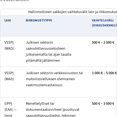
Hallinnollisten sakkojen vaihteluvälit lain ja rikkomu
LAKI
RIKKOMUSTYYPPI
VAIHTELUVÄLI
(OIKEUSHENKIL
VSSPĮ
Julkisen sektorin
500 € – 2 000 €
(WAD)
saavutettavuusselosteen
julkaisematta tai ajan tasalla
pitämättä jättäminen
VSSPĮ
Julkisen sektorin verkkosivuston tai
1 000 € – 5 000 €
(WAD)
mobiilisovelluksen olennainen
vaatimustenvastaisuus
GPPĮ
Menettelylliset tai
500 € – 3 000 €
(EAA) —
dokumentaatiovirheet (puuttuvat
lievä
saavutettavuustiedot, tekninen