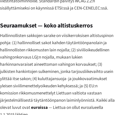
viestintätoiminnoille. Standardin päivitys WCAG 2.2:n
sisällyttämiseksi on käynnissä ETSI:ssä ja CEN-CENELEC:ssä.
Seuraamukset — koko altistuskerros
Hallinnollisten sakkojen sarake on viisikerroksisen altistuspinon
pohja: (1) hallinnolliset sakot kahden täytäntöönpanolain ja
hallinnollisten rikkomusten lain nojalla; (2) siviilioikeudellinen
vahingonkorvaus LGĮ:n nojalla, mukaan lukien
harkinnanvaraiset aineettoman vahingon korvaukset; (3)
julkisten hankintojen sulkeminen, jonka tarjousliikevaihto usein
ylittää itse sakon; (4) kuluttajansuoja- ja joukkovaatimukset
yleisen siviilimenettelyoikeuden kehyksessä; ja (5) EU:n
komission rikkomusmenettelyt Liettuan valtiota vastaan
järjestelmällisestä täytäntöönpanon laiminlyönnistä. Kaikki alla
olevat luvut ovat
euroissa
— Liettua on ollut euroalueella
1.1.2015 lähtien.