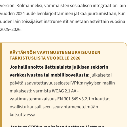
version. Kolmanneksi, vammaisten sosiaalisen integraation lain
vuoden 2024 uudelleenkirjoittaminen jatkaa juurtumistaan, kun
uuden lain toissijaiset instrumentit annetaan asteittain vuosina
2025–2026.
KÄYTÄNNÖN VAATIMUSTENMUKAISUUDEN
TARKISTUSLISTA VUODELLE 2026
Jos hallinnoitte liettualaista julkisen sektorin
verkkosivustoa tai mobiilisovellusta:
julkaise tai
päivitä saavutettavuusseloste IVPK:n nykyisen mallin
mukaisesti; varmista WCAG 2.1 AA -
vaatimustenmukaisuus EN 301 549 v3.2.1:n kautta;
osallistu kansalliseen seurantamenetelmään
kutsuttaessa.