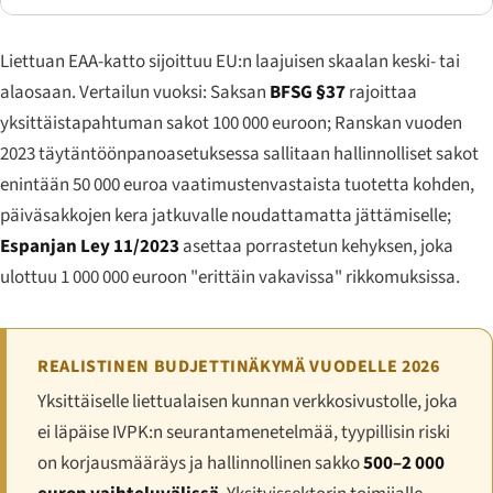
Liettuan EAA-katto sijoittuu EU:n laajuisen skaalan keski- tai
alaosaan. Vertailun vuoksi: Saksan
BFSG §37
rajoittaa
yksittäistapahtuman sakot 100 000 euroon; Ranskan vuoden
2023 täytäntöönpanoasetuksessa sallitaan hallinnolliset sakot
enintään 50 000 euroa vaatimustenvastaista tuotetta kohden,
päiväsakkojen kera jatkuvalle noudattamatta jättämiselle;
Espanjan Ley 11/2023
asettaa porrastetun kehyksen, joka
ulottuu 1 000 000 euroon "erittäin vakavissa" rikkomuksissa.
REALISTINEN BUDJETTINÄKYMÄ VUODELLE 2026
Yksittäiselle liettualaisen kunnan verkkosivustolle, joka
ei läpäise IVPK:n seurantamenetelmää, tyypillisin riski
on korjausmääräys ja hallinnollinen sakko
500–2 000