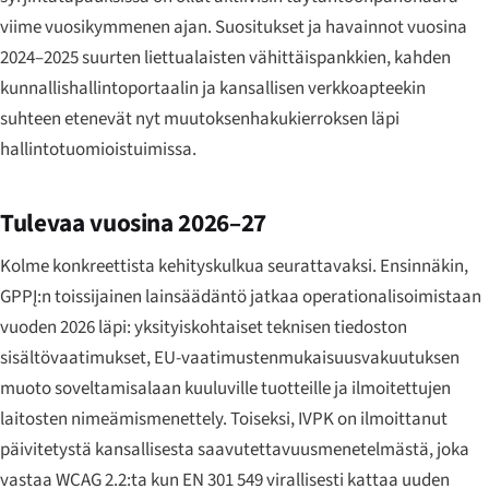
viime vuosikymmenen ajan. Suositukset ja havainnot vuosina
2024–2025 suurten liettualaisten vähittäispankkien, kahden
kunnallishallintoportaalin ja kansallisen verkkoapteekin
suhteen etenevät nyt muutoksenhakukierroksen läpi
hallintotuomioistuimissa.
Tulevaa vuosina 2026–27
Kolme konkreettista kehityskulkua seurattavaksi. Ensinnäkin,
GPPĮ:n toissijainen lainsäädäntö jatkaa operationalisoimistaan
vuoden 2026 läpi: yksityiskohtaiset teknisen tiedoston
sisältövaatimukset, EU-vaatimustenmukaisuusvakuutuksen
muoto soveltamisalaan kuuluville tuotteille ja ilmoitettujen
laitosten nimeämismenettely. Toiseksi, IVPK on ilmoittanut
päivitetystä kansallisesta saavutettavuusmenetelmästä, joka
vastaa WCAG 2.2:ta kun EN 301 549 virallisesti kattaa uuden