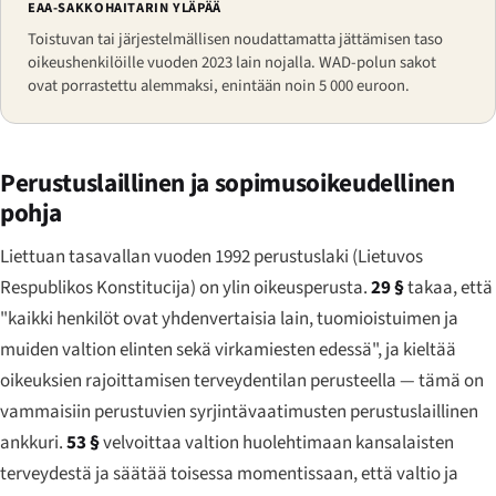
EAA-SAKKOHAITARIN YLÄPÄÄ
Toistuvan tai järjestelmällisen noudattamatta jättämisen taso
oikeushenkilöille vuoden 2023 lain nojalla. WAD-polun sakot
ovat porrastettu alemmaksi, enintään noin 5 000 euroon.
Perustuslaillinen ja sopimusoikeudellinen
pohja
Liettuan tasavallan vuoden 1992 perustuslaki (
Lietuvos
Respublikos Konstitucija
) on ylin oikeusperusta.
29 §
takaa, että
"kaikki henkilöt ovat yhdenvertaisia lain, tuomioistuimen ja
muiden valtion elinten sekä virkamiesten edessä", ja kieltää
oikeuksien rajoittamisen terveydentilan perusteella — tämä on
vammaisiin perustuvien syrjintävaatimusten perustuslaillinen
ankkuri.
53 §
velvoittaa valtion huolehtimaan kansalaisten
terveydestä ja säätää toisessa momentissaan, että valtio ja