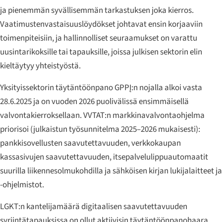
ja pienemmän syvällisemmän tarkastuksen joka kierros.
Vaatimustenvastaisuuslöydökset johtavat ensin korjaaviin
toimenpiteisiin, ja hallinnolliset seuraamukset on varattu
uusintarikoksille tai tapauksille, joissa julkisen sektorin elin
kieltäytyy yhteistyöstä.
Yksityissektorin täytäntöönpano GPPĮ:n nojalla alkoi vasta
28.6.2025 ja on vuoden 2026 puolivälissä ensimmäisellä
valvontakierroksellaan. VVTAT:n markkinavalvontaohjelma
priorisoi (julkaistun työsunnitelma 2025–2026 mukaisesti):
pankkisovellusten saavutettavuuden, verkkokaupan
kassasivujen saavutettavuuden, itsepalvelulippuautomaatit
suurilla liikennesolmukohdilla ja sähköisen kirjan lukijalaitteet ja
-ohjelmistot.
LGKT:n kantelijamäärä digitaalisen saavutettavuuden
syrjintätapauksissa on ollut aktiivisin täytäntöönpanohaara