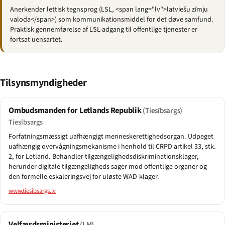
Anerkender lettisk tegnsprog (LSL, <span lang="lv">latviešu zīmju
valoda</span>) som kommunikationsmiddel for det døve samfund.
Praktisk gennemførelse af LSL-adgang til offentlige tjenester er
fortsat uensartet.
Tilsynsmyndigheder
Ombudsmanden for Letlands Republik
(Tiesībsargs)
Tiesībsargs
Forfatningsmæssigt uafhængigt menneskerettighedsorgan. Udpeget
uafhængig overvågningsmekanisme i henhold til CRPD artikel 33, stk.
2, for Letland. Behandler tilgængelighedsdiskriminationsklager,
herunder digitale tilgængeligheds sager mod offentlige organer og
den formelle eskaleringsvej for uløste WAD-klager.
www.tiesibsargs.lv
Velfærdsministeriet
(LM)