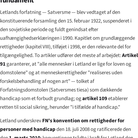
fundament
Letlands forfatning —
Satversme
— blev vedtaget af den
konstituerende forsamling den 15. februar 1922, suspenderet i
den sovjetiske periode og fuldt genindsat efter
uafhængighedserklæringen i 1990. Kapitlet om grundlæggende
rettigheder (kapitel VIII), tilføjet i 1998, er den relevante del for
tilgængelighed. To artikler udfører det meste af arbejdet:
Artikel
91
garanterer, at "alle mennesker i Letland er lige for loven og
domstolene" og at menneskerettigheder "realiseres uden
forskelsbehandling af nogen art" — tolket af
Forfatningsdomstolen (
Satversmes tiesa
) som dækkende
handicap som et forbudt grundlag; og
artikel 109
etablerer
retten til social sikring, herunder "i tilfælde af handicap."
Letland underskrev
FN's konvention om rettigheder for
personer med handicap
den 18. juli 2008 og ratificerede den
den
1. marts 2010
; konventionen trådte i kraft for Letland den