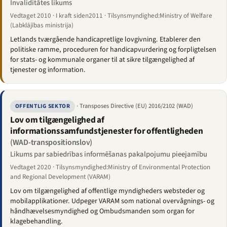
Invaliditātes likums
Vedtaget 2010 · I kraft siden2011 · Tilsynsmyndighed:Ministry of Welfare
(Labklājības ministrija)
Letlands tværgående handicapretlige lovgivning. Etablerer den
politiske ramme, proceduren for handicapvurdering og forpligtelsen
for stats- og kommunale organer til at sikre tilgængelighed af
tjenester og information.
· Transposes Directive (EU) 2016/2102 (WAD)
OFFENTLIG SEKTOR
Lov om tilgængelighed af
informationssamfundstjenester for offentligheden
(WAD-transpositionslov)
Likums par sabiedrības informēšanas pakalpojumu pieejamību
Vedtaget 2020 · Tilsynsmyndighed:Ministry of Environmental Protection
and Regional Development (VARAM)
Lov om tilgængelighed af offentlige myndigheders websteder og
mobilapplikationer. Udpeger VARAM som national overvågnings- og
håndhævelsesmyndighed og Ombudsmanden som organ for
klagebehandling.