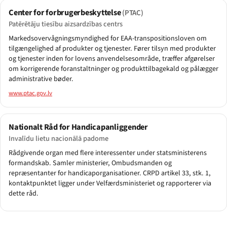
Center for forbrugerbeskyttelse
(PTAC)
Patērētāju tiesību aizsardzības centrs
Markedsovervågningsmyndighed for EAA-transpositionsloven om
tilgængelighed af produkter og tjenester. Fører tilsyn med produkter
og tjenester inden for lovens anvendelsesområde, træffer afgørelser
om korrigerende foranstaltninger og produkttilbagekald og pålægger
administrative bøder.
www.ptac.gov.lv
Nationalt Råd for Handicapanliggender
Invalīdu lietu nacionālā padome
Rådgivende organ med flere interessenter under statsministerens
formandskab. Samler ministerier, Ombudsmanden og
repræsentanter for handicaporganisationer. CRPD artikel 33, stk. 1,
kontaktpunktet ligger under Velfærdsministeriet og rapporterer via
dette råd.