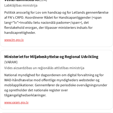
Labklājības ministrija
Politisk ansvarlig for Lov om handicap og for Letlands gennemførelse
af FN's CRPD. Koordinerer Rådet for Handicapanliggender (<span
lang="lv">Invalīdu lietu nacionālā padome</span>), det
flerstakehold erorgan, der tilpasser ministeriers indsats for
handicaprettigheder.
www.lm.gov.lv
Ministeriet for Miljøbeskyttelse og Regional Udvikling
(VARAM)
Vides aizsardzības un reģionālās attīstības ministrija
National myndighed for dagsordenen om digital forvaltning og for
WAD-håndhævelse mod offentlige myndigheders websteder og
mobilapplikationer. Gennemfører de periodiske overvågningsrunder
og opretholder det nationale register over
tilgængelighedserklæringer.
www.varam.gov.lv