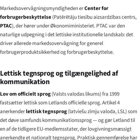
Markedsovervågningsmyndigheden er
Center for
forbrugerbeskyttelse
(
Patērētāju tiesību aizsardzības centrs
,
PTAC
), der hører under Økonomiministeriet. PTAC var den
naturlige udpegning i det lettiske institutionelle landskab: det
driver allerede markedsovervågning for generel
forbrugerproduktsikkerhed og forbrugerbeskyttelse.
Lettisk tegnsprog og tilgængelighed af
kommunikation
Lov om officielt sprog
(
Valsts valodas likums
) fra 1999
fastsætter lettisk som Letlands officielle sprog. Artikel 4
anerkender
lettisk tegnsprog
(
latviešu zīmju valoda
, LSL) som
det døve samfunds kommunikationssprog — og gør Letland til
en af de tidligere EU-medlemsstater, der lovgivningsmæssigt
anerkendte et nationalt tegnsprog. Praktisk gennemførelse har