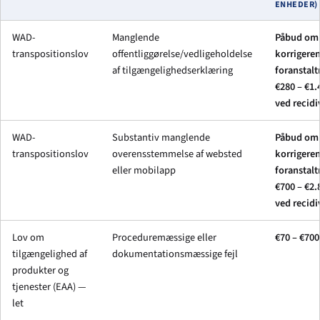
ENHEDER)
WAD-
Manglende
Påbud om
transpositionslov
offentliggørelse/vedligeholdelse
korrigere
af tilgængelighedserklæring
foranstalt
€280 – €1.
ved recidi
WAD-
Substantiv manglende
Påbud om
transpositionslov
overensstemmelse af websted
korrigere
eller mobilapp
foranstalt
€700 – €2.
ved recidi
Lov om
Proceduremæssige eller
€70 – €700
tilgængelighed af
dokumentationsmæssige fejl
produkter og
tjenester (EAA) —
let