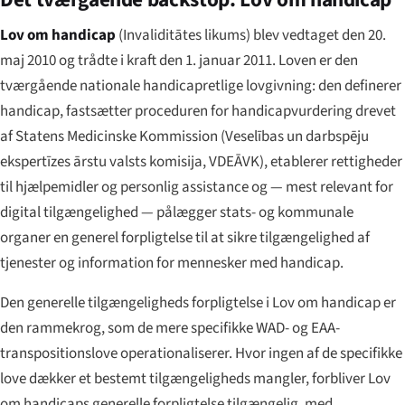
Lov om handicap
(
Invaliditātes likums
) blev vedtaget den 20.
maj 2010 og trådte i kraft den 1. januar 2011. Loven er den
tværgående nationale handicapretlige lovgivning: den definerer
handicap, fastsætter proceduren for handicapvurdering drevet
af Statens Medicinske Kommission (
Veselības un darbspēju
ekspertīzes ārstu valsts komisija
, VDEĀVK), etablerer rettigheder
til hjælpemidler og personlig assistance og — mest relevant for
digital tilgængelighed — pålægger stats- og kommunale
organer en generel forpligtelse til at sikre tilgængelighed af
tjenester og information for mennesker med handicap.
Den generelle tilgængeligheds forpligtelse i Lov om handicap er
den rammekrog, som de mere specifikke WAD- og EAA-
transpositionslove operationaliserer. Hvor ingen af de specifikke
love dækker et bestemt tilgængeligheds mangler, forbliver Lov
om handicaps generelle forpligtelse tilgængelig, med