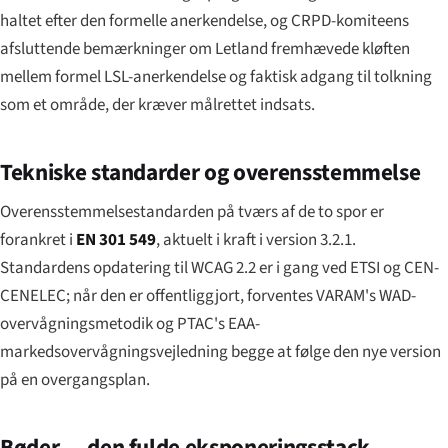
haltet efter den formelle anerkendelse, og CRPD-komiteens
afsluttende bemærkninger om Letland fremhævede kløften
mellem formel LSL-anerkendelse og faktisk adgang til tolkning
som et område, der kræver målrettet indsats.
Tekniske standarder og overensstemmelse
Overensstemmelsestandarden på tværs af de to spor er
forankret i
EN 301 549
, aktuelt i kraft i version 3.2.1.
Standardens opdatering til WCAG 2.2 er i gang ved ETSI og CEN-
CENELEC; når den er offentliggjort, forventes VARAM's WAD-
overvågningsmetodik og PTAC's EAA-
markedsovervågningsvejledning begge at følge den nye version
på en overgangsplan.
Bøder — den fulde eksponeringsstack