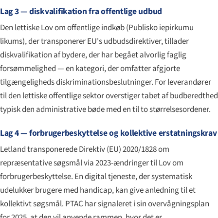
Lag 3 — diskvalifikation fra offentlige udbud
Den lettiske Lov om offentlige indkøb (
Publisko iepirkumu
likums
), der transponerer EU's udbudsdirektiver, tillader
diskvalifikation af bydere, der har begået alvorlig faglig
forsømmelighed — en kategori, der omfatter afgjorte
tilgængeligheds diskriminationsbeslutninger. For leverandører
til den lettiske offentlige sektor overstiger tabet af budberedthed
typisk den administrative bøde med en til to størrelsesordener.
Lag 4 — forbrugerbeskyttelse og kollektive erstatningskrav
Letland transponerede Direktiv (EU) 2020/1828 om
repræsentative søgsmål via 2023-ændringer til Lov om
forbrugerbeskyttelse. En digital tjeneste, der systematisk
udelukker brugere med handicap, kan give anledning til et
kollektivt søgsmål. PTAC har signaleret i sin overvågningsplan
for 2025, at den vil anvende rammen, hvor det er