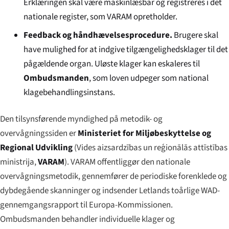
Erklæringen skal være maskinlæsbar og registreres i det
nationale register, som VARAM opretholder.
Feedback og håndhævelsesprocedure.
Brugere skal
have mulighed for at indgive tilgængelighedsklager til det
pågældende organ. Uløste klager kan eskaleres til
Ombudsmanden
, som loven udpeger som national
klagebehandlingsinstans.
Den tilsynsførende myndighed på metodik- og
overvågningssiden er
Ministeriet for Miljøbeskyttelse og
Regional Udvikling
(
Vides aizsardzības un reģionālās attīstības
ministrija
,
VARAM
). VARAM offentliggør den nationale
overvågningsmetodik, gennemfører de periodiske forenklede og
dybdegående skanninger og indsender Letlands toårlige WAD-
gennemgangsrapport til Europa-Kommissionen.
Ombudsmanden behandler individuelle klager og