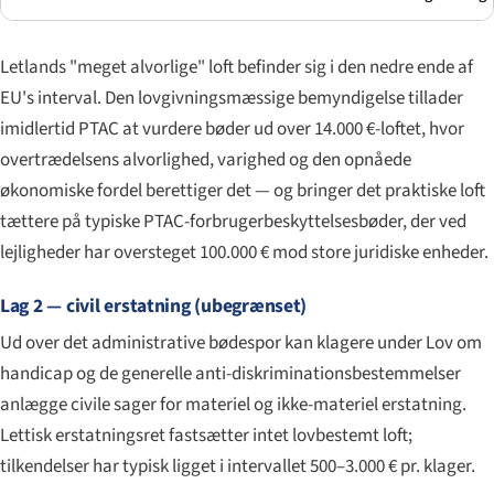
Letlands "meget alvorlige" loft befinder sig i den nedre ende af
EU's interval. Den lovgivningsmæssige bemyndigelse tillader
imidlertid PTAC at vurdere bøder ud over 14.000 €-loftet, hvor
overtrædelsens alvorlighed, varighed og den opnåede
økonomiske fordel berettiger det — og bringer det praktiske loft
tættere på typiske PTAC-forbrugerbeskyttelsesbøder, der ved
lejligheder har oversteget 100.000 € mod store juridiske enheder.
Lag 2 — civil erstatning (ubegrænset)
Ud over det administrative bødespor kan klagere under Lov om
handicap og de generelle anti-diskriminationsbestemmelser
anlægge civile sager for materiel og ikke-materiel erstatning.
Lettisk erstatningsret fastsætter intet lovbestemt loft;
tilkendelser har typisk ligget i intervallet 500–3.000 € pr. klager.