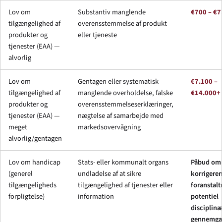
Lov om
Substantiv manglende
€700 – €7
tilgængelighed af
overensstemmelse af produkt
produkter og
eller tjeneste
tjenester (EAA) —
alvorlig
Lov om
Gentagen eller systematisk
€7.100 –
tilgængelighed af
manglende overholdelse, falske
€14.000+
produkter og
overensstemmelseserklæringer,
tjenester (EAA) —
nægtelse af samarbejde med
meget
markedsovervågning
alvorlig/gentagen
Lov om handicap
Stats- eller kommunalt organs
Påbud om
(generel
undladelse af at sikre
korrigere
tilgængeligheds
tilgængelighed af tjenester eller
foranstalt
forpligtelse)
information
potentiel
disciplinæ
gennemga