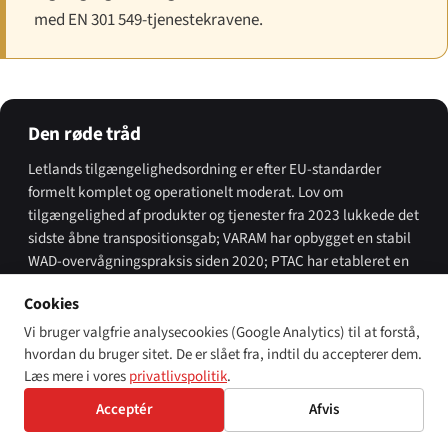
med EN 301 549-tjenestekravene.
Den røde tråd
Letlands tilgængelighedsordning er efter EU-standarder
formelt komplet og operationelt moderat. Lov om
tilgængelighed af produkter og tjenester fra 2023 lukkede det
sidste åbne transpositionsgab; VARAM har opbygget en stabil
WAD-overvågningspraksis siden 2020; PTAC har etableret en
troværdig EAA-markedsovervågningsorganisation; og
Cookies
Ombudsmanden — som den eneste af de fire regulatorer —
har den forfatningsmæssige status til at tage systematiske
Vi bruger valgfrie analysecookies (Google Analytics) til at forstå,
tilgængeligheds fejl hele vejen til Forfatningsdomstolen. Det,
hvordan du bruger sitet. De er slået fra, indtil du accepterer dem.
der gjenstår at teste i 2026–27, er, om bødeordningen bruges
Læs mere i vores
privatlivspolitik
.
i sin øverste ende, og om kløften mellem den formelle LSL-
Acceptér
Afvis
anerkendelse fra 1999 og den faktiske adgang til tolkning i
digitale offentlige tjenester indsnævres materielt i den næste