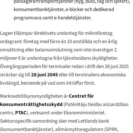
passagerartransporttjänster (flyg, buss, tåg och sjöfart),
konsumentbanktjänster, e-böcker och dedikerad
programvara samt e-handelstjänster.
Lagen tillämpar direktivets undantag för mikroföretag
ordagrant: företag med färre än 10 anställda och en årlig
omsättning eller balansomslutning som inte överstiger 2
miljoner € är undantagna från tjänstesidans skyldigheter.
Övergångsperioden för terminaler redan i drift den 28 juni 2025
sträcker sig till
28 juni 2045
eller till terminalens ekonomiska
livslängd, beroende på vad som inträffar först.
Marknadstillsynsmyndigheten är
Centret för
konsumenträttighetsskydd
(
Patērētāju tiesību aizsardzības
centrs
,
PTAC
), verksamt under Ekonomiministeriet.
Sektorsspecifik samordning sker med Lettlands bank
(konsumentbanktjänster), allmännyttoregulatorn (SPRK,