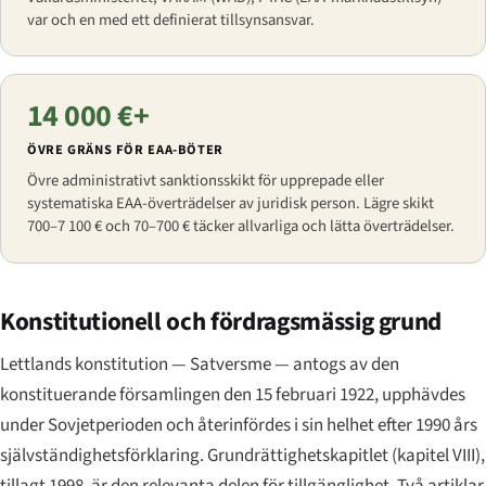
var och en med ett definierat tillsynsansvar.
14 000 €+
ÖVRE GRÄNS FÖR EAA-BÖTER
Övre administrativt sanktionsskikt för upprepade eller
systematiska EAA-överträdelser av juridisk person. Lägre skikt
700–7 100 € och 70–700 € täcker allvarliga och lätta överträdelser.
Konstitutionell och fördragsmässig grund
Lettlands konstitution —
Satversme
— antogs av den
konstituerande församlingen den 15 februari 1922, upphävdes
under Sovjetperioden och återinfördes i sin helhet efter 1990 års
självständighetsförklaring. Grundrättighetskapitlet (kapitel VIII),
tillagt 1998, är den relevanta delen för tillgänglighet. Två artiklar