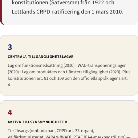
konstitutionen (
Satversme
) från 1922 och
Lettlands CRPD-ratificering den 1 mars 2010.
3
CENTRALA TILLGÄNGLIGHETSLAGAR
Lag om funktionsnedsättning (2010) · WAD-transponeringslagen
(2020) · Lag om produkters och tjänsters tillgänglighet (2023). Plus
konstitutionen art. 91 och 109 och den officiella språklagens art.
4.
4
AKTIVA TILLSYNSMYNDIGHETER
Tiesībsargs (ombudsman, CRPD art. 33-organ),
Välfärdsministeriet, VARAM (WAD), PTAC (EAA-marknadstillsyn) —