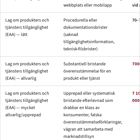
webbplats eller mobilapp
vid 
Lag om produkters och
Procedurella eller
70–
tjänsters tillgänglighet
dokumentationsbrister
(EAA) — lätt
(saknad
tillgänglighetsinformation,
teknisk-filsbrister)
Lag om produkters och
Substantiell bristande
700
tjänsters tillgänglighet
överensstämmelse för en
(EAA) — allvarlig
produkt eller tjänst
Lag om produkters och
Upprepad eller systematisk
7 1
tjänsters tillgänglighet
bristande efterlevnad som
000
(EAA) — mycket
drabbar en klass av
allvarlig/upprepad
konsumenter, falska
överensstämmelseförklaringar,
vägran att samarbeta med
marknadstillsyn