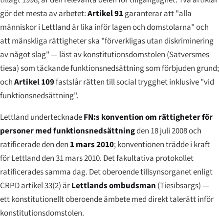
gör det mesta av arbetet:
Artikel 91
garanterar att "alla
människor i Lettland är lika inför lagen och domstolarna" och
att mänskliga rättigheter ska "förverkligas utan diskriminering
av något slag" — läst av konstitutionsdomstolen (
Satversmes
tiesa
) som täckande funktionsnedsättning som förbjuden grund;
och
Artikel 109
fastslår rätten till social trygghet inklusive "vid
funktionsnedsättning".
Lettland undertecknade
FN:s konvention om rättigheter för
personer med funktionsnedsättning
den 18 juli 2008 och
ratificerade den den
1 mars 2010
; konventionen trädde i kraft
för Lettland den 31 mars 2010. Det fakultativa protokollet
ratificerades samma dag. Det oberoende tillsynsorganet enligt
CRPD artikel 33(2) är
Lettlands ombudsman
(
Tiesībsargs
) —
ett konstitutionellt oberoende ämbete med direkt talerätt inför
konstitutionsdomstolen.