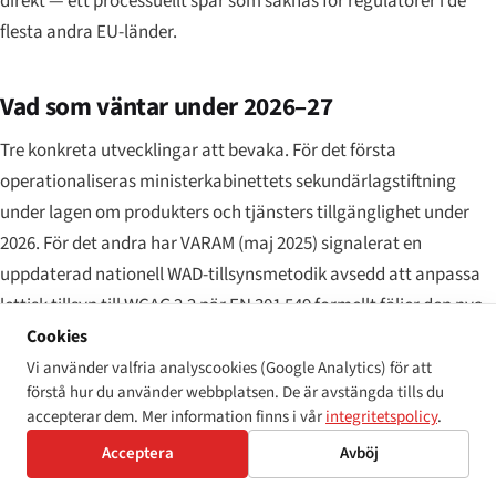
direkt — ett processuellt spår som saknas för regulatorer i de
flesta andra EU-länder.
Vad som väntar under 2026–27
Tre konkreta utvecklingar att bevaka. För det första
operationaliseras ministerkabinettets sekundärlagstiftning
under lagen om produkters och tjänsters tillgänglighet under
2026. För det andra har VARAM (maj 2025) signalerat en
uppdaterad nationell WAD-tillsynsmetodik avsedd att anpassa
lettisk tillsyn till WCAG 2.2 när EN 301 549 formellt följer den nya
versionen, med ett mål att anta den i början av 2027. För det
Cookies
tredje förbereder ombudsmannens kansli en heltäckande
Vi använder valfria analyscookies (Google Analytics) för att
förstå hur du använder webbplatsen. De är avstängda tills du
tillgänglighetsrättsrapport till Saeima för perioden 2020–25.
accepterar dem. Mer information finns i vår
integritetspolicy
.
Lettlands nästa periodiska rapport till CRPD-kommittén förfaller
Acceptera
Avböj
2027, och genomförandet av tillgänglighet under WAD- och EAA-