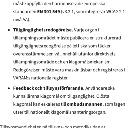
måste uppfylla den harmoniserade europeiska
standarden
EN 301 549
(v3.2.1, som integrerar WCAG 2.1
nivå AA).
Tillgänglighetsredogörelse.
Varje organ i
tillämpningsområdet måste publicera en strukturerad
tillgänglighetsredogörelse på lettiska som täcker
överensstämmelsenivå, innehåll utanför direktivets
tillämpningsområde och en klagomålsmekanism.
Redogörelsen måste vara maskinläsbar och registreras i
VARAM:s nationella register.
Feedback och tillsynsförfarande.
Användare ska
kunna lämna klagomål om tillgänglighet. Olösta
klagomål kan eskaleras till
ombudsmannen
, som lagen
utser till nationellt klagomålshanteringsorgan.
Tillsynsmyndigheten på tillsyns- och metodiksidan är