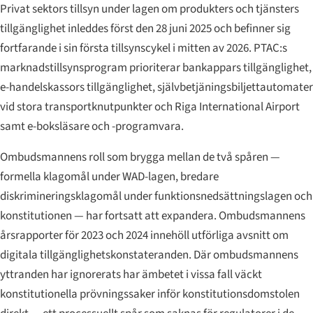
Privat sektors tillsyn under lagen om produkters och tjänsters
tillgänglighet inleddes först den 28 juni 2025 och befinner sig
fortfarande i sin första tillsynscykel i mitten av 2026. PTAC:s
marknadstillsynsprogram prioriterar bankappars tillgänglighet,
e-handelskassors tillgänglighet, självbetjäningsbiljettautomater
vid stora transportknutpunkter och Riga International Airport
samt e-boksläsare och -programvara.
Ombudsmannens roll som brygga mellan de två spåren —
formella klagomål under WAD-lagen, bredare
diskrimineringsklagomål under funktionsnedsättningslagen och
konstitutionen — har fortsatt att expandera. Ombudsmannens
årsrapporter för 2023 och 2024 innehöll utförliga avsnitt om
digitala tillgänglighetskonstateranden. Där ombudsmannens
yttranden har ignorerats har ämbetet i vissa fall väckt
konstitutionella prövningssaker inför konstitutionsdomstolen