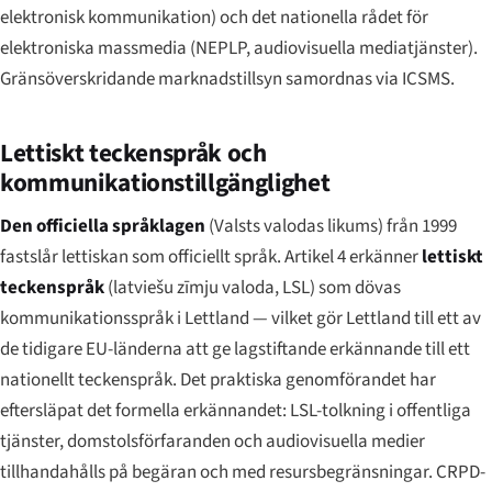
elektronisk kommunikation) och det nationella rådet för
elektroniska massmedia (NEPLP, audiovisuella mediatjänster).
Gränsöverskridande marknadstillsyn samordnas via ICSMS.
Lettiskt teckenspråk och
kommunikationstillgänglighet
Den officiella språklagen
(
Valsts valodas likums
) från 1999
fastslår lettiskan som officiellt språk. Artikel 4 erkänner
lettiskt
teckenspråk
(
latviešu zīmju valoda
, LSL) som dövas
kommunikationsspråk i Lettland — vilket gör Lettland till ett av
de tidigare EU-länderna att ge lagstiftande erkännande till ett
nationellt teckenspråk. Det praktiska genomförandet har
eftersläpat det formella erkännandet: LSL-tolkning i offentliga
tjänster, domstolsförfaranden och audiovisuella medier
tillhandahålls på begäran och med resursbegränsningar. CRPD-