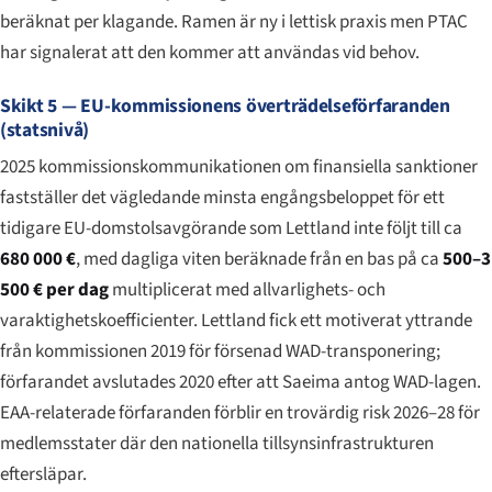
beräknat per klagande. Ramen är ny i lettisk praxis men PTAC
har signalerat att den kommer att användas vid behov.
Skikt 5 — EU-kommissionens överträdelseförfaranden
(statsnivå)
2025 kommissionskommunikationen om finansiella sanktioner
fastställer det vägledande minsta engångsbeloppet för ett
tidigare EU-domstolsavgörande som Lettland inte följt till ca
680 000 €
, med dagliga viten beräknade från en bas på ca
500–3
500 € per dag
multiplicerat med allvarlighets- och
varaktighetskoefficienter. Lettland fick ett motiverat yttrande
från kommissionen 2019 för försenad WAD-transponering;
förfarandet avslutades 2020 efter att Saeima antog WAD-lagen.
EAA-relaterade förfaranden förblir en trovärdig risk 2026–28 för
medlemsstater där den nationella tillsynsinfrastrukturen
eftersläpar.