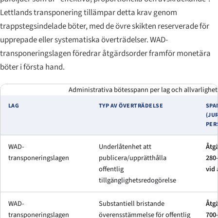
Lettlands transponering tillämpar detta krav genom
trappstegsindelade böter, med de övre skikten reserverade för
upprepade eller systematiska överträdelser. WAD-
transponeringslagen föredrar åtgärdsorder framför monetära
böter i första hand.
Administrativa bötesspann per lag och allvarlighetsg
LAG
TYP AV ÖVERTRÄDELSE
SPA
(JU
PER
WAD-
Underlåtenhet att
Åtg
transponeringslagen
publicera/upprätthålla
280
offentlig
vid 
tillgänglighetsredogörelse
WAD-
Substantiell bristande
Åtg
transponeringslagen
överensstämmelse för offentlig
700