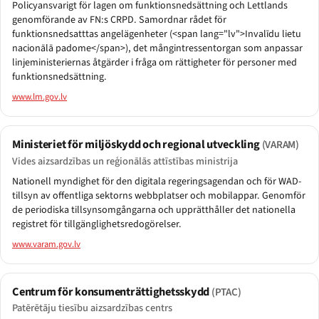
Policyansvarigt för lagen om funktionsnedsättning och Lettlands
genomförande av FN:s CRPD. Samordnar rådet för
funktionsnedsatttas angelägenheter (<span lang="lv">Invalīdu lietu
nacionālā padome</span>), det mångintressentorgan som anpassar
linjeministeriernas åtgärder i fråga om rättigheter för personer med
funktionsnedsättning.
www.lm.gov.lv
Ministeriet för miljöskydd och regional utveckling
(VARAM)
Vides aizsardzības un reģionālās attīstības ministrija
Nationell myndighet för den digitala regeringsagendan och för WAD-
tillsyn av offentliga sektorns webbplatser och mobilappar. Genomför
de periodiska tillsynsomgångarna och upprätthåller det nationella
registret för tillgänglighetsredogörelser.
www.varam.gov.lv
Centrum för konsumenträttighetsskydd
(PTAC)
Patērētāju tiesību aizsardzības centrs