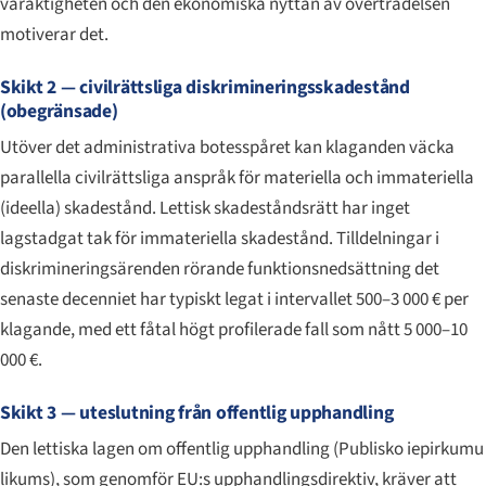
varaktigheten och den ekonomiska nyttan av överträdelsen
motiverar det.
Skikt 2 — civilrättsliga diskrimineringsskadestånd
(obegränsade)
Utöver det administrativa botesspåret kan klaganden väcka
parallella civilrättsliga anspråk för materiella och immateriella
(ideella) skadestånd. Lettisk skadeståndsrätt har inget
lagstadgat tak för immateriella skadestånd. Tilldelningar i
diskrimineringsärenden rörande funktionsnedsättning det
senaste decenniet har typiskt legat i intervallet 500–3 000 € per
klagande, med ett fåtal högt profilerade fall som nått 5 000–10
000 €.
Skikt 3 — uteslutning från offentlig upphandling
Den lettiska lagen om offentlig upphandling (
Publisko iepirkumu
likums
), som genomför EU:s upphandlingsdirektiv, kräver att