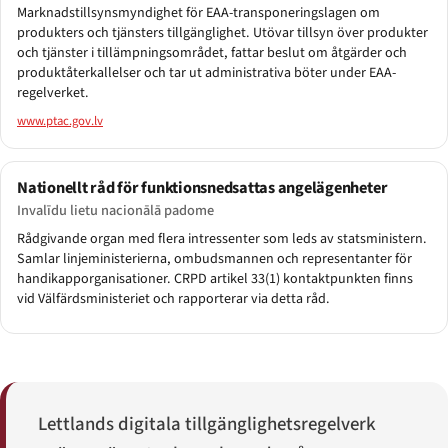
Marknadstillsynsmyndighet för EAA-transponeringslagen om
produkters och tjänsters tillgänglighet. Utövar tillsyn över produkter
och tjänster i tillämpningsområdet, fattar beslut om åtgärder och
produktåterkallelser och tar ut administrativa böter under EAA-
regelverket.
www.ptac.gov.lv
Nationellt råd för funktionsnedsattas angelägenheter
Invalīdu lietu nacionālā padome
Rådgivande organ med flera intressenter som leds av statsministern.
Samlar linjeministerierna, ombudsmannen och representanter för
handikapporganisationer. CRPD artikel 33(1) kontaktpunkten finns
vid Välfärdsministeriet och rapporterar via detta råd.
Lettlands digitala tillgänglighetsregelverk