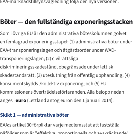
EAA-marknadstillsynsvägledning följa den nya versionen.
Böter — den fullständiga exponeringsstacken
Som i övriga EU är den administrativa böteskolumnen golvet i
en femlagrad exponeringsstapel: (1) administrativa böter under
EAA-transponeringslagen och åtgärdsorder under WAD-
transponeringslagen; (2) civilrättsliga
diskrimineringsskadestånd, obegränsade under lettisk
skadeståndsrätt; (3) uteslutning från offentlig upphandling; (4)
konsumentskydds-/kollektiv exponering; och (5) EU-
kommissionens överträdelseförfaranden. Alla belopp nedan
anges i
euro
(Lettland antog euron den 1 januari 2014).
Skikt 1 — administrativa böter
EAA:s artikel 30 förpliktar varje medlemsstat att fastställa
påföljder som är "effektiva, proportionella och avskräckande".