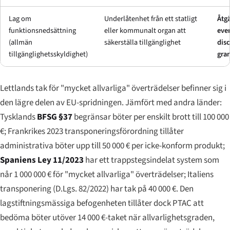
Lag om
Underlåtenhet från ett statligt
Åtg
funktionsnedsättning
eller kommunalt organ att
eve
(allmän
säkerställa tillgänglighet
disc
tillgänglighetsskyldighet)
gra
Lettlands tak för "mycket allvarliga" överträdelser befinner sig i
den lägre delen av EU-spridningen. Jämfört med andra länder:
Tysklands
BFSG §37
begränsar böter per enskilt brott till 100 000
€; Frankrikes 2023 transponeringsförordning tillåter
administrativa böter upp till 50 000 € per icke-konform produkt;
Spaniens Ley 11/2023
har ett trappstegsindelat system som
når 1 000 000 € för "mycket allvarliga" överträdelser; Italiens
transponering (D.Lgs. 82/2022) har tak på 40 000 €. Den
lagstiftningsmässiga befogenheten tillåter dock PTAC att
bedöma böter utöver 14 000 €-taket när allvarlighetsgraden,