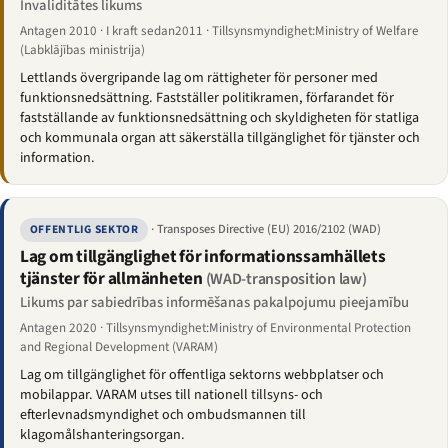
Invaliditātes likums
Antagen 2010 · I kraft sedan2011 · Tillsynsmyndighet:Ministry of Welfare
(Labklājības ministrija)
Lettlands övergripande lag om rättigheter för personer med
funktionsnedsättning. Fastställer politikramen, förfarandet för
fastställande av funktionsnedsättning och skyldigheten för statliga
och kommunala organ att säkerställa tillgänglighet för tjänster och
information.
· Transposes Directive (EU) 2016/2102 (WAD)
OFFENTLIG SEKTOR
Lag om tillgänglighet för informationssamhällets
tjänster för allmänheten
(WAD-transposition law)
Likums par sabiedrības informēšanas pakalpojumu pieejamību
Antagen 2020 · Tillsynsmyndighet:Ministry of Environmental Protection
and Regional Development (VARAM)
Lag om tillgänglighet för offentliga sektorns webbplatser och
mobilappar. VARAM utses till nationell tillsyns- och
efterlevnadsmyndighet och ombudsmannen till
klagomålshanteringsorgan.