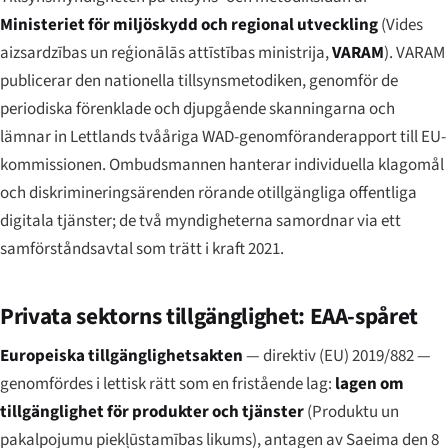
Ministeriet för miljöskydd och regional utveckling
(
Vides
aizsardzības un reģionālās attīstības ministrija
,
VARAM
). VARAM
publicerar den nationella tillsynsmetodiken, genomför de
periodiska förenklade och djupgående skanningarna och
lämnar in Lettlands tvååriga WAD-genomföranderapport till EU-
kommissionen. Ombudsmannen hanterar individuella klagomål
och diskrimineringsärenden rörande otillgängliga offentliga
digitala tjänster; de två myndigheterna samordnar via ett
samförståndsavtal som trätt i kraft 2021.
Privata sektorns tillgänglighet: EAA-spåret
Europeiska tillgänglighetsakten
— direktiv (EU) 2019/882 —
genomfördes i lettisk rätt som en fristående lag:
lagen om
tillgänglighet för produkter och tjänster
(
Produktu un
pakalpojumu piekļūstamības likums
), antagen av Saeima den 8