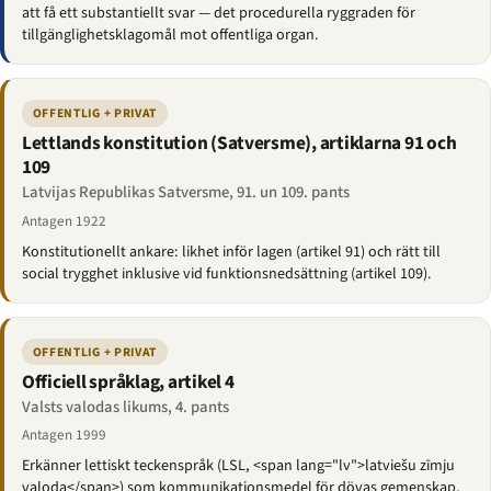
att få ett substantiellt svar — det procedurella ryggraden för
tillgänglighetsklagomål mot offentliga organ.
OFFENTLIG + PRIVAT
Lettlands konstitution (Satversme), artiklarna 91 och
109
Latvijas Republikas Satversme, 91. un 109. pants
Antagen 1922
Konstitutionellt ankare: likhet inför lagen (artikel 91) och rätt till
social trygghet inklusive vid funktionsnedsättning (artikel 109).
OFFENTLIG + PRIVAT
Officiell språklag, artikel 4
Valsts valodas likums, 4. pants
Antagen 1999
Erkänner lettiskt teckenspråk (LSL, <span lang="lv">latviešu zīmju
valoda</span>) som kommunikationsmedel för dövas gemenskap.