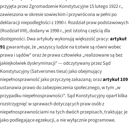
przyjęta przez Zgromadzenie Konstytucyjne 15 lutego 1922 r.,
zawieszona w okresie sowieckim i przywrócona w pełni po
deklaracji niepodległości z 1990 r. Rozdział praw podstawowych
(Rozdział VIII), dodany w 1998 r., jest istotną częścią dla
dostępności. Dwa artykuły wykonują większość pracy:
artykuł
91
gwarantuje, że „wszyscy ludzie na Łotwie są równi wobec
prawa i sądów“ oraz że prawa człowieka „realizowane są bez
jakiejkolwiek dyskryminacji“ — odczytywany przez Sąd
Konstytucyjny (
Satversmes tiesa
) jako obejmujący
niepełnosprawność jako przyczynę zakazaną; oraz
artykuł 109
ustanawia prawo do zabezpieczenia społecznego, w tym „w
przypadku niepełnosprawności“. Sąd Konstytucyjny oparł kilka
rozstrzygnięć w sprawach dotyczących praw osób z
niepełnosprawnościami na tych dwóch przepisach, traktując je
jako podlegające egzekucji, a nie wyłącznie programowe.