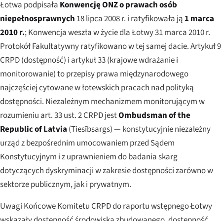
Łotwa podpisała
Konwencję ONZ o prawach osób
niepełnosprawnych
18 lipca 2008 r. i ratyfikowała ją
1 marca
2010 r.
; Konwencja weszła w życie dla Łotwy 31 marca 2010 r.
Protokół Fakultatywny ratyfikowano w tej samej dacie. Artykuł 9
CRPD (dostępność) i artykuł 33 (krajowe wdrażanie i
monitorowanie) to przepisy prawa międzynarodowego
najczęściej cytowane w łotewskich pracach nad polityką
dostępności. Niezależnym mechanizmem monitorującym w
rozumieniu art. 33 ust. 2 CRPD jest
Ombudsman of the
Republic of Latvia
(
Tiesībsargs
) — konstytucyjnie niezależny
urząd z bezpośrednim umocowaniem przed Sądem
Konstytucyjnym i z uprawnieniem do badania skarg
dotyczących dyskryminacji w zakresie dostępności zarówno w
sektorze publicznym, jak i prywatnym.
Uwagi Końcowe Komitetu CRPD do raportu wstępnego Łotwy
wskazały dostępność środowiska zbudowanego, dostępność