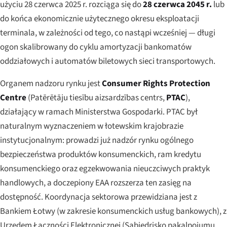
użyciu 28 czerwca 2025 r. rozciąga się do
28 czerwca 2045 r.
lub
do końca ekonomicznie użytecznego okresu eksploatacji
terminala, w zależności od tego, co nastąpi wcześniej — długi
ogon skalibrowany do cyklu amortyzacji bankomatów
oddziałowych i automatów biletowych sieci transportowych.
Organem nadzoru rynku jest
Consumer Rights Protection
Centre
(
Patērētāju tiesību aizsardzības centrs
,
PTAC
),
działający w ramach Ministerstwa Gospodarki. PTAC był
naturalnym wyznaczeniem w łotewskim krajobrazie
instytucjonalnym: prowadzi już nadzór rynku ogólnego
bezpieczeństwa produktów konsumenckich, ram kredytu
konsumenckiego oraz egzekwowania nieuczciwych praktyk
handlowych, a doczepiony EAA rozszerza ten zasięg na
dostępność. Koordynacja sektorowa przewidziana jest z
Bankiem Łotwy (w zakresie konsumenckich usług bankowych), z
Urzędem Łączności Elektronicznej (
Sabiedrisko pakalpojumu