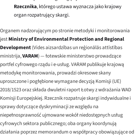
Rzecznika
, którego ustawa wyznacza jako krajowy
organ rozpatrujący skargi.
Organem nadzorującym po stronie metodyki i monitorowania
jest
Ministry of Environmental Protection and Regional
Development
(
Vides aizsardzības un reģionālās attīstības
ministrija
,
VARAM
) — łotewskie ministerstwo prowadzące
portfel cyfrowego rządu i e-usług. VARAM publikuje krajową
metodykę monitorowania, prowadzi okresowe skany
uproszczone i pogłębione wymagane decyzją Komisji (UE)
2018/1523 oraz składa dwuletni raport Łotwy z wdrażania WAD
Komisji Europejskiej. Rzecznik rozpatruje skargi indywidualne i
sprawy dotyczące dyskryminacji ze względu na
niepełnosprawność ujmowane wokół niedostępnych usług
cyfrowych sektora publicznego; oba organy koordynują
działania poprzez memorandum o współpracy obowiązujące od