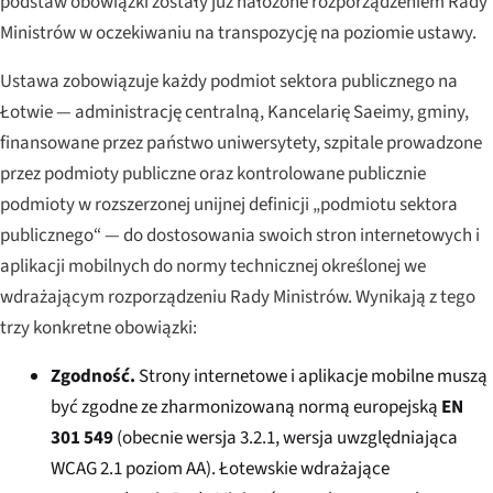
podstaw obowiązki zostały już nałożone rozporządzeniem Rady
Ministrów w oczekiwaniu na transpozycję na poziomie ustawy.
Ustawa zobowiązuje każdy podmiot sektora publicznego na
Łotwie — administrację centralną, Kancelarię Saeimy, gminy,
finansowane przez państwo uniwersytety, szpitale prowadzone
przez podmioty publiczne oraz kontrolowane publicznie
podmioty w rozszerzonej unijnej definicji „podmiotu sektora
publicznego“ — do dostosowania swoich stron internetowych i
aplikacji mobilnych do normy technicznej określonej we
wdrażającym rozporządzeniu Rady Ministrów. Wynikają z tego
trzy konkretne obowiązki:
Zgodność.
Strony internetowe i aplikacje mobilne muszą
być zgodne ze zharmonizowaną normą europejską
EN
301 549
(obecnie wersja 3.2.1, wersja uwzględniająca
WCAG 2.1 poziom AA). Łotewskie wdrażające