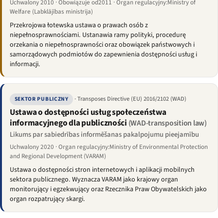
Uchwalony 2010 · Obowiązuje od2011 · Organ regulacyjny:Ministry of
Welfare (Labklājības ministrija)
Przekrojowa łotewska ustawa o prawach osób z
niepełnosprawnościami. Ustanawia ramy polityki, procedurę
orzekania o niepełnosprawności oraz obowiązek państwowych i
samorządowych podmiotów do zapewnienia dostępności usług i
informacji.
· Transposes Directive (EU) 2016/2102 (WAD)
SEKTOR PUBLICZNY
Ustawa o dostępności usług społeczeństwa
informacyjnego dla publiczności
(WAD-transposition law)
Likums par sabiedrības informēšanas pakalpojumu pieejamību
Uchwalony 2020 · Organ regulacyjny:Ministry of Environmental Protection
and Regional Development (VARAM)
Ustawa o dostępności stron internetowych i aplikacji mobilnych
sektora publicznego. Wyznacza VARAM jako krajowy organ
monitorujący i egzekwujący oraz Rzecznika Praw Obywatelskich jako
organ rozpatrujący skargi.