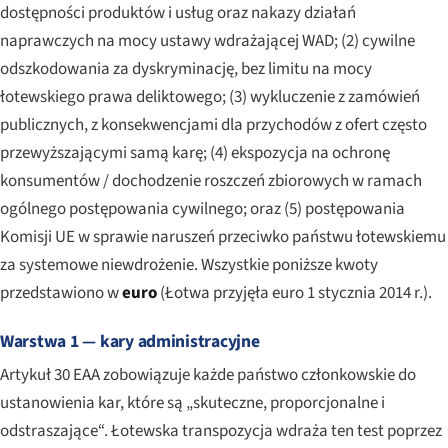
dostępności produktów i usług oraz nakazy działań
naprawczych na mocy ustawy wdrażającej WAD; (2) cywilne
odszkodowania za dyskryminację, bez limitu na mocy
łotewskiego prawa deliktowego; (3) wykluczenie z zamówień
publicznych, z konsekwencjami dla przychodów z ofert często
przewyższającymi samą karę; (4) ekspozycja na ochronę
konsumentów / dochodzenie roszczeń zbiorowych w ramach
ogólnego postępowania cywilnego; oraz (5) postępowania
Komisji UE w sprawie naruszeń przeciwko państwu łotewskiemu
za systemowe niewdrożenie. Wszystkie poniższe kwoty
przedstawiono w
euro
(Łotwa przyjęła euro 1 stycznia 2014 r.).
Warstwa 1 — kary administracyjne
Artykuł 30 EAA zobowiązuje każde państwo członkowskie do
ustanowienia kar, które są „skuteczne, proporcjonalne i
odstraszające“. Łotewska transpozycja wdraża ten test poprzez