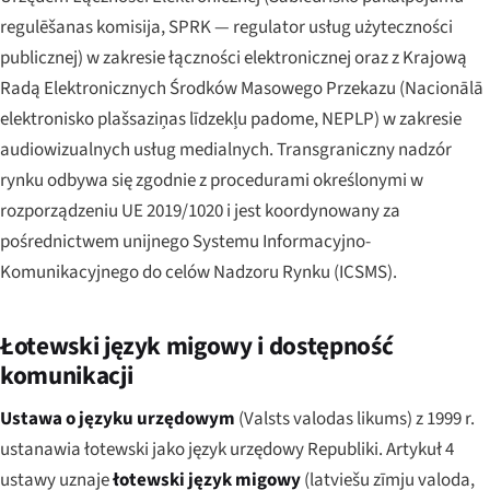
regulēšanas komisija
, SPRK — regulator usług użyteczności
publicznej) w zakresie łączności elektronicznej oraz z Krajową
Radą Elektronicznych Środków Masowego Przekazu (
Nacionālā
elektronisko plašsaziņas līdzekļu padome
, NEPLP) w zakresie
audiowizualnych usług medialnych. Transgraniczny nadzór
rynku odbywa się zgodnie z procedurami określonymi w
rozporządzeniu UE 2019/1020 i jest koordynowany za
pośrednictwem unijnego Systemu Informacyjno-
Komunikacyjnego do celów Nadzoru Rynku (ICSMS).
Łotewski język migowy i dostępność
komunikacji
Ustawa o języku urzędowym
(
Valsts valodas likums
) z 1999 r.
ustanawia łotewski jako język urzędowy Republiki. Artykuł 4
ustawy uznaje
łotewski język migowy
(
latviešu zīmju valoda
,