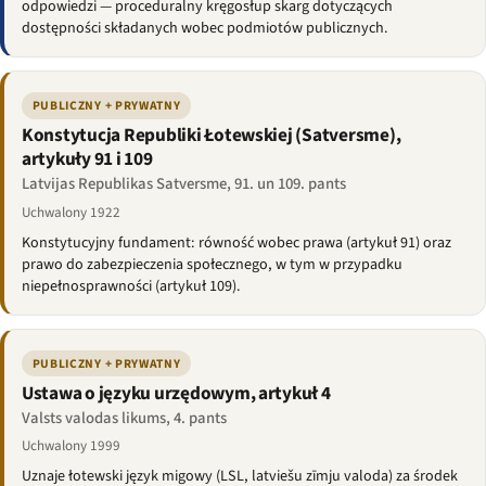
odpowiedzi — proceduralny kręgosłup skarg dotyczących
dostępności składanych wobec podmiotów publicznych.
PUBLICZNY + PRYWATNY
Konstytucja Republiki Łotewskiej (Satversme),
artykuły 91 i 109
Latvijas Republikas Satversme, 91. un 109. pants
Uchwalony 1922
Konstytucyjny fundament: równość wobec prawa (artykuł 91) oraz
prawo do zabezpieczenia społecznego, w tym w przypadku
niepełnosprawności (artykuł 109).
PUBLICZNY + PRYWATNY
Ustawa o języku urzędowym, artykuł 4
Valsts valodas likums, 4. pants
Uchwalony 1999
Uznaje łotewski język migowy (LSL, latviešu zīmju valoda) za środek