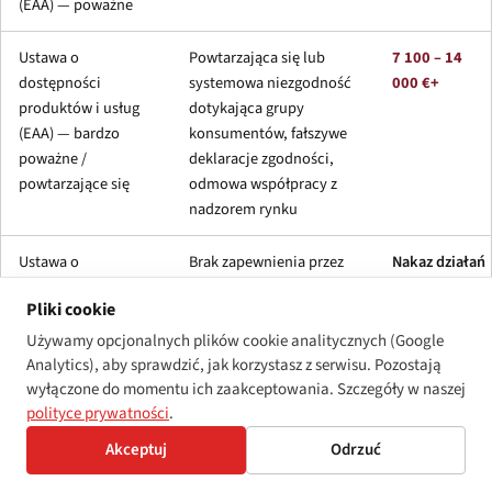
(EAA) — poważne
Ustawa o
Powtarzająca się lub
7 100 – 14
dostępności
systemowa niezgodność
000 €+
produktów i usług
dotykająca grupy
(EAA) — bardzo
konsumentów, fałszywe
poważne /
deklaracje zgodności,
powtarzające się
odmowa współpracy z
nadzorem rynku
Ustawa o
Brak zapewnienia przez
Nakaz działań
niepełnosprawności
podmiot państwowy lub
naprawczych;
Pliki cookie
(ogólny obowiązek
samorządowy
potencjalne
dostępności)
dostępności usług lub
postępowanie
Używamy opcjonalnych plików cookie analitycznych (Google
informacji
dyscyplinarne
Analytics), aby sprawdzić, jak korzystasz z serwisu. Pozostają
wyłączone do momentu ich zaakceptowania. Szczegóły w naszej
polityce prywatności
.
Pułap progu „bardzo poważnego“ Łotwy plasuje się na dolnym
Akceptuj
Odrzuć
końcu ogólnounijnego rozrzutu. Dla porównania: niemiecka