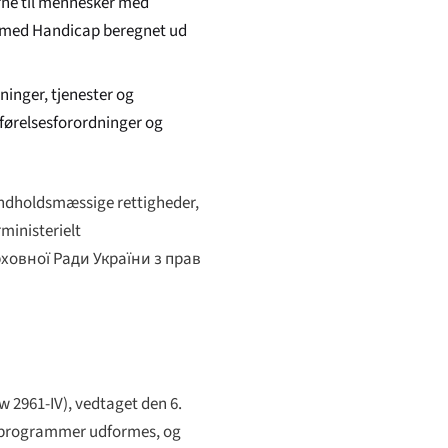
erne til mennesker med
er med Handicap beregnet ud
sninger, tjenester og
mførelsesforordninger og
 indholdsmæssige rettigheder,
ministerielt
овної Ради України з прав
aw 2961-IV), vedtaget den 6.
ngsprogrammer udformes, og