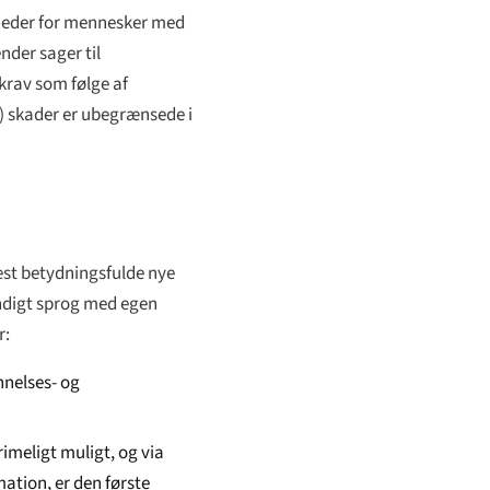
igheder for mennesker med
nder sager til
krav som følge af
e) skader er ubegrænsede i
est betydningsfulde nye
ndigt sprog med egen
r:
nnelses- og
imeligt muligt, og via
mation, er den første