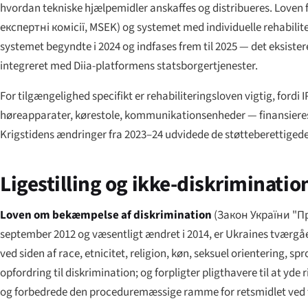
hvordan tekniske hjælpemidler anskaffes og distribueres. Loven 
експертні комісії
, MSEK) og systemet med individuelle rehabili
systemet begyndte i 2024 og indfases frem til 2025 — det eksiste
integreret med Diia-platformens statsborgertjenester.
For tilgængelighed specifikt er rehabiliteringsloven vigtig, for
høreapparater, kørestole, kommunikationsenheder — finansieres
Krigstidens ændringer fra 2023–24 udvidede de støtteberettiged
Ligestilling og ikke-diskriminatio
Loven om bekæmpelse af diskrimination
(
Закон України "Пр
september 2012 og væsentligt ændret i 2014, er Ukraines tværg
ved siden af race, etnicitet, religion, køn, seksuel orientering, s
opfordring til diskrimination; og forpligter pligthavere til at 
og forbedrede den proceduremæssige ramme for retsmidlet ved 