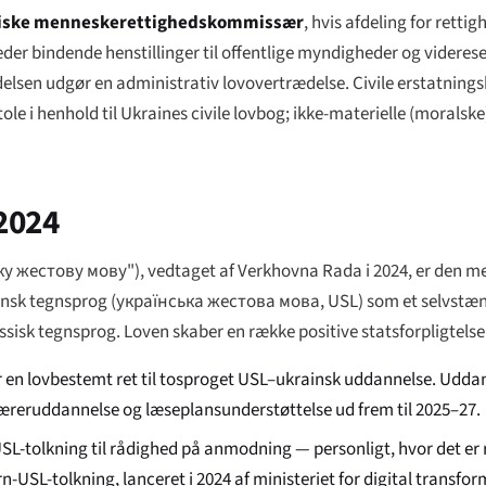
riske menneskerettighedskommissær
, hvis afdeling for rett
der bindende henstillinger til offentlige myndigheder og viderese
sen udgør en administrativ lovovertrædelse. Civile erstatnings
le i henhold til Ukraines civile lovbog; ikke-materielle (moralsk
2024
ку жестову мову"
), vedtaget af Verkhovna Rada i 2024, er den m
insk tegnsprog (
українська жестова мова
, USL) som et selvstæ
ussisk tegnsprog. Loven skaber en række positive statsforpligtelse
r en lovbestemt ret til tosproget USL–ukrainsk uddannelse. Udda
læreruddannelse og læseplansunderstøttelse ud frem til 2025–27.
USL-tolkning til rådighed på anmodning — personligt, hvor det er r
rn-USL-tolkning, lanceret i 2024 af ministeriet for digital transfor