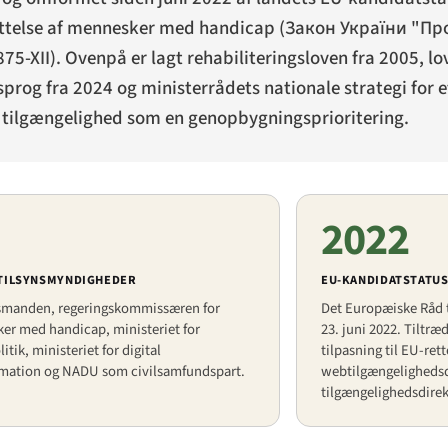
yttelse af mennesker med handicap (
Закон України "Пр
875-XII). Ovenpå er lagt rehabiliteringsloven fra 2005,
prog fra 2024 og ministerrådets nationale strategi for et
 tilgængelighed som en genopbygningsprioritering.
2022
 TILSYNSMYNDIGHEDER
EU-KANDIDATSTATU
anden, regeringskommissæren for
Det Europæiske Råd t
er med handicap, ministeriet for
23. juni 2022. Tiltr
itik, ministeriet for digital
tilpasning til EU-ret
rmation og NADU som civilsamfundspart.
webtilgængelighedsd
tilgængelighedsdirek