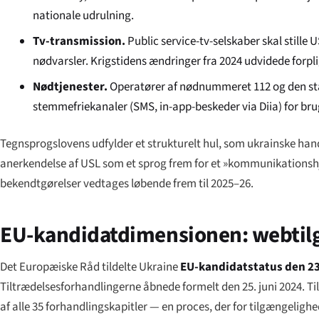
nationale udrulning.
Tv-transmission.
Public service-tv-selskaber skal stille
nødvarsler. Krigstidens ændringer fra 2024 udvidede forpl
Nødtjenester.
Operatører af nødnummeret 112 og den sta
stemmefriekanaler (SMS, in-app-beskeder via Diia) for brug
Tegnsprogslovens udfylder et strukturelt hul, som ukrainske han
anerkendelse af USL som et sprog frem for et »kommunikationshj
bekendtgørelser vedtages løbende frem til 2025–26.
EU-kandidatdimensionen: webtilg
Det Europæiske Råd tildelte Ukraine
EU-kandidatstatus den 23
Tiltrædelsesforhandlingerne åbnede formelt den 25. juni 2024. Ti
af alle 35 forhandlingskapitler — en proces, der for tilgængelig