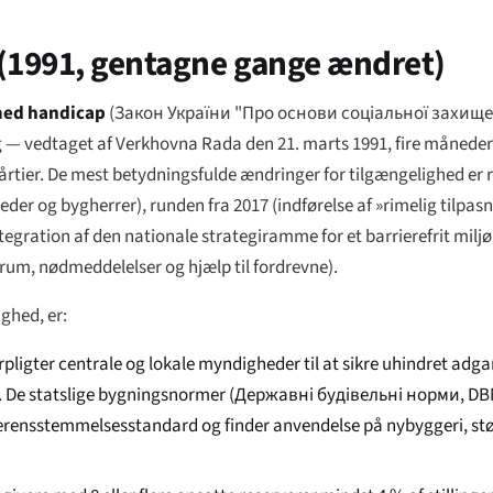
 (1991, gentagne gange ændret)
med handicap
(
Закон України "Про основи соціальної захищен
ning — vedtaget af Verkhovna Rada den 21. marts 1991, fire måned
årtier. De mest betydningsfulde ændringer for tilgængelighed er r
r og bygherrer), runden fra 2017 (indførelse af »rimelig tilpasni
tegration af den nationale strategiramme for et barrierefrit miljø
um, nødmeddelelser og hjælp til fordrevne).
ghed, er:
rpligter centrale og lokale myndigheder til at sikre uhindret adgan
 De statslige bygningsnormer (
Державні будівельні норми
, DB
verensstemmelsesstandard og finder anvendelse på nybyggeri, stø