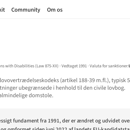
kit
Community
Om os
 with Disabilities (Law 875-XII) · Vedtaget 1991 · Valuta for sanktioner:
lovovertrædelseskodeks (artikel 188-39 m.fl.), typisk 
ninger ubegrænsede i henhold til den civile lovbog.
almindelige domstole.
sigt fundament fra 1991, der er ændret og udvidet over 
96 og omformet siden juni 2022 af landets EU-kandidatst