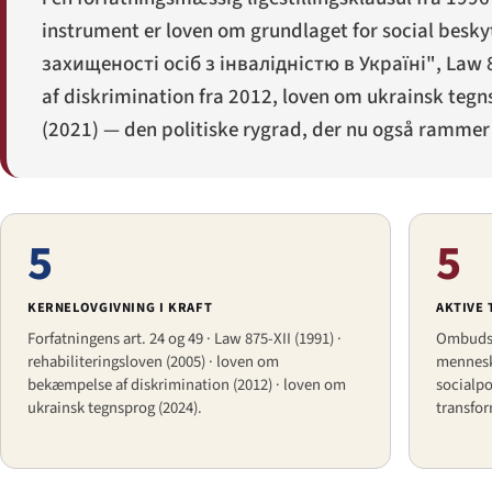
instrument er loven om grundlaget for social besk
захищеності осіб з інвалідністю в Україні"
, Law 
af diskrimination fra 2012, loven om ukrainsk tegns
(2021) — den politiske rygrad, der nu også rammer
5
5
KERNELOVGIVNING I KRAFT
AKTIVE
Forfatningens art. 24 og 49 · Law 875-XII (1991) ·
Ombudsm
rehabiliteringsloven (2005) · loven om
mennesk
bekæmpelse af diskrimination (2012) · loven om
socialpol
ukrainsk tegnsprog (2024).
transfo