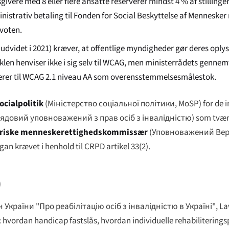
givere med 8 eller flere ansatte reserverer mindst 4 % af stilling
nistrativ betaling til Fonden for Social Beskyttelse af Mennesk
kvoten.
17, udvidet i 2021) kræver, at offentlige myndigheder gør deres oply
len henviser ikke i sig selv til WCAG, men ministerrådets genne
ererer til WCAG 2.1 niveau AA som overensstemmelsesmålestok.
ocialpolitik
(
Міністерство соціальної політики
, MoSP) for de
ядовий уповноважений з прав осіб з інвалідністю
) som tvær
ariske menneskerettighedskommissær
(
Уповноважений Верх
 krævet i henhold til CRPD artikel 33(2).
)
 України "Про реабілітацію осіб з інвалідністю в Україні"
, L
t: hvordan handicap fastslås, hvordan individuelle rehabiliteri