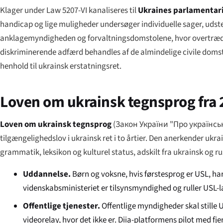
Klager under Law 5207-VI kanaliseres til
Ukraines parlamenta
handicap og lige muligheder undersøger individuelle sager, udste
anklagemyndigheden og forvaltningsdomstolene, hvor overtrædel
diskriminerende adfærd behandles af de almindelige civile domsto
henhold til ukrainsk erstatningsret.
Loven om ukrainsk tegnsprog fra 
Loven om ukrainsk tegnsprog
(
Закон України "Про українсь
tilgængelighedslov i ukrainsk ret i to årtier. Den anerkender ukra
grammatik, leksikon og kulturel status, adskilt fra ukrainsk og r
Uddannelse.
Børn og voksne, hvis førstesprog er USL, ha
videnskabsministeriet er tilsynsmyndighed og ruller USL-
Offentlige tjenester.
Offentlige myndigheder skal stille 
videorelay, hvor det ikke er. Diia-platformens pilot med fje