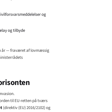
civilforsvarsmeddelelser og
lay og tilbyde
n år — fraværet af lovmæssig
inisterrådets
orisonten
invasion.
orden til EU-retten på tværs
et
(direktiv (EU) 2016/2102) og