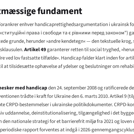
tatmæssige fundament
 forankrer enhver handicaprettighedsargumentation i ukrainsk fo
ституційні права і свободи та є рівними перед законом"
) g
stede grunde, herunder »andre kendetegn« — den tekstuelle krog,
gsklausulen.
Artikel 49
garanterer retten til social tryghed, »heru
e ved lov fastsatte tilfælde«. Handicap falder klart inden for art
l at tilsidesætte ophævelse af ydelser og beslutninger om rehabi
nnesker med handicap
den 24. september 2008 og ratificerede
tionen trådte i kraft for Ukraine den 6. marts 2010. Artikel 9 (ti
åbte CRPD-bestemmelser i ukrainske politikdokumenter. CRPD-ko
v uddannelse, deinstitutionalisering, tilgængelighed i det bygged
 nationale strategi for et barrierefrit miljø fra 2021 og loven
e periodiske rapport forventes at indgå i 2026-gennemgangscyklu