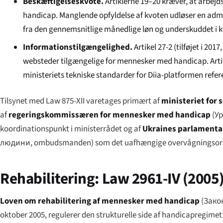
Beskæftigelseskvote.
Artiklerne 19–20 kræver, at arbejds
handicap. Manglende opfyldelse af kvoten udløser en admi
fra den gennemsnitlige månedlige løn og underskuddet i 
Informationstilgængelighed.
Artikel 27-2 (tilføjet i 20
websteder tilgængelige for mennesker med handicap. Artik
ministeriets tekniske standarder for Diia-platformen ref
Tilsynet med Law 875-XII varetages primært af
ministeriet for s
af
regeringskommissæren for mennesker med handicap
(
Ур
koordinationspunkt i ministerrådet og af
Ukraines parlament
людини
, ombudsmanden) som det uafhængige overvågningsorgan
Rehabilitering: Law 2961-IV (2005
Loven om rehabilitering af mennesker med handicap
(
Закон
oktober 2005, regulerer den strukturelle side af handicapregime