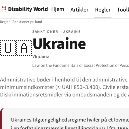
Disability World
Hjem
Artikler
Regler
Tool
Regler
·
Sanktioner pr. land
SANKTIONER · UKRAINE
Ukraine
🇺🇦
Україна
Law on the Fundamentals of Social Protection of Persons
Administrative bøder i henhold til den administrative 
minimumsindkomster (≈ UAH 850–3.400). Civile erstat
Diskriminationsretsmidler via ombudsmanden og de 
Ukraines tilgængelighedsregime hviler på et lovmæs
i en forfatningsmæssig ligestillingsklausul fra 19