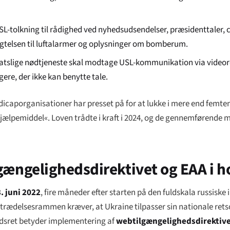
 USL-tolkning til rådighed ved nyhedsudsendelser, præsidenttaler, 
igtelsen til luftalarmer og oplysninger om bomberum.
tslige nødtjeneste skal modtage USL-kommunikation via videore
ere, der ikke kan benytte tale.
dicaporganisationer har presset på for at lukke i mere end femte
ælpemiddel«. Loven trådte i kraft i 2024, og de gennemførende m
ængelighedsdirektivet og EAA i h
. juni 2022
, fire måneder efter starten på den fuldskala russiske 
ltrædelsesrammen kræver, at Ukraine tilpasser sin nationale rets
hedsret betyder implementering af
webtilgængelighedsdirektiv