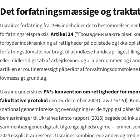
Det forfatningsmæssige og trak
Ukraines forfatning fra 1996 indeholder de to bestemmelser, der
forfatningsretspraksis.
Artikel 24
(
"Громадяни мають рівні кон
forbyder indskrænkning af rettigheder på oplistede og ikke-opli
forfatningsdomstol har brugt til at indlæse handicap i ligestillin
eller midlertidigt tab af arbejdsevne« og »i alderdommen og i andr
artiklen er routinemæssigt påberåbt af forvaltningsdomstolene ti
lovmæssigt grundlag.
Ukraine underskrev
FN's konvention om rettigheder for me
fakultative protokol
den 16. december 2009 (Law 1767-VI). Konven
(national gennemførelse og overvågning) er de hyppigst påber
bemærkninger til Ukraines første rapport (2015) pegede på inklusi
sammenhængende digitalt tilgængelighedsregime — emner, som den
2024 eksplicit adresserer. Ukraines kombinerede anden og tredj