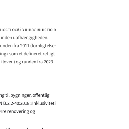
ості осіб з інвалідністю в
er inden uafhængigheden.
unden fra 2011 (forpligtelser
ng« som et defineret retligt
 i loven) og runden fra 2023
g til bygninger, offentlig
N B.2.2-40:2018 »Inklusivitet i
rre renovering og