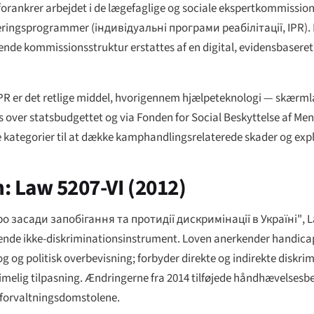
forankrer arbejdet i de lægefaglige og sociale ekspertkommission
teringsprogrammer (
індивідуальні програми реабілітації
, IPR)
rende kommissionsstruktur erstattes af en digital, evidensbasere
di IPR er det retlige middel, hvorigennem hjælpeteknologi — skær
 over statsbudgettet og via Fonden for Social Beskyttelse af M
e kategorier til at dække kamphandlingsrelaterede skader og exp
n: Law 5207-VI (2012)
о засади запобігання та протидії дискримінації в Україні"
, 
ående ikke-diskriminationsinstrument. Loven anerkender handica
prog og politisk overbevisning; forbyder direkte og indirekte diskr
yde rimelig tilpasning. Ændringerne fra 2014 tilføjede håndhævels
forvaltningsdomstolene.