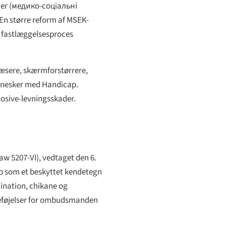
er (
медико-соціальні
. En større reform af MSEK-
t fastlæggelsesproces
mlæsere, skærmforstørrere,
ennesker med Handicap.
losive-levningsskader.
Law 5207-VI), vedtaget den 6.
p som et beskyttet kendetegn
imination, chikane og
esbeføjelser for ombudsmanden