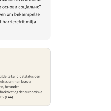
о основи соціальної
 loven om bekæmpelse
 barrierefrit miljø
S
ildelte kandidatstatus den
ædelsesrammen kræver
ten, herunder
irektivet og det europæiske
tiv (EAA).