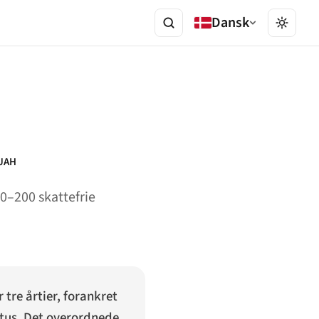
Dansk
UAH
50–200 skattefrie
tre årtier, forankret
atus. Det overordnede