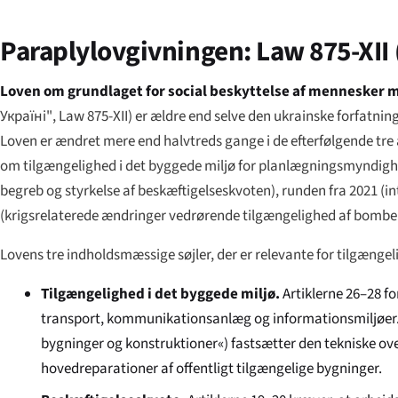
Paraplylovgivningen: Law 875-XII
Loven om grundlaget for social beskyttelse af mennesker 
Україні"
, Law 875-XII) er ældre end selve den ukrainske forfat
Loven er ændret mere end halvtreds gange i de efterfølgende tre 
om tilgængelighed i det byggede miljø for planlægningsmyndighede
begreb og styrkelse af beskæftigelseskvoten), runden fra 2021 (in
(krigsrelaterede ændringer vedrørende tilgængelighed af bomber
Lovens tre indholdsmæssige søjler, der er relevante for tilgængeli
Tilgængelighed i det byggede miljø.
Artiklerne 26–28 fo
transport, kommunikationsanlæg og informationsmiljøer.
bygninger og konstruktioner«) fastsætter den tekniske o
hovedreparationer af offentligt tilgængelige bygninger.