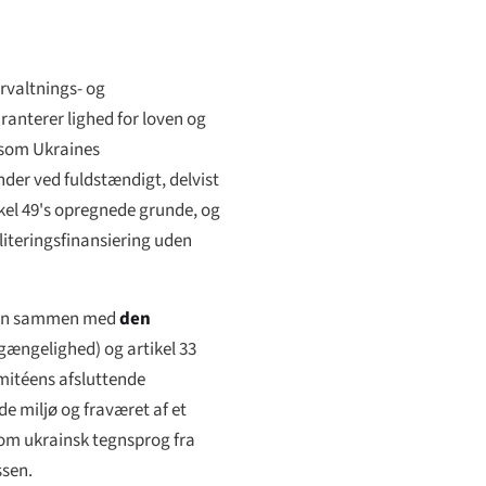
rvaltnings- og
aranterer lighed for loven og
 som Ukraines
nder ved fuldstændigt, delvist
ikel 49's opregnede grunde, og
literingsfinansiering uden
 den sammen med
den
lgængelighed) og artikel 33
mitéens afsluttende
e miljø og fraværet af et
 om ukrainsk tegnsprog fra
ssen.