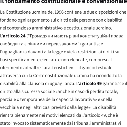
Il fondamento costituzionale e convenzionale
La Costituzione ucraina del 1996 contiene le due disposizioni che
fondano ogni argomento sui diritti delle persone con disabilità
nel contenzioso amministrativo e costituzionale ucraino.
L'
articolo 24
(
"Громадяни мають рівні конституційні права і
свободи та є рівними перед законом"
) garantisce
l'uguaglianza davanti alla legge e vieta restrizioni ai diritti su
basi specificamente elencate e non elencate, compreso il
riferimento ad «altre caratteristiche» — il gancio testuale
attraverso cui la Corte costituzionale ucraina ha ricondotto la
disabilità alla clausola di uguaglianza. L'
articolo 49
garantisce il
diritto alla sicurezza sociale «anche in caso di perdita totale,
parziale o temporanea della capacità lavorativa» e «nella
vecchiaia e negli altri casi previsti dalla legge». La disabilità
rientra pienamente nei motivi elencati dall'articolo 49, che è
stato invocato sistematicamente dai tribunali amministrativi