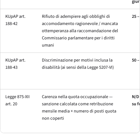
giur
KUpAP art.
Rifiuto di adempiere agli obblighi di
25 
188-42
accomodamento ragionevole / mancata
ottemperanza alla raccomandazione del
Commissario parlamentare per i diritti
umani
KUpAP art.
Discriminazione per motivi inclusa la
50 
188-43
disabilità (ai sensi della Legge 5207-VI)
Legge 875-XII
Carenza nella quota occupazionale —
N/D
art. 20
sanzione calcolata come retribuzione
su 
mensile media × numero di posti quota
non coperti