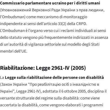
Commissario parlamentare ucraino per i diritti umani
(
Уповноважений Верховної Ради України з прав людини
,
l'Ombudsman) come meccanismo di monitoraggio
indipendente ai sensi dell'articolo 33(2) della CRPD.
L'Ombudsman è l'organo verso cui i reclami individuali ai sensi
dello statuto vengono più frequentemente indirizzati in assenza
di un'autorità di vigilanza settoriale sul modello degli Stati
membri dell'UE.
Riabilitazione: Legge 2961-IV (2005)
La
Legge sulla riabilitazione delle persone con disabilità
(
Закон України "Про реабілітацію осіб з інвалідністю в
Україні"
, Legge 2961-IV), adottata il 6 ottobre 2005, disciplina il
versante strutturale del regime sulla disabilità: come viene
accertata la disabilità, come vengono elaborati i programmi