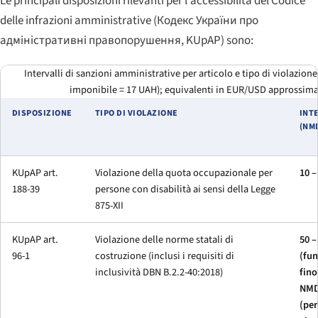
Le principali disposizioni rilevanti per l'accessibilità del Codice
delle infrazioni amministrative (
Кодекс України про
адміністративні правопорушення
, KUpAP) sono:
Intervalli di sanzioni amministrative per articolo e tipo di violazio
imponibile = 17 UAH); equivalenti in EUR/USD approssimati
DISPOSIZIONE
TIPO DI VIOLAZIONE
INT
(NM
KUpAP art.
Violazione della quota occupazionale per
10 
188-39
persone con disabilità ai sensi della Legge
875-XII
KUpAP art.
Violazione delle norme statali di
50 
96-1
costruzione (inclusi i requisiti di
(fun
inclusività DBN B.2.2-40:2018)
fino
NM
(pe