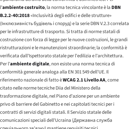
l'
ambiente costruito
, la norma tecnica vincolante è la
DBN
B.2.2-40:2018
«Inclusività degli edifici e delle strutture»
(
Інклюзивність будівель і споруд
) e la serie DBN V.2.3 correlata
per le infrastrutture di trasporto. Si tratta di norme statali di
costruzione con forza di legge per le nuove costruzioni, le grandi
ristrutturazioni e le manutenzioni straordinarie; la conformità è
verificata dall'Ispettorato statale per l'edilizia e l'architettura.
Per l'
ambiente digitale
, non esiste una norma tecnica di
conformità generale analoga alla EN 301 549 dell'UE. Il
riferimento nazionale di fatto è
WCAG 2.1 Livello AA
, come
citato nelle norme tecniche Diia del Ministero della
trasformazione digitale, nel Piano d'azione per un ambiente
privo di barriere del Gabinetto e nei capitolati tecnici per i
contratti di servizi digitali statali. Il Servizio statale delle
comunicazioni speciali dell'Ucraina (
Державна служба
спеціального зв'язку
) mantiene requisiti tecnici