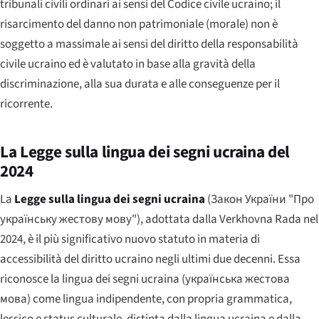
tribunali civili ordinari ai sensi del Codice civile ucraino; il
risarcimento del danno non patrimoniale (morale) non è
soggetto a massimale ai sensi del diritto della responsabilità
civile ucraino ed è valutato in base alla gravità della
discriminazione, alla sua durata e alle conseguenze per il
ricorrente.
La Legge sulla lingua dei segni ucraina del
2024
La
Legge sulla lingua dei segni ucraina
(
Закон України "Про
українську жестову мову"
), adottata dalla Verkhovna Rada nel
2024, è il più significativo nuovo statuto in materia di
accessibilità del diritto ucraino negli ultimi due decenni. Essa
riconosce la lingua dei segni ucraina (
українська жестова
мова
) come lingua indipendente, con propria grammatica,
lessico e status culturale, distinta dalla lingua ucraina e dalla