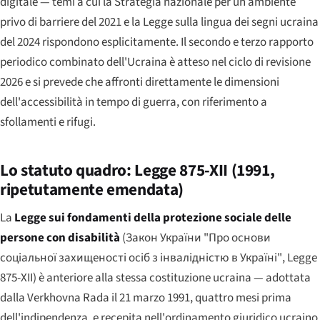
digitale — temi a cui la Strategia nazionale per un ambiente
privo di barriere del 2021 e la Legge sulla lingua dei segni ucraina
del 2024 rispondono esplicitamente. Il secondo e terzo rapporto
periodico combinato dell'Ucraina è atteso nel ciclo di revisione
2026 e si prevede che affronti direttamente le dimensioni
dell'accessibilità in tempo di guerra, con riferimento a
sfollamenti e rifugi.
Lo statuto quadro: Legge 875-XII (1991,
ripetutamente emendata)
La
Legge sui fondamenti della protezione sociale delle
persone con disabilità
(
Закон України "Про основи
соціальної захищеності осіб з інвалідністю в Україні"
, Legge
875-XII) è anteriore alla stessa costituzione ucraina — adottata
dalla Verkhovna Rada il 21 marzo 1991, quattro mesi prima
dell'indipendenza, e recepita nell'ordinamento giuridico ucraino