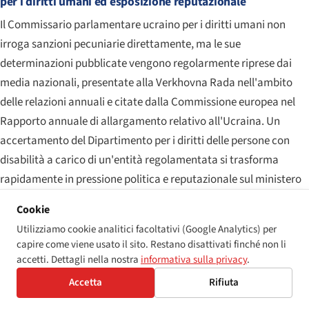
per i diritti umani ed esposizione reputazionale
Il Commissario parlamentare ucraino per i diritti umani non
irroga sanzioni pecuniarie direttamente, ma le sue
determinazioni pubblicate vengono regolarmente riprese dai
media nazionali, presentate alla Verkhovna Rada nell'ambito
delle relazioni annuali e citate dalla Commissione europea nel
Rapporto annuale di allargamento relativo all'Ucraina. Un
accertamento del Dipartimento per i diritti delle persone con
disabilità a carico di un'entità regolamentata si trasforma
rapidamente in pressione politica e reputazionale sul ministero
responsabile — dinamica che ha prodotto i più rilevanti
Cookie
miglioramenti dell'accessibilità al portale Diia e al Fondo
Utilizziamo cookie analitici facoltativi (Google Analytics) per
pensionistico dell'Ucraina nel periodo 2024-25.
capire come viene usato il sito. Restano disattivati finché non li
accetti. Dettagli nella nostra
informativa sulla privacy
.
Livello 5 — Condizionalità del processo di adesione all'UE
Accetta
Rifiuta
Il livello che non esiste sulla carta ma orienta in misura