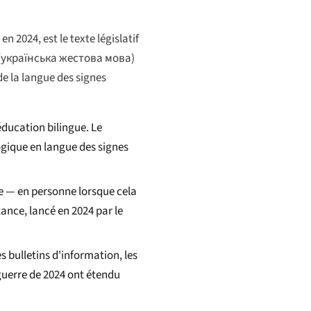
n 2024, est le texte législatif
(
українська жестова мова
)
e la langue des signes
éducation bilingue. Le
gogique en langue des signes
e — en personne lorsque cela
tance, lancé en 2024 par le
s bulletins d'information, les
 guerre de 2024 ont étendu