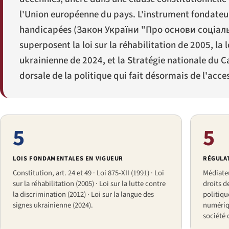
l'Union européenne du pays. L'instrument fondateur 
handicapées (
Закон України "Про основи соціальн
superposent la loi sur la réhabilitation de 2005, la l
ukrainienne de 2024, et la Stratégie nationale du 
dorsale de la politique qui fait désormais de l'acces
5
5
LOIS FONDAMENTALES EN VIGUEUR
RÉGULA
Constitution, art. 24 et 49 · Loi 875-XII (1991) · Loi
Médiate
sur la réhabilitation (2005) · Loi sur la lutte contre
droits d
la discrimination (2012) · Loi sur la langue des
politiqu
signes ukrainienne (2024).
numériqu
société c