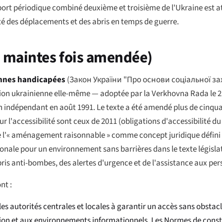
apport périodique combiné deuxième et troisième de l'Ukraine est a
ité des déplacements et des abris en temps de guerre.
91, maintes fois amendée)
sonnes handicapées
(
Закон України "Про основи соціальної за
itution ukrainienne elle-même — adoptée par la Verkhovna Rada le 
n indépendant en août 1991. Le texte a été amendé plus de cinquan
'accessibilité sont ceux de 2011 (obligations d'accessibilité du 
 de l'« aménagement raisonnable » comme concept juridique défin
ionale pour un environnement sans barrières dans le texte législat
bris anti-bombes, des alertes d'urgence et de l'assistance aux pe
nt :
 les autorités centrales et locales à garantir un accès sans obsta
 et aux environnements informationnels. Les Normes de constru