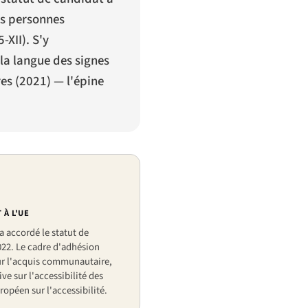
es personnes
5-XII). S'y
r la langue des signes
es (2021) — l'épine
 À L'UE
a accordé le statut de
022. Le cadre d'adhésion
ur l'acquis communautaire,
e sur l'accessibilité des
uropéen sur l'accessibilité.