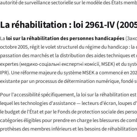
autorité de surveillance sectorielle sur le modèle des États memb
La réhabilitation : loi 2961-IV (200
La
loi sur la réhabilitation des personnes handicapées
(
Зако
octobre 2005, régit le volet structurel du régime du handicap : l
passation des marchés et la distribution des aides techniques et
expertes (
медико-соціальні експертні комісії
, MSEK) et du sys
IPR). Une réforme majeure du système MSEK a commencé en 2024
existante par un processus de détermination numérique, fondé sur
Pour l'accessibilité spécifiquement, la loi sur la réhabilitation 
lequel les technologies d'assistance — lecteurs d'écran, loupes d
le budget de l'État et par le Fonds de protection sociale des pe
catégories éligibles pour prendre en charge les blessures de comb
prothèses des membres inférieurs et les besoins de réhabilitatio