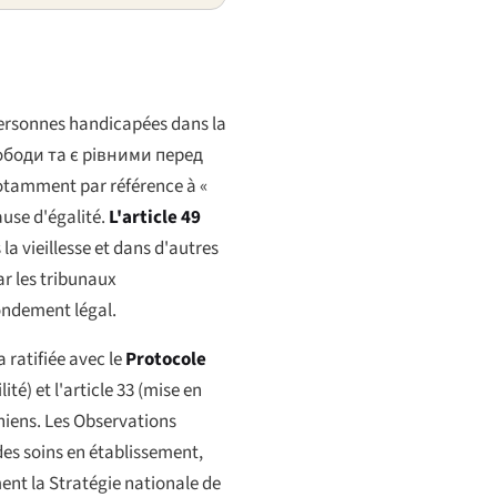
personnes handicapées dans la
ободи та є рівними перед
 notamment par référence à «
ause d'égalité.
L'article 49
 la vieillesse et dans d'autres
ar les tribunaux
ondement légal.
a ratifiée avec le
Protocole
té) et l'article 33 (mise en
niens. Les Observations
 des soins en établissement,
ent la Stratégie nationale de