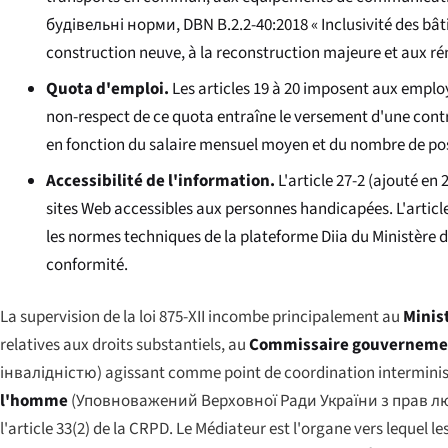
будівельні норми
, DBN B.2.2-40:2018 « Inclusivité des bâ
construction neuve, à la reconstruction majeure et aux ré
Quota d'emploi.
Les articles 19 à 20 imposent aux emplo
non-respect de ce quota entraîne le versement d'une cont
en fonction du salaire mensuel moyen et du nombre de pos
Accessibilité de l'information.
L'article 27-2 (ajouté en
sites Web accessibles aux personnes handicapées. L'articl
les normes techniques de la plateforme Diia du Ministère
conformité.
La supervision de la loi 875-XII incombe principalement au
Minist
relatives aux droits substantiels, au
Commissaire gouvernemen
інвалідністю
) agissant comme point de coordination interminist
l'homme
(
Уповноважений Верховної Ради України з прав 
l'article 33(2) de la CRPD. Le Médiateur est l'organe vers lequel l