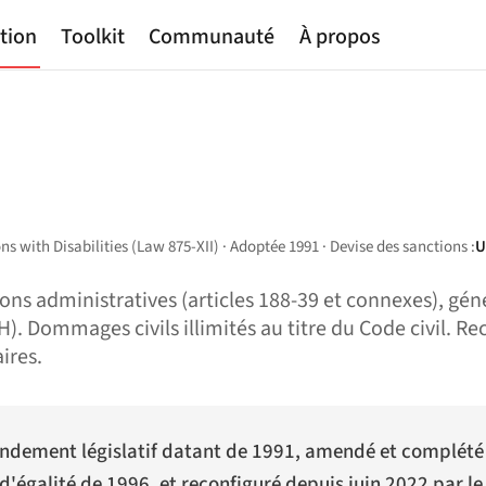
tion
Toolkit
Communauté
À propos
 with Disabilities (Law 875-XII) · Adoptée 1991 · Devise des sanctions :
U
ons administratives (articles 188-39 et connexes), gé
 Dommages civils illimités au titre du Code civil. Re
ires.
ondement législatif datant de 1991, amendé et complété a
d'égalité de 1996, et reconfiguré depuis juin 2022 par le