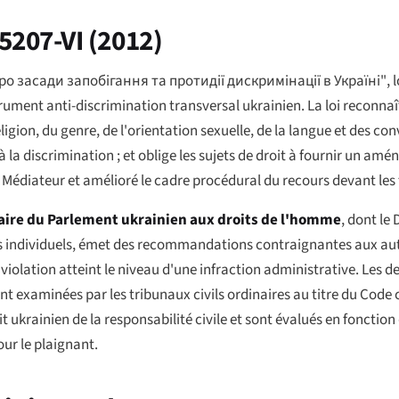
 5207-VI (2012)
ро засади запобігання та протидії дискримінації в Україні"
, 
rument anti-discrimination transversal ukrainien. La loi reconn
ligion, du genre, de l'orientation sexuelle, de la langue et des conv
 à la discrimination ; et oblige les sujets de droit à fournir un a
édiateur et amélioré le cadre procédural du recours devant les 
ire du Parlement ukrainien aux droits de l'homme
, dont le
cas individuels, émet des recommandations contraignantes aux aut
 violation atteint le niveau d'une infraction administrative. Les 
xaminées par les tribunaux civils ordinaires au titre du Code civ
rainien de la responsabilité civile et sont évalués en fonction d
ur le plaignant.