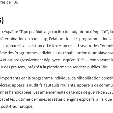
res de l'UE.
5)
н України "Про реабілітацію осіб з інвалідністю в Україні"
, l
a détermination du handicap, l'élaboration des programmes individ
 des appareils d'assistance. Le texte ancre les travaux des Commi
tème des Programmes individuels de réhabilitation (
індивідуальн
 et est progressivement déployée jusqu'en 2025 — remplaçant l
 des preuves, intégré à la plateforme de services publics Diia.
est importante car le programme individuel de réhabilitation consti
'écran, appareils auditifs, fauteuils roulants, appareils de comm
rsonnes handicapées. Les amendements de temps de guerre de 2023-
at et les victimes de mines et restes d'engins explosifs, ainsi q
n post-traumatique.