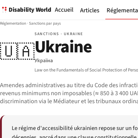
Disability World
Accueil
Articles
Réglementa
Réglementation
·
Sanctions par pays
SANCTIONS · UKRAINE
Ukraine
🇺🇦
Україна
Law on the Fundamentals of Social Protection of Persons
Amendes administratives au titre du Code des infracti
revenus minimums non imposables (≈ 850 à 3 400 UAH).
discrimination via le Médiateur et les tribunaux ordina
Le régime d'accessibilité ukrainien repose sur un f
décennies, ancré dans une clause constitutionnelle 