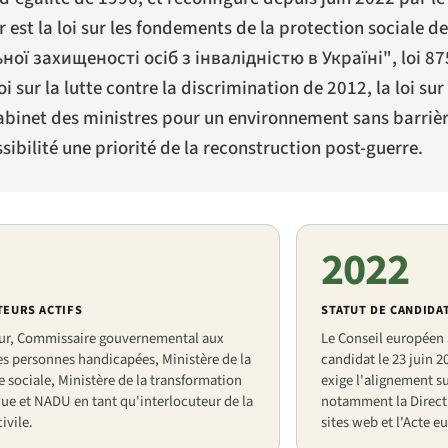
est la loi sur les fondements de la protection sociale d
ої захищеності осіб з інвалідністю в Україні"
, loi 87
oi sur la lutte contre la discrimination de 2012, la loi su
Cabinet des ministres pour un environnement sans barrièr
sibilité une priorité de la reconstruction post-guerre.
2022
TEURS ACTIFS
STATUT DE CANDIDAT
ur, Commissaire gouvernemental aux
Le Conseil européen 
es personnes handicapées, Ministère de la
candidat le 23 juin 2
e sociale, Ministère de la transformation
exige l'alignement s
e et NADU en tant qu'interlocuteur de la
notamment la Directiv
ivile.
sites web et l'Acte e