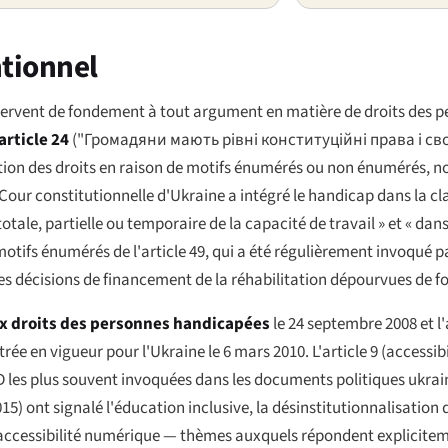
ntionnel
servent de fondement à tout argument en matière de droits des 
article 24
(
"Громадяни мають рівні конституційні права і св
striction des droits en raison de motifs énumérés ou non énumérés,
 Cour constitutionnelle d'Ukraine a intégré le handicap dans la cl
totale, partielle ou temporaire de la capacité de travail » et « dans
 motifs énumérés de l'article 49, qui a été régulièrement invoqué p
es décisions de financement de la réhabilitation dépourvues de f
ux droits des personnes handicapées
le 24 septembre 2008 et l'
ée en vigueur pour l'Ukraine le 6 mars 2010. L'article 9 (accessibili
PD les plus souvent invoquées dans les documents politiques ukrai
015) ont signalé l'éducation inclusive, la désinstitutionnalisation
d'accessibilité numérique — thèmes auxquels répondent explicitem