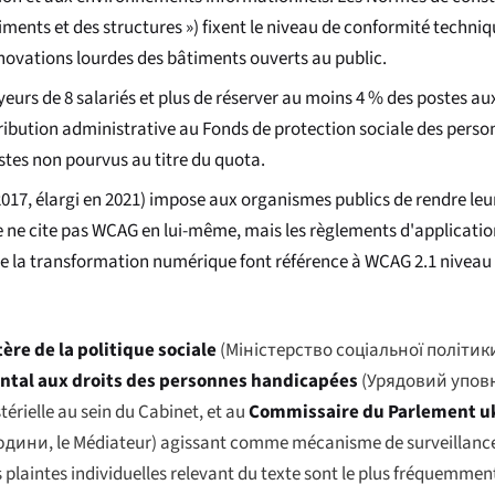
timents et des structures ») fixent le niveau de conformité techniq
novations lourdes des bâtiments ouverts au public.
yeurs de 8 salariés et plus de réserver au moins 4 % des postes a
ribution administrative au Fonds de protection sociale des pers
tes non pourvus au titre du quota.
 2017, élargi en 2021) impose aux organismes publics de rendre leu
e ne cite pas WCAG en lui-même, mais les règlements d'applicatio
 de la transformation numérique font référence à WCAG 2.1 niveau
ère de la politique sociale
(
Міністерство соціальної політик
tal aux droits des personnes handicapées
(
Урядовий уповн
érielle au sein du Cabinet, et au
Commissaire du Parlement uk
людини
, le Médiateur) agissant comme mécanisme de surveillanc
es plaintes individuelles relevant du texte sont le plus fréquemmen