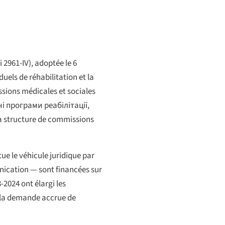
oi 2961-IV), adoptée le 6
uels de réhabilitation et la
ssions médicales et sociales
і програми реабілітації
,
a structure de commissions
tue le véhicule juridique par
unication — sont financées sur
2024 ont élargi les
ue la demande accrue de