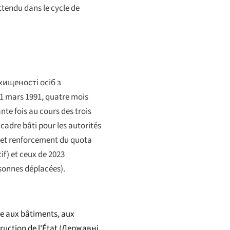
ttendu dans le cycle de
хищеності осіб з
21 mars 1991, quatre mois
te fois au cours des trois
cadre bâti pour les autorités
i et renforcement du quota
if) et ceux de 2023
rsonnes déplacées).
cle aux bâtiments, aux
ction de l'État (
Державні