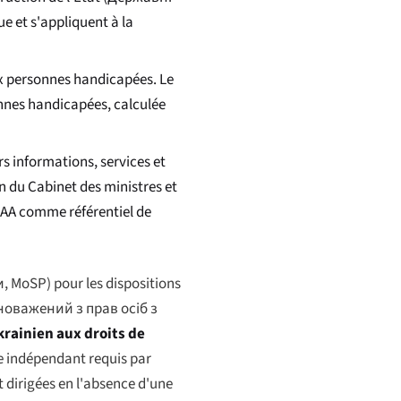
ue et s'appliquent à la
ux personnes handicapées. Le
onnes handicapées, calculée
rs informations, services et
n du Cabinet des ministres et
 AA comme référentiel de
и
, MoSP) pour les dispositions
оважений з прав осіб з
rainien aux droits de
e indépendant requis par
t dirigées en l'absence d'une