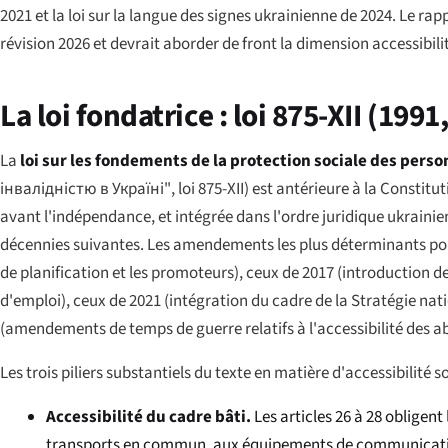
2021 et la loi sur la langue des signes ukrainienne de 2024. Le r
révision 2026 et devrait aborder de front la dimension accessibil
La loi fondatrice : loi 875-XII (19
La
loi sur les fondements de la protection sociale des per
інвалідністю в Україні"
, loi 875-XII) est antérieure à la Const
avant l'indépendance, et intégrée dans l'ordre juridique ukrainie
décennies suivantes. Les amendements les plus déterminants pour l
de planification et les promoteurs), ceux de 2017 (introduction
d'emploi), ceux de 2021 (intégration du cadre de la Stratégie nat
(amendements de temps de guerre relatifs à l'accessibilité des a
Les trois piliers substantiels du texte en matière d'accessibilité so
Accessibilité du cadre bâti.
Les articles 26 à 28 obligent
transports en commun, aux équipements de communication