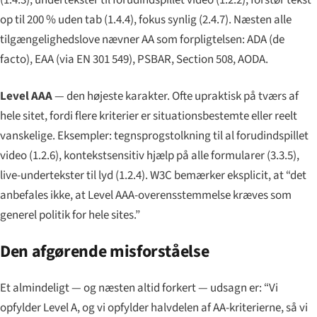
(1.4.3), undertekster til forudindspillet video (1.2.2), forstør tekst
op til 200 % uden tab (1.4.4), fokus synlig (2.4.7). Næsten alle
tilgængelighedslove nævner AA som forpligtelsen: ADA (de
facto), EAA (via EN 301 549), PSBAR, Section 508, AODA.
Level AAA
— den højeste karakter. Ofte upraktisk på tværs af
hele sitet, fordi flere kriterier er situationsbestemte eller reelt
vanskelige. Eksempler: tegnsprogstolkning til al forudindspillet
video (1.2.6), kontekstsensitiv hjælp på alle formularer (3.3.5),
live-undertekster til lyd (1.2.4). W3C bemærker eksplicit, at “det
anbefales ikke, at Level AAA-overensstemmelse kræves som
generel politik for hele sites.”
Den afgørende misforståelse
Et almindeligt — og næsten altid forkert — udsagn er: “Vi
opfylder Level A, og vi opfylder halvdelen af AA-kriterierne, så vi