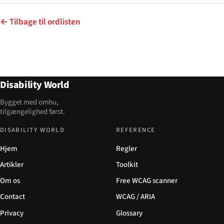
← Tilbage til ordlisten
Disability World
Bygget med omhu,
tilgængelighed først.
DISABILITY WORLD
REFERENCE
Hjem
Regler
Artikler
Toolkit
Om os
Free WCAG scanner
Contact
WCAG / ARIA
Privacy
Glossary