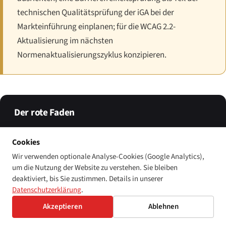
technischen Qualitätsprüfung der iGA bei der
Markteinführung einplanen; für die WCAG 2.2-
Aktualisierung im nächsten
Normenaktualisierungszyklus konzipieren.
Der rote Faden
Bahrains Behindertenrechtsrahmen ist kompakt, gut
integriert und verfahrensmäßig verwaltungsgetrieben statt
Cookies
klagegetrieben. Das Recht ist auf dem Papier in Ordnung —
Wir verwenden optionale Analyse-Cookies (Google Analytics),
Law 74/2006 ist umfassend, der verfassungsrechtliche Anker
um die Nutzung der Website zu verstehen. Sie bleiben
ist vorhanden, und das digitale Barrierefreiheitsprogramm
deaktiviert, bis Sie zustimmen. Details in unserer
der iGA gehört zu den weiterentwickelten im Golfraum. Was
Datenschutzerklärung
.
durch den nächsten CRPD-Zyklus auf die Probe gestellt
Akzeptieren
Ablehnen
werden muss, ist, ob die bescheidenen
Verwaltungsbußobergrenzen bei systemischer Nichterfüllung