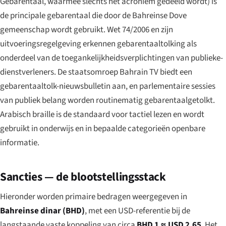
Gebarentaal, waarmee slechts het acroniem gedeeld wordt) is
de principale gebarentaal die door de Bahreinse Dove
gemeenschap wordt gebruikt. Wet 74/2006 en zijn
uitvoeringsregelgeving erkennen gebarentaaltolking als
onderdeel van de toegankelijkheidsverplichtingen van publieke-
dienstverleners. De staatsomroep Bahrain TV biedt een
gebarentaaltolk-nieuwsbulletin aan, en parlementaire sessies
van publiek belang worden routinematig gebarentaalgetolkt.
Arabisch braille is de standaard voor tactiel lezen en wordt
gebruikt in onderwijs en in bepaalde categorieën openbare
informatie.
Sancties — de blootstellingsstack
Hieronder worden primaire bedragen weergegeven in
Bahreinse dinar (BHD)
, met een USD-referentie bij de
langstaande vaste koppeling van circa
BHD 1 ≈ USD 2,65
. Het