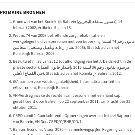
PRIMAIRE BRONNEN
Grondwet van het Koninkrijk Bahrein (
دستور مملكة البحرين
), 14
februari 2002, Artikelen 5(c) en 18.
Wet nr. 74 van 2006 betreffende zorg, rehabilitatie en
werkgelegenheid van personen met een beperking (
قانون رقم 74 لسنة
2006 بشأن رعاية وتأهيل وتشغيل المعاقين
), Staatsblad van het
Koninkrijk Bahrein, 2006.
Besluitwet nr. 36 van 2012 tot afkondiging van het Arbeidsrecht in de
private sector (
مرسوم بقانون رقم 36 لسنة 2012 بإصدار قانون العمل
في القطاع الأهلي
), Staatsblad van het Koninkrijk Bahrein, 2012.
iGA-normen voor webtoegankelijkheid, Informatieautoriteit en
eGovernment, Koninkrijk Bahrein.
VN-Verdrag inzake de rechten van personen met een handicap,
geratificeerd door Bahrein op 22 september 2011; van kracht per 22
oktober 2011.
CRPD-comité, Concluderende Opmerkingen over het Initieel Rapport
van Bahrein, VN Doc. CRPD/C/BHR/CO/1.
Bahrain Economic Vision 2030 — samenlevingspijler, Regering van het