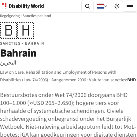
Disability World
Regelgeving
·
Sancties per land
🇧🇭
SANCTIES · BAHRAIN
Bahrain
البحرين
Law on Care, Rehabilitation and Employment of Persons with
Disabilities (Law 74/2006) · Aangenomen 2006 · Valuta van sancties:
BHD
Bestuursbotes onder Wet 74/2006 doorgaans BHD
100–1.000 (≈USD 265–2.650); hogere tiers voor
herhaalde of systematische schendingen. Civiele
schadevergoeding onbegrensd onder het Burgerlijk
Wetboek. Niet-naleving arbeidsquotum leidt tot MoL-
boetes; iGA kan goedkeuringen voor digitale diensten