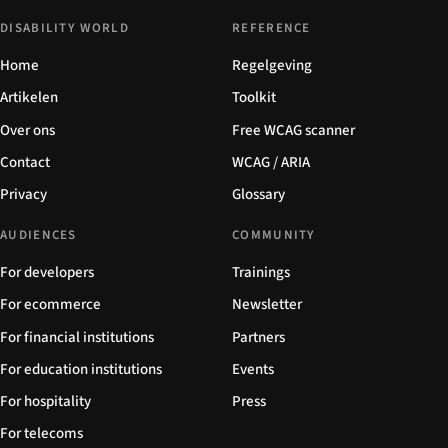
DISABILITY WORLD
REFERENCE
Home
Regelgeving
Artikelen
Toolkit
Over ons
Free WCAG scanner
Contact
WCAG / ARIA
Privacy
Glossary
AUDIENCES
COMMUNITY
For developers
Trainings
For ecommerce
Newsletter
For financial institutions
Partners
For education institutions
Events
For hospitality
Press
For telecoms