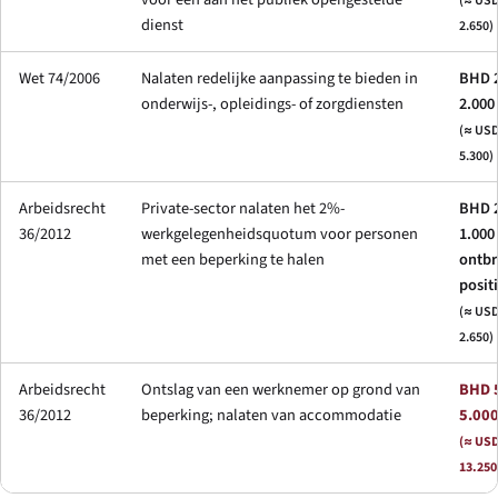
(≈ USD
dienst
2.650)
Wet 74/2006
Nalaten redelijke aanpassing te bieden in
BHD 2
onderwijs-, opleidings- of zorgdiensten
2.000
(≈ USD
5.300)
Arbeidsrecht
Private-sector nalaten het 2%-
BHD 2
36/2012
werkgelegenheidsquotum voor personen
1.000
met een beperking te halen
ontb
posit
(≈ USD
2.650)
Arbeidsrecht
Ontslag van een werknemer op grond van
BHD 
36/2012
beperking; nalaten van accommodatie
5.00
(≈ USD
13.250