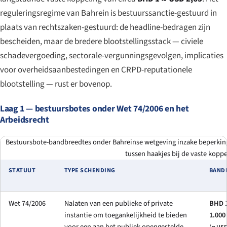
reguleringsregime van Bahrein is bestuurssanctie-gestuurd in
plaats van rechtszaken-gestuurd: de headline-bedragen zijn
bescheiden, maar de bredere blootstellingsstack — civiele
schadevergoeding, sectorale-vergunningsgevolgen, implicaties
voor overheidsaanbestedingen en CRPD-reputationele
blootstelling — rust er bovenop.
Laag 1 — bestuursbotes onder Wet 74/2006 en het
Arbeidsrecht
Bestuursbote-bandbreedtes onder Bahreinse wetgeving inzake beperking
tussen haakjes bij de vaste koppe
STATUUT
TYPE SCHENDING
BAND
Wet 74/2006
Nalaten van een publieke of private
BHD 1
instantie om toegankelijkheid te bieden
1.000
voor een aan het publiek opengestelde