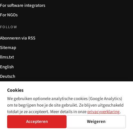
For software integrators
For NGOs
FOLLOW
Abonneren via RSS
Sitemap
llms.txt
English
Deutsch
Español
Cookies
Italiano
We gebruiken optionele analytische cookies (Google Analytics)
Български
om te begrijpen hoe je de site gebruikt. Ze blijven uitgeschakeld
totdat je ze accepteert. Meer details in onze
privacyverklaring
.
简体中文
Accepteren
Weigeren