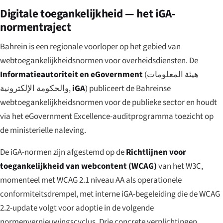
Digitale toegankelijkheid — het iGA-
normentraject
Bahrein is een regionale voorloper op het gebied van
webtoegankelijkheidsnormen voor overheidsdiensten. De
Informatieautoriteit en eGovernment
(
هيئة المعلومات
والحكومة الإلكترونية
,
iGA
) publiceert de Bahreinse
webtoegankelijkheidsnormen voor de publieke sector en houdt
via het eGovernment Excellence-auditprogramma toezicht op
de ministerielle naleving.
De iGA-normen zijn afgestemd op de
Richtlijnen voor
toegankelijkheid van webcontent (WCAG)
van het W3C,
momenteel met WCAG 2.1 niveau AA als operationele
conformiteitsdrempel, met interne iGA-begeleiding die de WCAG
2.2-update volgt voor adoptie in de volgende
normenvernieuwingscyclus. Drie concrete verplichtingen