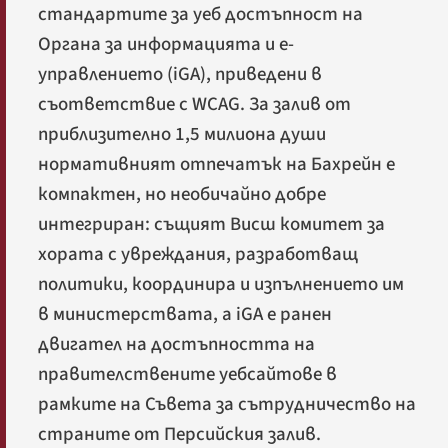
стандартите за уеб достъпност на
Органа за информацията и е-
управлението (iGA), приведени в
съответствие с WCAG. За залив от
приблизително 1,5 милиона души
нормативният отпечатък на Бахрейн е
компактен, но необичайно добре
интегриран: същият Висш комитет за
хората с увреждания, разработващ
политики, координира и изпълнението им
в министерствата, а iGA е ранен
двигател на достъпността на
правителствените уебсайтове в
рамките на Съвета за сътрудничество на
страните от Персийския залив.