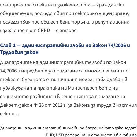
по-широката стека на изложеността — граждански
обезщетения, последствия при секторно лицензиране,
последствия при обществени поръчки и репутационна
изложеност от CRPD — е отгоре.
Слой 1 — административни глоби по Закон 74/2006 и
Трудовия закон
Диапазоните на административните глоби по Закон
74/2006 и наредбите за прилагане са многостепенни по
тежест. Следното е типичният модел, наблюдаван в
публикуваната практика на Министерството на
социалното развитие и в решенията за прилагане на
Декрет-закон № 36 от 2012 г. за Закона за труда в частния
сектор.
Диапазони на административни глоби по бахрейнското законодат
BHD; USD референтни стойности в скоби пр