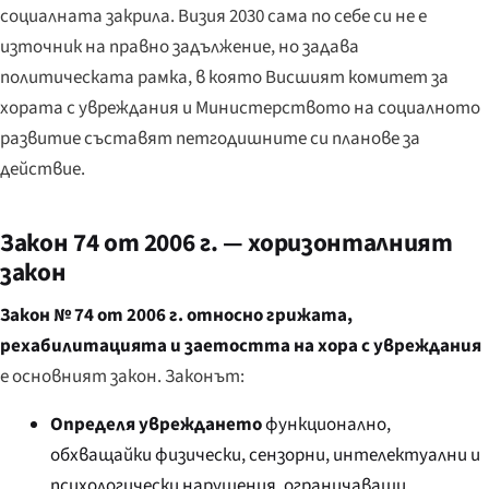
социалната закрила. Визия 2030 сама по себе си не е
източник на правно задължение, но задава
политическата рамка, в която Висшият комитет за
хората с увреждания и Министерството на социалното
развитие съставят петгодишните си планове за
действие.
Закон 74 от 2006 г. — хоризонталният
закон
Закон № 74 от 2006 г. относно грижата,
рехабилитацията и заетостта на хора с увреждания
е основният закон. Законът:
Определя увреждането
функционално,
обхващайки физически, сензорни, интелектуални и
психологически нарушения, ограничаващи