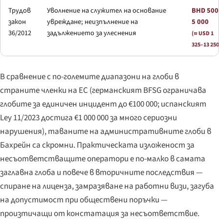
Трудов
Уволнение на служител на основание
BHD 500
закон
увреждане; неизпълнение на
5 000
36/2012
задължението за улеснения
(≈ USD 1
325–13 250
В сравнение с по-големите диапазони на глоби в
страните членки на ЕС (германският BFSG ограничава
глобите за единичен инцидент до €100 000; испанският
Ley 11/2023 достига €1 000 000 за много сериозни
нарушения), таваните на административните глоби в
Бахрейн са скромни. Практическата изложеност за
несъответстващите оператори е по-малко в самата
заглавна глоба и повече в вторичните последствия —
спиране на лиценза, замразяване на работни визи, загуба
на допустимост при обществени поръчки —
произтичащи от констатация за несъответствие.