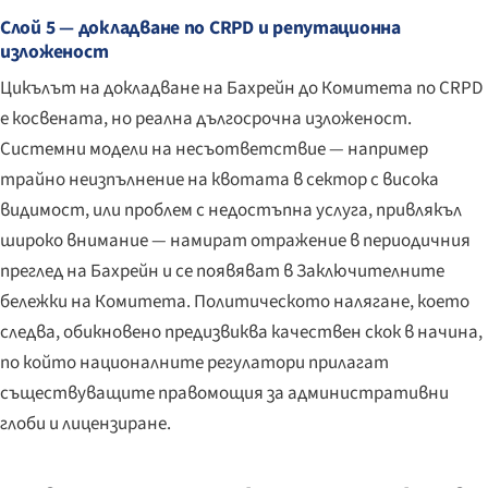
Слой 5 — докладване по CRPD и репутационна
изложеност
Цикълът на докладване на Бахрейн до Комитета по CRPD
е косвената, но реална дългосрочна изложеност.
Системни модели на несъответствие — например
трайно неизпълнение на квотата в сектор с висока
видимост, или проблем с недостъпна услуга, привлякъл
широко внимание — намират отражение в периодичния
преглед на Бахрейн и се появяват в Заключителните
бележки на Комитета. Политическото налягане, което
следва, обикновено предизвиква качествен скок в начина,
по който националните регулатори прилагат
съществуващите правомощия за административни
глоби и лицензиране.