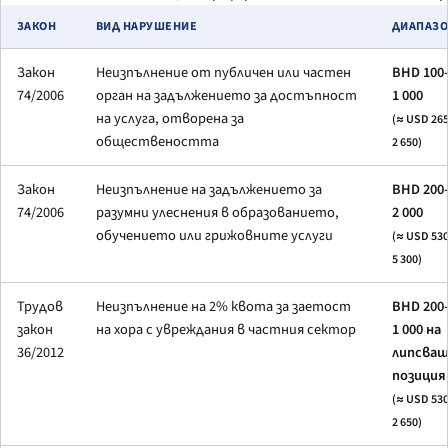
ЗАКОН
ВИД НАРУШЕНИЕ
ДИАПАЗ
Закон
Неизпълнение от публичен или частен
BHD 100
74/2006
орган на задължението за достъпност
1 000
на услуга, отворена за
(≈ USD 26
обществеността
2 650)
Закон
Неизпълнение на задължението за
BHD 200
74/2006
разумни улеснения в образованието,
2 000
обучението или грижовните услуги
(≈ USD 53
5 300)
Трудов
Неизпълнение на 2% квота за заетост
BHD 200
закон
на хора с увреждания в частния сектор
1 000 на
36/2012
липсващ
позиция
(≈ USD 53
2 650)