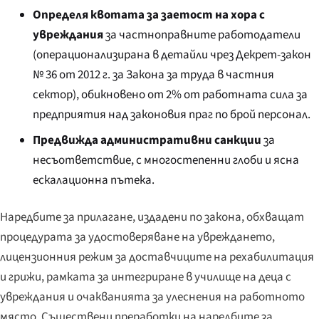
Определя квотата за заетост на хора с
увреждания
за частноправните работодатели
(операционализирана в детайли чрез Декрет-закон
№ 36 от 2012 г. за Закона за труда в частния
сектор), обикновено от 2% от работната сила за
предприятия над законовия праг по брой персонал.
Предвижда административни санкции
за
несъответствие, с многостепенни глоби и ясна
ескалационна пътека.
Наредбите за прилагане, издадени по закона, обхващат
процедурата за удостоверяване на увреждането,
лицензионния режим за доставчиците на рехабилитация
и грижи, рамката за интегриране в училище на деца с
увреждания и очакванията за улеснения на работното
място. Съществени преработки на наредбите за