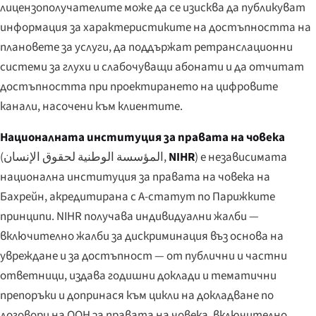
лицензополучателите може да се изисква да публикуват
информация за характеристиките на достъпността на
плановете за услуги, да поддържат ретранслационни
системи за глухи и слабочуващи абонати и да отчитат
достъпността при проектирането на цифровите
канали, насочени към клиентите.
Националната институция за правата на човека
(
المؤسسة الوطنية لحقوق الإنسان
,
NIHR
) е независимата
национална институция за правата на човека на
Бахрейн, акредитирана с A-статут по Парижките
принципи. NIHR получава индивидуални жалби —
включително жалби за дискриминация въз основа на
увреждане и за достъпност — от публични и частни
ответници, издава годишни доклади и тематични
препоръки и допринася към цикли на докладване по
договори на ООН за правата на човека, включително