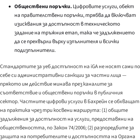
Обществени поръчки.
Цифровите услуги, обект
на правителствени поръчки, трябва да включват
изисквания за достъпност в техническото
задание на тръжния етап, така че задължението
да се прехвърли върху изпълнителя и всички
подизпълнители.
Стандартите за уеб достъпност на iGA не носят сами по
себе си административни санкции за частни лица —
прякото им действие минава през каналите за
съответствие и обществени поръчки в публичния
сектор. Частните цифрови услуги в Бахрейн се обхващат
на практика чрез три косвени маршрута: (1) общите
задължения за достъпност на услуги, предоставяни на
обществеността, по Закон 74/2006; (2) разпоредбите за
защита на потребителите и достъпността на Органа