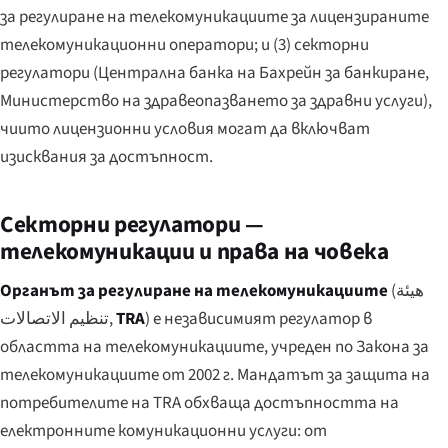
за регулиране на телекомуникациите за лицензираните
телекомуникационни оператори; и (3) секторни
регулатори (Централна банка на Бахрейн за банкиране,
Министерство на здравеопазването за здравни услуги),
чиито лицензионни условия могат да включват
изисквания за достъпност.
Секторни регулатори —
телекомуникации и права на човека
Органът за регулиране на телекомуникациите
(
هيئة
تنظيم الاتصالات
,
TRA
) е независимият регулатор в
областта на телекомуникациите, учреден по Закона за
телекомуникациите от 2002 г. Мандатът за защита на
потребителите на TRA обхваща достъпността на
електронните комуникационни услуги: от