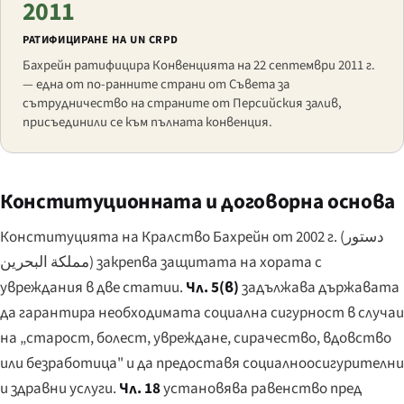
2011
РАТИФИЦИРАНЕ НА UN CRPD
Бахрейн ратифицира Конвенцията на 22 септември 2011 г.
— една от по-ранните страни от Съвета за
сътрудничество на страните от Персийския залив,
присъединили се към пълната конвенция.
Конституционната и договорна основа
Конституцията на Кралство Бахрейн от 2002 г. (
دستور
مملكة البحرين
) закрепва защитата на хората с
увреждания в две статии.
Чл. 5(в)
задължава държавата
да гарантира необходимата социална сигурност в случаи
на „старост, болест, увреждане, сирачество, вдовство
или безработица" и да предоставя социалноосигурителни
и здравни услуги.
Чл. 18
установява равенство пред