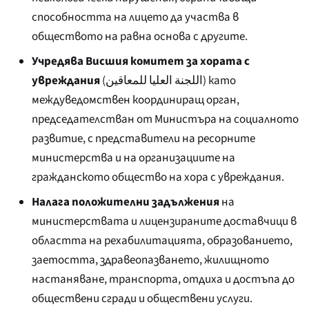
способността на лицето да участва в
обществото на равна основа с другите.
Учредява Висшия комитет за хората с
увреждания
(
اللجنة العليا للمعاقين
) като
междуведомствен координиращ орган,
председателстван от Министъра на социалното
развитие, с представители на ресорните
министерства и на организациите на
гражданското общество на хора с увреждания.
Налага положителни задължения
на
министерствата и лицензираните доставчици в
областта на рехабилитацията, образованието,
заетостта, здравеопазването, жилищното
настаняване, транспорта, отдиха и достъпа до
обществени сгради и обществени услуги.