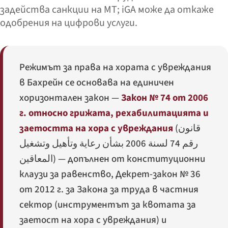
задейства санкции на МТ; iGA може да откаже
одобрения на цифрови услуги.
Режимът за права на хората с увреждания
в Бахрейн се основава на единичен
хоризонтален закон —
Закон № 74 от 2006
г. относно грижата, рехабилитацията и
заетостта на хора с увреждания
(
قانون
رقم 74 لسنة 2006 بشأن رعاية وتأهيل وتشغيل
المعاقين
) — допълнен от конституционни
клаузи за равенство, Декрет-закон № 36
от 2012 г. за Закона за труда в частния
сектор (инструментът за квотата за
заетост на хора с увреждания) и