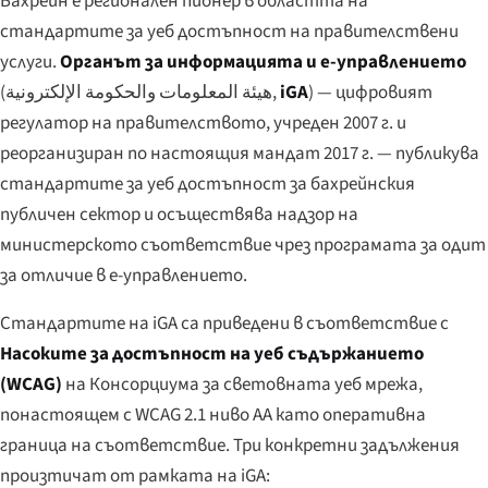
Бахрейн е регионален пионер в областта на
стандартите за уеб достъпност на правителствени
услуги.
Органът за информацията и е-управлението
(
هيئة المعلومات والحكومة الإلكترونية
,
iGA
) — цифровият
регулатор на правителството, учреден 2007 г. и
реорганизиран по настоящия мандат 2017 г. — публикува
стандартите за уеб достъпност за бахрейнския
публичен сектор и осъществява надзор на
министерското съответствие чрез програмата за одит
за отличие в е-управлението.
Стандартите на iGA са приведени в съответствие с
Насоките за достъпност на уеб съдържанието
(WCAG)
на Консорциума за световната уеб мрежа,
понастоящем с WCAG 2.1 ниво AA като оперативна
граница на съответствие. Три конкретни задължения
произтичат от рамката на iGA: