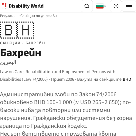
Disability World
Регулации
·
Санкции по държави
🇧🇭
САНКЦИИ · БАХРЕЙН
Бахрейн
البحرين
Law on Care, Rehabilitation and Employment of Persons with
Disabilities (Law 74/2006) · Приет 2006 · Валута на санкциите:
BHD
Административни глоби по Закон 74/2006
обикновено BHD 100–1 000 (≈ USD 265–2 650); по-
высоки нива за повторни или системни
нарушения. Граждански обезщетения без горна
граница по Гражданския кодекс.
Несъответствието с трудовата квота