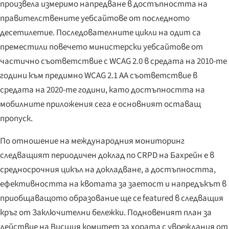
произвела измеримо напредване в достъпността на
правителствените уебсайтове от последното
десетилетие. Последователните цикли на одит са
преместили повечето министерски уебсайтове от
частично съответствие с WCAG 2.0 в средата на 2010-те
години към предимно WCAG 2.1 AA съответствие в
средата на 2020-те години, като достъпността на
мобилните приложения сега е основният оставащ
пропуск.
По отношение на международния мониторинг
следващият периодичен доклад по CRPD на Бахрейн е в
средносрочния цикъл на докладване, а достъпността,
ефективността на квотата за заетост и напредъкът в
приобщаващото образование ще се featured в следващия
кръг от Заключителни бележки. Подновеният план за
действие на Висшия комитет за хората с увреждания от