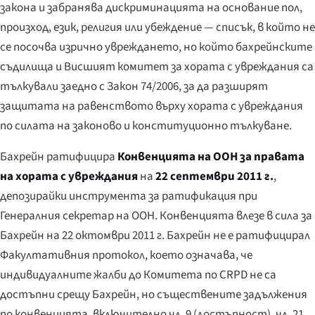
закона и забранява дискриминацията на основание пол,
произход, език, религия или убеждение — списък, в който не
се посочва изрично увреждането, но който бахрейнските
съдилища и Висшият комитет за хората с увреждания са
тълкували заедно с Закон 74/2006, за да разширят
защитата на равенството върху хората с увреждания
по силата на законово и конституционно тълкуване.
Бахрейн ратифицира
Конвенцията на ООН за правата
на хората с увреждания
на
22 септември 2011 г.
,
депозирайки инструмента за ратификация при
Генералния секретар на ООН. Конвенцията влезе в сила за
Бахрейн на 22 октомври 2011 г. Бахрейн не е ратифицирал
Факултативния протокол, което означава, че
индивидуалните жалби до Комитета по CRPD не са
достъпни срещу Бахрейн, но съществените задължения
по конвенцията, включително чл. 9 (достъпност), чл. 21