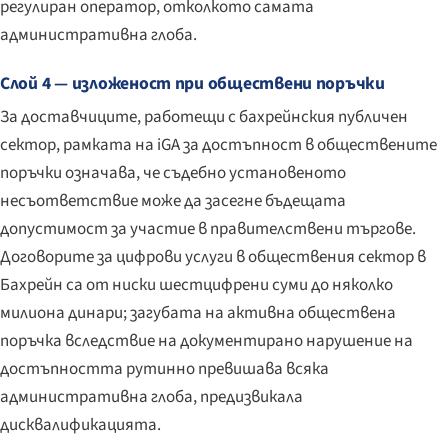
регулиран оператор, отколкото самата
административна глоба.
Слой 4 — изложеност при обществени поръчки
За доставчиците, работещи с бахрейнския публичен
сектор, рамката на iGA за достъпност в обществените
поръчки означава, че съдебно установеното
несъответствие може да засегне бъдещата
допустимост за участие в правителствени търгове.
Договорите за цифрови услуги в обществения сектор в
Бахрейн са от ниски шестцифрени суми до няколко
милиона динари; загубата на активна обществена
поръчка вследствие на документирано нарушение на
достъпността рутинно превишава всяка
административна глоба, предизвикала
дисквалификацията.