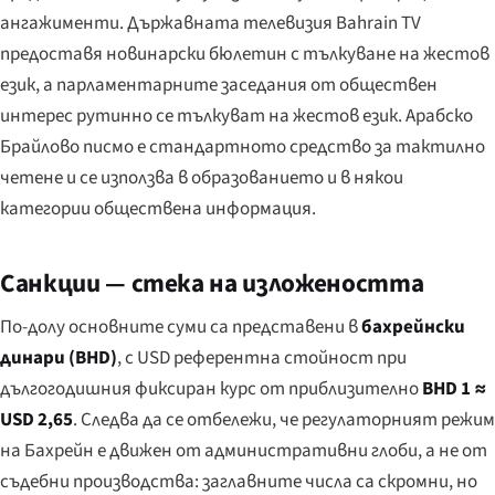
ангажименти. Държавната телевизия Bahrain TV
предоставя новинарски бюлетин с тълкуване на жестов
език, а парламентарните заседания от обществен
интерес рутинно се тълкуват на жестов език. Арабско
Брайлово писмо е стандартното средство за тактилно
четене и се използва в образованието и в някои
категории обществена информация.
Санкции — стека на изложеността
По-долу основните суми са представени в
бахрейнски
динари (BHD)
, с USD референтна стойност при
дългогодишния фиксиран курс от приблизително
BHD 1 ≈
USD 2,65
. Следва да се отбележи, че регулаторният режим
на Бахрейн е движен от административни глоби, а не от
съдебни производства: заглавните числа са скромни, но