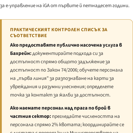
за е-управление на iGA от първите й петнадесет години.
ПРАКТИЧЕСКИЯТ КОНТРОЛЕН СПИСЪК ЗА
СЪОТВЕТСТВИЕ
Ако предоставяте публично насочена услуга в
Бахрейн:
документирайте подхода си за
достъпност спрямо общото задължение за
достъпност по Закон 74/2006; обучете персонала
на „първа линия" за разпознаване на карти за
увреждания и разумни улеснения; определете
точка за контакт за жалби за достъпност.
Ако наемате персонал над прага по брой в
частния сектор:
прегледайте числеността на
персонала спрямо 2% квотата; координирайте се
с листата с препоръки на Министерството на