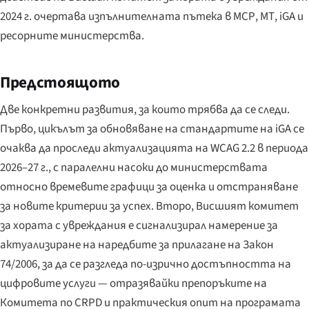
2024 г. очертава изпълнителната пътека в МСР, МТ, iGA и
ресорните министерства.
Предстоящото
Две конкретни развития, за които трябва да се следи.
Първо, цикълът за обновяване на стандартите на iGA се
очаква да проследи актуализацията на WCAG 2.2 в периода
2026–27 г., с паралелни насоки до министерствата
относно времевите графици за оценка и отстраняване
за новите критерии за успех. Второ, Висшият комитет
за хората с увреждания е сигнализирал намерение за
актуализиране на наредбите за прилагане на Закон
74/2006, за да се разгледа по-изрично достъпността на
цифровите услуги — отразявайки препоръките на
Комитета по CRPD и практическия опит на програмата