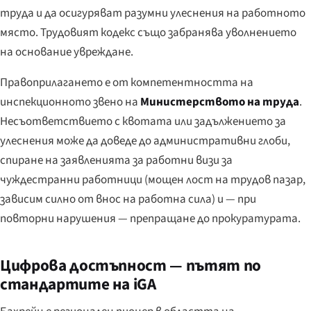
труда и да осигуряват разумни улеснения на работното
място. Трудовият кодекс също забранява уволнението
на основание увреждане.
Правоприлагането е от компетентността на
инспекционното звено на
Министерството на труда
.
Несъответствието с квотата или задължението за
улеснения може да доведе до административни глоби,
спиране на заявленията за работни визи за
чуждестранни работници (мощен лост на трудов пазар,
зависим силно от внос на работна сила) и — при
повторни нарушения — препращане до прокуратурата.
Цифрова достъпност — пътят по
стандартите на iGA