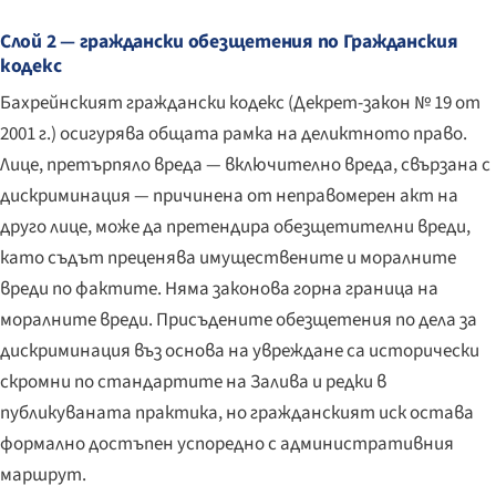
Слой 2 — граждански обезщетения по Гражданския
кодекс
Бахрейнският граждански кодекс (Декрет-закон № 19 от
2001 г.) осигурява общата рамка на деликтното право.
Лице, претърпяло вреда — включително вреда, свързана с
дискриминация — причинена от неправомерен акт на
друго лице, може да претендира обезщетителни вреди,
като съдът преценява имуществените и моралните
вреди по фактите. Няма законова горна граница на
моралните вреди. Присъдените обезщетения по дела за
дискриминация въз основа на увреждане са исторически
скромни по стандартите на Залива и редки в
публикуваната практика, но гражданският иск остава
формално достъпен успоредно с административния
маршрут.