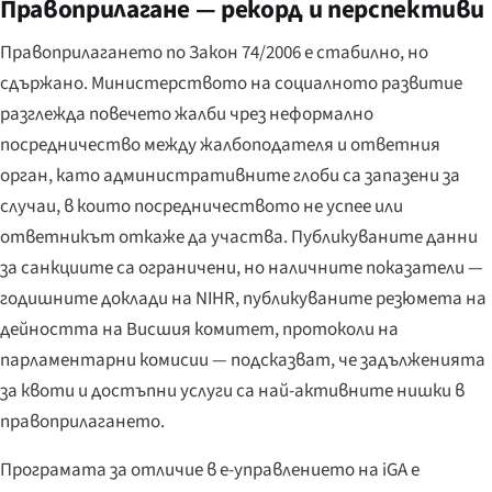
Правоприлагане — рекорд и перспективи
Правоприлагането по Закон 74/2006 е стабилно, но
сдържано. Министерството на социалното развитие
разглежда повечето жалби чрез неформално
посредничество между жалбоподателя и ответния
орган, като административните глоби са запазени за
случаи, в които посредничеството не успее или
ответникът откаже да участва. Публикуваните данни
за санкциите са ограничени, но наличните показатели —
годишните доклади на NIHR, публикуваните резюмета на
дейността на Висшия комитет, протоколи на
парламентарни комисии — подсказват, че задълженията
за квоти и достъпни услуги са най-активните нишки в
правоприлагането.
Програмата за отличие в е-управлението на iGA е