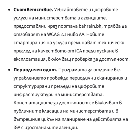
Съответствие.
Уебсайтовете и цифровите
услуги на министерствата и агенциите,
предоставяни чрез портала bahrain.bh, трябва да
отговарят на WCAG 2.1 ниво AA. Новите
стартирания на услуги преминават технически
преглед на качеството от iGA преди пускане в
експлоатация, включващ проверка за достъпност.
Периодичен одит.
Програмата за отличие в е-
управлението провежда периодични сканирания и
структурирани прегледи на цифровите
инфраструктури на министерствата.
Констатациите за достъпност се включват в
публичните класации на министерствата и в
вътрешния цикъл на планиране на действията на
iGA с изостаналите агенции.