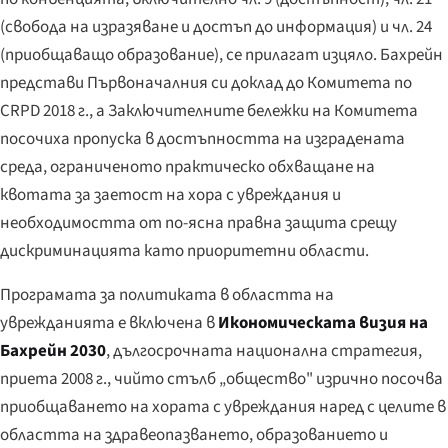
(свобода на изразяване и достъп до информация) и чл. 24
(приобщаващо образование), се прилагат изцяло. Бахрейн
представи Първоначалния си доклад до Комитета по
CRPD 2018 г., а Заключителните бележки на Комитета
посочиха пропуска в достъпността на изградената
среда, ограниченото практическо обхващане на
квотата за заетост на хора с увреждания и
необходимостта от по-ясна правна защита срещу
дискриминацията като приоритетни области.
Програмата за политиката в областта на
уврежданията е включена в
Икономическата визия на
Бахрейн 2030
, дългосрочната национална стратегия,
приета 2008 г., чийто стълб „общество" изрично посочва
приобщаването на хората с увреждания наред с целите в
областта на здравеопазването, образованието и