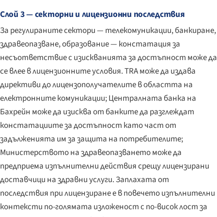
Слой 3 — секторни и лицензионни последствия
За регулираните сектори — телекомуникации, банкиране,
здравеопазване, образование — констатация за
несъответствие с изискванията за достъпност може да
се влее в лицензионните условия. TRA може да издава
директиви до лицензополучателите в областта на
електронните комуникации; Централната банка на
Бахрейн може да изисква от банките да разглеждат
констатациите за достъпност като част от
задълженията им за защита на потребителите;
Министерството на здравеопазването може да
предприема изпълнителни действия срещу лицензирани
доставчици на здравни услуги. Заплахата от
последствия при лицензиране е в повечето изпълнителни
контексти по-голямата изложеност с по-висок лост за