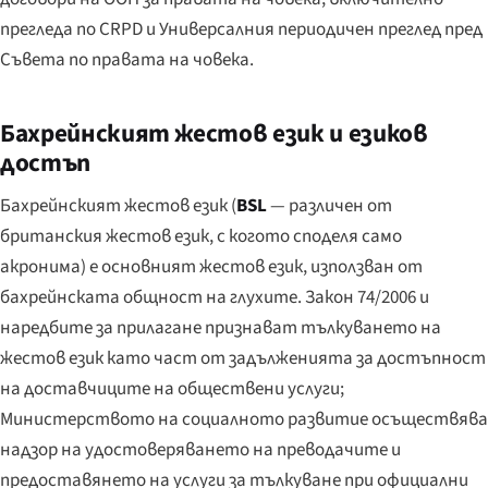
прегледа по CRPD и Универсалния периодичен преглед пред
Съвета по правата на човека.
Бахрейнският жестов език и езиков
достъп
Бахрейнският жестов език (
BSL
— различен от
британския жестов език, с когото споделя само
акронима) е основният жестов език, използван от
бахрейнската общност на глухите. Закон 74/2006 и
наредбите за прилагане признават тълкуването на
жестов език като част от задълженията за достъпност
на доставчиците на обществени услуги;
Министерството на социалното развитие осъществява
надзор на удостоверяването на преводачите и
предоставянето на услуги за тълкуване при официални