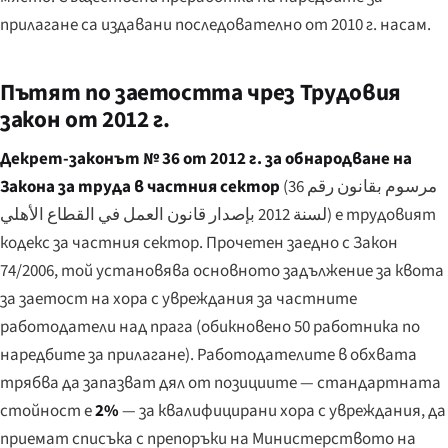
прилагане са издавани последователно от 2010 г. насам.
Пътят по заетостта чрез Трудовия
закон от 2012 г.
Декрет-законът № 36 от 2012 г. за обнародване на
Закона за труда в частния сектор
(
مرسوم بقانون رقم 36
لسنة 2012 بإصدار قانون العمل في القطاع الأهلي
) е трудовият
кодекс за частния сектор. Прочетен заедно с Закон
74/2006, той установява основното задължение за квота
за заетост на хора с увреждания за частните
работодатели над прага (обикновено 50 работника по
наредбите за прилагане). Работодателите в обхвата
трябва да запазват дял от позициите — стандартната
стойност е
2%
— за квалифицирани хора с увреждания, да
приемат списъка с препоръки на Министерството на