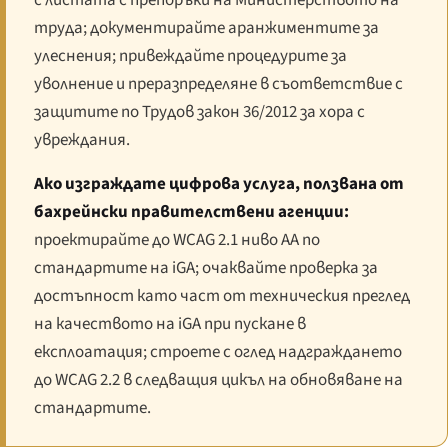
труда; документирайте аранжиментите за
улеснения; привеждайте процедурите за
уволнение и преразпределяне в съответствие с
защитите по Трудов закон 36/2012 за хора с
увреждания.
Ако изграждате цифрова услуга, ползвана от
бахрейнски правителствени агенции:
проектирайте до WCAG 2.1 ниво AA по
стандартите на iGA; очаквайте проверка за
достъпност като част от техническия преглед
на качеството на iGA при пускане в
експлоатация; строете с оглед надграждането
до WCAG 2.2 в следващия цикъл на обновяване на
стандартите.