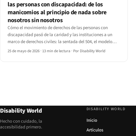
las personas con discapacidad: de los
manicomios al principio de nada sobre
nosotros sin nosotros
Cómo el movimiento de derechos de las personas con
discapacidad pasó de la caridad y las instituciones a un
marco de derechos civiles: la sentada del 504, el modelo
social, la desinstitucionalización, el Capitol Crawl y el
25 de mayo de 2026
·
13 min de lectura
·
Por Disability World
camino hacia la CRPD de la ONU.
DISABILITY WORLD
Disability World
Inicio
Hecho con cuidado, la
accesibilidad primero.
Artículos