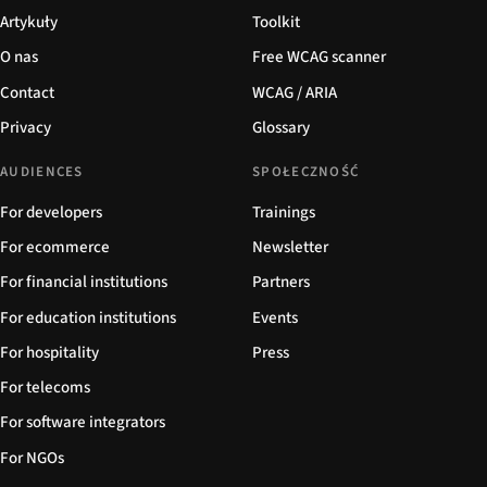
Artykuły
Toolkit
O nas
Free WCAG scanner
Contact
WCAG / ARIA
Privacy
Glossary
AUDIENCES
SPOŁECZNOŚĆ
For developers
Trainings
For ecommerce
Newsletter
For financial institutions
Partners
For education institutions
Events
For hospitality
Press
For telecoms
For software integrators
For NGOs