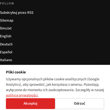
FOLLOW
Subskrybuj przez RSS
Sitemap
llms.txt
English
Deutsch
Español
Italiano
Български
Pliki cookie
简体中文
Używamy opcjonalnych plików cookie analitycznych (Google
Analytics), aby sprawdzić, jak korzystasz z serwisu. Pozostają
wyłączone do momentu ich zaakceptowania. Szczegóły w naszej
polityce prywatności
.
© 2026 Disability World. Wszelkie prawa zastrzeżone.
Cookie settings
Akceptuj
Odrzuć
English
Deutsch
Español
Italiano
Български
简体中文
Polski
Français
Język: