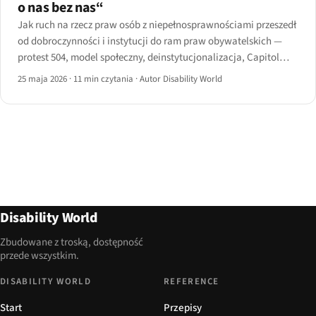
o nas bez nas“
Jak ruch na rzecz praw osób z niepełnosprawnościami przeszedł
od dobroczynności i instytucji do ram praw obywatelskich —
protest 504, model społeczny, deinstytucjonalizacja, Capitol
Crawl i droga do Konwencji ONZ CRPD.
25 maja 2026
·
11 min czytania
·
Autor Disability World
Disability World
Zbudowane z troską, dostępność
przede wszystkim.
DISABILITY WORLD
REFERENCE
Start
Przepisy