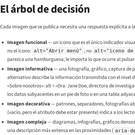
El árbol de decisión
Cada imagen que se publica necesita una respuesta explícita a l
Imagen funcional
— un icono que es el único indicador visua
no el icono:
, no
alt="Abrir menú"
alt="icono de
parezca una hamburguesa; le importa lo que ocurre al pulsar
Imagen informativa
— una fotografía, gráfico, captura de p
alternativo describe la información transmitida con el nivel
«Sobre nosotros»: alt = «Dra. Jane Doe, directora de investigac
los datos subyacentes en un pie de foto o en una tabla adyac
Imagen decorativa
— patrones, separadores, fotografías 
(vacío, pero el atributo debe estar presente) indica a los lect
Imagen compleja
— diagramas, infografías, gráficos densos.
una descripción más extensa en las proximidades (
aria-d