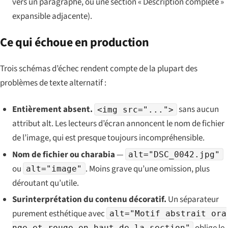
vers un paragraphe, ou une section « Description complète »
expansible adjacente).
Ce qui échoue en production
Trois schémas d’échec rendent compte de la plupart des
problèmes de texte alternatif :
Entièrement absent.
sans aucun
<img src="...">
attribut alt. Les lecteurs d’écran annoncent le nom de fichier
de l’image, qui est presque toujours incompréhensible.
Nom de fichier ou charabia
—
alt="DSC_0042.jpg"
ou
. Moins grave qu’une omission, plus
alt="image"
déroutant qu’utile.
Surinterprétation du contenu décoratif.
Un séparateur
purement esthétique avec
alt="Motif abstrait ora
oblige le
nge et rouge en haut de la section"