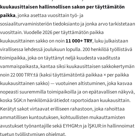
kuukausittaisen hallinnollisen sakon per täyttämätön
paikka
, jonka asettaa vuosittain työ- ja
sosiaaliturvaministeriön tiedoksianto ja jonka arvo tarkistetaan
vuosittain. Vuodelle 2026 per täyttämätön paikka
kuukausittainen sakko on noin
11 000+ TRY
, luku julkaistaan
virallisessa lehdessä joulukuun lopulla. 200 henkilöä työllistävä
toimipaikka, joka on täyttänyt neljä kuudesta vaaditusta
vammaispaikasta, kantaa siksi kuukausittaisen sakkokertymän
noin 22 000 TRY:tä (kaksi täyttämätöntä paikkaa × per paikka
kuukausittainen sakko) — vuotuinen altistuminen, joka kasvaa
nopeasti suuremmilla toimipaikoilla ja on epätavallisen näkyvä,
koska SGK:n henkilömäärätiedot raportoidaan kuukausittain.
Kerätyt sakot virtaavat erilliseen rahastoon, joka rahoittaa
ammatillisen kuntoutuksen, kohtuullisten mukauttamisten
avustukset työnantajille sekä EYHGM:n ja İŞKUR:in hallinnoimat
tuetun työllistymisen ohjelmat.