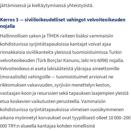
jättämisessä ja kieltäytymisessä yhteistyöstä.
Kerros 3 — siviilioikeudelliset vahingot velvoiteoikeuden
nojalla
Hallinnollisen sakon ja TİHEK-raiteen lisäksi vammaisiin
kohdistuvissa syrjintätapauksissa kantajat voivat ajaa
rinnakkaisia siviilikanteita yleisissä tuomioistuimissa Turkin
velvoiteoikeuden (
Türk Borçlar Kanunu
, laki nro 6098) nojalla.
Velvoiteoikeus ei aseta lakisääteistä ylärajaa aineettomille
(moraalisille) vahingoille — tuomioistuimet arvioivat ne
rikkomuksen vakavuuden, syrjivän menettelyn keston,
vastaajan koon ja resurssien sekä tapauksen laajempien yleistä
etua koskevien vaikutusten perusteella. Vammaisiin
kohdistuvissa syrjintätapauksissa viimeisen vuosikymmenen
aikana myönnetyt korvaukset ovat tyypillisesti olleet 10 000–200
000 TRY:n alueella kantajaa kohden nimellisinä