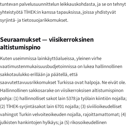
tuntevan palvelusuunnittelun leikkauskohdasta, ja se on tehnyt
yhteistyötä TİHEK:in kanssa tapauksissa, joissa yhdistyvät
syrjintä- ja tietosuojarikkomukset.
Seuraamukset — viisikerroksinen
altistumispino
Kuten useimmissa lainkäyttöalueissa, yleinen virhe
vaatimustenmukaisuusbudjetoinnissa on lukea hallinnollinen
sakkotaulukko erillään ja päätellä, että
saavutettavuusrikkomukset Turkissa ovat halpoja. Ne eivät ole.
Hallinnollinen sakkosarake on viisikerroksisen altistumispinon
pohja: (1) hallinnolliset sakot lain 5378 ja työlain kiintiön nojalla;
(2) TİHEK-syrjintäsakot lain 6701 nojalla; (3) siviilioikeudelliset
vahingot Turkin velvoiteoikeuden nojalla, rajoittamattomat; (4)
julkisten hankintojen hylkäys; ja (5) rikosoikeudellinen