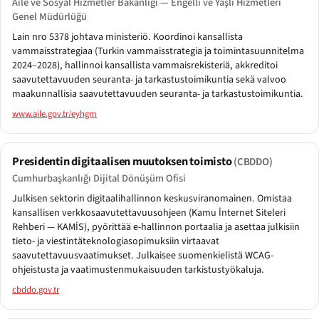
Aile ve Sosyal Hizmetler Bakanlığı — Engelli ve Yaşlı Hizmetleri
Genel Müdürlüğü
Lain nro 5378 johtava ministeriö. Koordinoi kansallista
vammaisstrategiaa (Turkin vammaisstrategia ja toimintasuunnitelma
2024–2028), hallinnoi kansallista vammaisrekisteriä, akkreditoi
saavutettavuuden seuranta- ja tarkastustoimikuntia sekä valvoo
maakunnallisia saavutettavuuden seuranta- ja tarkastustoimikuntia.
www.aile.gov.tr/eyhgm
Presidentin digitaalisen muutoksen toimisto
(CBDDO)
Cumhurbaşkanlığı Dijital Dönüşüm Ofisi
Julkisen sektorin digitaalihallinnon keskusviranomainen. Omistaa
kansallisen verkkosaavutettavuusohjeen (Kamu İnternet Siteleri
Rehberi — KAMİS), pyörittää e-hallinnon portaalia ja asettaa julkisiin
tieto- ja viestintäteknologiasopimuksiin virtaavat
saavutettavuusvaatimukset. Julkaisee suomenkielistä WCAG-
ohjeistusta ja vaatimustenmukaisuuden tarkistustyökaluja.
cbddo.gov.tr