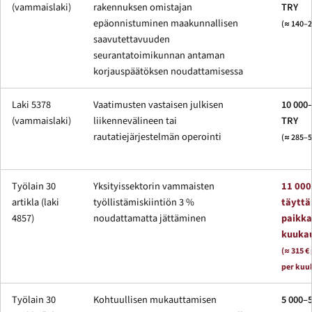
(vammaislaki)
rakennuksen omistajan
TRY
epäonnistuminen maakunnallisen
(≈ 140–2
saavutettavuuden
seurantatoimikunnan antaman
korjauspäätöksen noudattamisessa
Laki 5378
Vaatimusten vastaisen julkisen
10 000
(vammaislaki)
liikennevälineen tai
TRY
rautatiejärjestelmän operointi
(≈ 285–5
Työlain 30
Yksityissektorin vammaisten
11 000
artikla (laki
työllistämiskiintiön 3 %
täytt
4857)
noudattamatta jättäminen
paikka
kuukau
(≈ 315 €
per kuu
Työlain 30
Kohtuullisen mukauttamisen
5 000–