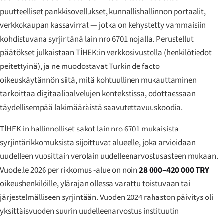
puutteelliset pankkisovellukset, kunnallishallinnon portaalit,
verkkokaupan kassavirrat — jotka on kehystetty vammaisiin
kohdistuvana syrjintänä lain nro 6701 nojalla. Perustellut
päätökset julkaistaan TİHEK:in verkkosivustolla (henkilötiedot
peitettyinä), ja ne muodostavat Turkin de facto
oikeuskäytännön siitä, mitä kohtuullinen mukauttaminen
tarkoittaa digitaalipalvelujen kontekstissa, odottaessaan
täydellisempää lakimääräistä saavutettavuuskoodia.
TİHEK:in hallinnolliset sakot lain nro 6701 mukaisista
syrjintärikkomuksista sijoittuvat alueelle, joka arvioidaan
uudelleen vuosittain verolain uudelleenarvostusasteen mukaan.
Vuodelle 2026 per rikkomus -alue on noin
28 000–420 000 TRY
oikeushenkilöille, ylärajan ollessa varattu toistuvaan tai
järjestelmälliseen syrjintään. Vuoden 2024 rahaston päivitys oli
yksittäisvuoden suurin uudelleenarvostus instituutin