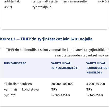
artikla (laki
tarjoamatta jättäminen vammaiselle
(≈ 140–1
4857)
työntekijälle
Kerros 2 — TİHEK:in syrjintäsakot lain 6701 nojalla
TİHEK:in hallinnolliset sakot vammaisiin kohdistuvista syrjintärikkomu
saavutettavuuden tapaukset mukaan
RIKKOMUSTASO
VAIHTELUVÄLI
VAIHTELUVÄLI
(OIKEUSHENKILÖT)
(LUONNOLLISE
HENKILÖT)
Yksittäistapauksen
28 000–100 000
5 000–30 000
vammaisiin kohdistuva
TRY
TRY
syrjintä
(≈ 800–2 850 €)
(≈ 140–855 €)