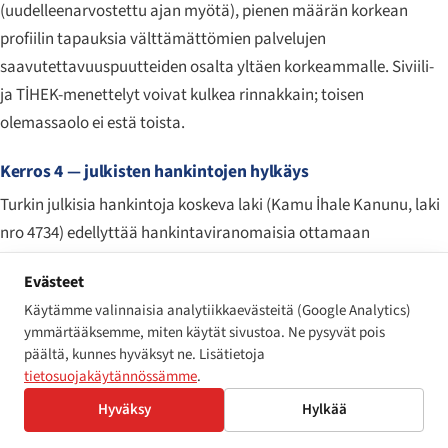
(uudelleenarvostettu ajan myötä), pienen määrän korkean
profiilin tapauksia välttämättömien palvelujen
saavutettavuuspuutteiden osalta yltäen korkeammalle. Siviili-
ja TİHEK-menettelyt voivat kulkea rinnakkain; toisen
olemassaolo ei estä toista.
Kerros 4 — julkisten hankintojen hylkäys
Turkin julkisia hankintoja koskeva laki (
Kamu İhale Kanunu
, laki
nro 4734) edellyttää hankintaviranomaisia ottamaan
saavutettavuuden huomioon jo teknisen eritelmävaiheen alusta
Evästeet
alkaen ja sallii tarjoajien hylkäämisen, jotka on todettu
Käytämme valinnaisia analytiikkaevästeitä (Google Analytics)
syyllistyneen vakavaan ammattimaiseen väärinkäytökseen —
ymmärtääksemme, miten käytät sivustoa. Ne pysyvät pois
kategorian, joka sisältää lain 5378 mukaiset tuomioistuimen
päältä, kunnes hyväksyt ne. Lisätietoja
vahvistamat saavutettavuuteen liittyvät havainnot ja lain 6701
tietosuojakäytännössämme
.
mukaiset syrjintäpäätökset. Turkin julkisille markkinoille
Hyväksy
Hylkää
myyville toimijoille tarjousosallistumisoikeuden menettäminen