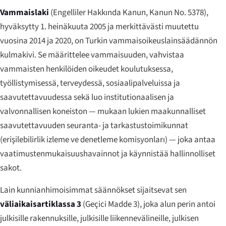
Vammaislaki
(
Engelliler Hakkında Kanun
, Kanun No. 5378),
hyväksytty 1. heinäkuuta 2005 ja merkittävästi muutettu
vuosina 2014 ja 2020, on Turkin vammaisoikeuslainsäädännön
kulmakivi. Se määrittelee vammaisuuden, vahvistaa
vammaisten henkilöiden oikeudet koulutuksessa,
työllistymisessä, terveydessä, sosiaalipalveluissa ja
saavutettavuudessa sekä luo institutionaalisen ja
valvonnallisen koneiston — mukaan lukien maakunnalliset
saavutettavuuden seuranta- ja tarkastustoimikunnat
(
erişilebilirlik izleme ve denetleme komisyonları
) — joka antaa
vaatimustenmukaisuushavainnot ja käynnistää hallinnolliset
sakot.
Lain kunnianhimoisimmat säännökset sijaitsevat sen
väliaikaisartiklassa 3
(
Geçici Madde 3
), joka alun perin antoi
julkisille rakennuksille, julkisille liikennevälineille, julkisen