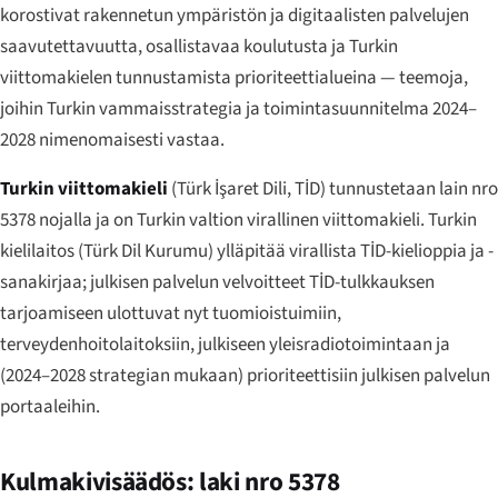
korostivat rakennetun ympäristön ja digitaalisten palvelujen
saavutettavuutta, osallistavaa koulutusta ja Turkin
viittomakielen tunnustamista prioriteettialueina — teemoja,
joihin Turkin vammaisstrategia ja toimintasuunnitelma 2024–
2028 nimenomaisesti vastaa.
Turkin viittomakieli
(
Türk İşaret Dili
, TİD) tunnustetaan lain nro
5378 nojalla ja on Turkin valtion virallinen viittomakieli. Turkin
kielilaitos (
Türk Dil Kurumu
) ylläpitää virallista TİD-kielioppia ja -
sanakirjaa; julkisen palvelun velvoitteet TİD-tulkkauksen
tarjoamiseen ulottuvat nyt tuomioistuimiin,
terveydenhoitolaitoksiin, julkiseen yleisradiotoimintaan ja
(2024–2028 strategian mukaan) prioriteettisiin julkisen palvelun
portaaleihin.
Kulmakivisäädös: laki nro 5378