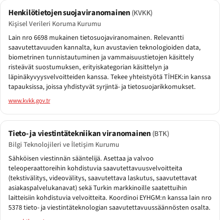
Henkilötietojen suojaviranomainen
(KVKK)
Kişisel Verileri Koruma Kurumu
Lain nro 6698 mukainen tietosuojaviranomainen. Relevantti
saavutettavuuden kannalta, kun avustavien teknologioiden data,
biometrinen tunnistautuminen ja vammaisuustietojen käsittely
risteävät suostumuksen, erityiskategorian käsittelyn ja
läpinäkyvyysvelvoitteiden kanssa. Tekee yhteistyötä TİHEK:in kanssa
tapauksissa, joissa yhdistyvät syrjintä- ja tietosuojarikkomukset.
www.kvkk.gov.tr
Tieto- ja viestintätekniikan viranomainen
(BTK)
Bilgi Teknolojileri ve İletişim Kurumu
Sähköisen viestinnän sääntelijä. Asettaa ja valvoo
teleoperaattoreihin kohdistuvia saavutettavuusvelvoitteita
(tekstivälitys, videovälitys, saavutettava laskutus, saavutettavat
asiakaspalvelukanavat) sekä Turkin markkinoille saatettuihin
laitteisiin kohdistuvia velvoitteita. Koordinoi EYHGM:n kanssa lain nro
5378 tieto- ja viestintäteknologian saavutettavuussäännösten osalta.