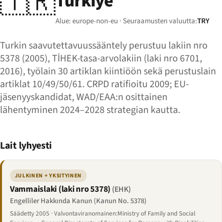
🇹🇷
Türkiye
Alue: europe-non-eu · Seuraamusten valuutta:
TRY
Turkin saavutettavuussääntely perustuu lakiin nro
5378 (2005), TİHEK-tasa-arvolakiin (laki nro 6701,
2016), työlain 30 artiklan kiintiöön sekä perustuslain
artiklat 10/49/50/61. CRPD ratifioitu 2009; EU-
jäsenyyskandidat, WAD/EAA:n osittainen
lähentyminen 2024–2028 strategian kautta.
Lait lyhyesti
JULKINEN + YKSITYINEN
Vammaislaki (laki nro 5378)
(EHK)
Engelliler Hakkında Kanun (Kanun No. 5378)
Säädetty 2005 · Valvontaviranomainen:Ministry of Family and Social