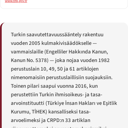
www.btk.gov.tr
Turkin saavutettavuussääntely rakentuu
vuoden 2005 kulmakivisäädökselle —
vammaislaille (
Engelliler Hakkında Kanun
,
Kanun No. 5378) — joka nojaa vuoden 1982
perustuslain 10, 49, 50 ja 61 artiklojen
nimenomaisiin perustuslaillisiin suojauksiin.
Toinen pilari saapui vuonna 2016, kun
perustettiin Turkin ihmisoikeus- ja tasa-
arvoinstituutti (
Türkiye İnsan Hakları ve Eşitlik
Kurumu
, TİHEK) kansalliseksi tasa-
arvoelimeksi ja CRPD:n 33 artiklan