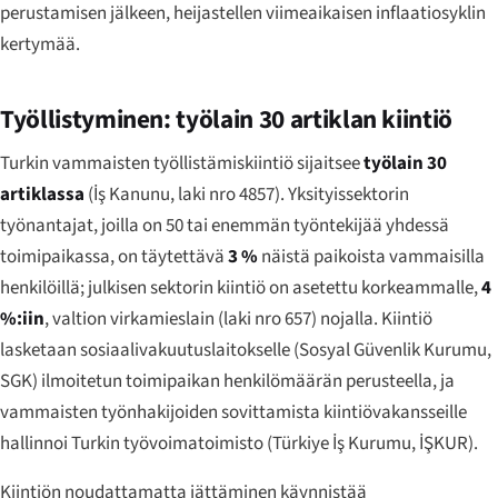
perustamisen jälkeen, heijastellen viimeaikaisen inflaatiosyklin
kertymää.
Työllistyminen: työlain 30 artiklan kiintiö
Turkin vammaisten työllistämiskiintiö sijaitsee
työlain 30
artiklassa
(
İş Kanunu
, laki nro 4857). Yksityissektorin
työnantajat, joilla on 50 tai enemmän työntekijää yhdessä
toimipaikassa, on täytettävä
3 %
näistä paikoista vammaisilla
henkilöillä; julkisen sektorin kiintiö on asetettu korkeammalle,
4
%:iin
, valtion virkamieslain (laki nro 657) nojalla. Kiintiö
lasketaan sosiaalivakuutuslaitokselle (
Sosyal Güvenlik Kurumu
,
SGK) ilmoitetun toimipaikan henkilömäärän perusteella, ja
vammaisten työnhakijoiden sovittamista kiintiövakansseille
hallinnoi Turkin työvoimatoimisto (
Türkiye İş Kurumu
, İŞKUR).
Kiintiön noudattamatta jättäminen käynnistää