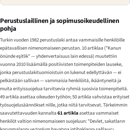
Perustuslaillinen ja sopimusoikeudellinen
pohja
Turkin vuoden 1982 perustuslaki antaa vammaisille henkilöille
epätavallisen nimenomaiseen perustan. 10 artiklaa (
"Kanun
önünde eşitlik"
— yhdenvertaisuus lain edessä) muutettiin
vuonna 2010 lisäämällä positiivisten toimenpiteiden lauseke,
jonka perustuslakituomioistuin on lukenut edellyttävän — ei
pelkästään sallivan — vammaisia henkilöitä, ikääntyneitä ja
muita erityissuojelua tarvitsevia ryhmiä suosivia toimenpiteitä.
49 artikla asettaa oikeuden työhön; 50 artikla vahvistaa erityiset
työsuojelusäännökset niille, jotka niitä tarvitsevat. Tärkeimmin
saavutettavuuden kannalta
61 artikla
asettaa vammaiset
henkilöt valtion nimenomaiseen suojeluun:
"Devlet, sakatların
korunmalarını ve toplum hayatına intibaklarını sağlayıcı