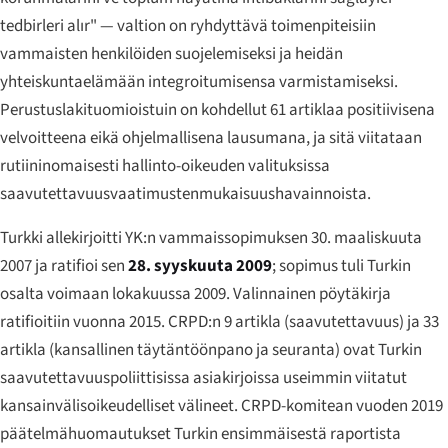
tedbirleri alır"
— valtion on ryhdyttävä toimenpiteisiin
vammaisten henkilöiden suojelemiseksi ja heidän
yhteiskuntaelämään integroitumisensa varmistamiseksi.
Perustuslakituomioistuin on kohdellut 61 artiklaa positiivisena
velvoitteena eikä ohjelmallisena lausumana, ja sitä viitataan
rutiininomaisesti hallinto-oikeuden valituksissa
saavutettavuusvaatimustenmukaisuushavainnoista.
Turkki allekirjoitti YK:n vammaissopimuksen 30. maaliskuuta
2007 ja ratifioi sen
28. syyskuuta 2009
; sopimus tuli Turkin
osalta voimaan lokakuussa 2009. Valinnainen pöytäkirja
ratifioitiin vuonna 2015. CRPD:n 9 artikla (saavutettavuus) ja 33
artikla (kansallinen täytäntöönpano ja seuranta) ovat Turkin
saavutettavuuspoliittisissa asiakirjoissa useimmin viitatut
kansainvälisoikeudelliset välineet. CRPD-komitean vuoden 2019
päätelmähuomautukset Turkin ensimmäisestä raportista