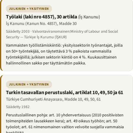
JULKINEN + YKSITYINEN
Työlaki (laki nro 4857), 30 artikla
(İş Kanunu)
İş Kanunu (Kanun No. 4857), Madde 30
Säädetty 2003 · Valvontaviranomainen:Ministry of Labour and Social
Security — Türkiye İş Kurumu (İŞKUR)
Vammaisten työllistämiskiintiö: yksityissektorin työnantajat, joilla
on 50+ työntekijää, on täytettävä 3 % paikoista vammaisilla
työntekijöillä; julkisen sektorin kiintiö on 4 %. Kuukausittainen
hallinnollinen sakko per täyttämätön paikka.
JULKINEN + YKSITYINEN
Turkin tasavallan perustuslaki, artiklat 10, 49, 50 ja 61
Türkiye Cumhuriyeti Anayasası, Madde 10, 49, 50, 61
Säädetty 1982
Perustuslaillinen pohja: art. 10 yhdenvertaisuus (2010 positiivisten
toimenpiteiden lausekkeen kera); art. 49 oikeus työhön; art. 50
työolot; art. 61 nimenomainen valtion velvoite suojella vammaisia