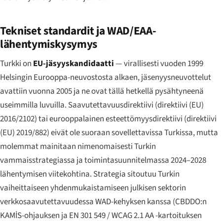
Tekniset standardit ja WAD/EAA-
lähentymiskysymys
Turkki on
EU-jäsyyskandidaatti
— virallisesti vuoden 1999
Helsingin Eurooppa-neuvostosta alkaen, jäsenyysneuvottelut
avattiin vuonna 2005 ja ne ovat tällä hetkellä pysähtyneenä
useimmilla luvuilla. Saavutettavuusdirektiivi (direktiivi (EU)
2016/2102) tai eurooppalainen esteettömyysdirektiivi (direktiivi
(EU) 2019/882) eivät ole suoraan sovellettavissa Turkissa, mutta
molemmat mainitaan nimenomaisesti Turkin
vammaisstrategiassa ja toimintasuunnitelmassa 2024–2028
lähentymisen viitekohtina. Strategia sitoutuu Turkin
vaiheittaiseen yhdenmukaistamiseen julkisen sektorin
verkkosaavutettavuudessa WAD-kehyksen kanssa (CBDDO:n
KAMİS-ohjauksen ja EN 301 549 / WCAG 2.1 AA -kartoituksen