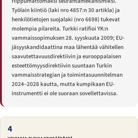
riippumattomaksi seurantamekanismiksi.
Työlain kiintiö (laki nro 4857:n 30 artikla) ja
henkilötietojen suojalaki (nro 6698) tukevat
molempia pilareita. Turkki ratifioi YK:n
vammaissopimuksen 28. syyskuuta 2009; EU-
jäsyyskandidaattina maa lähentää vähitellen
saavutettavuusdirektiivin ja eurooppalaisen
esteettömyysdirektiivin suuntaan Turkin
vammaisstrategian ja toimintasuunnitelman
2024–2028 kautta, mutta kumpikaan EU-
instrumentti ei ole suoraan sovellettavissa.
4