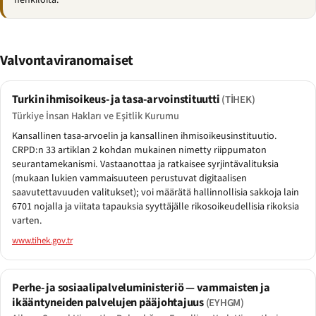
henkilöitä.
Valvontaviranomaiset
Turkin ihmisoikeus- ja tasa-arvoinstituutti
(TİHEK)
Türkiye İnsan Hakları ve Eşitlik Kurumu
Kansallinen tasa-arvoelin ja kansallinen ihmisoikeusinstituutio.
CRPD:n 33 artiklan 2 kohdan mukainen nimetty riippumaton
seurantamekanismi. Vastaanottaa ja ratkaisee syrjintävalituksia
(mukaan lukien vammaisuuteen perustuvat digitaalisen
saavutettavuuden valitukset); voi määrätä hallinnollisia sakkoja lain
6701 nojalla ja viitata tapauksia syyttäjälle rikosoikeudellisia rikoksia
varten.
www.tihek.gov.tr
Perhe- ja sosiaalipalveluministeriö — vammaisten ja
ikääntyneiden palvelujen pääjohtajuus
(EYHGM)