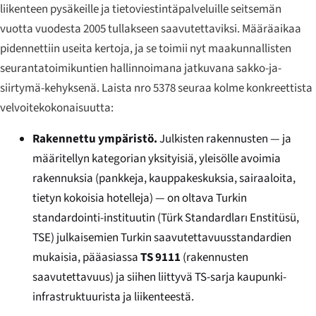
liikenteen pysäkeille ja tietoviestintäpalveluille seitsemän
vuotta vuodesta 2005 tullakseen saavutettaviksi. Määräaikaa
pidennettiin useita kertoja, ja se toimii nyt maakunnallisten
seurantatoimikuntien hallinnoimana jatkuvana sakko-ja-
siirtymä-kehyksenä. Laista nro 5378 seuraa kolme konkreettista
velvoitekokonaisuutta:
Rakennettu ympäristö.
Julkisten rakennusten — ja
määritellyn kategorian yksityisiä, yleisölle avoimia
rakennuksia (pankkeja, kauppakeskuksia, sairaaloita,
tietyn kokoisia hotelleja) — on oltava Turkin
standardointi-instituutin (
Türk Standardları Enstitüsü
,
TSE) julkaisemien Turkin saavutettavuusstandardien
mukaisia, pääasiassa
TS 9111
(rakennusten
saavutettavuus) ja siihen liittyvä TS-sarja kaupunki-
infrastruktuurista ja liikenteestä.