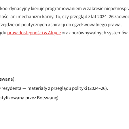
 koordynacyjny kieruje programowaniem w zakresie niepełnospraw
ści ani mechanizm karny. To, czy przegląd z lat 2024–26 zaowoc
przejdzie od politycznych aspiracji do egzekwowalnego prawa.
lądu
praw dostępności w Afryce
oraz porównywalnych systemów k
tswana).
rezydenta — materiały z przeglądu polityki (2024–26).
atyfikowana przez Botswanę).