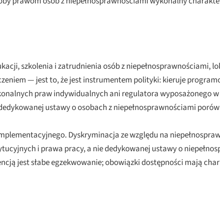
dałoby prawom osób z niepełnosprawnościami wykonalny charakte
edukacji, szkolenia i zatrudnienia osób z niepełnosprawnościami, 
zeniem — jest to, że jest instrumentem polityki: kieruje progr
ykonalnych praw indywidualnych ani regulatora wyposażonego 
dedykowanej ustawy o osobach z niepełnosprawnościami porównyw
mplementacyjnego. Dyskryminacja ze względu na niepełnosprawnoś
ucyjnych i prawa pracy, a nie dedykowanej ustawy o niepełnos
cją jest słabe egzekwowanie; obowiązki dostępności mają char