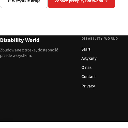
← Wszystkie kraje
Zobacz przepisy Botswana →
DISABILITY WORLD
Disability World
Start
Zbudowane z troską, dostępność
przede wszystkim.
Artykuły
O nas
Contact
Privacy