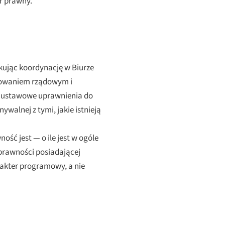
r prawny.
lokując koordynację w Biurze
amowaniem rządowym i
w ustawowe uprawnienia do
alnej z tymi, jakie istnieją
ć jest — o ile jest w ogóle
prawności posiadającej
akter programowy, a nie