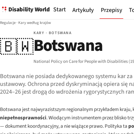
Disability World
Start
Artykuły
Przepisy
To
Regulacje
·
Kary według krajów
KARY · BOTSWANA
Botswana
🇧🇼
National Policy on Care for People with Disabilities (
Botswana nie posiada dedykowanego systemu kar za n
ustawowy. Ochrona przed dyskryminacją opiera się na 
2024–26 jest drogą do wdrożenia rygorystycznych ra
Botswana jest najwyrazistszym regionalnym przykładem kraju, kt
niepełnosprawności
. Wiodącym instrumentem przez blisko tr
— dokument koordynacyjny, a nie wiążące prawo. Polityka ta
po