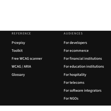
REFERENCE
AUDIENCES
Przepisy
For developers
Toolkit
For ecommerce
Free WCAG scanner
For financial institutions
WCAG / ARIA
For education institutions
Glossary
For hospitality
For telecoms
For software integrators
For NGOs