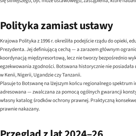
się silniejszego, być może ustawowego, zastąpienia, które na
Polityka zamiast ustawy
Krajowa Polityka z 1996 r. określiła podejście rządu do opieki, 
Prezydenta. Jej definiującą cechą — a zarazem głównym ogranic
koordynacją międzyresortową, lecz nie tworzy bezpośrednio w
egzekwowania zgodności. Botswana historycznie nie posiadała 
w Kenii, Nigerii, Ugandzie czy Tanzanii.
Plasuje to Botswanę na lżejszym końcu regionalnego spektrum i
adresowana — zwalczana za pomocą ogólnych gwarancji konstyt
własny katalog środków ochrony prawnej. Praktyczną konsekwen
prawnie nakazany.
Przegląd z lat 2024–26