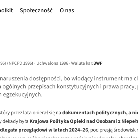
olkit
Społeczność
O nas
1996) (NPCPD 1996) · Uchwalona 1996 · Waluta kar:
BWP
aruszenia dostępności, bo wiodący instrument ma cha
ogólnych przepisach konstytucyjnych i prawa pracy; pr
m egzekucyjnych.
óry przez lata opierał się na
dokumentach politycznych, a ni
zy dekady była
Krajowa Polityka Opieki nad Osobami z Niepeł
dlegała przeglądowi w latach 2024–26
, pod presją środowis