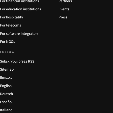
For financial institutions
Partners
For education institutions
Events
For hospitality
Press
For telecoms
For software integrators
For NGOs
FOLLOW
Subskrybuj przez RSS
Sitemap
llms.txt
English
Deutsch
Español
Italiano