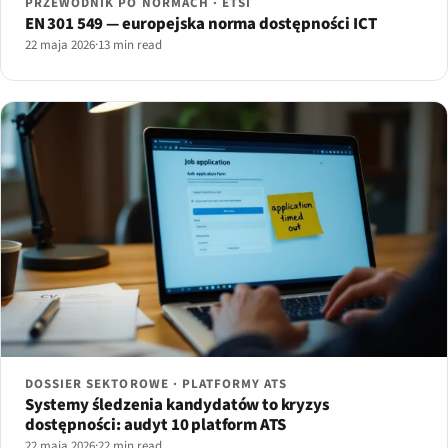
PRZEWODNIK PO NORMACH · ETSI
EN 301 549 — europejska norma dostępności ICT
22 maja 2026
·
13 min read
DOSSIER SEKTOROWE · PLATFORMY ATS
Systemy śledzenia kandydatów to kryzys
dostępności: audyt 10 platform ATS
22 maja 2026
·
22 min read