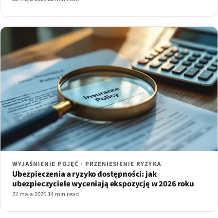
WYJAŚNIENIE POJĘĆ · PRZENIESIENIE RYZYKA
Ubezpieczenia a ryzyko dostępności: jak
ubezpieczyciele wyceniają ekspozycję w 2026 roku
22 maja 2026
·
14 min read