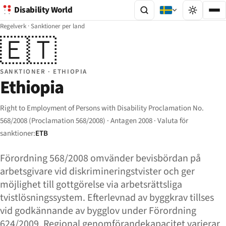
Disability World
Regelverk
·
Sanktioner per land
🇪🇹
SANKTIONER · ETHIOPIA
Ethiopia
Right to Employment of Persons with Disability Proclamation No.
568/2008 (Proclamation 568/2008) · Antagen 2008 · Valuta för
sanktioner:
ETB
Förordning 568/2008 omvänder bevisbördan på
arbetsgivare vid diskrimineringstvister och ger
möjlighet till gottgörelse via arbetsrättsliga
tvistlösningssystem. Efterlevnad av byggkrav tillses
vid godkännande av bygglov under Förordning
624/2009. Regional genomförandekapacitet varierar