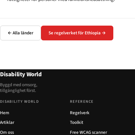
← Alla länder
Se regelverket för Ethiopia →
Disability World
Byggd med omsorg,
tillgänglighet först.
DISABILITY WORLD
REFERENCE
Hem
Regelverk
Artiklar
Toolkit
Om oss
Free WCAG scanner