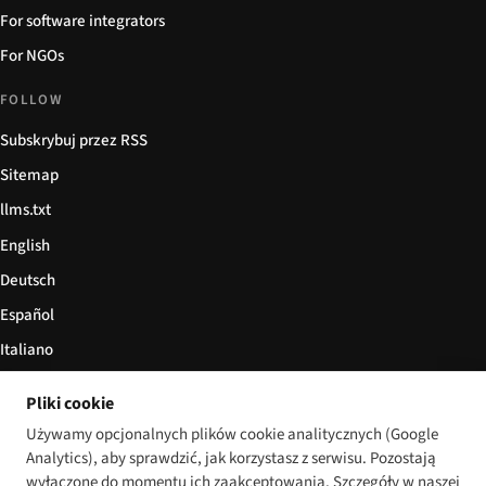
For software integrators
For NGOs
FOLLOW
Subskrybuj przez RSS
Sitemap
llms.txt
English
Deutsch
Español
Italiano
Български
Pliki cookie
简体中文
Używamy opcjonalnych plików cookie analitycznych (Google
Analytics), aby sprawdzić, jak korzystasz z serwisu. Pozostają
wyłączone do momentu ich zaakceptowania. Szczegóły w naszej