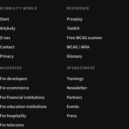
DISABILITY WORLD
REFERENCE
Start
Przepisy
Artykuły
Toolkit
O nas
Free WCAG scanner
Contact
WCAG / ARIA
Privacy
Glossary
AUDIENCES
SPOŁECZNOŚĆ
For developers
Trainings
For ecommerce
Newsletter
For financial institutions
Partners
For education institutions
Events
For hospitality
Press
For telecoms