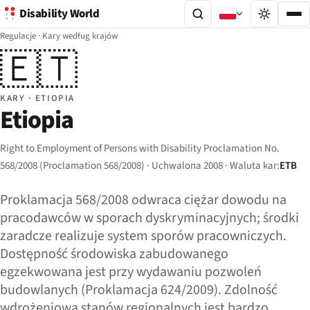
Disability World
Regulacje
·
Kary według krajów
🇪🇹
KARY · ETIOPIA
Etiopia
Right to Employment of Persons with Disability Proclamation No.
568/2008 (Proclamation 568/2008) · Uchwalona 2008 · Waluta kar:
ETB
Proklamacja 568/2008 odwraca ciężar dowodu na
pracodawców w sporach dyskryminacyjnych; środki
zaradcze realizuje system sporów pracowniczych.
Dostępność środowiska zabudowanego
egzekwowana jest przy wydawaniu pozwoleń
budowlanych (Proklamacja 624/2009). Zdolność
wdrożeniowa stanów regionalnych jest bardzo