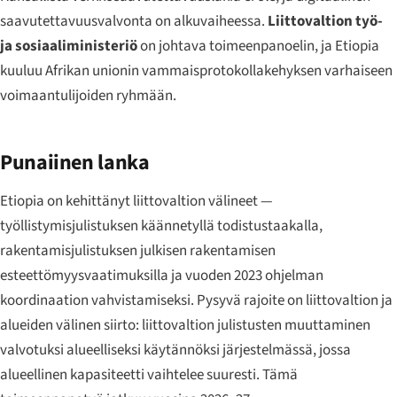
saavutettavuusvalvonta on alkuvaiheessa.
Liittovaltion työ-
ja sosiaaliministeriö
on johtava toimeenpanoelin, ja Etiopia
kuuluu Afrikan unionin vammaisprotokollakehyksen varhaiseen
voimaantulijoiden ryhmään.
Punaiinen lanka
Etiopia on kehittänyt liittovaltion välineet —
työllistymisjulistuksen käännetyllä todistustaakalla,
rakentamisjulistuksen julkisen rakentamisen
esteettömyysvaatimuksilla ja vuoden 2023 ohjelman
koordinaation vahvistamiseksi. Pysyvä rajoite on liittovaltion ja
alueiden välinen siirto: liittovaltion julistusten muuttaminen
valvotuksi alueelliseksi käytännöksi järjestelmässä, jossa
alueellinen kapasiteetti vaihtelee suuresti. Tämä