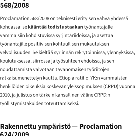
568/2008
Proclamation 568/2008 on teknisesti erityisen vahva yhdessä
kohdassa: se
kääntää todistustaakan
työnantajalle
vammaisiin kohdistuvissa syrjintäriidoissa, ja asettaa
työnantajille positiivisen kohtuullisen mukautuksen
velvollisuuden. Se kieltää syrjinnän rekrytoinnissa, ylennyksissä,
koulutuksessa, siirrossa ja työsuhteen ehdoissa, ja sen
noudattamista valvotaan tavanomaisen työriitojen
ratkaisumenettelyn kautta. Etiopia ratifioi YK:n vammaisten
henkilöiden oikeuksia koskevan yleissopimuksen (CRPD) vuonna
2010, ja julistus on tärkein kansallinen väline CRPD:n
työllistymistakuiden toteuttamiseksi.
Rakennettu ympäristö — Proclamation
624/2009