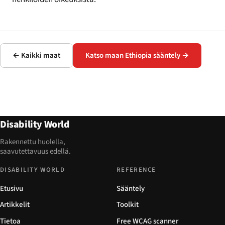
← Kaikki maat
Katso maan Ethiopia sääntely →
Disability World
Rakennettu huolella,
saavutettavuus edellä.
DISABILITY WORLD
REFERENCE
Etusivu
Sääntely
Artikkelit
Toolkit
Tietoa
Free WCAG scanner