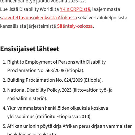
toimeenpanotyö jatkuu vuosina 2026–27.
Lue lisää Disability Worldilta
YK:n CRPD:stä
, laajemmasta
saavutettavuusoikeuksista Afrikassa
sekä vertailukelpoisista
kansallisista järjestelmistä
Sääntely-osiossa
.
Ensisijaiset lähteet
Right to Employment of Persons with Disability
Proclamation No. 568/2008 (Etiopia).
Building Proclamation No. 624/2009 (Etiopia).
National Disability Policy, 2023 (liittovaltion työ- ja
sosiaaliministeriö).
YK:n vammaisten henkilöiden oikeuksia koskeva
yleissopimus (ratifioitu Etiopiassa 2010).
Afrikan unionin pöytäkirja Afrikan peruskirjaan vammaisten
henkilöiden oikeuksista.