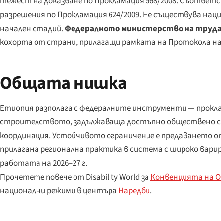
тежест на доказване по Прокламация 568/2008. Съответс
разрешения по Прокламация 624/2009. Не съществува наци
начален стадий.
Федералното министерство на труда
кохорта от страни, прилагащи рамката на Протокола на
Общата нишка
Етиопия разполага с федералните инструменти — прокла
строителството, задължаваща достъпно обществено стр
координация. Устойчивото ограничение е предаването о
прилагана регионална практика в система с широко ва
работата на 2026–27 г.
Прочетете повече от Disability World за
Конвенцията на 
национални режими в центъра
Наредби
.