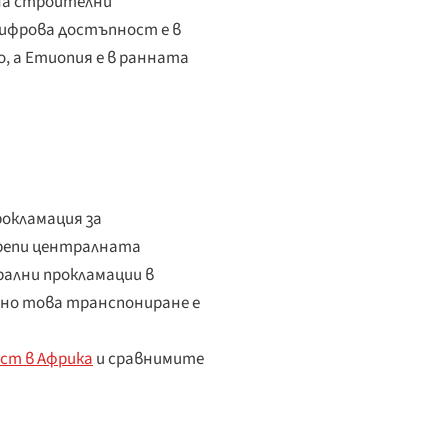
 на строителни
цифрова достъпност е в
, а Етиопия е в ранната
окламация за
крепи централната
рални прокламации в
нно това транспониране е
ст в Африка
и сравнимите