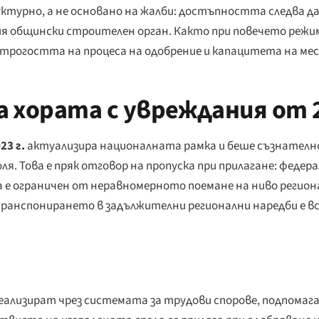
ктурно, а не основано на жалби: достъпността следва да
 общински строителен орган. Както при повечето режим
трогостта на процеса на одобрение и капацитета на ме
 хората с увреждания от 2
3 г.
актуализира националната рамка и беше съзнателно
я. Това е пряк отговор на пропуска при прилагане: федер
ка е ограничен от неравномерното поемане на ниво реги
транспонирането в задължителни регионални наредби е все 
еализират чрез системата за трудови спорове, подпома