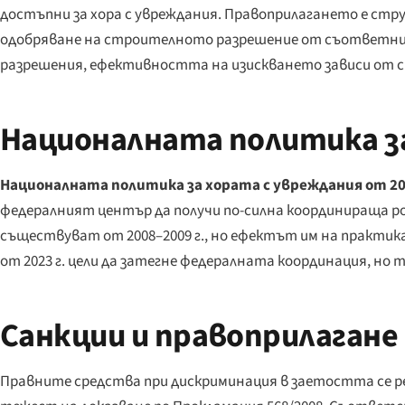
достъпни за хора с увреждания. Правоприлагането е стру
одобряване на строителното разрешение от съответния
разрешения, ефективността на изискването зависи от с
Националната политика за
Националната политика за хората с увреждания от 202
федералният център да получи по-силна координираща рол
съществуват от 2008–2009 г., но ефектът им на практи
от 2023 г. цели да затегне федералната координация, но 
Санкции и правоприлагане
Правните средства при дискриминация в заетостта се р