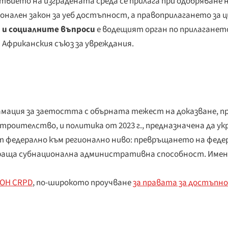
твието на изградената среда се прилага при одобряване
онален закон за уеб достъпност, а правоприлагането за 
 и социалните въпроси
е водещият орган по прилагането
 Африканския съюз за увреждания.
мация за заетостта с обърната тежест на доказване, пр
оителство, и политика от 2023 г., предназначена да у
т федерално към регионално ниво: превръщането на феде
рираща субнационална административна способност. Име
ООН CRPD
, по-широкото проучване
за правата за достъпно