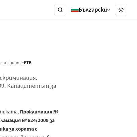
Български
а санкциите:
ETB
скриминация.
09. Капацитетът за
итиката.
Прокламация №
ламация № 624/2009 за
ка за хората с