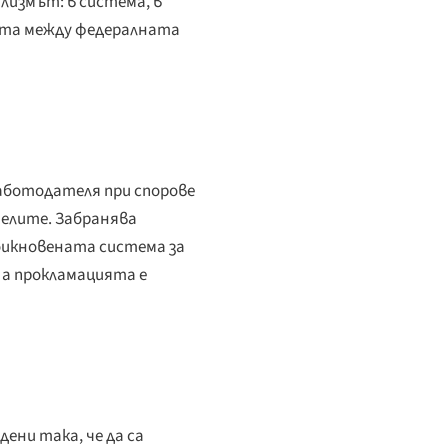
измът: в система, в
ката между федералната
аботодателя при спорове
телите. Забранява
обикновената система за
 а прокламацията е
ени така, че да са