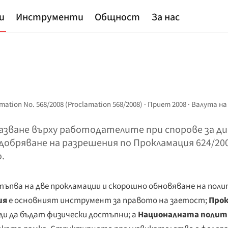
и
Инструменти
Общност
За нас
lamation No. 568/2008 (Proclamation 568/2008) · Приет 2008 · Валута н
зване върху работодателите при спорове за ди
обряване на разрешения по Прокламация 624/20
.
тъпва на две прокламации и скорошно обновяване на пол
ия
е основният инструмент за правото на заетост;
Прок
ди да бъдат физически достъпни; а
Националната полити