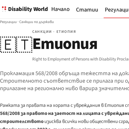
Disability World
Начало
Статии
Регулаци
Регулации
·
Санкции по държави
САНКЦИИ · ЕТИОПИЯ
Етиопия
🇪🇹
Right to Employment of Persons with Disability Proc
Прокламация 568/2008 обръща тежестта на дока
Строителното съответствие се прилага при од
прилагане на регионално ниво варира значително
Рамката за правата на хората с увреждания в Етиопия с
568/2008 за правото на заетост на лицата с увреждан
строителството
изисква всички нови обществени сгра