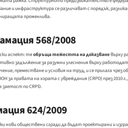
ката рамка. Структурното предизвикателство е федерал
вание и инфраструктура се различават с порядък, разли
миниращата променлива.
амация 568/2008
ески аспект: тя
обръща тежестта на доказване
върху р
зитивно задължение за разумни улеснения върху работода
ение, преместване и условия на труд, и се прилага чрез 
 за правата на хората с увреждания (CRPD) през 2010 г.,
 заетост по CRPD.
мация 624/2009
и нови обществени сгради да бъдат проектирани и изград