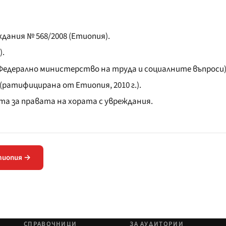
дания № 568/2008 (Етиопия).
).
 (Федерално министерство на труда и социалните въпроси)
(ратифицирана от Етиопия, 2010 г.).
а за правата на хората с увреждания.
тиопия →
СПРАВОЧНИЦИ
ЗА АУДИТОРИИ