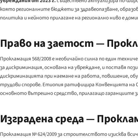
увреждания от 2023 г.
съществено актуализира по-широ
която регионалните бюджети за здравеопазване, образо
политика и нейното прилагане на регионално ниво е до
Право на заетост — Прокл
Прокламация 568/2008 е необичайно силна по един технич
за дискриминация, основана на увреждане, и поставя по
дискриминацията при наемане на работа, повишение, обуч
трудови спорове. Етиопия ратифицира Конвенцията на ООН
основното вътрешно средство, прилагащо гаранциите за
Изградена среда — Прокла
Прокламация № 624/2009 за строителството изисква всичк