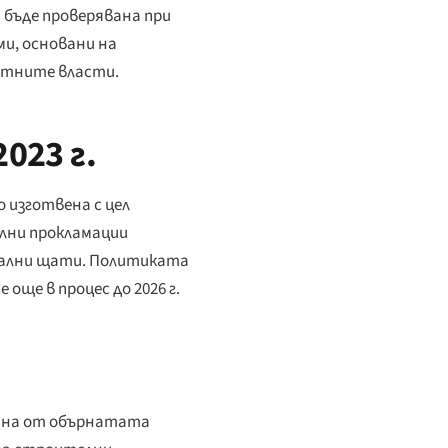
 бъде проверявана при
и, основани на
стните власти.
023 г.
 изготвена с цел
ални прокламации
онални щати. Политиката
още в процес до 2026 г.
гана от обърнатата