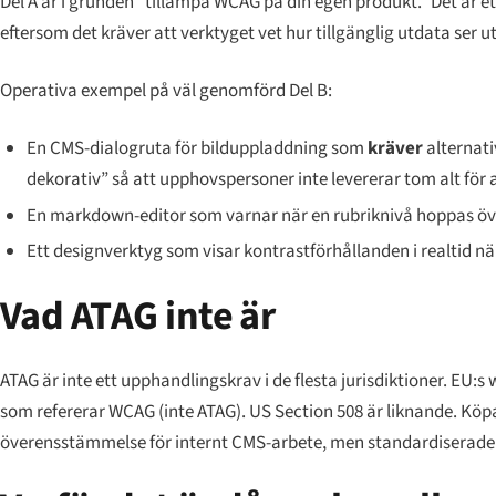
Del A är i grunden “tillämpa WCAG på din egen produkt.” Det är 
eftersom det kräver att verktyget vet hur tillgänglig utdata ser
Operativa exempel på väl genomförd Del B:
En CMS-dialogruta för bilduppladdning som
kräver
alternati
dekorativ” så att upphovspersoner inte levererar tom alt för 
En markdown-editor som varnar när en rubriknivå hoppas öve
Ett designverktyg som visar kontrastförhållanden i realtid n
Vad ATAG inte är
ATAG är inte ett upphandlingskrav i de flesta jurisdiktioner. EU:s
som refererar WCAG (inte ATAG). US Section 508 är liknande. Köp
överensstämmelse för internt CMS-arbete, men standardiserade 