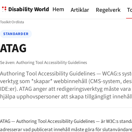
Disability World
Hem
Artiklar
Regelverk
To
Toolkit
·
Ordlista
STANDARDER
ATAG
Se även:
Authoring Tool Accessibility Guidelines
Authoring Tool Accessibility Guidelines — WCAG:s syst
verktyg som *skapar* webbinnehåll (CMS-system, des
IDE:er). ATAG anger att redigeringsverktyg måste vara 
hjälpa upphovspersoner att skapa tillgängligt innehåll
ATAG — Authoring Tool Accessibility Guidelines — är W3C:s stand
adresserar vad publicerat innehåll måste göra för slutanvändare