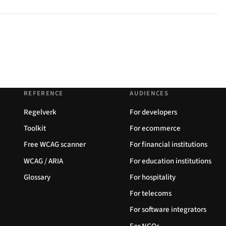
REFERENCE
AUDIENCES
Regelverk
For developers
Toolkit
For ecommerce
Free WCAG scanner
For financial institutions
WCAG / ARIA
For education institutions
Glossary
For hospitality
For telecoms
For software integrators