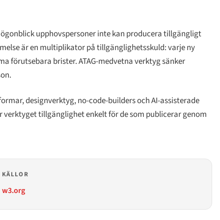
et ögonblick upphovspersoner inte kan producera tillgängligt
lse är en multiplikator på tillgänglighetsskuld: varje ny
amma förutsebara brister. ATAG-medvetna verktyg sänker
son.
formar, designverktyg, no-code-builders och AI-assisterade
gör verktyget tillgänglighet enkelt för de som publicerar genom
KÄLLOR
w3.org