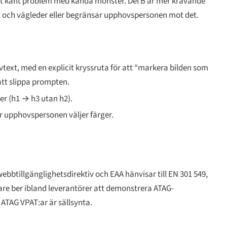
ett känt problem med kända mönster. Del B är mer krävande
 ut och vägleder eller begränsar upphovspersonen mot det.
vtext, med en explicit kryssruta för att “markera bilden som
att slippa prompten.
r (h1 → h3 utan h2).
är upphovspersonen väljer färger.
 webbtillgänglighetsdirektiv och EAA hänvisar till EN 301 549,
are ber ibland leverantörer att demonstrera ATAG-
ATAG VPAT:ar är sällsynta.