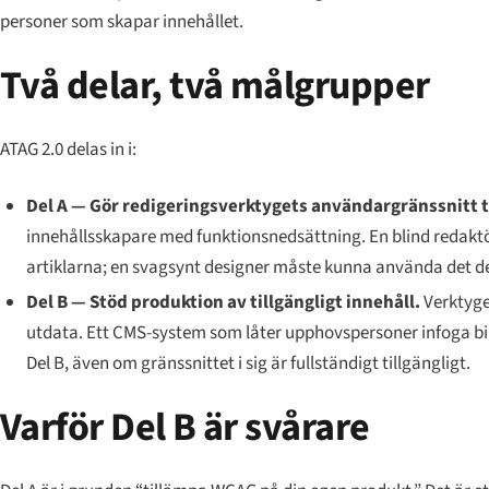
personer som skapar innehållet.
Två delar, två målgrupper
ATAG 2.0 delas in i:
Del A — Gör redigeringsverktygets användargränssnitt ti
innehållsskapare med funktionsnedsättning. En blind reda
artiklarna; en svagsynt designer måste kunna använda det de
Del B — Stöd produktion av tillgängligt innehåll.
Verktyge
utdata. Ett CMS-system som låter upphovspersoner infoga bil
Del B, även om gränssnittet i sig är fullständigt tillgängligt.
Varför Del B är svårare