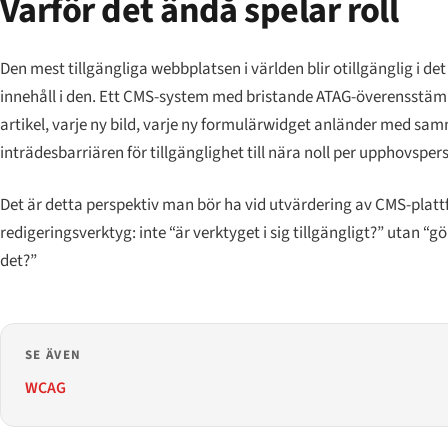
Varför det ändå spelar roll
Den mest tillgängliga webbplatsen i världen blir otillgänglig i d
innehåll i den. Ett CMS-system med bristande ATAG-överensstämme
artikel, varje ny bild, varje ny formulärwidget anländer med s
inträdesbarriären för tillgänglighet till nära noll per upphovsper
Det är detta perspektiv man bör ha vid utvärdering av CMS-platt
redigeringsverktyg: inte “är verktyget i sig tillgängligt?” utan “
det?”
SE ÄVEN
WCAG