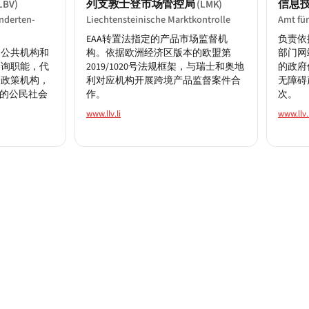
列支敦士登市场管控局
信息
LBV)
(LMK)
nderten-
Liechtensteinische Marktkontrolle
Amt für
EAA转置法指定的产品市场监督机
负责依
为公共机构和
构。依据欧洲经济区版本的欧盟第
部门网
咨询职能，代
2019/1020号法规框架，与瑞士和奥地
的政府
会政策机构，
利对应机构开展跨境产品监督案件合
无障碍
款的公民社会
作。
次。
www.llv.li
www.llv.l