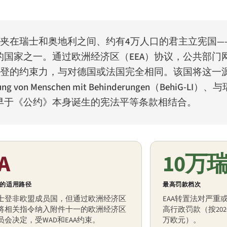
夹在瑞士和奥地利之间、约有4万人口的君主立宪国—
的国家之一。通过欧洲经济区（EEA）协议，公共部门
士登的约束力，与对德国或法国完全相同。该国将这一
llung von Menschen mit Behinderungen
（BehiG-LI）
早于《公约》本身诞生的宪法平等条款相结合。
A
10万
的适用路径
最高罚款档次
士登非欧盟成员国，但通过欧洲经济区
EAA转置法对严重
将相关指令纳入附件十一的欧洲经济区
高行政罚款（按202
员会决定，受WAD和EAA约束。
万欧元）。