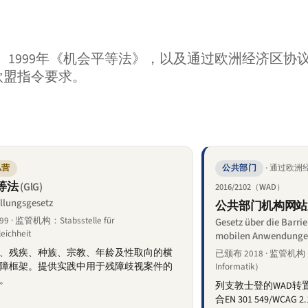
1999年《机会平等法》，以及通过欧洲经济区协议转
欧盟指令要求。
· 通过欧
私营
公共部门
等法
(GlG)
2016/2102（WAD）
ellungsgesetz
公共部门机构网站
9 · 监管机构：Stabsstelle für
Gesetz über die Barri
eichheit
mobilen Anwendungen 
、残疾、种族、宗教、年龄及性取向的横
已颁布 2018 · 监管机
障框架。提供实践中用于残障歧视案件的
Informatik）
。
列支敦士登的WAD转
合EN 301 549/WC