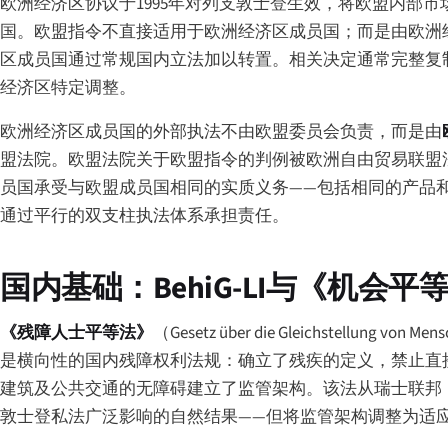
欧洲经济区协议于1995年对列支敦士登生效，将欧盟内部
国。欧盟指令不直接适用于欧洲经济区成员国；而是由欧洲
区成员国通过常规国内立法加以转置。相关决定通常完整复
经济区特定调整。
欧洲经济区成员国的外部执法不由欧盟委员会负责，而是由
盟法院。欧盟法院关于欧盟指令的判例被欧洲自由贸易联盟
员国承受与欧盟成员国相同的实质义务——包括相同的产品和服
通过平行的双支柱执法体系承担责任。
国内基础：BehiG-LI与《机会平
《残障人士平等法》
（
Gesetz über die Gleichstellung von Men
是横向性的国内残障权利法规：确立了残疾的定义，禁止直
建筑及公共交通的无障碍建立了监管架构。该法从瑞士联邦《残障
敦士登私法广泛影响的自然结果——但将监管架构调整为适