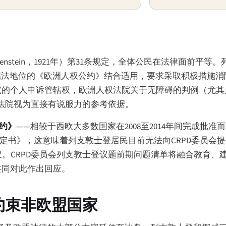
enstein
，1921年）第31条规定，全体公民在法律面前平等
有宪法地位的《欧洲人权公约》结合适用，要求采取积极措施
法院的个人申诉管辖权，欧洲人权法院关于无障碍的判例（尤
士登法院视为直接有说服力的参考依据。
约》
——相较于西欧大多数国家在2008至2014年间完成批准
择议定书》，这意味着列支敦士登居民目前无法向CRPD委员会
行审议。CRPD委员会列支敦士登议题前期问题清单将融合教育
法共同对此作出回应。
约束非欧盟国家