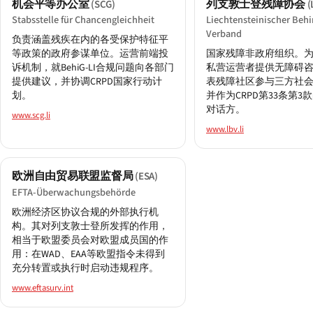
机会平等办公室
列支敦士登残障协会
(SCG)
(
Stabsstelle für Chancengleichheit
Liechtensteinischer Behi
Verband
负责涵盖残疾在内的各受保护特征平
等政策的政府参谋单位。运营前端投
国家残障非政府组织。
诉机制，就BehiG-LI合规问题向各部门
私营运营者提供无障碍
提供建议，并协调CRPD国家行动计
表残障社区参与三方社
划。
并作为CRPD第33条第3
对话方。
www.scg.li
www.lbv.li
欧洲自由贸易联盟监督局
(ESA)
EFTA-Überwachungsbehörde
欧洲经济区协议合规的外部执行机
构。其对列支敦士登所发挥的作用，
相当于欧盟委员会对欧盟成员国的作
用：在WAD、EAA等欧盟指令未得到
充分转置或执行时启动违规程序。
www.eftasurv.int