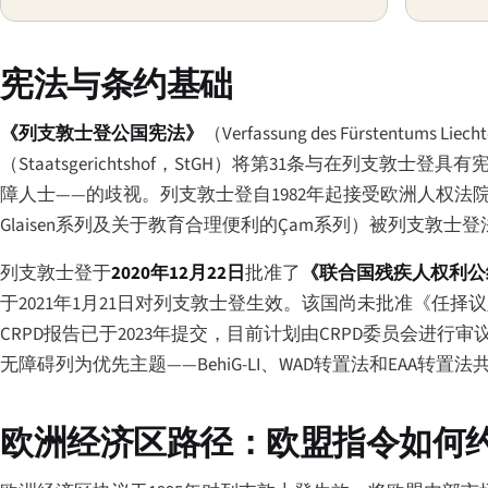
宪法与条约基础
《列支敦士登公国宪法》
（
Verfassung des Fürstentums Liecht
（
Staatsgerichtshof
，StGH）将第31条与在列支敦士登具
障人士——的歧视。列支敦士登自1982年起接受欧洲人权
Glaisen系列及关于教育合理便利的Çam系列）被列支敦
列支敦士登于
2020年12月22日
批准了
《联合国残疾人权利公
于2021年1月21日对列支敦士登生效。该国尚未批准《任
CRPD报告已于2023年提交，目前计划由CRPD委员会进
无障碍列为优先主题——BehiG-LI、WAD转置法和EAA转置
欧洲经济区路径：欧盟指令如何