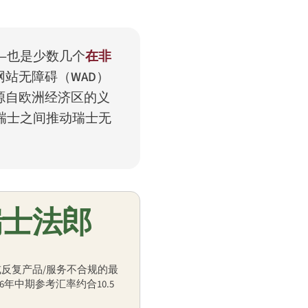
—也是少数几个
在非
网站无障碍（WAD）
源自欧洲经济区的义
、与瑞士之间推动瑞士无
瑞士法郎
或反复产品/服务不合规的最
6年中期参考汇率约合10.5