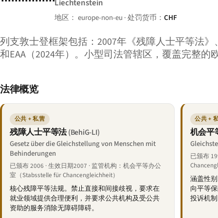
Liechtenstein
地区： europe-non-eu · 处罚货币：
CHF
列支敦士登框架包括：2007年《残障人士平等法》、
和EAA（2024年）。小型司法管辖区，覆盖完整的
法律概览
公共 + 私营
公共 + 
残障人士平等法
机会平
(BehiG-LI)
Gesetz über die Gleichstellung von Menschen mit
Gleichst
Behinderungen
已颁布 199
Chancengl
已颁布 2006 · 生效日期2007 · 监管机构：机会平等办公
室（Stabsstelle für Chancengleichheit）
涵盖性别
核心残障平等法规。禁止直接和间接歧视，要求在
向平等保
就业领域提供合理便利，并要求公共机构及受公共
投诉机制
资助的服务消除无障碍障碍。