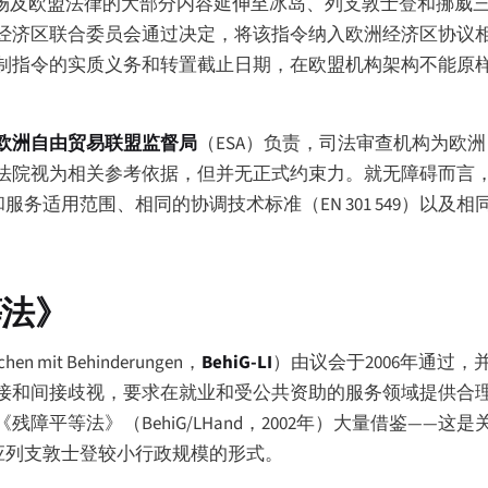
市场及欧盟法律的大部分内容延伸至冰岛、列支敦士登和挪威
经济区联合委员会通过决定，将该指令纳入欧洲经济区协议
制指令的实质义务和转置截止日期，在欧盟机构架构不能原
欧洲自由贸易联盟监督局
（ESA）负责，司法审查机构为欧
法院视为相关参考依据，但并无正式约束力。就无障碍而言
务适用范围、相同的协调技术标准（EN 301 549）以及
等法》
schen mit Behinderungen
，
BehiG-LI
）由议会于2006年通过，并
接和间接歧视，要求在就业和受公共资助的服务领域提供合
平等法》（BehiG/LHand，2002年）大量借鉴——这
应列支敦士登较小行政规模的形式。