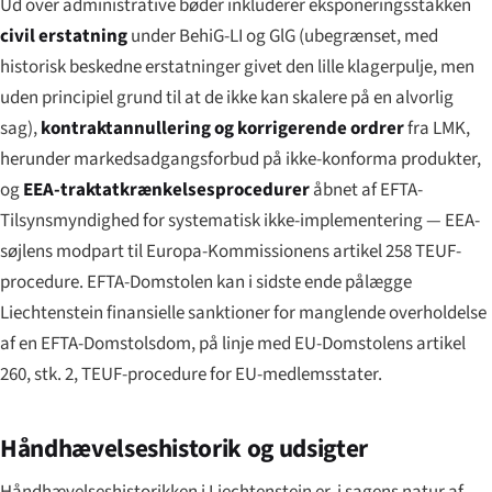
Ud over administrative bøder inkluderer eksponerings­stakken
civil erstatning
under BehiG-LI og GlG (ubegrænset, med
historisk beskedne erstatninger givet den lille klager­pulje, men
uden principiel grund til at de ikke kan skalere på en alvorlig
sag),
kontraktannullering og korrigerende ordrer
fra LMK,
herunder markedsadgangsforbud på ikke-konforma produkter,
og
EEA-traktatkrænkelsesprocedurer
åbnet af EFTA-
Tilsynsmyndighed for systematisk ikke-implementering — EEA-
søjlens modpart til Europa-Kommissionens artikel 258 TEUF-
procedure. EFTA-Domstolen kan i sidste ende pålægge
Liechtenstein finansielle sanktioner for manglende overholdelse
af en EFTA-Domstolsdom, på linje med EU-Domstolens artikel
260, stk. 2, TEUF-procedure for EU-medlemsstater.
Håndhævelses­historik og udsigter