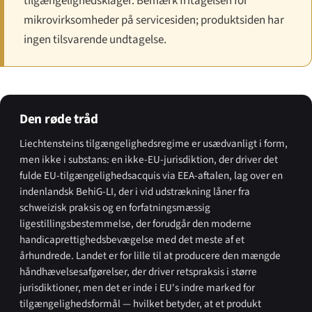
tilgængeligheds­klager. Bemærk fritagelsen for
mikrovirksomheder på servicesiden; produktsiden har
ingen tilsvarende undtagelse.
Den røde tråd
Liechtensteins tilgængeligheds­regime er usædvanligt i form,
men ikke i substans: en ikke-EU-jurisdiktion, der driver det
fulde EU-tilgængeligheds­acquis via EEA-aftalen, lag over en
indenlandsk BehiG-LI, der i vid udstrækning låner fra
schweizisk praksis og en forfatningsmæssig
ligestillingsbestemmelse, der forudgår den moderne
handicaprettigheds­bevægelse med det meste af et
århundrede. Landet er for lille til at producere den mængde
håndhævelses­afgørelser, der driver retspraksis i større
jurisdiktioner, men det er inde i EU's indre marked for
tilgængeligheds­formål — hvilket betyder, at et produkt