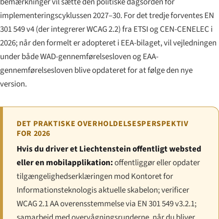
bemærkninger vil sætte den politiske dagsorden for
implementeringscyklussen 2027–30. For det tredje forventes EN
301 549 v4 (der integrerer WCAG 2.2) fra ETSI og CEN-CENELEC i
2026; når den formelt er adopteret i EEA-bilaget, vil vejledningen
under både WAD-gennemførel­sesloven og EAA-
gennemførel­sesloven blive opdateret for at følge den nye
version.
DET PRAKTISKE OVERHOLDELSES­PERSPEKTIV
FOR 2026
Hvis du driver et Liechtenstein offentligt websted
eller en mobilapplikation:
offentliggør eller opdater
tilgængeligheds­erklæringen mod Kontoret for
Informationsteknologis aktuelle skabelon; verificer
WCAG 2.1 AA overensstemmelse via EN 301 549 v3.2.1;
samarbejd med overvågnings­runderne, når du bliver