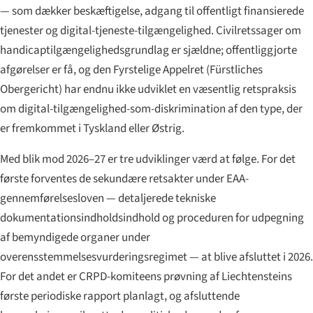
— som dækker beskæftigelse, adgang til offentligt finansierede
tjenester og digital-tjeneste-tilgængelighed. Civil­retssager om
handicap­tilgængeligheds­grundlag er sjældne; offentliggjorte
afgørelser er få, og den Fyrstelige Appelret (
Fürstliches
Obergericht
) har endnu ikke udviklet en væsentlig retspraksis
om digital-tilgængelighed-som-diskrimination af den type, der
er fremkommet i Tyskland eller Østrig.
Med blik mod 2026–27 er tre udviklinger værd at følge. For det
første forventes de sekundære retsakter under EAA-
gennemførel­sesloven — detaljerede tekniske
dokumentations­indholdsindhold og proceduren for udpegning
af bemyndigede organer under
overensstemmelsesvurderings­regimet — at blive afsluttet i 2026.
For det andet er CRPD-komiteens prøvning af Liechtensteins
første periodiske rapport planlagt, og afsluttende