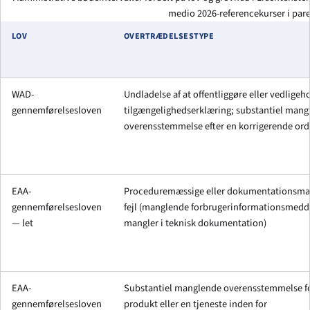
medio 2026-referencekurser i pare
LOV
OVERTRÆDELSESTYPE
WAD-
Undladelse af at offentliggøre eller vedligeh
gennemførel­sesloven
tilgængeligheds­erklæring; substantiel man
overensstemmelse efter en korrigerende ord
EAA-
Proceduremæssige eller dokumentationsmæ
gennemførel­sesloven
fejl (manglende forbruger­informations­medd
— let
mangler i teknisk dokumentation)
EAA-
Substantiel manglende overensstemmelse fo
gennemførel­sesloven
produkt eller en tjeneste inden for