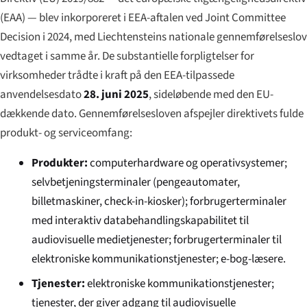
(EAA) — blev inkorporeret i EEA-aftalen ved Joint Committee
Decision i 2024, med Liechtensteins nationale gennemførel­seslov
vedtaget i samme år. De substantielle forpligtelser for
virksomheder trådte i kraft på den EEA-tilpassede
anvendelsesdato
28. juni 2025
, sideløbende med den EU-
dækkende dato. Gennemførel­sesloven afspejler direktivets fulde
produkt- og serviceomfang:
Produkter:
computerhardware og operativsystemer;
selvbetjeningsterminaler (pengeautomater,
billetmaskiner, check-in-kiosker); forbrugerterminaler
med interaktiv databehandlings­kapabilitet til
audiovisuelle medietjenester; forbrugerterminaler til
elektroniske kommunikationstjenester; e-bog-læsere.
Tjenester:
elektroniske kommunikationstjenester;
tjenester, der giver adgang til audiovisuelle