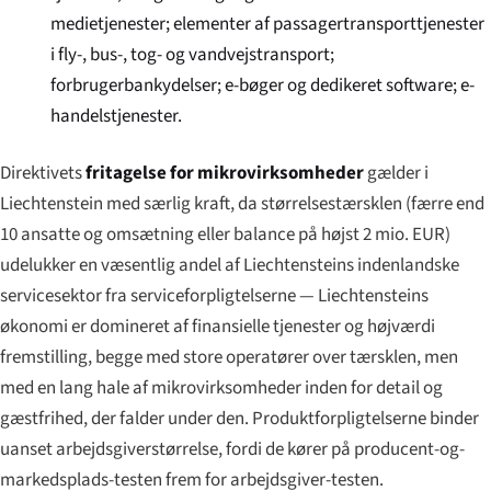
medietjenester; elementer af passagertransporttjenester
i fly-, bus-, tog- og vandvejstransport;
forbrugerbankydelser; e-bøger og dedikeret software; e-
handels­tjenester.
Direktivets
fritagelse for mikrovirksomheder
gælder i
Liechtenstein med særlig kraft, da størrelsestærsklen (færre end
10 ansatte og omsætning eller balance på højst 2 mio. EUR)
udelukker en væsentlig andel af Liechtensteins indenlandske
servicesektor fra serviceforpligtelserne — Liechtensteins
økonomi er domineret af finansielle tjenester og højværdi
fremstilling, begge med store operatører over tærsklen, men
med en lang hale af mikrovirksomheder inden for detail og
gæstfrihed, der falder under den. Produktforpligtelserne binder
uanset arbejdsgiver­størrelse, fordi de kører på producent-og-
markedsplads-testen frem for arbejdsgiver-testen.