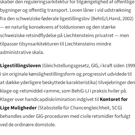
skaber den regulerings­arkitektur for tilgængelighed af offentlige
bygninger og offentlig transport. Loven låner i vid udstrækning
fra den schweiziske føderale ligestillingslov (BehiG/LHand, 2002)
— en naturlig konsekvens af toldunionen og den stærke
schweiziske retsindflydelse på Liechtensteins privatret — men
tilpasser tilsynsarkitekturen til Liechtensteins mindre
administrative skala.
Ligestillingsloven
(
Gleichstellungsgesetz
, GlG, i kraft siden 1999
i sin originale kønslighestillings­form og progressivt udvidede til
at dække yderligere beskyttede karakteristika) tilvejebringer den
klage-og-retsmiddel-ramme, som BehiG-LI i praksis hviler på.
Klager over handicapdiskrimination indgivet til
Kontoret for
Lige Muligheder
(
Stabsstelle für Chancengleichheit
, SCG)
behandles under GlG-proceduren med civile retsmidler forfulgt
ved de ordinære domstole.