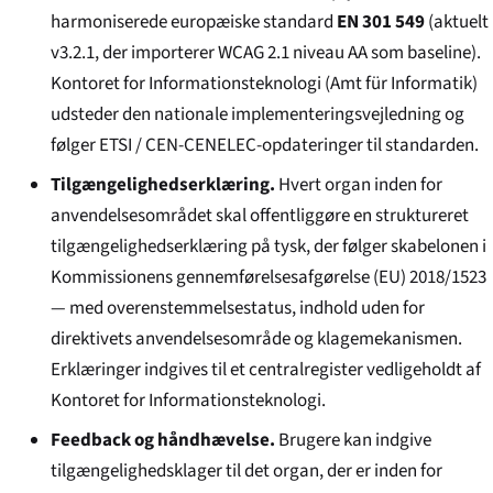
harmoniserede europæiske standard
EN 301 549
(aktuelt
v3.2.1, der importerer WCAG 2.1 niveau AA som baseline).
Kontoret for Informationsteknologi (
Amt für Informatik
)
udsteder den nationale implementerings­vejledning og
følger ETSI / CEN-CENELEC-opdateringer til standarden.
Tilgængeligheds­erklæring.
Hvert organ inden for
anvendelsesområdet skal offentliggøre en struktureret
tilgængeligheds­erklæring på tysk, der følger skabelonen i
Kommissionens gennemførelses­afgørelse (EU) 2018/1523
— med overenstemmelsestatus, indhold uden for
direktivets anvendelsesområde og klagemekanismen.
Erklæringer indgives til et centralregister vedligeholdt af
Kontoret for Informationsteknologi.
Feedback og håndhævelse.
Brugere kan indgive
tilgængeligheds­klager til det organ, der er inden for