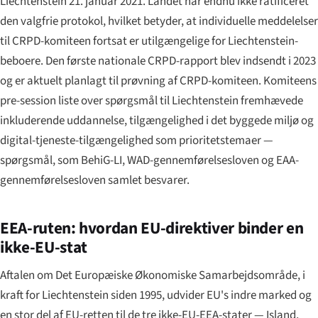
Liechtenstein 21. januar 2021. Landet har endnu ikke ratificeret
den valgfrie protokol, hvilket betyder, at individuelle meddelelser
til CRPD-komiteen fortsat er utilgængelige for Liechtenstein-
beboere. Den første nationale CRPD-rapport blev indsendt i 2023
og er aktuelt planlagt til prøvning af CRPD-komiteen. Komiteens
pre-session liste over spørgsmål til Liechtenstein fremhævede
inkluderende uddannelse, tilgængelighed i det byggede miljø og
digital-tjeneste-tilgængelighed som prioritets­temaer —
spørgsmål, som BehiG-LI, WAD-gennemførel­sesloven og EAA-
gennemførel­sesloven samlet besvarer.
EEA-ruten: hvordan EU-direktiver binder en
ikke-EU-stat
Aftalen om Det Europæiske Økonomiske Samarbejdsområde, i
kraft for Liechtenstein siden 1995, udvider EU's indre marked og
en stor del af EU-retten til de tre ikke-EU-EEA-stater — Island,