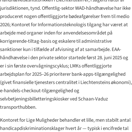
Håndhævelses­historikken i Liechtenstein er, i sagens natur af
jurisdiktionen, tynd. Offentlig-sektor WAD-håndhævelse har ikke
produceret nogen offentliggjorte bødeafgørelser frem til medio
2026; Kontoret for Informationsteknologis tilgang har været at
arbejde med organer inden for anvendelsesområdet på
korrigerende-tiltag-basis og eskalere til administrative
sanktioner kun i tilfælde af afvisning af at samarbejde. EAA-
håndhævelse i den private sektor startede først 28. juni 2025 og
er i sin første overvågningscyklus; LMKs offentliggjorte
arbejdsplan for 2025–26 prioriterer bank-apps-tilgængelighed
(givet finansielle tjenesters centralitet i Liechtensteins økonomi),
e-handels-checkout-tilgængelighed og
selvbetjenings­billetterings­kiosker ved Schaan-Vaduz
transporthubben.
Kontoret for Lige Muligheder behandler et lille, men stabilt antal
handicapdiskriminationsklager hvert år — typisk i encifrede tal