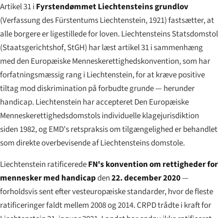
Artikel 31 i
Fyrstendømmet Liechtensteins grundlov
(
Verfassung des Fürstentums Liechtenstein
, 1921) fastsætter, at
alle borgere er ligestillede for loven. Liechtensteins Statsdomstol
(
Staatsgerichtshof
, StGH) har læst artikel 31 i sammenhæng
med den Europæiske Menneskerettigheds­konvention, som har
forfatningsmæssig rang i Liechtenstein, for at kræve positive
tiltag mod diskrimination på forbudte grunde — herunder
handicap. Liechtenstein har accepteret Den Europæiske
Menneskerettigheds­domstols individuelle klage­jurisdiktion
siden 1982, og EMD's retspraksis om tilgængelighed er behandlet
som direkte overbevisende af Liechtensteins domstole.
Liechtenstein ratificerede
FN's konvention om rettigheder for
mennesker med handicap
den
22. december 2020
—
forholdsvis sent efter vesteuropæiske standarder, hvor de fleste
ratificeringer faldt mellem 2008 og 2014. CRPD trådte i kraft for