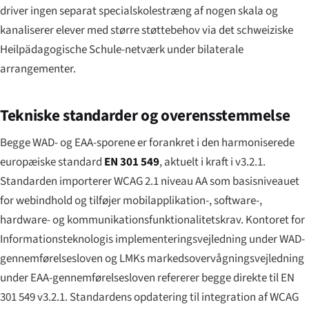
driver ingen separat specialskolestræng af nogen skala og
kanaliserer elever med større støttebehov via det schweiziske
Heilpädagogische Schule
-netværk under bilaterale
arrangementer.
Tekniske standarder og overensstemmelse
Begge WAD- og EAA-sporene er forankret i den harmoniserede
europæiske standard
EN 301 549
, aktuelt i kraft i v3.2.1.
Standarden importerer WCAG 2.1 niveau AA som basisniveauet
for webindhold og tilføjer mobilapplikation-, software-,
hardware- og kommunikationsfunktionalitets­krav. Kontoret for
Informationsteknologis implementerings­vejledning under WAD-
gennemførel­sesloven og LMKs markedsovervågnings­vejledning
under EAA-gennemførel­sesloven refererer begge direkte til EN
301 549 v3.2.1. Standardens opdatering til integration af WCAG