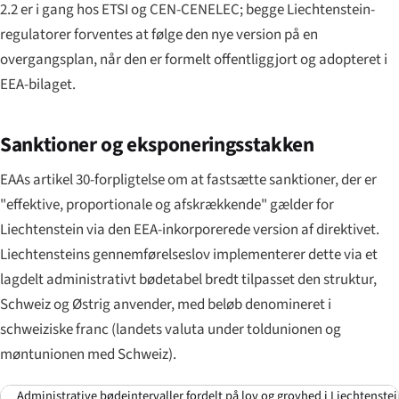
2.2 er i gang hos ETSI og CEN-CENELEC; begge Liechtenstein-
regulatorer forventes at følge den nye version på en
overgangsplan, når den er formelt offentliggjort og adopteret i
EEA-bilaget.
Sanktioner og eksponerings­stakken
EAAs artikel 30-forpligtelse om at fastsætte sanktioner, der er
"effektive, proportionale og afskrækkende" gælder for
Liechtenstein via den EEA-inkorporerede version af direktivet.
Liechtensteins gennemførel­seslov implementerer dette via et
lagdelt administrativt bødetabel bredt tilpasset den struktur,
Schweiz og Østrig anvender, med beløb denomineret i
schweiziske franc (landets valuta under toldunionen og
møntunionen med Schweiz).
Administrative bødeintervaller fordelt på lov og grovhed i Liechtenste