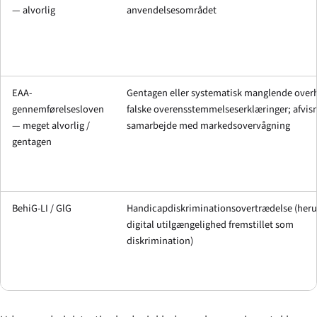
— alvorlig
anvendelsesområdet
EAA-
Gentagen eller systematisk manglende overh
gennemførel­sesloven
falske overensstemmelses­erklæringer; afvisn
— meget alvorlig /
samarbejde med markedsovervågning
gentagen
BehiG-LI / GlG
Handicapdiskriminations­overtrædelse (her
digital utilgængelighed fremstillet som
diskrimination)