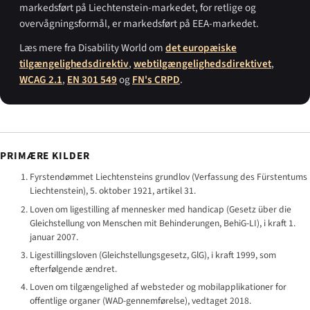
markedsført på Liechtenstein-markedet, for retlige og
overvågnings­formål, er markedsført på EEA-markedet.
Læs mere fra Disability World om
det europæiske
tilgængelighedsdirektiv
,
webtilgængelighedsdirektivet
,
WCAG 2.1
,
EN 301 549
og
FN's CRPD
.
PRIMÆRE KILDER
Fyrstendømmet Liechtensteins grundlov (
Verfassung des Fürstentums
Liechtenstein
), 5. oktober 1921, artikel 31.
Loven om ligestilling af mennesker med handicap (
Gesetz über die
Gleichstellung von Menschen mit Behinderungen
, BehiG-LI), i kraft 1.
januar 2007.
Ligestillingsloven (
Gleichstellungsgesetz
, GlG), i kraft 1999, som
efterfølgende ændret.
Loven om tilgængelighed af websteder og mobilapplikationer for
offentlige organer (WAD-gennemførelse), vedtaget 2018.