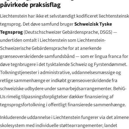
påvirkede praksisflag
Liechtenstein har ikke et selvstændigt kodificeret liechtensteinsk
tegnsprog. Det døve samfund bruger
Schweizisk Tyske
Tegnsprog
(
Deutschschweizer Gebärdensprache
, DSGS) —
undertiden omtalt i Liechtenstein som
Liechtenstein-
Schweizerische Gebärdensprache
for at anerkende
grænseoverskridende samfunds­bånd — som er lingua franca for
døve tegnbrugere i det tysktalende Schweiz og Fyrstendømmet.
Tolknings­tjenester i administrative, uddannelsesmæssige og
retlige sammenhænge er indkøbt grænseoverskridende fra
schweiziske udbydere under samarbejdsarrangementer. BehiG-
LIs rimelig tilpasnings­forpligtelser dækker finansiering af
tegnsprogsfortolkning i offentligt finansierede sammenhænge.
Inkluderende uddannelse i Liechtenstein fungerer via det almene
skolesystem med individuelle støttearrangementer; landet