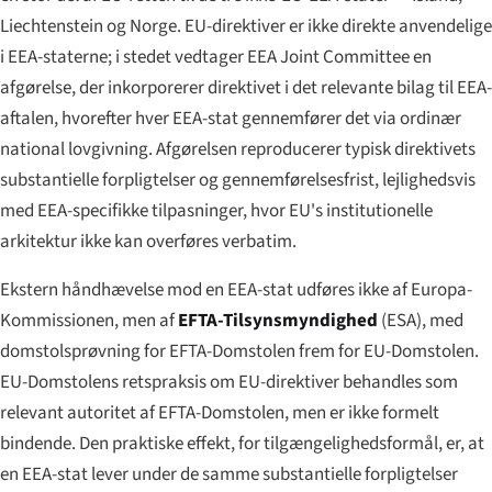
Liechtenstein og Norge. EU-direktiver er ikke direkte anvendelige
i EEA-staterne; i stedet vedtager EEA Joint Committee en
afgørelse, der inkorporerer direktivet i det relevante bilag til EEA-
aftalen, hvorefter hver EEA-stat gennemfører det via ordinær
national lovgivning. Afgørelsen reproducerer typisk direktivets
substantielle forpligtelser og gennemførelsesfrist, lejlighedsvis
med EEA-specifikke tilpasninger, hvor EU's institutionelle
arkitektur ikke kan overføres verbatim.
Ekstern håndhævelse mod en EEA-stat udføres ikke af Europa-
Kommissionen, men af
EFTA-Tilsynsmyndighed
(ESA), med
domstolsprøvning for EFTA-Domstolen frem for EU-Domstolen.
EU-Domstolens retspraksis om EU-direktiver behandles som
relevant autoritet af EFTA-Domstolen, men er ikke formelt
bindende. Den praktiske effekt, for tilgængeligheds­formål, er, at
en EEA-stat lever under de samme substantielle forpligtelser