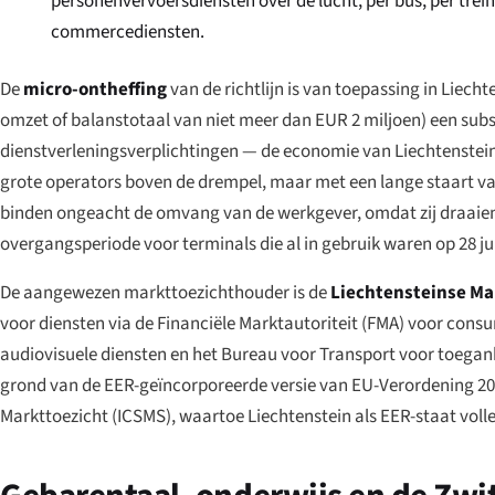
personenvervoersdiensten over de lucht, per bus, per tre
commercediensten.
De
micro-ontheffing
van de richtlijn is van toepassing in Lie
omzet of balanstotaal van niet meer dan EUR 2 miljoen) een subst
dienstverleningsverplichtingen — de economie van Liechtenstei
grote operators boven de drempel, maar met een lange staart va
binden ongeacht de omvang van de werkgever, omdat zij draaien 
overgangsperiode voor terminals die al in gebruik waren op 28 ju
De aangewezen markttoezichthouder is de
Liechtensteinse Ma
voor diensten via de Financiële Marktautoriteit (FMA) voor co
audiovisuele diensten en het Bureau voor Transport voor toegan
grond van de EER-geïncorporeerde versie van EU-Verordening 2
Markttoezicht (ICSMS), waartoe Liechtenstein als EER-staat voll