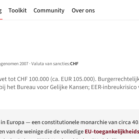
g
Toolkit
Community
Over ons
angenomen 2007 · Valuta van sancties:
CHF
et tot CHF 100.000 (ca. EUR 105.000). Burgerrechteli
ij het Bureau voor Gelijke Kansen; EER-inbreukrisico 
n in Europa — een constitutionele monarchie van circa 
en van de weinige die de volledige
EU-toegankelijkheids