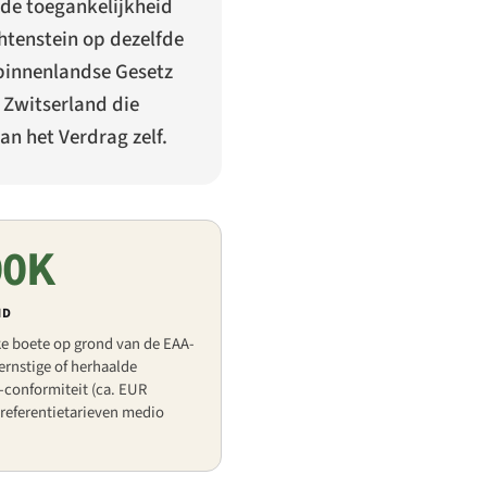
 de toegankelijkheid
htenstein op dezelfde
 binnenlandse
Gesetz
 Zwitserland die
n het Verdrag zelf.
00K
ND
ke boete op grond van de EAA-
rnstige of herhaalde
-conformiteit (ca. EUR
 referentietarieven medio