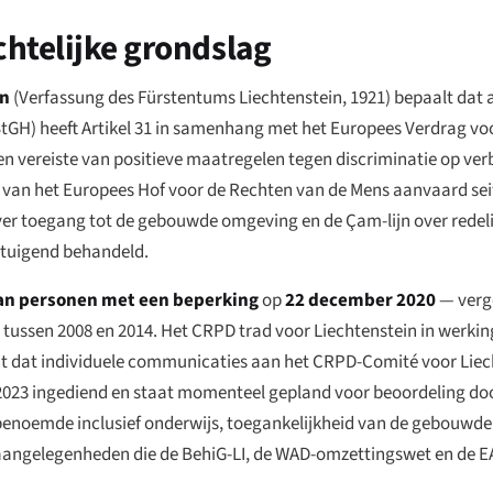
chtelijke grondslag
in
(
Verfassung des Fürstentums Liechtenstein
, 1921) bepaalt dat a
StGH) heeft Artikel 31 in samenhang met het Europees Verdrag v
 een vereiste van positieve maatregelen tegen discriminatie op 
d van het Europees Hof voor de Rechten van de Mens aanvaard sei
over toegang tot de gebouwde omgeving en de Çam-lijn over redeli
ertuigend behandeld.
van personen met een beperking
op
22 december 2020
— verge
ussen 2008 en 2014. Het CRPD trad voor Liechtenstein in werking
kent dat individuele communicaties aan het CRPD-Comité voor Liec
n 2023 ingediend en staat momenteel gepland voor beoordeling d
 benoemde inclusief onderwijs, toegankelijkheid van de gebouwd
 — aangelegenheden die de BehiG-LI, de WAD-omzettingswet en de