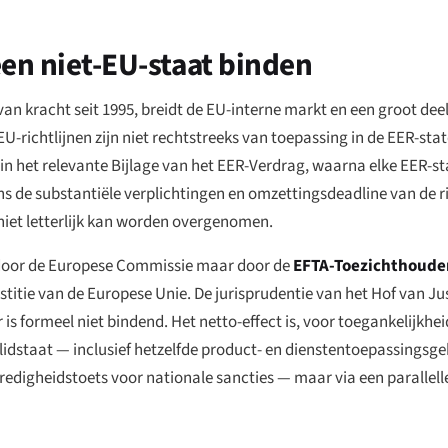
een niet-EU-staat binden
 kracht seit 1995, breidt de EU-interne markt en een groot deel
U-richtlijnen zijn niet rechtstreeks van toepassing in de EER-sta
in het relevante Bijlage van het EER-Verdrag, waarna elke EER-s
 de substantiële verplichtingen en omzettingsdeadline van de ri
niet letterlijk kan worden overgenomen.
 door de Europese Commissie maar door de
EFTA-Toezichthouden
ustitie van de Europese Unie. De jurisprudentie van het Hof van Jus
is formeel niet bindend. Het netto-effect is, voor toegankelijkhe
-lidstaat — inclusief hetzelfde product- en dienstentoepassingsge
digheidstoets voor nationale sancties — maar via een parallelle