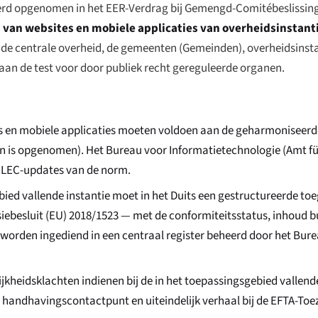
werd opgenomen in het EER-Verdrag bij Gemengd-Comitébeslissing
 van websites en mobiele applicaties van overheidsinstant
de centrale overheid, de gemeenten (
Gemeinden
), overheidsinst
 aan de test voor door publiek recht gereguleerde organen.
es en mobiele applicaties moeten voldoen aan de geharmonisee
ijn is opgenomen). Het Bureau voor Informatietechnologie (
Amt fü
ENELEC-updates van de norm.
bied vallende instantie moet in het Duits een gestructureerde to
ebesluit (EU) 2018/1523 — met de conformiteitsstatus, inhoud b
 worden ingediend in een centraal register beheerd door het Bur
kheidsklachten indienen bij de in het toepassingsgebied vallende
 handhavingscontactpunt en uiteindelijk verhaal bij de EFTA-Toe