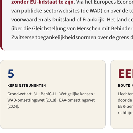
zonder EU-lidstaat te zijn
. Via het Europees Econo
van publieke-sectorwebsites (de WAD) en over de t
voorwaarden als Duitsland of Frankrijk. Het land c
über die Gleichstellung von Menschen mit Behinde
Zwitserse toegankelijkheidsnormen over de grens du
5
EE
KERNINSTRUMENTEN
ROUTE 
Grondwet art. 31 · BehiG-LI · Wet gelijke kansen ·
Liechten
WAD-omzettingswet (2018) · EAA-omzettingswet
door de
(2024).
EER-Gem
richtlij