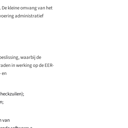
. De kleine omvang van het
voering administratief
slissing, waarbij de
raden in werking op de EER-
- en
heckzuilen);
n;
n van