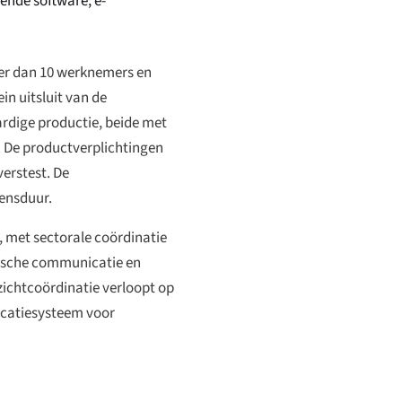
ende software; e-
der dan 10 werknemers en
n uitsluit van de
rdige productie, beide met
. De productverplichtingen
erstest. De
vensduur.
, met sectorale coördinatie
nische communicatie en
zichtcoördinatie verloopt op
icatiesysteem voor