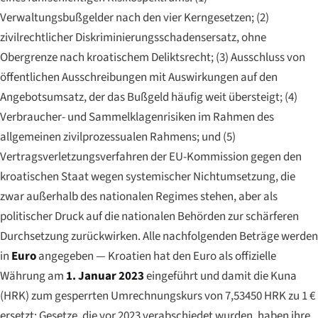
Verwaltungsbußgelder nach den vier Kerngesetzen; (2)
zivilrechtlicher Diskriminierungsschadensersatz, ohne
Obergrenze nach kroatischem Deliktsrecht; (3) Ausschluss von
öffentlichen Ausschreibungen mit Auswirkungen auf den
Angebotsumsatz, der das Bußgeld häufig weit übersteigt; (4)
Verbraucher- und Sammelklagenrisiken im Rahmen des
allgemeinen zivilprozessualen Rahmens; und (5)
Vertragsverletzungsverfahren der EU-Kommission gegen den
kroatischen Staat wegen systemischer Nichtumsetzung, die
zwar außerhalb des nationalen Regimes stehen, aber als
politischer Druck auf die nationalen Behörden zur schärferen
Durchsetzung zurückwirken. Alle nachfolgenden Beträge werden
in
Euro
angegeben — Kroatien hat den Euro als offizielle
Währung am
1. Januar 2023
eingeführt und damit die Kuna
(HRK) zum gesperrten Umrechnungskurs von 7,53450 HRK zu 1 €
ersetzt; Gesetze, die vor 2023 verabschiedet wurden, haben ihre