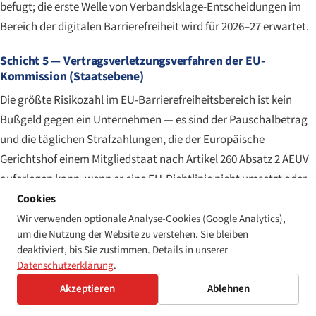
befugt; die erste Welle von Verbandsklage-Entscheidungen im
Bereich der digitalen Barrierefreiheit wird für 2026–27 erwartet.
Schicht 5 — Vertragsverletzungsverfahren der EU-
Kommission (Staatsebene)
Die größte Risikozahl im EU-Barrierefreiheitsbereich ist kein
Bußgeld gegen ein Unternehmen — es sind der Pauschalbetrag
und die täglichen Strafzahlungen, die der Europäische
Gerichtshof einem Mitgliedstaat nach Artikel 260 Absatz 2 AEUV
auferlegen kann, wenn er eine EU-Richtlinie nicht umsetzt oder
durchsetzt. Die Kommissionsmitteilung von 2025 über finanzielle
Cookies
Sanktionen setzt den indiktativen
Wir verwenden optionale Analyse-Cookies (Google Analytics),
um die Nutzung der Website zu verstehen. Sie bleiben
Mindestpauschalzahlungsbetrag für die Nichteinhaltung eines
deaktiviert, bis Sie zustimmen. Details in unserer
früheren EuGH-Urteils auf
1.344.000 € für Kroatien
fest, mit
Datenschutzerklärung
.
täglichen Strafzahlungen, die ausgehend von einem Basiswert
Akzeptieren
Ablehnen
von etwa
1.200–8.000 € pro Tag
mit Schweregrad- und