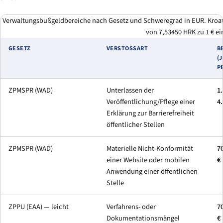
Verwaltungsbußgeldbereiche nach Gesetz und Schweregrad in EUR. Kroati
von 7,53450 HRK zu 1 € ei
GESETZ
VERSTOSSART
B
(
P
ZPMSPR (WAD)
Unterlassen der
1.
Veröffentlichung/Pflege einer
4.
Erklärung zur Barrierefreiheit
öffentlicher Stellen
ZPMSPR (WAD)
Materielle Nicht-Konformität
70
einer Website oder mobilen
€
Anwendung einer öffentlichen
Stelle
ZPPU (EAA) — leicht
Verfahrens- oder
70
Dokumentationsmängel
€