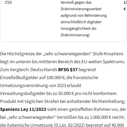
ZSD
Verstoß gegen das
13
Diskriminierungsverbot
€
aufgrund von Behinderung
(einschließlich digitaler
Unzugänglichkeit als
Diskriminierung)
Die Höchstgrenze der „sehr schwerwiegenden“ Stufe Kroatiens
liegt im unteren bis mittleren Bereich des EU-weiten Spektrums.
Zum Vergleich: Deutschlands
BFSG §37
begrenzt
Einzelfallbußgelder auf 100.000 €; die französische
Umsetzungsverordnung von 2023 erlaubt
Verwaltungsbußgelder bis zu 50.000 € pro nicht konformem
Produkt mit täglichen Strafen bei anhaltender Nichteinhaltung;
Spaniens Ley 11/2023
sieht einen gestaffelten Rahmen vor, der
bei „sehr schwerwiegenden“ Verstößen bis zu 1.000.000 € reicht;
die italienische Umsetzung (D.Lgs. 82/2022) begrenzt auf 40.000