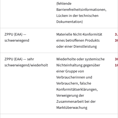
(fehlende
Barrierefreiheitsinformationen,
Lücken in der technischen
Dokumentation)
ZPPU (EAA) —
Materielle Nicht-Konformität
3
schwerwiegend
eines betroffenen Produkts
3
oder einer Dienstleistung
ZPPU (EAA) — sehr
Wiederholte oder systemische
3
schwerwiegend/wiederholt
Nichteinhaltung gegenüber
1
einer Gruppe von
Verbraucherinnen und
Verbrauchern, falsche
Konformitätserklärungen,
Verweigerung der
Zusammenarbeit bei der
Marktüberwachung