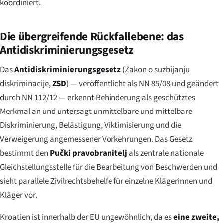
koordiniert.
Die übergreifende Rückfallebene: das
Antidiskriminierungsgesetz
Das
Antidiskriminierungsgesetz
(
Zakon o suzbijanju
diskriminacije
,
ZSD
) — veröffentlicht als NN 85/08 und geändert
durch NN 112/12 — erkennt Behinderung als geschütztes
Merkmal an und untersagt unmittelbare und mittelbare
Diskriminierung, Belästigung, Viktimisierung und die
Verweigerung angemessener Vorkehrungen. Das Gesetz
bestimmt den
Pučki pravobranitelj
als zentrale nationale
Gleichstellungsstelle für die Bearbeitung von Beschwerden und
sieht parallele Zivilrechtsbehelfe für einzelne Klägerinnen und
Kläger vor.
Kroatien ist innerhalb der EU ungewöhnlich, da es
eine zweite,