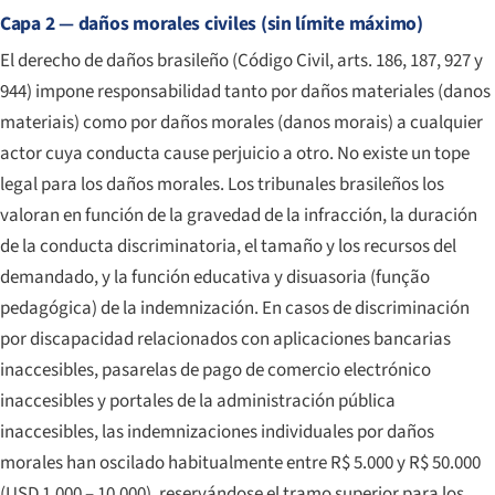
Capa 2 — daños morales civiles (sin límite máximo)
El derecho de daños brasileño (
Código Civil
, arts. 186, 187, 927 y
944) impone responsabilidad tanto por daños materiales (
danos
materiais
) como por daños morales (
danos morais
) a cualquier
actor cuya conducta cause perjuicio a otro. No existe un tope
legal para los daños morales. Los tribunales brasileños los
valoran en función de la gravedad de la infracción, la duración
de la conducta discriminatoria, el tamaño y los recursos del
demandado, y la función educativa y disuasoria (
função
pedagógica
) de la indemnización. En casos de discriminación
por discapacidad relacionados con aplicaciones bancarias
inaccesibles, pasarelas de pago de comercio electrónico
inaccesibles y portales de la administración pública
inaccesibles, las indemnizaciones individuales por daños
morales han oscilado habitualmente entre R$ 5.000 y R$ 50.000
(USD 1.000 – 10.000), reservándose el tramo superior para los