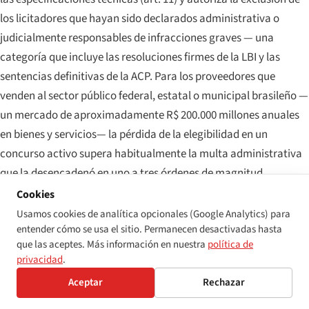
los licitadores que hayan sido declarados administrativa o
judicialmente responsables de infracciones graves — una
categoría que incluye las resoluciones firmes de la LBI y las
sentencias definitivas de la ACP. Para los proveedores que
venden al sector público federal, estatal o municipal brasileño —
un mercado de aproximadamente R$ 200.000 millones anuales
en bienes y servicios— la pérdida de la elegibilidad en un
concurso activo supera habitualmente la multa administrativa
que la desencadenó en uno a tres órdenes de magnitud.
Cookies
Capa 5 — exposición penal
Usamos cookies de analítica opcionales (Google Analytics) para
El artículo 88 de la LBI tipifica como delito la discriminación por
entender cómo se usa el sitio. Permanecen desactivadas hasta
que las aceptes. Más información en nuestra
política de
discapacidad con penas de prisión de uno a tres años y multa,
privacidad
.
agravadas cuando la discriminación se ejerce «a través de
Aceptar
Rechazar
medios de comunicación de masas o por cualquier medio de
publicación», cuando afecta a personas menores de 18 o