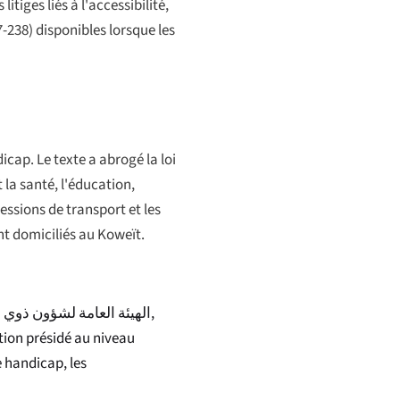
itiges liés à l'accessibilité,
7-238) disponibles lorsque les
icap. Le texte a abrogé la loi
 la santé, l'éducation,
cessions de transport et les
nt domiciliés au Koweït.
الهيئة العامة لشؤون ذوي ا
,
tion présidé au niveau
e handicap, les