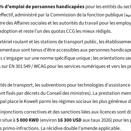
 % d'emploi de personnes handicapées
pour les entités du sec
ffectif, administré par la Commission de la fonction publique (
ية
e des Affaires sociales et les autorités du travail pour les employ
'adoption et reste l'un des quotas CCG les mieux rédigés.
ériel roulant et les stations de transport public, les établissemen
ernementaux sont tenus d'être accessibles aux personnes handicap
 s'engager sur une norme spécifique unique ; les orientations s
 sur EN 301 549 / WCAG pour les services numériques et vers les p
tés de transport, les subventions pour technologies d'assistance e
ant fixés par décrets du Conseil des ministres). La prestation me
ipal place le Koweït parmi les régimes sociaux les plus généreux 
jonctions correctives et des sanctions liées aux licences sont di
e situe à
5 000 KWD
(environ
16 300 USD
aux taux 2026) pour les
es primo-infractions. La récidive double l'amende applicable.