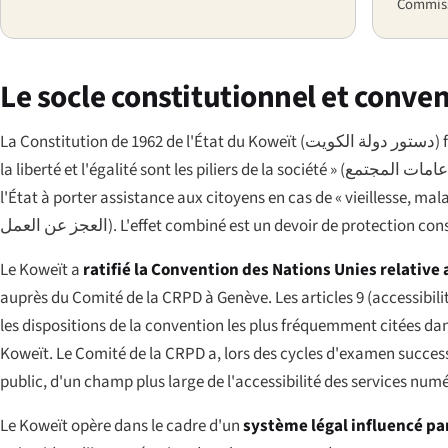
Commiss
Le socle constitutionnel et conve
La Constitution de 1962 de l'État du Koweït (
دستور دولة الكويت
)
la liberté et l'égalité sont les piliers de la société » (
عامات المجتمع
l'État à porter assistance aux citoyens en cas de « vieillesse, mala
العجز عن العمل
). L'effet combiné est un devoir de protection cons
Le Koweït a
ratifié la Convention des Nations Unies relativ
auprès du Comité de la CRPD à Genève. Les articles 9 (accessibilité
les dispositions de la convention les plus fréquemment citées da
Koweït. Le Comité de la CRPD a, lors des cycles d'examen success
public, d'un champ plus large de l'accessibilité des services num
Le Koweït opère dans le cadre d'un
système légal influencé par