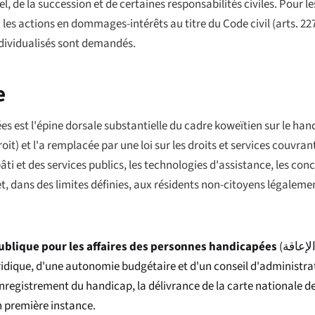
 de la succession et de certaines responsabilités civiles. Pour les l
vec les actions en dommages-intérêts au titre du Code civil (arts. 22
dividualisés sont demandés.
e
s est l'épine dorsale substantielle du cadre koweïtien sur le hand
it) et l'a remplacée par une loi sur les droits et services couvrant
bâti et des services publics, les technologies d'assistance, les con
et, dans des limites définies, aux résidents non-citoyens légaleme
ublique pour les affaires des personnes handicapées
(
لإعاقة
ridique, d'une autonomie budgétaire et d'un conseil d'administra
'enregistrement du handicap, la délivrance de la carte nationale d
en première instance.