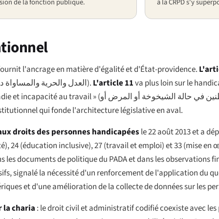
ion de la fonction publique.
à la CRPD s'y superp
ntionnel
 fournit l'ancrage en matière d'égalité et d'État-providence.
L'arti
العدل والحرية والمساواة د
).
L'article 11
va plus loin sur le handi
die et incapacité au travail » (
نين في حالة الشيخوخة أو المرض أو
titutionnel qui fonde l'architecture législative en aval.
e aux droits des personnes handicapées
le 22 août 2013 et a dé
), 24 (éducation inclusive), 27 (travail et emploi) et 33 (mise en 
ns les documents de politique du PADA et dans les observations f
ifs, signalé la nécessité d'un renforcement de l'application du q
ériques et d'une amélioration de la collecte de données sur les p
 la charia
: le droit civil et administratif codifié coexiste avec le