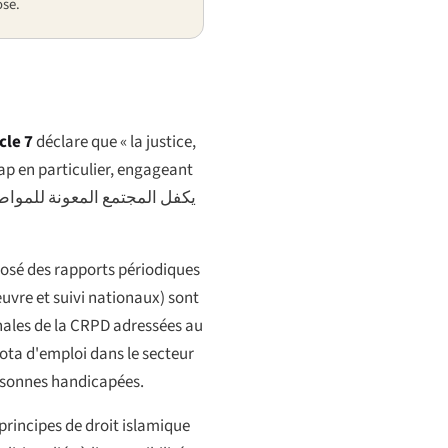
ose.
cle 7
déclare que « la justice,
cap en particulier, engageant
يكفل المجتمع المعونة للمواط
posé des rapports périodiques
œuvre et suivi nationaux) sont
inales de la CRPD adressées au
uota d'emploi dans le secteur
ersonnes handicapées.
s principes de droit islamique