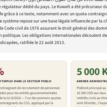
e régulateur dédié du pays. Le Koweït a été précurseur d
fe grâce à ce texte, notamment avec un quota contraig
 système repose sur une base légale influencée par la ch
 le Code civil de 1976 assurant le droit général des domm
n politique. Les obligations internationales découlent d
dicapées, ratifiée le 22 août 2013.
%
5 000
'EMPLOI DANS LE SECTEUR PUBLIC
AMENDE ADMINISTRA
ontraignant de recrutement de personnes
Plafond principal au t
pées pour les entités gouvernementales
16 300 USD aux taux
 de la loi 8/2010 — l'un des premiers quotas
intérêts civils au tit
ontraignants du CCG, appliqué par la
sont illimités ; l'ex