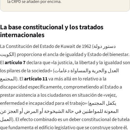
la CRPD se añaden por encima.
La base constitucional y los tratados
internacionales
La Constitución del Estado de Kuwait de 1962 (
دستور دولة
الكويت
) proporciona el ancla de igualdad y Estado del bienestar.
El
artículo 7
declara que «la justicia, la libertad y la igualdad son
los pilares de la sociedad» (
العدل والحرية والمساواة دعامات
المجتمع
). El
artículo 11
va más allá en lo relativo a la
discapacidad específicamente, comprometiendo al Estado a
prestar asistencia a los ciudadanos en situación de «vejez,
enfermedad e incapacidad para el trabajo» (
يكفل المجتمع
المعونة للمواطنين في حالة الشيخوخة أو المرض أو العجز عن
العمل
). El efecto combinado es un deber constitucional de tutela
que fundamenta el edificio legislativo que se construye sobre él.