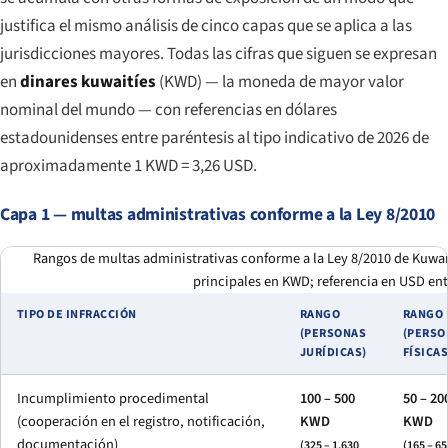
justifica el mismo análisis de cinco capas que se aplica a las
jurisdicciones mayores. Todas las cifras que siguen se expresan
en
dinares kuwaitíes
(KWD) — la moneda de mayor valor
nominal del mundo — con referencias en dólares
estadounidenses entre paréntesis al tipo indicativo de 2026 de
aproximadamente 1 KWD = 3,26 USD.
Capa 1 — multas administrativas conforme a la Ley 8/2010
Rangos de multas administrativas conforme a la Ley 8/2010 de Kuwait 
principales en KWD; referencia en USD ent
TIPO DE INFRACCIÓN
RANGO
RANGO
(PERSONAS
(PERSO
JURÍDICAS)
FÍSICAS
Incumplimiento procedimental
100 – 500
50 – 20
(cooperación en el registro, notificación,
KWD
KWD
documentación)
(325 – 1.630
(165 – 65