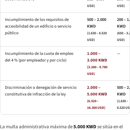
USD)
USD)
Incumplimiento de los requisitos de
500 – 2.000
200 – 1
accesibilidad de un edificio o servicio
KWD
KWD
público
(1.630 – 6.520
(650 – 3.
USD)
USD)
Incumplimiento de la cuota de empleo
1.000 –
—
del 4 % (por empleador y por ciclo)
3.000 KWD
(3.260 – 9.780
USD)
Discriminación o denegación de servicio
2.000 –
500 – 2
constitutiva de infracción de la ley
5.000 KWD
KWD
(6.520 –
(1.630 –
16.300 USD)
6.520 US
La multa administrativa máxima de
5.000 KWD
se sitúa en el