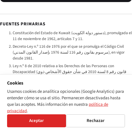
FUENTES PRIMARIAS
Constitución del Estado de Kuwait (
دستور دولة الكويت
), promulgada el
11 de noviembre de 1962, artículos 7 y 11.
Decreto-Ley n.º 116 de 1976 por el que se promulga el Código Civil
(
مرسوم بقانون رقم 116 لسنة 1976 بإصدار القانون المدني
), en vigor
desde 1981.
Ley n.º 8 de 2010 relativa a los Derechos de las Personas con
Discapacidad (
قانون رقم 8 لسنة 2010 في شأن حقوق الأشخاص ذوي
الإعاقة
), que deroga la Ley n.º 49 de 1996.
Cookies
Visión Kuwait 2035 — Nueva Kuwait (
رؤية كويت جديدة 2035
), Plan
Usamos cookies de analítica opcionales (Google Analytics) para
Nacional de Desarrollo, Gobierno de Kuwait.
entender cómo se usa el sitio. Permanecen desactivadas hasta
Convención de las Naciones Unidas sobre los Derechos de las Personas
que las aceptes. Más información en nuestra
política de
con Discapacidad, ratificada por Kuwait el 22 de agosto de 2013.
privacidad
.
Autoridad Pública para los Asuntos de la Discapacidad (PADA),
decretos fundacionales y planes de trabajo publicados 2025–2027.
Aceptar
Rechazar
Agencia Central de Tecnologías de la Información (CAIT), marco